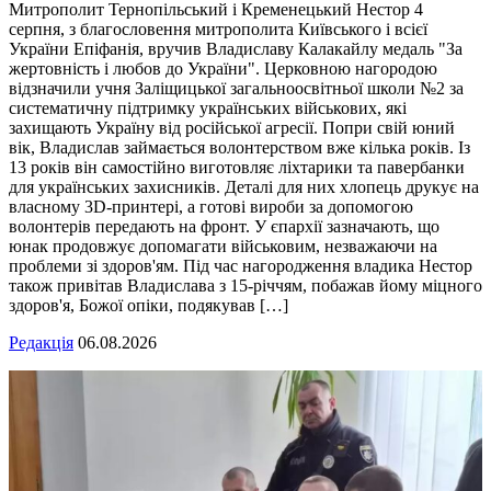
Митрополит Тернопільський і Кременецький Нестор 4
серпня, з благословення митрополита Київського і всієї
України Епіфанія, вручив Владиславу Калакайлу медаль "За
жертовність і любов до України". Церковною нагородою
відзначили учня Заліщицької загальноосвітньої школи №2 за
систематичну підтримку українських військових, які
захищають Україну від російської агресії. Попри свій юний
вік, Владислав займається волонтерством вже кілька років. Із
13 років він самостійно виготовляє ліхтарики та павербанки
для українських захисників. Деталі для них хлопець друкує на
власному 3D-принтері, а готові вироби за допомогою
волонтерів передають на фронт. У єпархії зазначають, що
юнак продовжує допомагати військовим, незважаючи на
проблеми зі здоров'ям. Під час нагородження владика Нестор
також привітав Владислава з 15-річчям, побажав йому міцного
здоров'я, Божої опіки, подякував […]
Редакція
06.08.2026