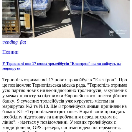
trending_flat
Новини
У Тернополі вже 17 нових тролейбусів “Електрон”: коли вийдуть на
маршрути
Тернопіль отримав всі 17 нових тролейбусів "Електрон". Про
це повідомляє Тернопільська міська рада. "Тернопіль отримав
усю партію нових низькопідлогових тролейбусів, закуплених
у межах проєкту за підтримки Європейського інвестиційного
банку. 9 сучасних тролейбусів уже курсують містом на
маршрутах №2 та №10. Ще 8 тролейбусів днями прийняли на
баланс КП «Тернопільелектротранс». Наразі вони проходять
необхідну підготовку та випробування перед виходом на
лінію", - йдеться у повідомленні. У нових тролейбусах є
кондиціонери, GPS-трекери, системи відеоспостереження,