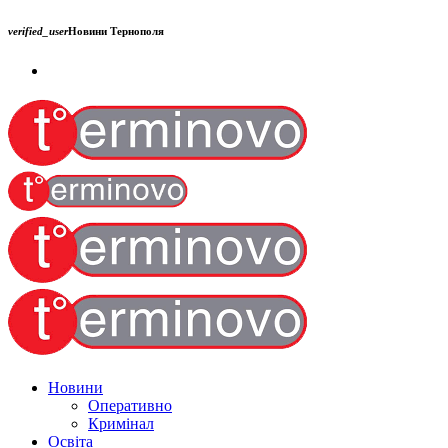
verified_user
Новини Тернополя
Новини
Оперативно
Кримінал
Освіта