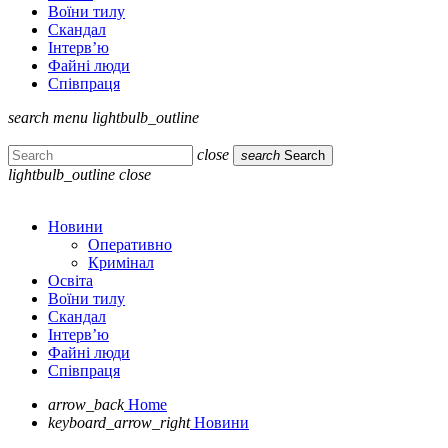
Воїни тилу
Скандал
Інтерв’ю
Файні люди
Співпраця
search
menu
lightbulb_outline
close
search
Search
lightbulb_outline
close
Новини
Оперативно
Кримінал
Освіта
Воїни тилу
Скандал
Інтерв’ю
Файні люди
Співпраця
arrow_back
Home
keyboard_arrow_right
Новини