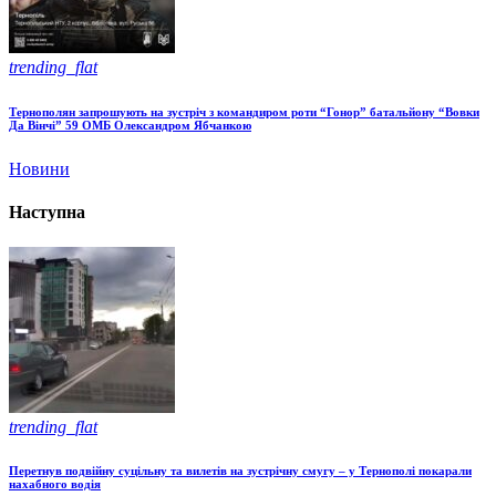
trending_flat
Тернополян запрошують на зустріч з командиром роти “Гонор” батальйону “Вовки
Да Вінчі” 59 ОМБ Олександром Ябчанкою
Новини
Наступна
trending_flat
Перетнув подвійну суцільну та вилетів на зустрічну смугу – у Тернополі покарали
нахабного водія