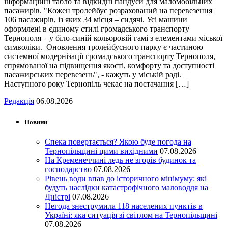
інформаційні табло та відкидні пандуси для маломобільних
пасажирів. "Кожен тролейбус розрахований на перевезення
106 пасажирів, із яких 34 місця – сидячі. Усі машини
оформлені в єдиному стилі громадського транспорту
Тернополя – у біло-синій кольоровій гамі з елементами міської
символіки. Оновлення тролейбусного парку є частиною
системної модернізації громадського транспорту Тернополя,
спрямованої на підвищення якості, комфорту та доступності
пасажирських перевезень", - кажуть у міській раді.
Наступного року Тернопіль чекає на постачання […]
Редакція
06.08.2026
Новини
Спека повертається? Якою буде погода на
Тернопільщині цими вихідними
07.08.2026
На Кременеччині ледь не згорів будинок та
господарство
07.08.2026
Рівень води впав до історичного мінімуму: які
будуть наслідки катастрофічного маловоддя на
Дністрі
07.08.2026
Негода знеструмила 118 населених пунктів в
Україні: яка ситуація зі світлом на Тернопільщині
07.08.2026