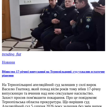
trending_flat
Новини
Вбивство 17-річної випускниці на Тернопільщині: суд ухвалив остаточне
рішення
На Тернопільщині апеляційний суд залишив у силі вирок
Василю Гнатюку, який понад вісім років тому вбив 17-річну
випускницю та вчинив над нею сексуальне насильство.
Захист просив пом'якшити покарання. Про це повідомляє
Тернопільська обласна прокуратура. Що вирішив суд
Апеляційний суд 5 серпня 2026 року залишив без змін вирок