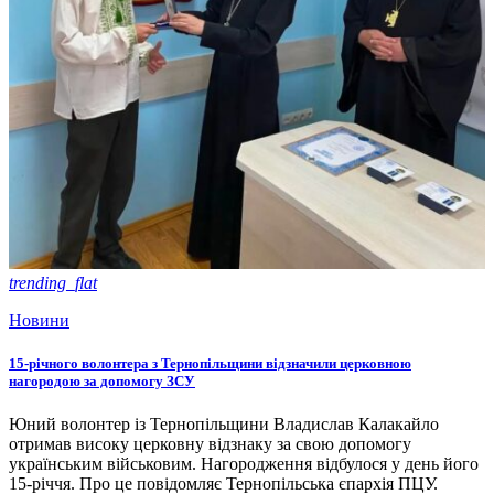
trending_flat
Новини
15-річного волонтера з Тернопільщини відзначили церковною
нагородою за допомогу ЗСУ
Юний волонтер із Тернопільщини Владислав Калакайло
отримав високу церковну відзнаку за свою допомогу
українським військовим. Нагородження відбулося у день його
15-річчя. Про це повідомляє Тернопільська єпархія ПЦУ.