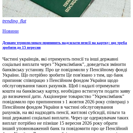
trending_flat
Новини
Деяким тернополянам припинять надсилати пенсії на картку: що треба
зробити до 15 вересня
Частині українців, які отримують пенсії та інші державні
соціальні виплати через "Укрексімбанк", доведеться змінити
банківську установу. Про це повідомили у Пенсійному фонді
України. Що потрібно зробити Це пов'язано з тим, що банк
припиняє співпрацю з Пенсійним фондом України щодо
обслуговування таких рахунків. Щоб і надалі отримувати
кошти на банківську картку, необхідно встигнути подати заяву
до визначеної дати. Акціонерне товариство "Укрексімбанк"
повідомило про припинення з 1 жовтня 2026 року співпраці з
Пенсійним фондом України в частині обслуговування
рахунків, на які надходять пенсії, житлові субсидії, пільги та
інші державні соціальні виплати. Через це одержувачам таких
виплат потрібно не пізніше 15 вересня 2026 року обрати
інший уповноважений банк та повідомити про це Пенсійний