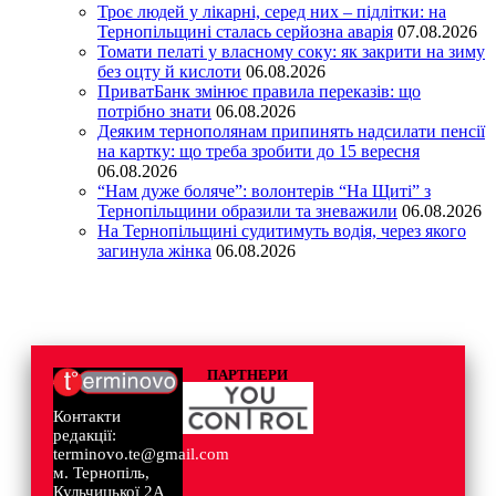
Троє людей у лікарні, серед них – підлітки: на
Тернопільщині сталась серйозна аварія
07.08.2026
Томати пелаті у власному соку: як закрити на зиму
без оцту й кислоти
06.08.2026
ПриватБанк змінює правила переказів: що
потрібно знати
06.08.2026
Деяким тернополянам припинять надсилати пенсії
на картку: що треба зробити до 15 вересня
06.08.2026
“Нам дуже боляче”: волонтерів “На Щиті” з
Тернопільщини образили та зневажили
06.08.2026
На Тернопільщині судитимуть водія, через якого
загинула жінка
06.08.2026
ПАРТНЕРИ
Контакти
редакції:
terminovo.te@gmail.com
м. Тернопіль,
Кульчицької 2А