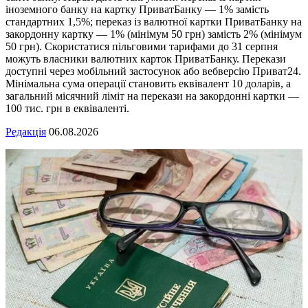
іноземного банку на картку ПриватБанку — 1% замість
стандартних 1,5%; переказ із валютної картки ПриватБанку на
закордонну картку — 1% (мінімум 50 грн) замість 2% (мінімум
50 грн). Скористатися пільговими тарифами до 31 серпня
можуть власники валютних карток ПриватБанку. Перекази
доступні через мобільний застосунок або вебверсію Приват24.
Мінімальна сума операції становить еквівалент 10 доларів, а
загальний місячний ліміт на перекази на закордонні картки —
100 тис. грн в еквіваленті.
Редакція
06.08.2026