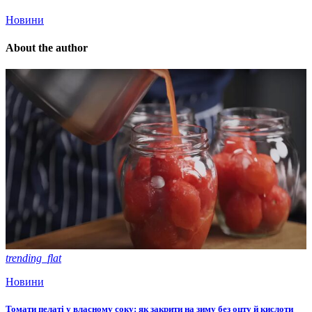
Новини
About the author
trending_flat
Новини
Томати пелаті у власному соку: як закрити на зиму без оцту й кислоти