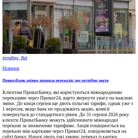
trending_flat
Новини
ПриватБанк змінює правила переказів: що потрібно знати
Клієнтам ПриватБанку, які користуються міжнародними
переказами через Приват24, варто звернути увагу на важливі
зміни. До кінця серпня ще діють пільгові тарифи, однак уже з
1 вересня, якщо банк не продовжить акцію, комісії
повернуться до стандартного рівня. До 31 серпня 2026 року
клієнти ПриватБанку можуть здійснювати міжнародні
перекази за зниженими тарифами. Акція поширюється на
перекази між картками через Приват24, повідомляється на
сайті банку. Наразі діють такі умови: переказ із картки