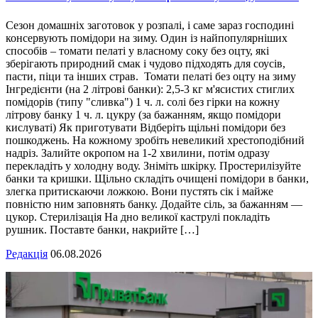
Сезон домашніх заготовок у розпалі, і саме зараз господині
консервують помідори на зиму. Один із найпопулярніших
способів – томати пелаті у власному соку без оцту, які
зберігають природний смак і чудово підходять для соусів,
пасти, піци та інших страв. Томати пелаті без оцту на зиму
Інгредієнти (на 2 літрові банки): 2,5-3 кг м'ясистих стиглих
помідорів (типу "сливка") 1 ч. л. солі без гірки на кожну
літрову банку 1 ч. л. цукру (за бажанням, якщо помідори
кислуваті) Як приготувати Відберіть щільні помідори без
пошкоджень. На кожному зробіть невеликий хрестоподібний
надріз. Залийте окропом на 1-2 хвилини, потім одразу
перекладіть у холодну воду. Зніміть шкірку. Простерилізуйте
банки та кришки. Щільно складіть очищені помідори в банки,
злегка притискаючи ложкою. Вони пустять сік і майже
повністю ним заповнять банку. Додайте сіль, за бажанням —
цукор. Стерилізація На дно великої каструлі покладіть
рушник. Поставте банки, накрийте […]
Редакція
06.08.2026