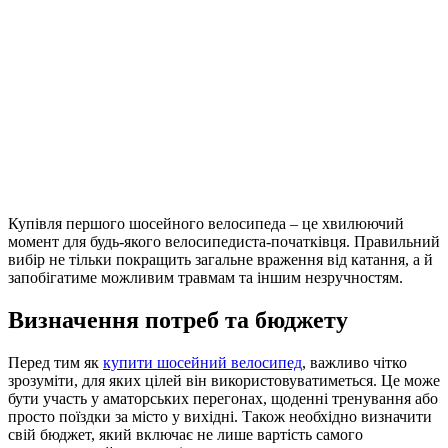
Купівля першого шосейного велосипеда – це хвилюючий
момент для будь-якого велосипедиста-початківця. Правильний
вибір не тільки покращить загальне враження від катання, а й
запобігатиме можливим травмам та іншим незручностям.
Визначення потреб та бюджету
Перед тим як
купити шосейний велосипед
, важливо чітко
зрозуміти, для яких цілей він використовуватиметься. Це може
бути участь у аматорських перегонах, щоденні тренування або
просто поїздки за місто у вихідні. Також необхідно визначити
свій бюджет, який включає не лише вартість самого