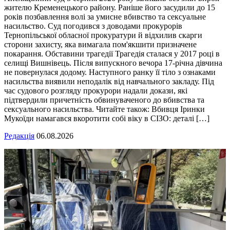
жителю Кременецького району. Раніше його засудили до 15
років позбавлення волі за умисне вбивство та сексуальне
насильство. Суд погодився з доводами прокурорів
Тернопільської обласної прокуратури й відхилив скарги
сторони захисту, яка вимагала пом'якшити призначене
покарання. Обставини трагедії Трагедія сталася у 2017 році в
селищі Вишнівець. Після випускного вечора 17-річна дівчина
не повернулася додому. Наступного ранку її тіло з ознаками
насильства виявили неподалік від навчального закладу. Під
час судового розгляду прокурори надали докази, які
підтвердили причетність обвинуваченого до вбивства та
сексуального насильства. Читайте також: Вбивця Іринки
Мукоїди намагався вкоротити собі віку в СІЗО: деталі […]
Редакція
06.08.2026