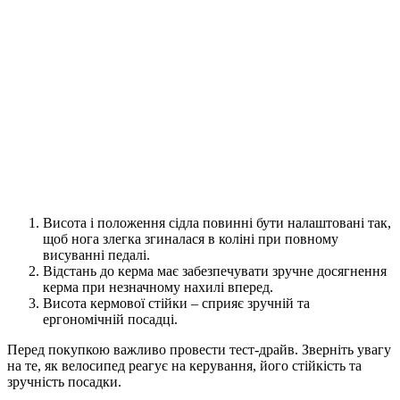
Висота і положення сідла повинні бути налаштовані так,
щоб нога злегка згиналася в коліні при повному
висуванні педалі.
Відстань до керма має забезпечувати зручне досягнення
керма при незначному нахилі вперед.
Висота кермової стійки – сприяє зручній та
ергономічній посадці.
Перед покупкою важливо провести тест-драйв. Зверніть увагу
на те, як велосипед реагує на керування, його стійкість та
зручність посадки.