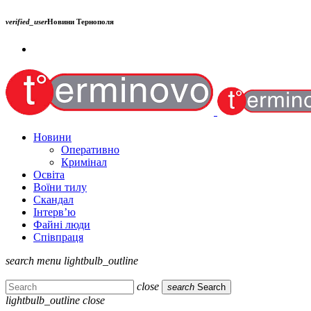
verified_user
Новини Тернополя
Новини
Оперативно
Кримінал
Освіта
Воїни тилу
Скандал
Інтерв’ю
Файні люди
Співпраця
search
menu
lightbulb_outline
close
search
Search
lightbulb_outline
close