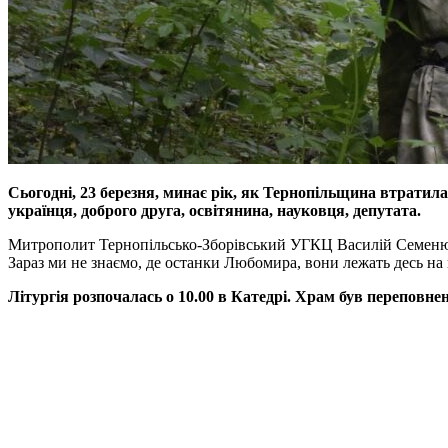
Сьогодні, 23 березня, минає рік, як Тернопільщина втратил
українця, доброго друга, освітянина, науковця, депутата.
Митрополит Тернопільсько-Зборівський УГКЦ Василій Семенюк с
Зараз ми не знаємо, де останки Любомира, вони лежать десь на 
Літургія розпочалась о 10.00 в Катедрі. Храм був переповне