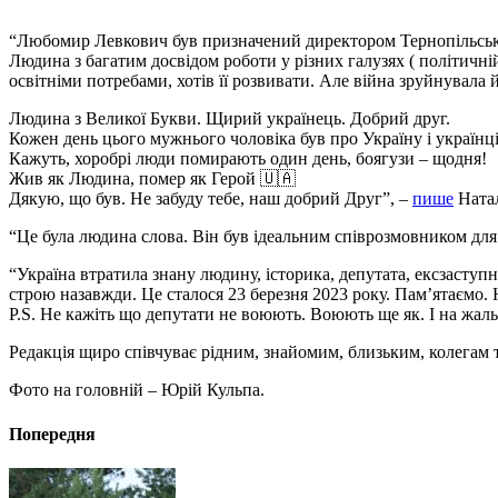
“Любомир Левкович був призначений директором Тернопільсько
Людина з багатим досвідом роботи у різних галузях ( політичній
освітніми потребами, хотів її розвивати. Але війна зруйнувал
Людина з Великої Букви. Щирий українець. Добрий друг.
Кожен день цього мужнього чоловіка був про Україну і українц
Кажуть, хоробрі люди помирають один день, боягузи – щодня!
Жив як Людина, помер як Герой 🇺🇦
Дякую, що був. Не забуду тебе, наш добрий Друг”, –
пише
Натал
“Це була людина слова. Він був ідеальним співрозмовником для 
“Україна втратила знану людину, історика, депутата, ексзаступ
строю назавжди. Це сталося 23 березня 2023 року. Пам’ятаємо.
P.S. Не кажіть що депутати не воюють. Воюють ще як. І на жаль
Редакція щиро співчуває рідним, знайомим, близьким, колегам
Фото на головній – Юрій Кульпа.
Попередня