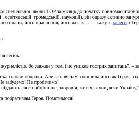
ї спеціальної школи ТОР за місяць до початку повномасштабно
 , освітянській, громадській, науковій), він одразу активно зан
а його плани, його прагнення, його життя…” – кажуть
колеги
з Тер
ів
ія Гесюк.
журналістів, бо завжди у темі і не уникав гострих запитань”, – 
ника голови облради. Але історія нам залишила його як Героя, за
 Не забудемо! Не пробачимо!
 віддають своє найцінніше, здоров’я, життя, захищаючи Україну,
 та побратимам Героя. Помстимося!