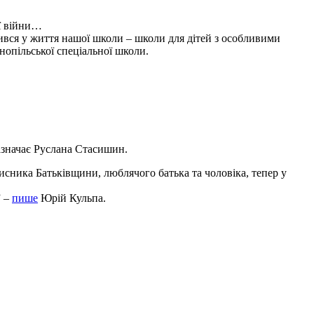
ї війни…
урився у життя нашої школи – школи для дітей з особливими
нопільської спеціальної школи.
зазначає Руслана Стасишин.
хисника Батьківщини, люблячого батька та чоловіка, тепер у
” –
пише
Юрій Кульпа.