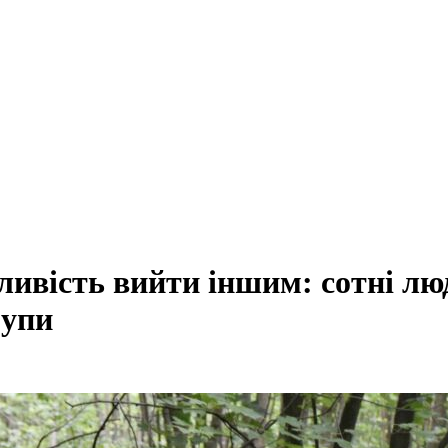
жливість вийти іншим: сотні л
рупи