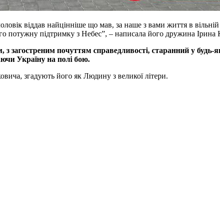
 чоловік віддав найцінніше що мав, за наше з вами життя в вільній
го потужну підтримку з Небес”, – написала його дружина Ірина 
 загостреним почуттям справедливості, старанний у будь-якій
ючи Україну на полі бою.
вича, згадують його як Людину з великої літери.