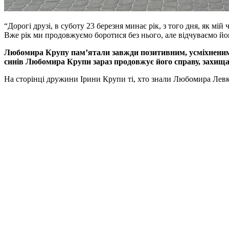
“Дорогі друзі, в суботу 23 березня минає рік, з того дня, як мій
Вже рік ми продовжуємо боротися без нього, але відчуваємо йо
Любомира Крупу пам’ятали завжди позитивним, усміхненим, з
синів Любомира Крупи зараз продовжує його справу, захища
На сторінці дружини Ірини Крупи ті, хто знали Любомира Левко