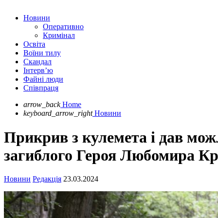
Новини
Оперативно
Кримінал
Освіта
Воїни тилу
Скандал
Інтерв’ю
Файні люди
Співпраця
arrow_back
Home
keyboard_arrow_right
Новини
Прикрив з кулемета і дав мо
загиблого Героя Любомира К
Новини
Редакція
23.03.2024