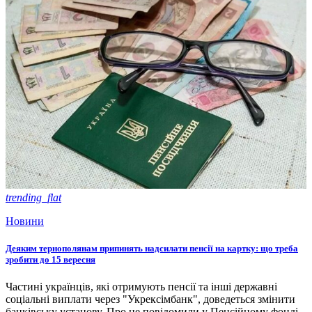
trending_flat
Новини
Деяким тернополянам припинять надсилати пенсії на картку: що треба
зробити до 15 вересня
Частині українців, які отримують пенсії та інші державні
соціальні виплати через "Укрексімбанк", доведеться змінити
банківську установу. Про це повідомили у Пенсійному фонді