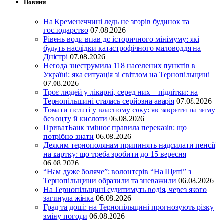
Новини
На Кременеччині ледь не згорів будинок та
господарство
07.08.2026
Рівень води впав до історичного мінімуму: які
будуть наслідки катастрофічного маловоддя на
Дністрі
07.08.2026
Негода знеструмила 118 населених пунктів в
Україні: яка ситуація зі світлом на Тернопільщині
07.08.2026
Троє людей у лікарні, серед них – підлітки: на
Тернопільщині сталась серйозна аварія
07.08.2026
Томати пелаті у власному соку: як закрити на зиму
без оцту й кислоти
06.08.2026
ПриватБанк змінює правила переказів: що
потрібно знати
06.08.2026
Деяким тернополянам припинять надсилати пенсії
на картку: що треба зробити до 15 вересня
06.08.2026
“Нам дуже боляче”: волонтерів “На Щиті” з
Тернопільщини образили та зневажили
06.08.2026
На Тернопільщині судитимуть водія, через якого
загинула жінка
06.08.2026
Град та дощі: на Тернопільщині прогнозують різку
зміну погоди
06.08.2026