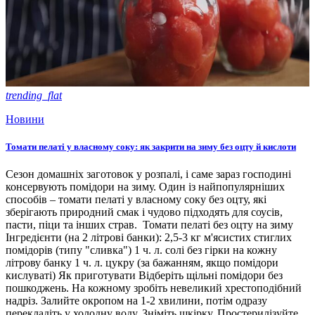
trending_flat
Новини
Томати пелаті у власному соку: як закрити на зиму без оцту й кислоти
Сезон домашніх заготовок у розпалі, і саме зараз господині
консервують помідори на зиму. Один із найпопулярніших
способів – томати пелаті у власному соку без оцту, які
зберігають природний смак і чудово підходять для соусів,
пасти, піци та інших страв. Томати пелаті без оцту на зиму
Інгредієнти (на 2 літрові банки): 2,5-3 кг м'ясистих стиглих
помідорів (типу "сливка") 1 ч. л. солі без гірки на кожну
літрову банку 1 ч. л. цукру (за бажанням, якщо помідори
кислуваті) Як приготувати Відберіть щільні помідори без
пошкоджень. На кожному зробіть невеликий хрестоподібний
надріз. Залийте окропом на 1-2 хвилини, потім одразу
перекладіть у холодну воду. Зніміть шкірку. Простерилізуйте