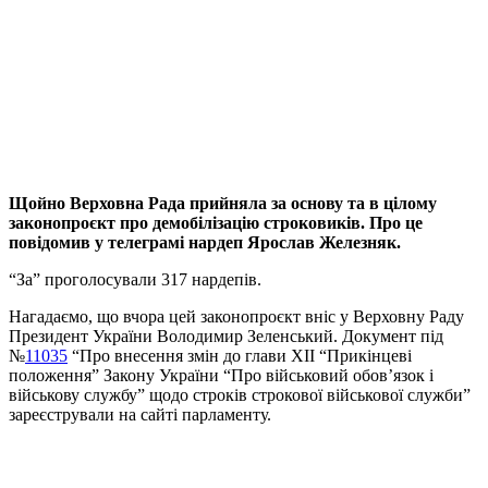
Щойно Верховна Рада прийняла за основу та в цілому
законопроєкт про демобілізацію строковиків. Про це
повідомив у телеграмі нардеп Ярослав Железняк.
“За” проголосували 317 нардепів.
Нагадаємо, що вчора цей законопроєкт вніс у Верховну Раду
Президент України Володимир Зеленський. Документ під
№
11035
“Про внесення змін до глави ХІІ “Прикінцеві
положення” Закону України “Про військовий обов’язок і
військову службу” щодо строків строкової військової служби”
зареєстрували на сайті парламенту.