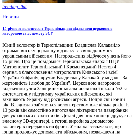
trending_flat
Новини
15-річного волонтера з Тернопільщини відзначили церковною
нагородою за допомогу ЗСУ
Юний волонтер із Тернопільщини Владислав Калакайло
отримав високу церковну відзнаку за свою допомогу
українським військовим. Нагородження відбулося у день його
15-річчя. Про це повідомляє Тернопільська єпархія ПЦУ.
Митрополит Тернопільський і Кременецький Нестор 4
серпня, з благословення митрополита Київського і всієї
України Епіфанія, вручив Владиславу Калакайлу медаль "За
жертовність і любов до України". Церковною нагородою
відзначили учня Заліщицької загальноосвітньої школи №2 за
систематичну підтримку українських військових, які
захищають Україну від російської агресії. Попри свій юний
вік, Владислав займається волонтерством вже кілька років. Із
13 років він самостійно виготовляє ліхтарики та павербанки
для українських захисників. Деталі для них хлопець друкує на
власному 3D-принтері, а готові вироби за допомогою
волонтерів передають на фронт. У єпархії зазначають, що
юнак продовжує допомагати військовим, незважаючи на