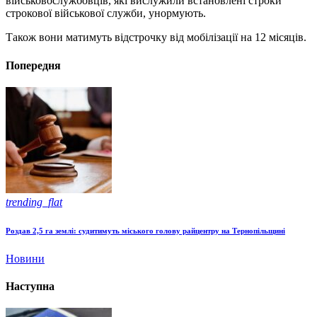
військовослужбовців, які вислужили встановлені строки
строкової військової служби, унормують.
Також вони матимуть відстрочку від мобілізації на 12 місяців.
Попередня
trending_flat
Роздав 2,5 га землі: судитимуть міського голову райцентру на Тернопільщині
Новини
Наступна