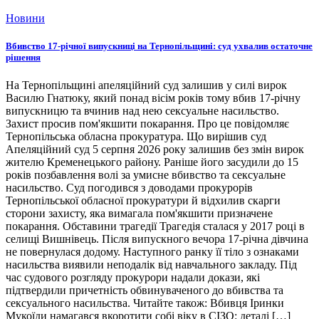
Новини
Вбивство 17-річної випускниці на Тернопільщині: суд ухвалив остаточне
рішення
На Тернопільщині апеляційний суд залишив у силі вирок
Василю Гнатюку, який понад вісім років тому вбив 17-річну
випускницю та вчинив над нею сексуальне насильство.
Захист просив пом'якшити покарання. Про це повідомляє
Тернопільська обласна прокуратура. Що вирішив суд
Апеляційний суд 5 серпня 2026 року залишив без змін вирок
жителю Кременецького району. Раніше його засудили до 15
років позбавлення волі за умисне вбивство та сексуальне
насильство. Суд погодився з доводами прокурорів
Тернопільської обласної прокуратури й відхилив скарги
сторони захисту, яка вимагала пом'якшити призначене
покарання. Обставини трагедії Трагедія сталася у 2017 році в
селищі Вишнівець. Після випускного вечора 17-річна дівчина
не повернулася додому. Наступного ранку її тіло з ознаками
насильства виявили неподалік від навчального закладу. Під
час судового розгляду прокурори надали докази, які
підтвердили причетність обвинуваченого до вбивства та
сексуального насильства. Читайте також: Вбивця Іринки
Мукоїди намагався вкоротити собі віку в СІЗО: деталі […]