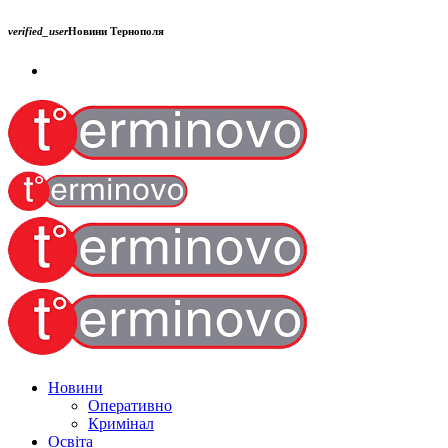
verified_user
Новини Тернополя
Новини
Оперативно
Кримінал
Освіта