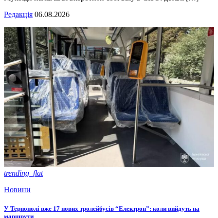
Редакція
06.08.2026
trending_flat
Новини
У Тернополі вже 17 нових тролейбусів “Електрон”: коли вийдуть на
маршрути