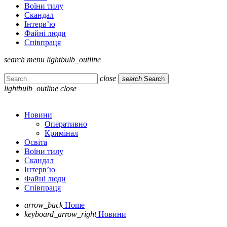
Воїни тилу
Скандал
Інтерв’ю
Файні люди
Співпраця
search
menu
lightbulb_outline
close
search
Search
lightbulb_outline
close
Новини
Оперативно
Кримінал
Освіта
Воїни тилу
Скандал
Інтерв’ю
Файні люди
Співпраця
arrow_back
Home
keyboard_arrow_right
Новини