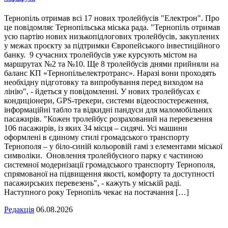
Тернопіль отримав всі 17 нових тролейбусів "Електрон". Про
це повідомляє Тернопільська міська рада. "Тернопіль отримав
усю партію нових низькопідлогових тролейбусів, закуплених
у межах проєкту за підтримки Європейського інвестиційного
банку. 9 сучасних тролейбусів уже курсують містом на
маршрутах №2 та №10. Ще 8 тролейбусів днями прийняли на
баланс КП «Тернопільелектротранс». Наразі вони проходять
необхідну підготовку та випробування перед виходом на
лінію", - йдеться у повідомленні. У нових тролейбусах є
кондиціонери, GPS-трекери, системи відеоспостереження,
інформаційні табло та відкидні пандуси для маломобільних
пасажирів. "Кожен тролейбус розрахований на перевезення
106 пасажирів, із яких 34 місця – сидячі. Усі машини
оформлені в єдиному стилі громадського транспорту
Тернополя – у біло-синій кольоровій гамі з елементами міської
символіки. Оновлення тролейбусного парку є частиною
системної модернізації громадського транспорту Тернополя,
спрямованої на підвищення якості, комфорту та доступності
пасажирських перевезень", - кажуть у міській раді.
Наступного року Тернопіль чекає на постачання […]
Редакція
06.08.2026