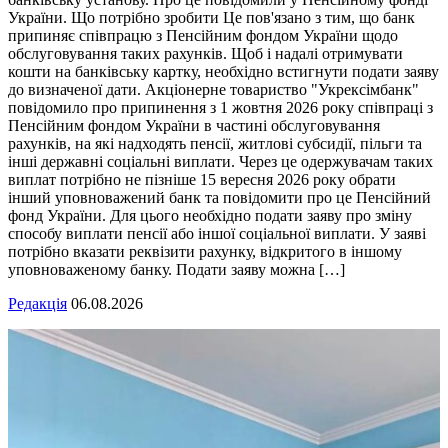
України. Що потрібно зробити Це пов'язано з тим, що банк
припиняє співпрацю з Пенсійним фондом України щодо
обслуговування таких рахунків. Щоб і надалі отримувати
кошти на банківську картку, необхідно встигнути подати заяву
до визначеної дати. Акціонерне товариство "Укрексімбанк"
повідомило про припинення з 1 жовтня 2026 року співпраці з
Пенсійним фондом України в частині обслуговування
рахунків, на які надходять пенсії, житлові субсидії, пільги та
інші державні соціальні виплати. Через це одержувачам таких
виплат потрібно не пізніше 15 вересня 2026 року обрати
інший уповноважений банк та повідомити про це Пенсійний
фонд України. Для цього необхідно подати заяву про зміну
способу виплати пенсії або іншої соціальної виплати. У заяві
потрібно вказати реквізити рахунку, відкритого в іншому
уповноваженому банку. Подати заяву можна […]
Редакція
06.08.2026