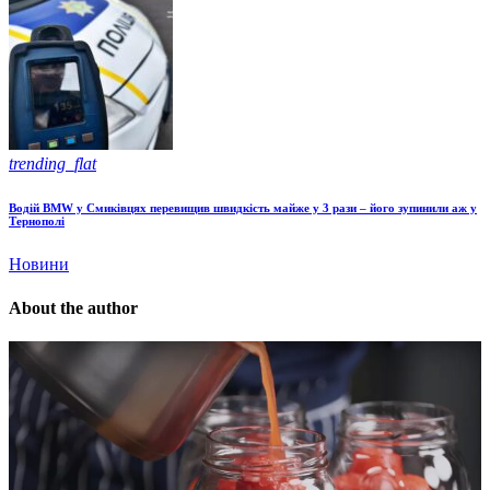
trending_flat
Водій BMW у Смиківцях перевищив швидкість майже у 3 рази – його зупинили аж у
Тернополі
Новини
About the author