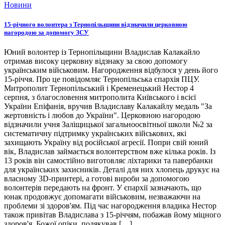
Новини
15-річного волонтера з Тернопільщини відзначили церковною
нагородою за допомогу ЗСУ
Юний волонтер із Тернопільщини Владислав Калакайло
отримав високу церковну відзнаку за свою допомогу
українським військовим. Нагородження відбулося у день його
15-річчя. Про це повідомляє Тернопільська єпархія ПЦУ.
Митрополит Тернопільський і Кременецький Нестор 4
серпня, з благословення митрополита Київського і всієї
України Епіфанія, вручив Владиславу Калакайлу медаль "За
жертовність і любов до України". Церковною нагородою
відзначили учня Заліщицької загальноосвітньої школи №2 за
систематичну підтримку українських військових, які
захищають Україну від російської агресії. Попри свій юний
вік, Владислав займається волонтерством вже кілька років. Із
13 років він самостійно виготовляє ліхтарики та павербанки
для українських захисників. Деталі для них хлопець друкує на
власному 3D-принтері, а готові вироби за допомогою
волонтерів передають на фронт. У єпархії зазначають, що
юнак продовжує допомагати військовим, незважаючи на
проблеми зі здоров'ям. Під час нагородження владика Нестор
також привітав Владислава з 15-річчям, побажав йому міцного
здоров'я, Божої опіки, подякував […]