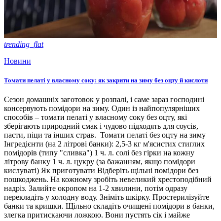
trending_flat
Новини
Томати пелаті у власному соку: як закрити на зиму без оцту й кислоти
Сезон домашніх заготовок у розпалі, і саме зараз господині
консервують помідори на зиму. Один із найпопулярніших
способів – томати пелаті у власному соку без оцту, які
зберігають природний смак і чудово підходять для соусів,
пасти, піци та інших страв. Томати пелаті без оцту на зиму
Інгредієнти (на 2 літрові банки): 2,5-3 кг м'ясистих стиглих
помідорів (типу "сливка") 1 ч. л. солі без гірки на кожну
літрову банку 1 ч. л. цукру (за бажанням, якщо помідори
кислуваті) Як приготувати Відберіть щільні помідори без
пошкоджень. На кожному зробіть невеликий хрестоподібний
надріз. Залийте окропом на 1-2 хвилини, потім одразу
перекладіть у холодну воду. Зніміть шкірку. Простерилізуйте
банки та кришки. Щільно складіть очищені помідори в банки,
злегка притискаючи ложкою. Вони пустять сік і майже