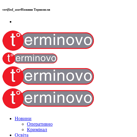
verified_user
Новини Тернополя
Новини
Оперативно
Кримінал
Освіта