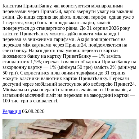
Клієнтам ПриватБанку, які користуються міжнародними
переказами через Приват24, варто звернути увагу на важливі
зміни. До кінця серпня ще діють пільгові тарифи, однак уже з
1 вересня, якщо банк не продовжить акцію, комісії
повернуться до стандартного рівня. До 31 серпня 2026 року
клієнти ПриватБанку можуть здійснювати міжнародні
перекази за зниженими тарифами. Акція поширюється на
перекази між картками через Приват24, повідомляється на
сайті банку. Наразі діють такі умови: переказ із картки
іноземного банку на картку ПриватБанку — 1% замість
стандартних 1,5%; переказ із валютної картки ПриватБанку на
закордонну картку — 1% (мінімум 50 грн) замість 2% (мінімум
50 грн). Скористатися пільговими тарифами до 31 серпня
можуть власники валютних карток ПриватБанку. Перекази
доступні через мобільний застосунок або вебверсію Приват24.
Мінімальна сума операції становить еквівалент 10 доларів, а
загальний місячний ліміт на перекази на закордонні картки —
100 тис. грн в еквіваленті.
Редакція
06.08.2026