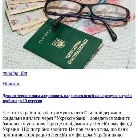
trending_flat
Новини
Деяким тернополянам припинять надсилати пенсії на картку: що треба
зробити до 15 вересня
Частині українців, які отримують пенсії та інші державні
соціальні виплати через "Укрексімбанк", доведеться змінити
банківську установу. Про це повідомили у Пенсійному фонді
України. Що потрібно зробити Це пов'язано з тим, що банк
припиняє співпрацю з Пенсійним фондом України щодо