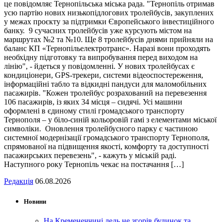
це повідомляє Тернопільська міська рада. "Тернопіль отримав
усю партію нових низькопідлогових тролейбусів, закуплених
у межах проєкту за підтримки Європейського інвестиційного
банку. 9 сучасних тролейбусів уже курсують містом на
маршрутах №2 та №10. Ще 8 тролейбусів днями прийняли на
баланс КП «Тернопільелектротранс». Наразі вони проходять
необхідну підготовку та випробування перед виходом на
лінію", - йдеться у повідомленні. У нових тролейбусах є
кондиціонери, GPS-трекери, системи відеоспостереження,
інформаційні табло та відкидні пандуси для маломобільних
пасажирів. "Кожен тролейбус розрахований на перевезення
106 пасажирів, із яких 34 місця – сидячі. Усі машини
оформлені в єдиному стилі громадського транспорту
Тернополя – у біло-синій кольоровій гамі з елементами міської
символіки. Оновлення тролейбусного парку є частиною
системної модернізації громадського транспорту Тернополя,
спрямованої на підвищення якості, комфорту та доступності
пасажирських перевезень", - кажуть у міській раді.
Наступного року Тернопіль чекає на постачання […]
Редакція
06.08.2026
Новини
На Кременеччині ледь не згорів будинок та