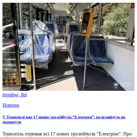
trending_flat
Новини
У Тернополі вже 17 нових тролейбусів “Електрон”: коли вийдуть на
маршрути
Тернопіль отримав всі 17 нових тролейбусів "Електрон". Про