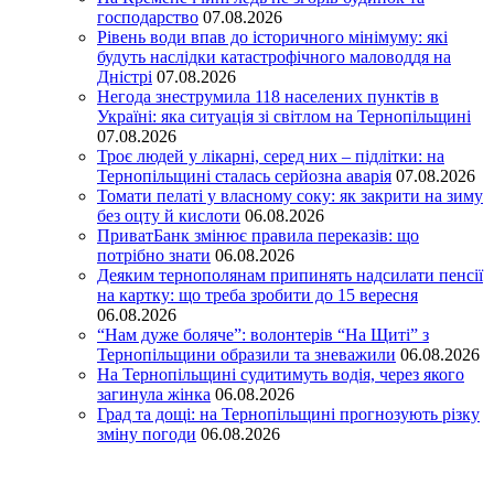
господарство
07.08.2026
Рівень води впав до історичного мінімуму: які
будуть наслідки катастрофічного маловоддя на
Дністрі
07.08.2026
Негода знеструмила 118 населених пунктів в
Україні: яка ситуація зі світлом на Тернопільщині
07.08.2026
Троє людей у лікарні, серед них – підлітки: на
Тернопільщині сталась серйозна аварія
07.08.2026
Томати пелаті у власному соку: як закрити на зиму
без оцту й кислоти
06.08.2026
ПриватБанк змінює правила переказів: що
потрібно знати
06.08.2026
Деяким тернополянам припинять надсилати пенсії
на картку: що треба зробити до 15 вересня
06.08.2026
“Нам дуже боляче”: волонтерів “На Щиті” з
Тернопільщини образили та зневажили
06.08.2026
На Тернопільщині судитимуть водія, через якого
загинула жінка
06.08.2026
Град та дощі: на Тернопільщині прогнозують різку
зміну погоди
06.08.2026