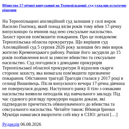
Вбивство 17-річної випускниці на Тернопільщині: суд ухвалив остаточне
рішення
На Тернопільщині апеляційний суд залишив у силі вирок
Василю Гнатюку, який понад вісім років тому вбив 17-річну
випускницю та вчинив над нею сексуальне насильство.
Захист просив пом'якшити покарання. Про це повідомляє
Тернопільська обласна прокуратура. Що вирішив суд
Апеляційний суд 5 серпня 2026 року залишив без змін вирок
жителю Кременецького району. Раніше його засудили до 15
років позбавлення волі за умисне вбивство та сексуальне
насильство. Суд погодився з доводами прокурорів
Тернопільської обласної прокуратури й відхилив скарги
сторони захисту, яка вимагала пом'якшити призначене
покарання. Обставини трагедії Трагедія сталася у 2017 році в
селищі Вишнівець. Після випускного вечора 17-річна дівчина
не повернулася додому. Наступного ранку її тіло з ознаками
насильства виявили неподалік від навчального закладу. Під
час судового розгляду прокурори надали докази, які
підтвердили причетність обвинуваченого до вбивства та
сексуального насильства. Читайте також: Вбивця Іринки
Мукоїди намагався вкоротити собі віку в СІЗО: деталі […]
Редакція
06.08.2026