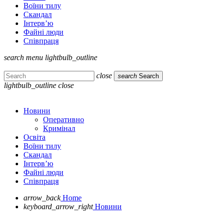
Воїни тилу
Скандал
Інтерв’ю
Файні люди
Співпраця
search
menu
lightbulb_outline
close
search
Search
lightbulb_outline
close
Новини
Оперативно
Кримінал
Освіта
Воїни тилу
Скандал
Інтерв’ю
Файні люди
Співпраця
arrow_back
Home
keyboard_arrow_right
Новини