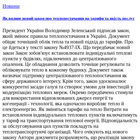
Новини
Як вплине новий закон про теплопостачання на тарифи та якість послуг
Президент України Володимир Зеленський підписав закон,
який змінює правила теплопостачання в Україні. Документ
обіцяє точніший облік тепла та новий підхід до тарифів. Про
це йдеться у тексті закону №4937-ІХ. Що передбачає новий
закон Закон зобов'язує встановлювати індивідуальні теплові
пункти у будівлях, підключених до централізованого
опалення. Це обладнання дозволить точніше регулювати та
обліковувати тепло в кожному будинку. Документ також
визначає підтримку централізованого теплопостачання як
сферу державного інтересу. Крім того, закон удосконалює
конкурентні засади галузі та створює умови для інвестицій у
модернізацію теплових мереж. Окремо передбачено стимули
для використання відновлюваних джерел енергії та
когенерації - технології, яка одночасно виробляє тепло й
електроенергію. Як зміняться тарифи на тепло Витрати на
встановлення індивідуальних теплових пунктів включатимуть
у тариф на транспортування теплової енергії. Відповідальність
за обслуговування цих пунктів покладуть на
теплотранспортуючі організації. Чого очікують від нового
закону Автори документа розраховують, що реалізація закону