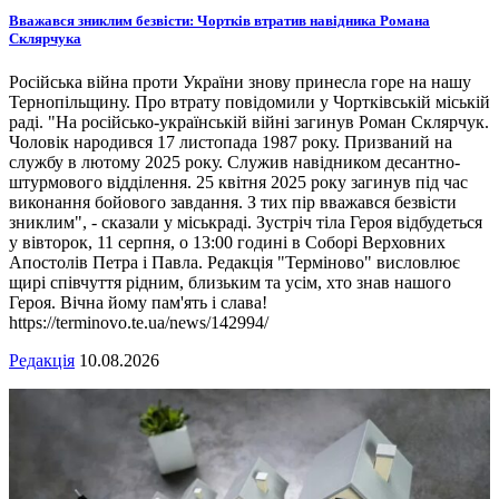
Вважався зниклим безвісти: Чортків втратив навідника Романа
Склярчука
Російська війна проти України знову принесла горе на нашу
Тернопільщину. Про втрату повідомили у Чортківській міській
раді. "На російсько-українській війні загинув Роман Склярчук.
Чоловік народився 17 листопада 1987 року. Призваний на
службу в лютому 2025 року. Служив навідником десантно-
штурмового відділення. 25 квітня 2025 року загинув під час
виконання бойового завдання. З тих пір вважався безвісти
зниклим", - сказали у міськраді. Зустріч тіла Героя відбудеться
у вівторок, 11 серпня, о 13:00 годині в Соборі Верховних
Апостолів Петра і Павла. Редакція "Терміново" висловлює
щирі співчуття рідним, близьким та усім, хто знав нашого
Героя. Вічна йому пам'ять і слава!
https://terminovo.te.ua/news/142994/
Редакція
10.08.2026