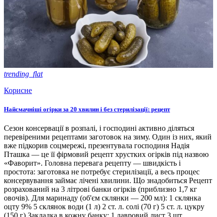
trending_flat
Корисне
Найсмачніші огірки за 20 хвилин і без стерилізації: рецепт
Сезон консервації в розпалі, і господині активно діляться
перевіреними рецептами заготовок на зиму. Один із них, який
вже підкорив соцмережі, презентувала господиня Надія
Пташка — це її фірмовий рецепт хрустких огірків під назвою
«Фаворит». Головна перевага рецепту — швидкість і
простота: заготовка не потребує стерилізації, а весь процес
консервування займає лічені хвилини. Що знадобиться Рецепт
розрахований на 3 літрові банки огірків (приблизно 1,7 кг
овочів). Для маринаду (об'єм склянки — 200 мл): 1 склянка
оцту 9% 5 склянок води (1 л) 2 ст. л. солі (70 г) 5 ст. л. цукру
(150 г) Закладка в кожну банку: 1 лавровий лист 3 шт.