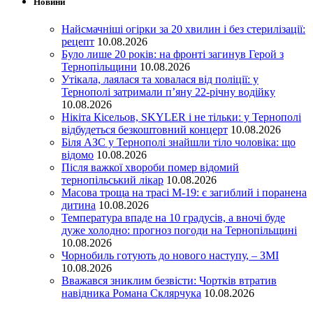
Новини
Найсмачніші огірки за 20 хвилин і без стерилізації:
рецепт
10.08.2026
Було лише 20 років: на фронті загинув Герой з
Тернопільщини
10.08.2026
Утікала, лаялася та ховалася від поліції: у
Тернополі затримали п’яну 22-річну водійку
10.08.2026
Нікіта Кісельов, SKYLER і не тільки: у Тернополі
відбудеться безкоштовний концерт
10.08.2026
Біля АЗС у Тернополі знайшли тіло чоловіка: що
відомо
10.08.2026
Після важкої хвороби помер відомий
тернопільський лікар
10.08.2026
Масова троща на трасі М-19: є загиблий і поранена
дитина
10.08.2026
Температура впаде на 10 градусів, а вночі буде
дуже холодно: прогноз погоди на Тернопільщині
10.08.2026
Чорнобиль готують до нового наступу, – ЗМІ
10.08.2026
Вважався зниклим безвісти: Чортків втратив
навідника Романа Склярчука
10.08.2026