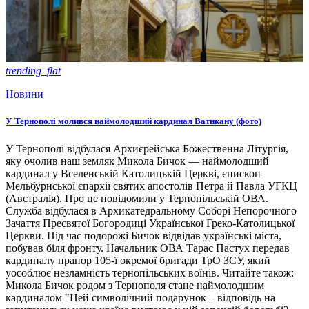
trending_flat
Новини
У Тернополі молився наймолодший кардинал Ватикану (фото)
У Тернополі відбулася Архиєрейська Божественна Літургія,
яку очолив наш земляк Микола Бичок — наймолодший
кардинал у Вселенській Католицькій Церкві, єпископ
Мельбурнської єпархії святих апостолів Петра й Павла УГКЦ
(Австралія). Про це повідомили у Тернопільській ОВА.
Служба відбулася в Архикатедральному Соборі Непорочного
Зачаття Пресвятої Богородиці Української Греко-Католицької
Церкви. Під час подорожі Бичок відвідав українські міста,
побував біля фронту. Начальник ОВА Тарас Пастух передав
кардиналу прапор 105-ї окремої бригади ТрО ЗСУ, який
уособлює незламність тернопільських воїнів. Читайте також:
Микола Бичок родом з Тернополя стане наймолодшим
кардиналом "Цей символічний подарунок – відповідь на