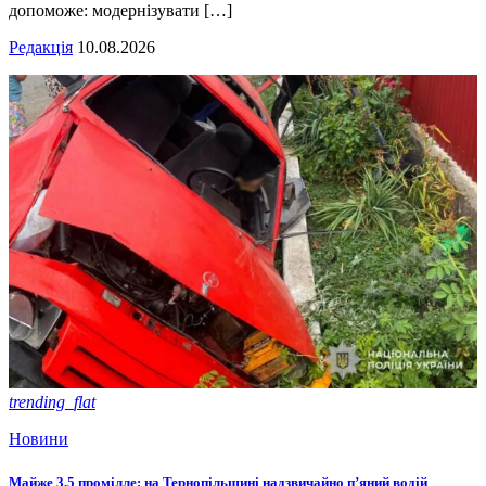
допоможе: модернізувати […]
Редакція
10.08.2026
trending_flat
Новини
Майже 3,5 промілле: на Тернопільщині надзвичайно п’яний водій