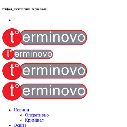
verified_user
Новини Тернополя
Новини
Оперативно
Кримінал
Освіта