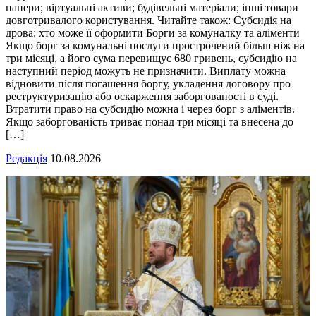
папери; віртуальні активи; будівельні матеріали; інші товари
довготривалого користування. Читайте також: Субсидія на
дрова: хто може її оформити Борги за комуналку та аліменти
Якщо борг за комунальні послуги прострочений більш ніж на
три місяці, а його сума перевищує 680 гривень, субсидію на
наступний період можуть не призначити. Виплату можна
відновити після погашення боргу, укладення договору про
реструктуризацію або оскарження заборгованості в суді.
Втратити право на субсидію можна і через борг з аліментів.
Якщо заборгованість триває понад три місяці та внесена до
[…]
Редакція
10.08.2026