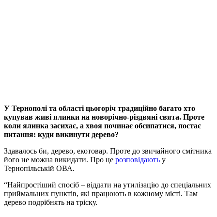
У Тернополі та області цьогоріч традиційно багато хто
купував живі ялинки на новорічно-різдвяні свята. Проте
коли ялинка засихає, а хвоя починає обсипатися, постає
питання: куди викинути дерево?
Здавалось би, дерево, екотовар. Проте до звичайного смітника
його не можна викидати. Про це
розповідають
у
Тернопільській ОВА.
“Найпростіший спосіб – віддати на утилізацію до спеціальних
приймальних пунктів, які працюють в кожному місті. Там
дерево подрібнять на тріску.