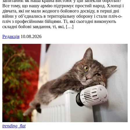
запитання: як наша країна вистоює у цій запеклій боротьбі?
Все тому, що нашу армію підтримує простий народ. Хлопці і
дівчата, які не мали жодного бойового досвіду, в перші дні
війни у об’єднались в територіальну оборону і стали пліч-о-
пліч з професійними бійцями. Ті, які сьогодні виконують
складні бойові завдання, ті, які, […]
Редакція
10.08.2026
trending_flat