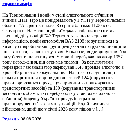
втрапив в аварію
На Тернопільщині водій у стані алкогольного сп'яніння
вчинив ДТП. Про це повідомляють у ГУНП у Тернопільській
області. "Аварія трапилася 8 серпня близько 11:00 в селі
Скоморохи. На місце події виїжджала слідчо-оперативна
група відділу поліції №2 Тернополя. за попередньою
інформацією, водій автомобіля ВАЗ 2108 не зупинився на
вимогу співробітників групи реагування патрульної поліції та
почав тікати," - йдеться у заяві. Втікаючи, водій допустив з'їзд
на узбіччя та перекинувся. У салоні перебував пасажир 1957
року народження, він отримав травми "За результатами
перевірки газоаналізатор зафіксував 3,48 проміле алкоголю в
крові 49-річного кермувальника. На нього слідчі поліції
склали протоколи відповідно до статей 124 (порушення
правил дорожнього руху, що спричинило пошкодження
транспортних засобів) та 130 (керування транспортними
засобами особами, які перебувають у стані алкогольного
сп'яніння) Кодексу України про адміністративні
правопорушення", - кажуть у поліції. Водій виявився
військовим, який ще у січні 2026 року пішов у […]
Редакція
08.08.2026