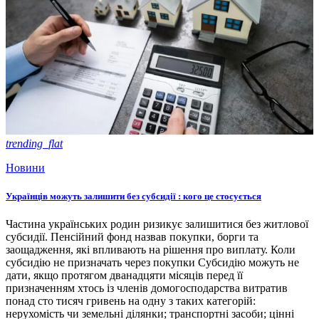
trending_flat
Новини
Українців можуть залишити без субсидії : кого це стосується
Частина українських родин ризикує залишитися без житлової
субсидії. Пенсійний фонд назвав покупки, борги та
заощадження, які впливають на рішення про виплату. Коли
субсидію не призначать через покупки Субсидію можуть не
дати, якщо протягом дванадцяти місяців перед її
призначенням хтось із членів домогосподарства витратив
понад сто тисяч гривень на одну з таких категорій:
нерухомість чи земельні ділянки; транспортні засоби; цінні