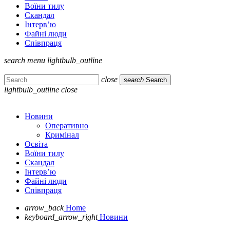
Воїни тилу
Скандал
Інтерв’ю
Файні люди
Співпраця
search
menu
lightbulb_outline
close
search
Search
lightbulb_outline
close
Новини
Оперативно
Кримінал
Освіта
Воїни тилу
Скандал
Інтерв’ю
Файні люди
Співпраця
arrow_back
Home
keyboard_arrow_right
Новини