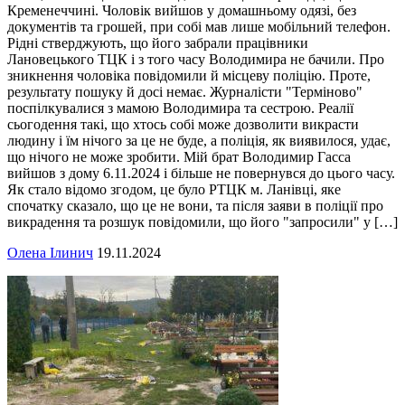
Кременеччині. Чоловік вийшов у домашньому одязі, без
документів та грошей, при собі мав лише мобільний телефон.
Рідні стверджують, що його забрали працівники
Лановецького ТЦК і з того часу Володимира не бачили. Про
зникнення чоловіка повідомили й місцеву поліцію. Проте,
результату пошуку й досі немає. Журналісти "Терміново"
поспілкувалися з мамою Володимира та сестрою. Реалії
сьогодення такі, що хтось собі може дозволити викрасти
людину і їм нічого за це не буде, а поліція, як виявилося, удає,
що нічого не може зробити. Мій брат Володимир Гасса
вийшов з дому 6.11.2024 і більше не повернувся до цього часу.
Як стало відомо згодом, це було РТЦК м. Ланівці, яке
спочатку сказало, що це не вони, та після заяви в поліції про
викрадення та розшук повідомили, що його "запросили" у […]
Олена Ілинич
19.11.2024