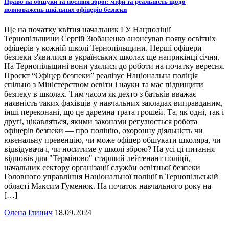
Право на обшуки та носіння зброї: міфи та реальність щодо
повноважень шкільних офіцерів безпеки
Ще на початку квітня начальник ГУ Нацполіції
Тернопільщини Сергій Зюбаненко анонсував появу освітніх
офіцерів у кожній школі Тернопільщини. Перші офіцери
безпеки з'явилися в українських школах ще наприкінці січня.
На Тернопільщині вони узялися до роботи на початку вересня.
Проєкт “Офіцер безпеки” реалізує Національна поліція
спільно з Міністерством освіти і науки та має підвищити
безпеку в школах. Тим часом як дехто з батьків вважає
наявність таких фахівців у навчальних закладах виправданим,
інші переконані, що це даремна трата грошей. Та, як одні, так і
другі, цікавляться, якими законами регулюється робота
офіцерів безпеки — про поліцію, охоронну діяльність чи
ювенальну превенцію, чи може офіцер обшукати школяра, чи
відвідувача і, чи носитиме у школі зброю? На усі ці питання
відповів для "Терміново" старший лейтенант поліції,
начальник сектору організації служби освітньої безпеки
Головного управління Національної поліції в Тернопільській
області Максим Гуменюк. На початок навчального року на
[…]
Олена Ілинич
18.09.2024