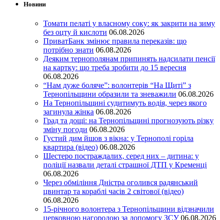
Новини
Томати пелаті у власному соку: як закрити на зиму
без оцту й кислоти
06.08.2026
ПриватБанк змінює правила переказів: що
потрібно знати
06.08.2026
Деяким тернополянам припинять надсилати пенсії
на картку: що треба зробити до 15 вересня
06.08.2026
“Нам дуже боляче”: волонтерів “На Щиті” з
Тернопільщини образили та зневажили
06.08.2026
На Тернопільщині судитимуть водія, через якого
загинула жінка
06.08.2026
Град та дощі: на Тернопільщині прогнозують різку
зміну погоди
06.08.2026
Густий дим йшов з вікна: у Тернополі горіла
квартира (відео)
06.08.2026
Шестеро постраждалих, серед них – дитина: у
поліції назвали деталі страшної ДТП у Кременці
06.08.2026
Через обміління Дністра оголився радянський
цвинтар та кораблі часів 2 світової (відео)
06.08.2026
15-річного волонтера з Тернопільщини відзначили
церковною нагородою за допомогу ЗСУ
06.08.2026