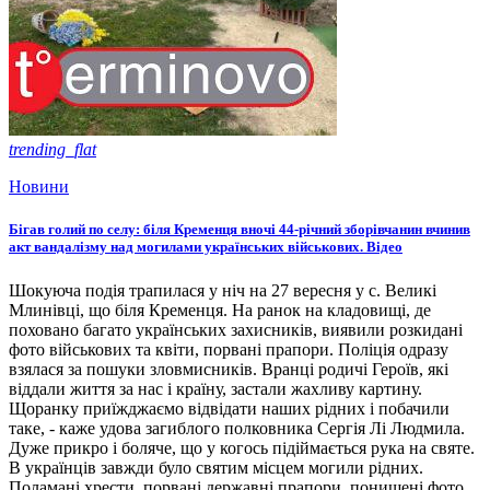
trending_flat
Новини
Бігав голий по селу: біля Кременця вночі 44-річний зборівчанин вчинив
акт вандалізму над могилами українських військових. Відео
Шокуюча подія трапилася у ніч на 27 вересня у с. Великі
Млинівці, що біля Кременця. На ранок на кладовищі, де
поховано багато українських захисників, виявили розкидані
фото військових та квіти, порвані прапори. Поліція одразу
взялася за пошуки зловмисників. Вранці родичі Героїв, які
віддали життя за нас і країну, застали жахливу картину.
Щоранку приїжджаємо відвідати наших рідних і побачили
таке, - каже удова загиблого полковника Сергія Лі Людмила.
Дуже прикро і боляче, що у когось підіймається рука на святе.
В українців завжди було святим місцем могили рідних.
Поламані хрести, порвані державні прапори, понищені фото