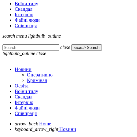
Воїни тилу
Скандал
Інтерв’ю
Файні люди
Співпраця
search
menu
lightbulb_outline
close
search
Search
lightbulb_outline
close
Новини
Оперативно
Кримінал
Освіта
Воїни тилу
Скандал
Інтерв’ю
Файні люди
Співпраця
arrow_back
Home
keyboard_arrow_right
Новини