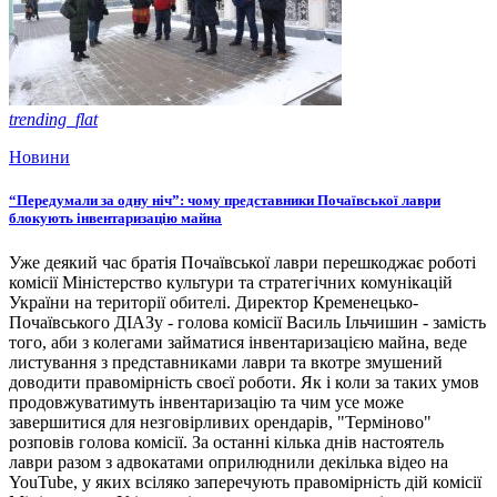
trending_flat
Новини
“Передумали за одну ніч”: чому представники Почаївської лаври
блокують інвентаризацію майна
Уже деякий час братія Почаївської лаври перешкоджає роботі
комісії Міністерство культури та стратегічних комунікацій
України на території обителі. Директор Кременецько-
Почаївського ДІАЗу - голова комісії Василь Ільчишин - замість
того, аби з колегами займатися інвентаризацією майна, веде
листування з представниками лаври та вкотре змушений
доводити правомірність своєї роботи. Як і коли за таких умов
продовжуватимуть інвентаризацію та чим усе може
завершитися для незговірливих орендарів, "Терміново"
розповів голова комісії. За останні кілька днів настоятель
лаври разом з адвокатами оприлюднили декілька відео на
YouTube, у яких всіляко заперечують правомірність дій комісії