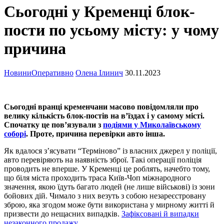
Сьогодні у Кременці блок-
пости по усьому місту: у чому
причина
Новини
Оперативно
Олена Ілинич
30.11.2023
Сьогодні вранці кременчани масово повідомляли про
велику кількість блок-постів на в’їздах і у самому місті.
Спочатку це пов’язували з
подіями у Миколаївському
соборі
. Проте, причина перевірки авто інша.
Як вдалося з’ясувати “Терміново” із власних джерел у поліції,
авто перевіряють на наявність зброї. Такі операції поліція
проводить не вперше. У Кременці це роблять, начебто тому,
що біля міста проходить траса Київ-Чоп міжнародного
значення, якою їдуть багато людей (не лише військові) із зони
бойових дій. Чимало з них везуть з собою незареєстровану
зброю, яка згодом може бути використана у мирному житті й
призвести до нещасних випадків.
Зафіксовані й випадки
незаконного продажу
.