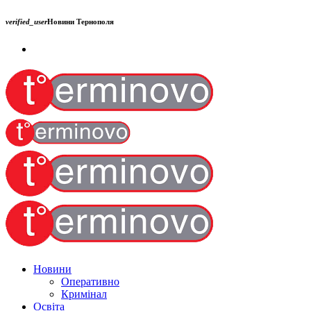
verified_user
Новини Тернополя
Новини
Оперативно
Кримінал
Освіта