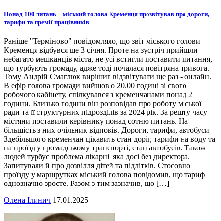
Понад 100 питань – міський голова Кременця прозвітував про дороги,
тарифи та премії працівників
Раніше "Терміново" повідомляло, що звіт міського голови
Кременця відбувся ще 3 січня. Проте на зустріч прийшли
небагато мешканців міста, не усі встигли поставити питання,
що турбують громаду, адже тоді почалася повітряна тривога.
Тому Андрій Смаглюк вирішив відзвітувати ще раз - онлайн.
В ефір голова громади вийшов о 20.00 годині зі свого
робочого кабінету, спілкувався з кременчанами понад 2
години. Близько години він розповідав про роботу міської
ради та її структурних підрозділів за 2024 рік. За решту часу
містяни поставили керівнику понад сотню питань. На
більшість з них очільник відповів. Дороги, тарифи, автобуси
Здебільшого кременчан цікавить стан доріг, тарифи на воду та
на проїзд у громадському транспорті, стан автобусів. Також
людей турбує проблема лікарні, яка досі без директора.
Запитували й про дозвілля дітей та підлітків. Стосовно
проїзду у маршрутках міський голова повідомив, що тариф
однозначно зросте. Разом з тим зазначив, що […]
Олена Ілинич
17.01.2025