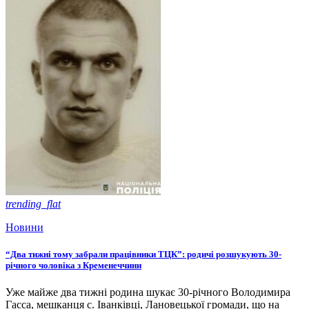
trending_flat
Новини
“Два тижні тому забрали працівники ТЦК”: родичі розшукують 30-
річного чоловіка з Кременеччини
Уже майже два тижні родина шукає 30-річного Володимира
Гасса, мешканця с. Іванківці, Лановецької громади, що на