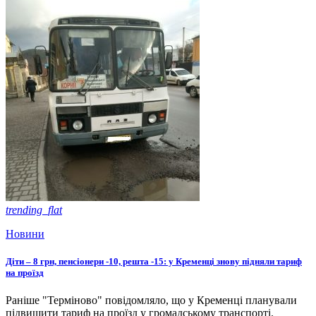
trending_flat
Новини
Діти – 8 грн, пенсіонери -10, решта -15: у Кременці знову підняли тариф
на проїзд
Раніше "Терміново" повідомляло, що у Кременці планували
підвищити тариф на проїзд у громадському транспорті.