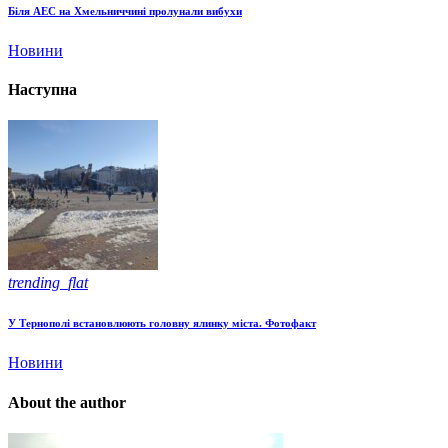
Біля АЕС на Хмельниччині пролунали вибухи
Новини
Наступна
trending_flat
У Тернополі встановлюють головну ялинку міста. Фотофакт
Новини
About the author