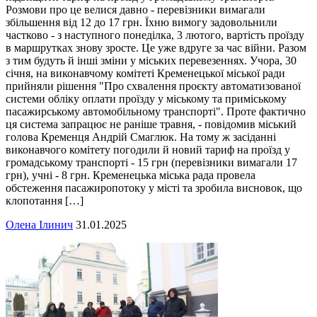
Розмови про це велися давно - перевізники вимагали
збільшення від 12 до 17 грн. Їхню вимогу задовольнили
частково - з наступного понеділка, 3 лютого, вартість проїзду
в маршрутках знову зросте. Це уже вдруге за час війни. Разом
з тим будуть й інші зміни у міських перевезеннях. Учора, 30
січня, на виконавчому комітеті Кременецької міської ради
прийняли рішення "Про схвалення проєкту автоматизованої
системи обліку оплати проїзду у міському та приміському
пасажирському автомобільному транспорті". Проте фактично
ця система запрацює не раніше травня, - повідомив міський
голова Кременця Андрій Смаглюк. На тому ж засіданні
виконавчого комітету погодили й новий тариф на проїзд у
громадському транспорті - 15 грн (перевізники вимагали 17
грн), учні - 8 грн. Кременецька міська рада провела
обстеження пасажиропотоку у місті та зробила висновок, що
клопотання […]
Олена Ілинич
31.01.2025