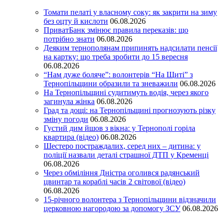
Томати пелаті у власному соку: як закрити на зиму
без оцту й кислоти
06.08.2026
ПриватБанк змінює правила переказів: що
потрібно знати
06.08.2026
Деяким тернополянам припинять надсилати пенсії
на картку: що треба зробити до 15 вересня
06.08.2026
“Нам дуже боляче”: волонтерів “На Щиті” з
Тернопільщини образили та зневажили
06.08.2026
На Тернопільщині судитимуть водія, через якого
загинула жінка
06.08.2026
Град та дощі: на Тернопільщині прогнозують різку
зміну погоди
06.08.2026
Густий дим йшов з вікна: у Тернополі горіла
квартира (відео)
06.08.2026
Шестеро постраждалих, серед них – дитина: у
поліції назвали деталі страшної ДТП у Кременці
06.08.2026
Через обміління Дністра оголився радянський
цвинтар та кораблі часів 2 світової (відео)
06.08.2026
15-річного волонтера з Тернопільщини відзначили
церковною нагородою за допомогу ЗСУ
06.08.2026