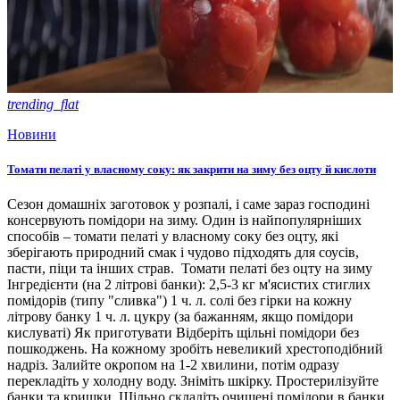
trending_flat
Новини
Томати пелаті у власному соку: як закрити на зиму без оцту й кислоти
Сезон домашніх заготовок у розпалі, і саме зараз господині
консервують помідори на зиму. Один із найпопулярніших
способів – томати пелаті у власному соку без оцту, які
зберігають природний смак і чудово підходять для соусів,
пасти, піци та інших страв. Томати пелаті без оцту на зиму
Інгредієнти (на 2 літрові банки): 2,5-3 кг м'ясистих стиглих
помідорів (типу "сливка") 1 ч. л. солі без гірки на кожну
літрову банку 1 ч. л. цукру (за бажанням, якщо помідори
кислуваті) Як приготувати Відберіть щільні помідори без
пошкоджень. На кожному зробіть невеликий хрестоподібний
надріз. Залийте окропом на 1-2 хвилини, потім одразу
перекладіть у холодну воду. Зніміть шкірку. Простерилізуйте
банки та кришки. Щільно складіть очищені помідори в банки,