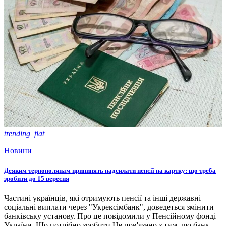
trending_flat
Новини
Деяким тернополянам припинять надсилати пенсії на картку: що треба
зробити до 15 вересня
Частині українців, які отримують пенсії та інші державні
соціальні виплати через "Укрексімбанк", доведеться змінити
банківську установу. Про це повідомили у Пенсійному фонді
України. Що потрібно зробити Це пов'язано з тим, що банк