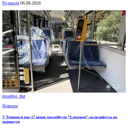
Редакція
06.08.2026
trending_flat
Новини
У Тернополі вже 17 нових тролейбусів “Електрон”: коли вийдуть на
маршрути