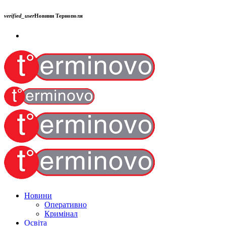
verified_user
Новини Тернополя
Новини
Оперативно
Кримінал
Освіта