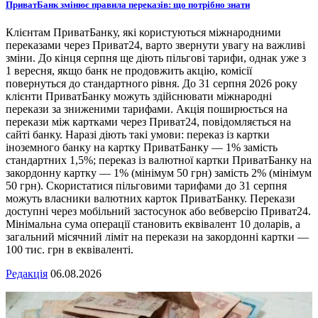
ПриватБанк змінює правила переказів: що потрібно знати
Клієнтам ПриватБанку, які користуються міжнародними
переказами через Приват24, варто звернути увагу на важливі
зміни. До кінця серпня ще діють пільгові тарифи, однак уже з
1 вересня, якщо банк не продовжить акцію, комісії
повернуться до стандартного рівня. До 31 серпня 2026 року
клієнти ПриватБанку можуть здійснювати міжнародні
перекази за зниженими тарифами. Акція поширюється на
перекази між картками через Приват24, повідомляється на
сайті банку. Наразі діють такі умови: переказ із картки
іноземного банку на картку ПриватБанку — 1% замість
стандартних 1,5%; переказ із валютної картки ПриватБанку на
закордонну картку — 1% (мінімум 50 грн) замість 2% (мінімум
50 грн). Скористатися пільговими тарифами до 31 серпня
можуть власники валютних карток ПриватБанку. Перекази
доступні через мобільний застосунок або вебверсію Приват24.
Мінімальна сума операції становить еквівалент 10 доларів, а
загальний місячний ліміт на перекази на закордонні картки —
100 тис. грн в еквіваленті.
Редакція
06.08.2026