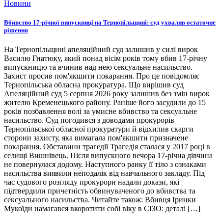
Новини
Вбивство 17-річної випускниці на Тернопільщині: суд ухвалив остаточне
рішення
На Тернопільщині апеляційний суд залишив у силі вирок
Василю Гнатюку, який понад вісім років тому вбив 17-річну
випускницю та вчинив над нею сексуальне насильство.
Захист просив пом'якшити покарання. Про це повідомляє
Тернопільська обласна прокуратура. Що вирішив суд
Апеляційний суд 5 серпня 2026 року залишив без змін вирок
жителю Кременецького району. Раніше його засудили до 15
років позбавлення волі за умисне вбивство та сексуальне
насильство. Суд погодився з доводами прокурорів
Тернопільської обласної прокуратури й відхилив скарги
сторони захисту, яка вимагала пом'якшити призначене
покарання. Обставини трагедії Трагедія сталася у 2017 році в
селищі Вишнівець. Після випускного вечора 17-річна дівчина
не повернулася додому. Наступного ранку її тіло з ознаками
насильства виявили неподалік від навчального закладу. Під
час судового розгляду прокурори надали докази, які
підтвердили причетність обвинуваченого до вбивства та
сексуального насильства. Читайте також: Вбивця Іринки
Мукоїди намагався вкоротити собі віку в СІЗО: деталі […]