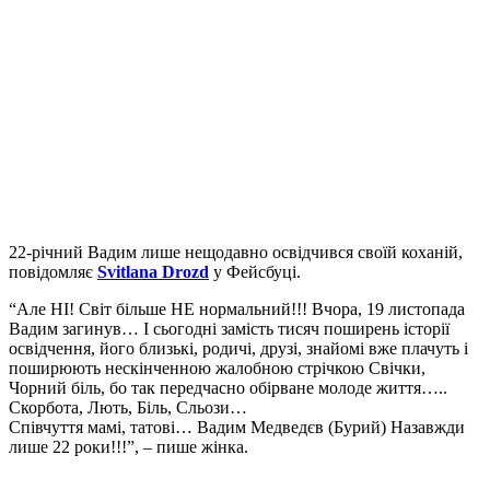
22-річний Вадим лише нещодавно освідчився своїй коханій,
повідомляє
Svitlana Drozd
у Фейсбуці.
“Але НІ! Світ більше НЕ нормальний!!! Вчора, 19 листопада
Вадим загинув… І сьогодні замість тисяч поширень історії
освідчення, його близькі, родичі, друзі, знайомі вже плачуть і
поширюють нескінченною жалобною стрічкою Свічки,
Чорний біль, бо так передчасно обірване молоде життя…..
Скорбота, Лють, Біль, Сльози…
Співчуття мамі, татові… Вадим Медведєв (Бурий) Назавжди
лише 22 роки!!!”, – пише жінка.