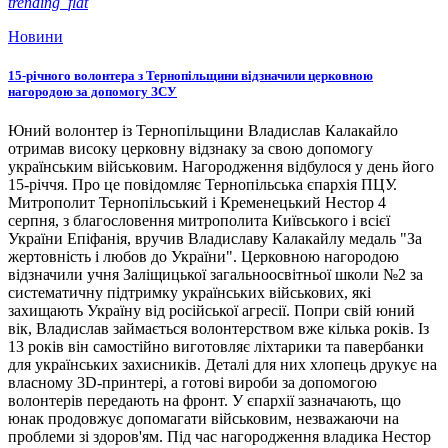
trending_flat
Новини
15-річного волонтера з Тернопільщини відзначили церковною
нагородою за допомогу ЗСУ
Юний волонтер із Тернопільщини Владислав Калакайло
отримав високу церковну відзнаку за свою допомогу
українським військовим. Нагородження відбулося у день його
15-річчя. Про це повідомляє Тернопільська єпархія ПЦУ.
Митрополит Тернопільський і Кременецький Нестор 4
серпня, з благословення митрополита Київського і всієї
України Епіфанія, вручив Владиславу Калакайлу медаль "За
жертовність і любов до України". Церковною нагородою
відзначили учня Заліщицької загальноосвітньої школи №2 за
систематичну підтримку українських військових, які
захищають Україну від російської агресії. Попри свій юний
вік, Владислав займається волонтерством вже кілька років. Із
13 років він самостійно виготовляє ліхтарики та павербанки
для українських захисників. Деталі для них хлопець друкує на
власному 3D-принтері, а готові вироби за допомогою
волонтерів передають на фронт. У єпархії зазначають, що
юнак продовжує допомагати військовим, незважаючи на
проблеми зі здоров'ям. Під час нагородження владика Нестор