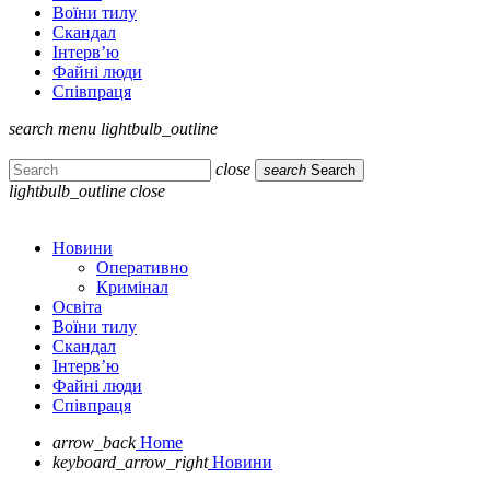
Воїни тилу
Скандал
Інтерв’ю
Файні люди
Співпраця
search
menu
lightbulb_outline
close
search
Search
lightbulb_outline
close
Новини
Оперативно
Кримінал
Освіта
Воїни тилу
Скандал
Інтерв’ю
Файні люди
Співпраця
arrow_back
Home
keyboard_arrow_right
Новини