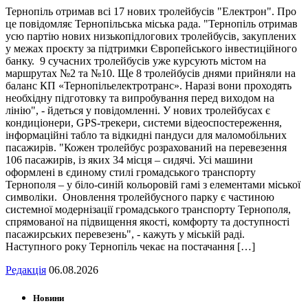
Тернопіль отримав всі 17 нових тролейбусів "Електрон". Про
це повідомляє Тернопільська міська рада. "Тернопіль отримав
усю партію нових низькопідлогових тролейбусів, закуплених
у межах проєкту за підтримки Європейського інвестиційного
банку. 9 сучасних тролейбусів уже курсують містом на
маршрутах №2 та №10. Ще 8 тролейбусів днями прийняли на
баланс КП «Тернопільелектротранс». Наразі вони проходять
необхідну підготовку та випробування перед виходом на
лінію", - йдеться у повідомленні. У нових тролейбусах є
кондиціонери, GPS-трекери, системи відеоспостереження,
інформаційні табло та відкидні пандуси для маломобільних
пасажирів. "Кожен тролейбус розрахований на перевезення
106 пасажирів, із яких 34 місця – сидячі. Усі машини
оформлені в єдиному стилі громадського транспорту
Тернополя – у біло-синій кольоровій гамі з елементами міської
символіки. Оновлення тролейбусного парку є частиною
системної модернізації громадського транспорту Тернополя,
спрямованої на підвищення якості, комфорту та доступності
пасажирських перевезень", - кажуть у міській раді.
Наступного року Тернопіль чекає на постачання […]
Редакція
06.08.2026
Новини