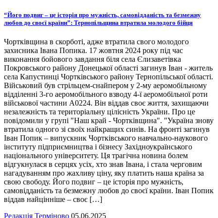
“Його подвиг – це історія про мужність, самовідданість та безмежну
любов до своєї країни”: Тернопільщина втратила молодого бійця
Чортківщина в скорботі, адже втратила свого молодого
захисника Івана Попика. 17 жовтня 2024 року під час
виконання бойового завдання біля села Єлизаветівка
Покровського району Донецької області загинув Іван - житель
села Капустинці Чортківського району Тернопільської області.
Військовий був стрільцем-снайпером у 2-му аеромобільному
відділенні 3-го аеромобільного взводу 4-ї аеромобільної роти
військової частини А0224. Він віддав своє життя, захищаючи
незалежність та територіальну цілісність України. Про це
повідомили у групі "Наш край - Чортківщина". "Україна знову
втратила одного зі своїх найкращих синів. На фронті загинув
Іван Попик – випускник Чортківського навчально-наукового
інституту підприємництва і бізнесу Західноукраїнського
національного університету. Ця трагічна новина болем
відгукнулася в серцях усіх, хто знав Івана, і стала черговим
нагадуванням про жахливу ціну, яку платить наша країна за
свою свободу. Його подвиг – це історія про мужність,
самовідданість та безмежну любов до своєї країни. Іван Попик
віддав найцінніше – своє […]
Редакція Терміново
05.06.2025