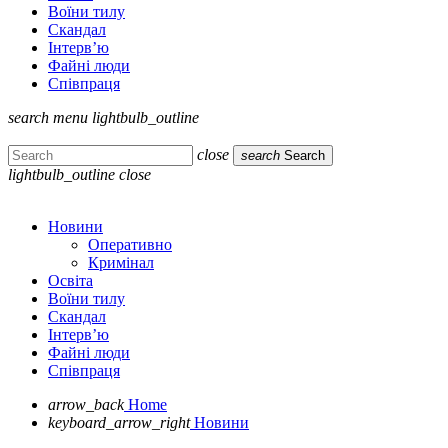
Воїни тилу
Скандал
Інтерв’ю
Файні люди
Співпраця
search
menu
lightbulb_outline
close
search
Search
lightbulb_outline
close
Новини
Оперативно
Кримінал
Освіта
Воїни тилу
Скандал
Інтерв’ю
Файні люди
Співпраця
arrow_back
Home
keyboard_arrow_right
Новини