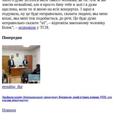
зовсім незнайомі, але я просто бачу тебе в залі і я дуже
щаслива, коли ти зі мною на всіх концертах. І зараз я
подумала, ну це буде неправильно, сказати людині, яка мене
кохає, яка мені теж подобається, до речі. Це буде дуже
неправильно сказати “ні”, – відповіла закоханому чоловіку
Білик”, –
розповіли
у ТСН.
Попередня
trending_flat
Знайшли заміну бережанському прокурору Кренцелю, який п’яним вчинив ДТП: хто
очолив прокуратуру
Новини