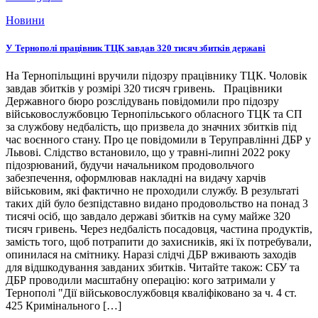
Новини
У Тернополі працівник ТЦК завдав 320 тисяч збитків державі
На Тернопільщині вручили підозру працівнику ТЦК. Чоловік
завдав збитків у розмірі 320 тисяч гривень. Працівники
Державного бюро розслідувань повідомили про підозру
військовослужбовцю Тернопільського обласного ТЦК та СП
за службову недбалість, що призвела до значних збитків під
час воєнного стану. Про це повідомили в Теруправлінні ДБР у
Львові. Слідство встановило, що у травні-липні 2022 року
підозрюваний, будучи начальником продовольчого
забезпечення, оформлював накладні на видачу харчів
військовим, які фактично не проходили службу. В результаті
таких дій було безпідставно видано продовольство на понад 3
тисячі осіб, що завдало державі збитків на суму майже 320
тисяч гривень. Через недбалість посадовця, частина продуктів,
замість того, щоб потрапити до захисників, які їх потребували,
опинилася на смітнику. Наразі слідчі ДБР вживають заходів
для відшкодування завданих збитків. Читайте також: СБУ та
ДБР проводили масштабну операцію: кого затримали у
Тернополі "Дії військовослужбовця кваліфіковано за ч. 4 ст.
425 Кримінального […]