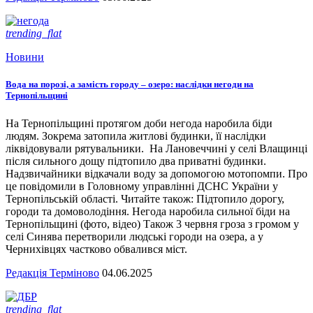
trending_flat
Новини
Вода на порозі, а замість городу – озеро: наслідки негоди на
Тернопільщині
На Тернопільщині протягом доби негода наробила біди
людям. Зокрема затопила житлові будинки, її наслідки
ліквідовували рятувальники. На Лановеччині у селі Влащинці
після сильного дощу підтопило два приватні будинки.
Надзвичайники відкачали воду за допомогою мотопомпи. Про
це повідомили в Головному управлінні ДСНС України у
Тернопільській області. Читайте також: Підтопило дорогу,
городи та домоволодіння. Негода наробила сильної біди на
Тернопільщині (фото, відео) Також 3 червня гроза з громом у
селі Синява перетворили людські городи на озера, а у
Чернихівцях частково обвалився міст.
Редакція Терміново
04.06.2025
trending_flat