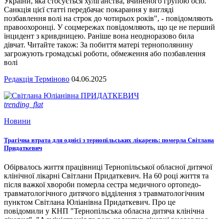
України, яка стосується хуліганства, вчиненого групою осіб.
Санкція цієї статті передбачає покарання у вигляді
позбавлення волі на строк до чотирьох років", - повідомляють
правоохоронці. У соцмережах повідомляють, що це не перший
інцидент з кривдницею. Раніше вона неодноразово била
дівчат. Читайте також: За побиття матері тернополянину
загрожують громадські роботи, обмеження або позбавлення
волі
Редакція Терміново
04.06.2025
trending_flat
Новини
Трагічна втрата для однієї з тернопільських лікарень: померла Світлана
Придаткевич
Обірвалось життя працівниці Тернопільської обласної дитячої
клінічної лікарні Світлани Придаткевич. На 60 році життя та
після важкої хвороби померла сестра медичного ортопедо-
травматологічного дитячого відділення з травматологічним
пунктом Світлана Юліанівна Придаткевич. Про це
повідомили у КНП "Тернопільська обласна дитяча клінічна