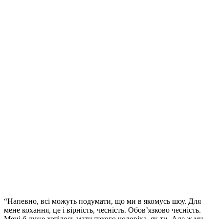
“Напевно, всі можуть подумати, що ми в якомусь шоу. Для
мене кохання, це і вірність, чесність. Обов’язково чесність.
Мені б дуже хотілось мати такого чоловіка, як ти. Але ж ми