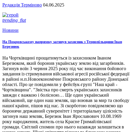
Редакція Терміново
04.06.2025
trending_flat
Новини
На Покровському напрямку загинув захисник з Тернопільщини Іван
Березнюк
На Чортківщині прощатимуться із захисником Іваном
Березюком, який боронив українську землю від загарбників.
Загинув воїн 3 червня 2025 року під час виконання бойового
завдання із стримування військової агресії російської федерації
в районі н.п.Новоекономічне Покровського району Донецької
області. Про це повідомили у фейсбук-групі "Наш край -
Чортківщина". "Звістка про смерть українських захисників
завжди є важкою і болісною… Ще один український
військовий, ще один наш земляк, що воював за мир та свободу
нашої країни, пішов від нас. Зі скорботою повідомляємо що
боронячи державний суверенітет і територіальну цілісність
загинув наш земляк, Березюк Іван Ярославович 10.08.1969
року народження, житель села Красне Гримайлівської
громади. Світлий спомин про нього назавжди залишиться в