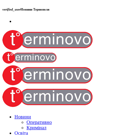
verified_user
Новини Тернополя
Новини
Оперативно
Кримінал
Освіта