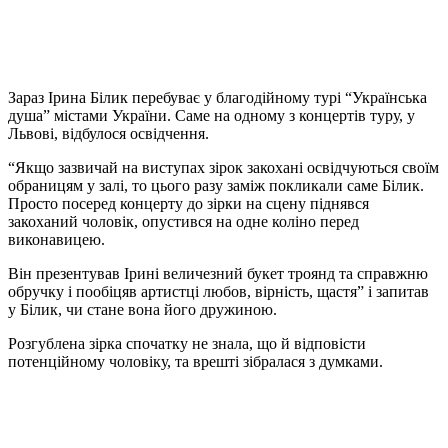
Зараз Ірина Білик перебуває у благодійному турі “Українська
душа” містами України. Саме на одному з концертів туру, у
Львові, відбулося освідчення.
“Якщо зазвичай на виступах зірок закохані освідчуються своїм
обраницям у залі, то цього разу заміж покликали саме Білик.
Просто посеред концерту до зірки на сцену піднявся
закоханий чоловік, опустився на одне коліно перед
виконавицею.
Він презентував Ірині величезний букет троянд та справжню
обручку і пообіцяв артистці любов, вірність, щастя” і запитав
у Білик, чи стане вона його дружиною.
Розгублена зірка спочатку не знала, що й відповісти
потенційному чоловіку, та врешті зібралася з думками.