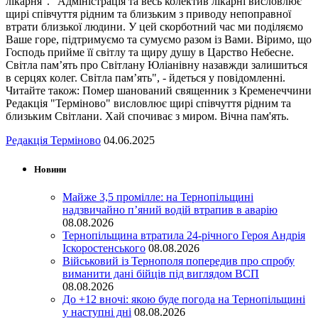
лікарня". "Адміністрація та весь колектив лікарні висловлює
щирі співчуття рідним та близьким з приводу непоправної
втрати близької людини. У цей скорботний час ми поділяємо
Ваше горе, підтримуємо та сумуємо разом із Вами. Віримо, що
Господь прийме її світлу та щиру душу в Царство Небесне.
Світла пам’ять про Світлану Юліанівну назавжди залишиться
в серцях колег. Світла пам’ять", - йдеться у повідомленні.
Читайте також: Помер шанований священник з Кременеччини
Редакція "Терміново" висловлює щирі співчуття рідним та
близьким Світлани. Хай спочиває з миром. Вічна пам'ять.
Редакція Терміново
04.06.2025
Новини
Майже 3,5 промілле: на Тернопільщині
надзвичайно п’яний водій втрапив в аварію
08.08.2026
Тернопільщина втратила 24-річного Героя Андрія
Іскоростенського
08.08.2026
Військовий із Тернополя попередив про спробу
виманити дані бійців під виглядом ВСП
08.08.2026
До +12 вночі: якою буде погода на Тернопільщині
у наступні дні
08.08.2026