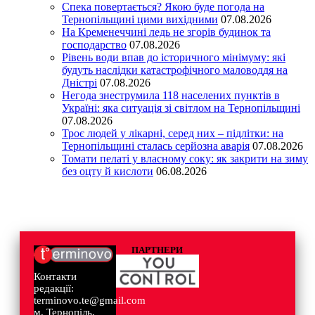
Спека повертається? Якою буде погода на
Тернопільщині цими вихідними
07.08.2026
На Кременеччині ледь не згорів будинок та
господарство
07.08.2026
Рівень води впав до історичного мінімуму: які
будуть наслідки катастрофічного маловоддя на
Дністрі
07.08.2026
Негода знеструмила 118 населених пунктів в
Україні: яка ситуація зі світлом на Тернопільщині
07.08.2026
Троє людей у лікарні, серед них – підлітки: на
Тернопільщині сталась серйозна аварія
07.08.2026
Томати пелаті у власному соку: як закрити на зиму
без оцту й кислоти
06.08.2026
ПАРТНЕРИ
Контакти
редакції:
terminovo.te@gmail.com
м. Тернопіль,