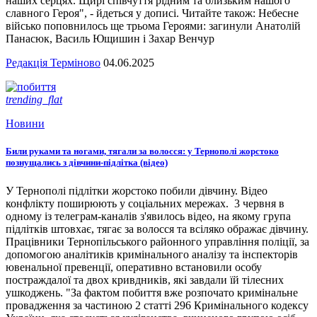
наших серцях. Щирі співчуття рідним та близьким нашого
славного Героя", - йдеться у дописі. Читайте також: Небесне
військо поповнилось ще трьома Героями: загинули Анатолій
Панасюк, Василь Ющишин і Захар Венчур
Редакція Терміново
04.06.2025
trending_flat
Новини
Били руками та ногами, тягали за волосся: у Тернополі жорстоко
познущались з дівчини-підлітка (відео)
У Тернополі підлітки жорстоко побили дівчину. Відео
конфлікту поширюють у соціальних мережах. 3 червня в
одному із телеграм-каналів з'явилось відео, на якому група
підлітків штовхає, тягає за волосся та всіляко ображає дівчину.
Працівники Тернопільського районного управління поліції, за
допомогою аналітиків кримінального аналізу та інспекторів
ювенальної превенції, оперативно встановили особу
постраждалої та двох кривдників, які завдали їй тілесних
ушкоджень. "За фактом побиття вже розпочато кримінальне
провадження за частиною 2 статті 296 Кримінального кодексу