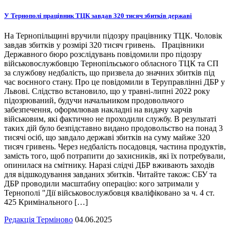
У Тернополі працівник ТЦК завдав 320 тисяч збитків державі
На Тернопільщині вручили підозру працівнику ТЦК. Чоловік
завдав збитків у розмірі 320 тисяч гривень. Працівники
Державного бюро розслідувань повідомили про підозру
військовослужбовцю Тернопільського обласного ТЦК та СП
за службову недбалість, що призвела до значних збитків під
час воєнного стану. Про це повідомили в Теруправлінні ДБР у
Львові. Слідство встановило, що у травні-липні 2022 року
підозрюваний, будучи начальником продовольчого
забезпечення, оформлював накладні на видачу харчів
військовим, які фактично не проходили службу. В результаті
таких дій було безпідставно видано продовольство на понад 3
тисячі осіб, що завдало державі збитків на суму майже 320
тисяч гривень. Через недбалість посадовця, частина продуктів,
замість того, щоб потрапити до захисників, які їх потребували,
опинилася на смітнику. Наразі слідчі ДБР вживають заходів
для відшкодування завданих збитків. Читайте також: СБУ та
ДБР проводили масштабну операцію: кого затримали у
Тернополі "Дії військовослужбовця кваліфіковано за ч. 4 ст.
425 Кримінального […]
Редакція Терміново
04.06.2025