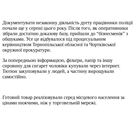
Документувати незаконну діяльність дуету працівники поліції
почали ще у серпні цього року. Після того, як оперативники
зібрали достатню доказову базу, прийшли до “бізнесменів” з
обшуками. Усе це відбувалося під процесуальним
керівництвом Тернопільської обласної та Чортківської
окружної прокуратури.
За попередньою інформацією, фільтри, папір та іншу
сировину для сигарет чоловіки купували через інтернет.
Тютюн закуповували у людей, а частину вирощували
самостійно.
Готовий товар реалізовували серед місцевого населення за
цінами нижчими, ніж у торговельній мережі.