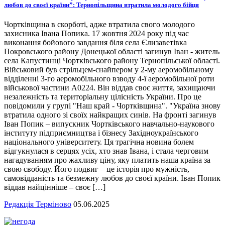
любов до своєї країни”: Тернопільщина втратила молодого бійця
Чортківщина в скорботі, адже втратила свого молодого
захисника Івана Попика. 17 жовтня 2024 року під час
виконання бойового завдання біля села Єлизаветівка
Покровського району Донецької області загинув Іван - житель
села Капустинці Чортківського району Тернопільської області.
Військовий був стрільцем-снайпером у 2-му аеромобільному
відділенні 3-го аеромобільного взводу 4-ї аеромобільної роти
військової частини А0224. Він віддав своє життя, захищаючи
незалежність та територіальну цілісність України. Про це
повідомили у групі "Наш край - Чортківщина". "Україна знову
втратила одного зі своїх найкращих синів. На фронті загинув
Іван Попик – випускник Чортківського навчально-наукового
інституту підприємництва і бізнесу Західноукраїнського
національного університету. Ця трагічна новина болем
відгукнулася в серцях усіх, хто знав Івана, і стала черговим
нагадуванням про жахливу ціну, яку платить наша країна за
свою свободу. Його подвиг – це історія про мужність,
самовідданість та безмежну любов до своєї країни. Іван Попик
віддав найцінніше – своє […]
Редакція Терміново
05.06.2025