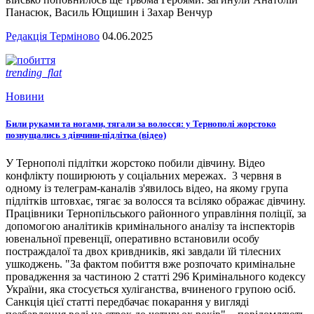
Панасюк, Василь Ющишин і Захар Венчур
Редакція Терміново
04.06.2025
trending_flat
Новини
Били руками та ногами, тягали за волосся: у Тернополі жорстоко
познущались з дівчини-підлітка (відео)
У Тернополі підлітки жорстоко побили дівчину. Відео
конфлікту поширюють у соціальних мережах. 3 червня в
одному із телеграм-каналів з'явилось відео, на якому група
підлітків штовхає, тягає за волосся та всіляко ображає дівчину.
Працівники Тернопільського районного управління поліції, за
допомогою аналітиків кримінального аналізу та інспекторів
ювенальної превенції, оперативно встановили особу
постраждалої та двох кривдників, які завдали їй тілесних
ушкоджень. "За фактом побиття вже розпочато кримінальне
провадження за частиною 2 статті 296 Кримінального кодексу
України, яка стосується хуліганства, вчиненого групою осіб.
Санкція цієї статті передбачає покарання у вигляді