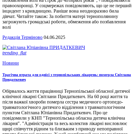
позбавлення волі на строк до чотирьох років", - повідомляють
правоохоронці. У соцмережах повідомляють, що це не перший
інцидент з кривдницею. Раніше вона неодноразово била
дівчат. Читайте також: За побиття матері тернополянину
загрожують громадські роботи, обмеження або позбавлення
волі
Редакція Терміново
04.06.2025
trending_flat
Новини
Трагічна втрата для однієї з тернопільських лікарень: померла Світлана
Придаткевич
Обірвалось життя працівниці Тернопільської обласної дитячої
клінічної лікарні Світлани Придаткевич. На 60 році життя та
після важкої хвороби померла сестра медичного ортопедо-
травматологічного дитячого відділення з травматологічним
пунктом Світлана Юліанівна Придаткевич. Про це
повідомили у КНП "Тернопільська обласна дитяча клінічна
лікарня". "Адміністрація та весь колектив лікарні висловлює
щирі співчуття рідним та близьким з приводу непоправної