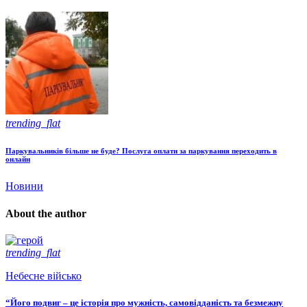
trending_flat
Паркувальників більше не буде? Послуга оплати за паркування переходить в
онлайн
Новини
About the author
trending_flat
Небесне військо
“Його подвиг – це історія про мужність, самовідданість та безмежну