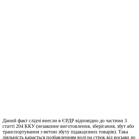
Даний факт слідчі внесли в ЄРДР відповідно до частини 3
статті 204 ККУ (незаконне виготовлення, зберігання, збут або
транспортування з метою збуту підакцизних товарів). Така
діяльність карається позбавленням волі на строк від восьми до