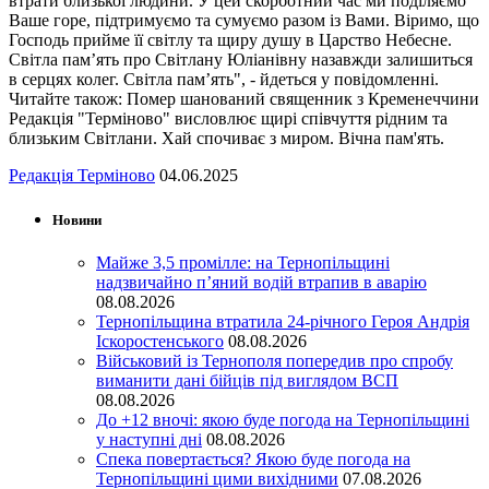
втрати близької людини. У цей скорботний час ми поділяємо
Ваше горе, підтримуємо та сумуємо разом із Вами. Віримо, що
Господь прийме її світлу та щиру душу в Царство Небесне.
Світла пам’ять про Світлану Юліанівну назавжди залишиться
в серцях колег. Світла пам’ять", - йдеться у повідомленні.
Читайте також: Помер шанований священник з Кременеччини
Редакція "Терміново" висловлює щирі співчуття рідним та
близьким Світлани. Хай спочиває з миром. Вічна пам'ять.
Редакція Терміново
04.06.2025
Новини
Майже 3,5 промілле: на Тернопільщині
надзвичайно п’яний водій втрапив в аварію
08.08.2026
Тернопільщина втратила 24-річного Героя Андрія
Іскоростенського
08.08.2026
Військовий із Тернополя попередив про спробу
виманити дані бійців під виглядом ВСП
08.08.2026
До +12 вночі: якою буде погода на Тернопільщині
у наступні дні
08.08.2026
Спека повертається? Якою буде погода на
Тернопільщині цими вихідними
07.08.2026