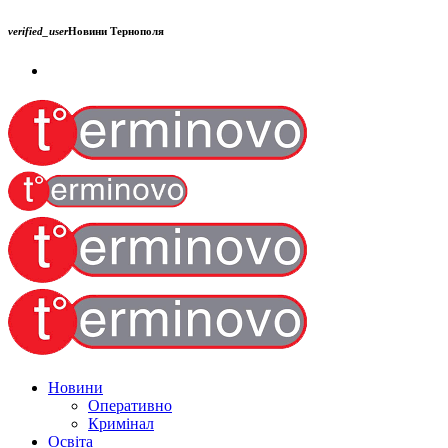
verified_user
Новини Тернополя
Новини
Оперативно
Кримінал
Освіта