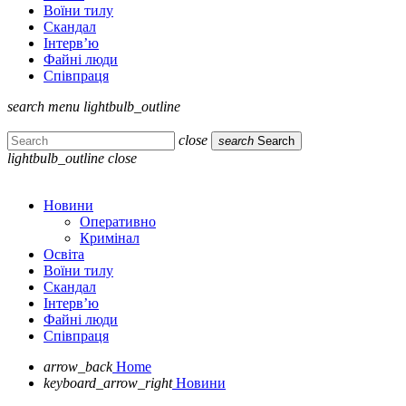
Воїни тилу
Скандал
Інтерв’ю
Файні люди
Співпраця
search
menu
lightbulb_outline
close
search
Search
lightbulb_outline
close
Новини
Оперативно
Кримінал
Освіта
Воїни тилу
Скандал
Інтерв’ю
Файні люди
Співпраця
arrow_back
Home
keyboard_arrow_right
Новини