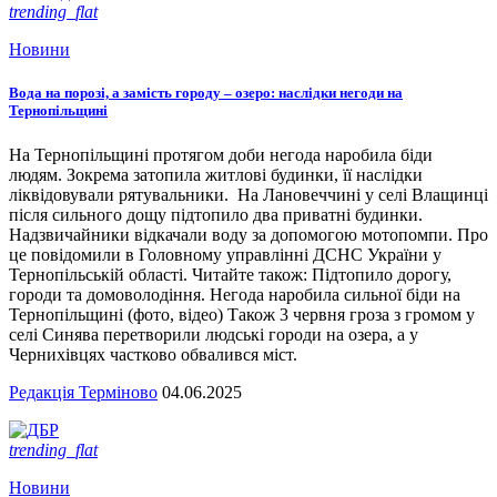
trending_flat
Новини
Вода на порозі, а замість городу – озеро: наслідки негоди на
Тернопільщині
На Тернопільщині протягом доби негода наробила біди
людям. Зокрема затопила житлові будинки, її наслідки
ліквідовували рятувальники. На Лановеччині у селі Влащинці
після сильного дощу підтопило два приватні будинки.
Надзвичайники відкачали воду за допомогою мотопомпи. Про
це повідомили в Головному управлінні ДСНС України у
Тернопільській області. Читайте також: Підтопило дорогу,
городи та домоволодіння. Негода наробила сильної біди на
Тернопільщині (фото, відео) Також 3 червня гроза з громом у
селі Синява перетворили людські городи на озера, а у
Чернихівцях частково обвалився міст.
Редакція Терміново
04.06.2025
trending_flat
Новини