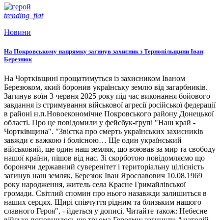
trending_flat
Новини
На Покровському напрямку загинув захисник з Тернопільщини Іван
Березнюк
На Чортківщині прощатимуться із захисником Іваном
Березюком, який боронив українську землю від загарбників.
Загинув воїн 3 червня 2025 року під час виконання бойового
завдання із стримування військової агресії російської федерації
в районі н.п.Новоекономічне Покровського району Донецької
області. Про це повідомили у фейсбук-групі "Наш край -
Чортківщина". "Звістка про смерть українських захисників
завжди є важкою і болісною… Ще один український
військовий, ще один наш земляк, що воював за мир та свободу
нашої країни, пішов від нас. Зі скорботою повідомляємо що
боронячи державний суверенітет і територіальну цілісність
загинув наш земляк, Березюк Іван Ярославович 10.08.1969
року народження, житель села Красне Гримайлівської
громади. Світлий спомин про нього назавжди залишиться в
наших серцях. Щирі співчуття рідним та близьким нашого
славного Героя", - йдеться у дописі. Читайте також: Небесне
військо поповнилось ще трьома Героями: загинули Анатолій