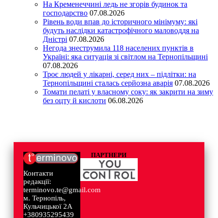
На Кременеччині ледь не згорів будинок та
господарство
07.08.2026
Рівень води впав до історичного мінімуму: які
будуть наслідки катастрофічного маловоддя на
Дністрі
07.08.2026
Негода знеструмила 118 населених пунктів в
Україні: яка ситуація зі світлом на Тернопільщині
07.08.2026
Троє людей у лікарні, серед них – підлітки: на
Тернопільщині сталась серйозна аварія
07.08.2026
Томати пелаті у власному соку: як закрити на зиму
без оцту й кислоти
06.08.2026
ПАРТНЕРИ
Контакти
редакції:
terminovo.te@gmail.com
м. Тернопіль,
Кульчицької 2А
+380935295439