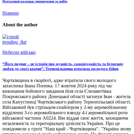
Портативні колонки: призначення та вибір
Новини
About the author
trending_flat
Небесне військо
“Його подвиг – це історія про мужність, самовідданість та безмежну
любов до своєї країни”: Тернопільщина втратила молодого бійця
Чортківщина в скорботі, адже втратила свого молодого
захисника Івана Попика. 17 жовтня 2024 року під час
виконання бойового завдання біля села Єлизаветівка
Покровського району Донецької області загинув Іван - житель
села Капустинці Чортківського району Тернопільської області.
Військовий був стрільцем-снайпером у 2-му аеромобільному
відділенні 3-го аеромобільного взводу 4-ї аеромобільної роти
військової частини А0224. Він віддав своє життя, захищаючи
незалежність та територіальну цілісність України. Про це
повідомили у групі "Наш край - Чортківщина". "Україна знову