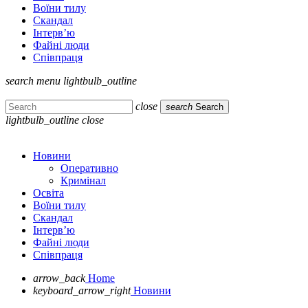
Воїни тилу
Скандал
Інтерв’ю
Файні люди
Співпраця
search
menu
lightbulb_outline
close
search
Search
lightbulb_outline
close
Новини
Оперативно
Кримінал
Освіта
Воїни тилу
Скандал
Інтерв’ю
Файні люди
Співпраця
arrow_back
Home
keyboard_arrow_right
Новини