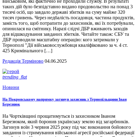
військовим, які фактично не проходили службу. В результаті
таких дій було безпідставно видано продовольство на понад 3
тисячі осіб, що завдало державі збитків на суму майже 320
тисяч гривень. Через недбалість посадовця, частина продуктів,
замість того, щоб потрапити до захисників, які їх потребували,
опинилася на смітнику. Наразі слідчі ДБР вживають заходів
для відшкодування завданих збитків. Читайте також: СБУ та
ДБР проводили масштабну операцію: кого затримали у
Тернополі "Дії військовослужбовця кваліфіковано за ч. 4 ст.
425 Кримінального […]
Редакція Терміново
04.06.2025
trending_flat
Новини
На Покровському напрямку загинув захисник з Тернопільщини Іван
Березнюк
На Чортківщині прощатимуться із захисником Іваном
Березюком, який боронив українську землю від загарбників.
Загинув воїн 3 червня 2025 року під час виконання бойового
завдання із стримування військової агресії російської федерації