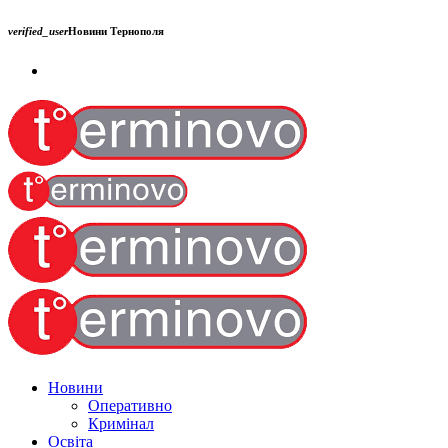
verified_user
Новини Тернополя
Новини
Оперативно
Кримінал
Освіта