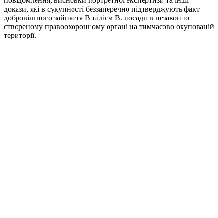
повідомлення, висновки портретної експертизи та інші
докази, які в сукупності беззаперечно підтверджують факт
добровільного зайняття Віталієм В. посади в незаконно
створеному правоохоронному органі на тимчасово окупованій
території.