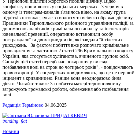
У Тернополі підлітки жорстоко побили дівчину. Відео
конфлікту поширюють у соціальних мережах. 3 червня в
одному із телеграм-каналів з'явилось відео, на якому група
підлітків штовхає, тягає за волосся та всіляко ображає дівчину.
Працівники Тернопільського районного управління поліції, за
допомогою аналітиків кримінального аналізу та інспекторів
ювенальної превенції, оперативно встановили особу
постраждалої та двох кривдників, які завдали їй тілесних
ушкоджень. "За фактом побиття вже розпочато кримінальне
провадження за частиною 2 статті 296 Кримінального кодексу
України, яка стосується хуліганства, вчиненого групою осіб.
Санкція цієї статті передбачає покарання у вигляді
позбавлення волі на строк до чотирьох років", - повідомляють
правоохоронці. У соцмережах повідомляють, що це не перший
інцидент з кривдницею. Раніше вона неодноразово била
дівчат. Читайте також: За побиття матері тернополянину
загрожують громадські роботи, обмеження або позбавлення
волі
Редакція Терміново
04.06.2025
trending_flat
Новини