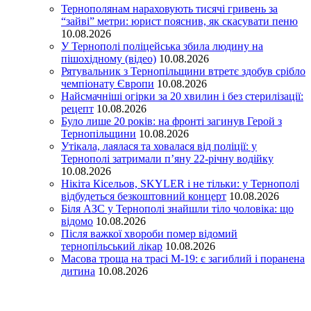
Тернополянам нараховують тисячі гривень за
“зайві” метри: юрист пояснив, як скасувати пеню
10.08.2026
У Тернополі поліцейська збила людину на
пішохідному (відео)
10.08.2026
Рятувальник з Тернопільщини втретє здобув срібло
чемпіонату Європи
10.08.2026
Найсмачніші огірки за 20 хвилин і без стерилізації:
рецепт
10.08.2026
Було лише 20 років: на фронті загинув Герой з
Тернопільщини
10.08.2026
Утікала, лаялася та ховалася від поліції: у
Тернополі затримали п’яну 22-річну водійку
10.08.2026
Нікіта Кісельов, SKYLER і не тільки: у Тернополі
відбудеться безкоштовний концерт
10.08.2026
Біля АЗС у Тернополі знайшли тіло чоловіка: що
відомо
10.08.2026
Після важкої хвороби помер відомий
тернопільський лікар
10.08.2026
Масова троща на трасі М-19: є загиблий і поранена
дитина
10.08.2026