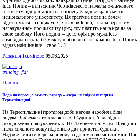
втратила одного зі своїх найкращих синів. На фронті загинув
Іван Попик – випускник Чортківського навчально-наукового
інституту підприємництва і бізнесу Західноукраїнського
національного університету. Ця трагічна новина болем
відгукнулася в серцях усіх, хто знав Івана, і стала черговим
нагадуванням про жахливу ціну, яку платить наша країна за
свою свободу. Його подвиг – це історія про мужність,
самовідданість та безмежну любов до своєї країни. Іван Попик
віддав найцінніше – своє […]
Редакція Терміново
05.06.2025
trending_flat
Новини
Вода на порозі, а замість городу – озеро: наслідки негоди на
Тернопільщині
На Тернопільщині протягом доби негода наробила біди
людям. Зокрема затопила житлові будинки, її наслідки
ліквідовували рятувальники. На Лановеччині у селі Влащинці
після сильного дощу підтопило два приватні будинки.
Надзвичайники відкачали воду за допомогою мотопомпи. Про