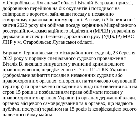
м.Старобільськ Луганської області Віталій В. зрадив присязі,
добровільно перейшов на бік окупантів і погодився на
співпрацю з ворогом, зайнявши посаду в незаконно
створеному правоохоронному органі. А саме, із 3 березня по 1
квітня 2022 року він обіймав посаду керівника Міжрайонного
реєстраційно-екзаменаційного відділення (МРЕВ) управління
державної інспекції безпеки дорожнього руху (УДІБДР) МВС
ЛНР у м. Старобільськ Луганської області.
Вироком Тернопільського міськрайонного суду від 23 березня
2023 року у порядку спеціального судового провадження
Віталія В. визнано винуватим у вчиненні кримінального
правопорушення, передбаченого ч. 7 ст. 111-1 КК України
(добровільне зайняття посади в незаконних судових або
правоохоронних органах, створених на тимчасово окупованій
території) та призначено покарання у виді позбавлення волі на
строк 15 років із позбавленням права обіймати посади у
правоохоронних органах України (в органах державної влади,
органах місцевого самоврядування та в органах, що надають
публічні послуги) терміном на 15 років із конфіскацією всього
належного йому майна.