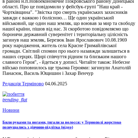
в районі н.п.Новоекономічне Покровського району Донецької
області. Про це повідомили у фейсбук-групі "Наш край -
Чортківщина". "Звістка про смерть українських захисників
завжди є важкою і болісною… Ще один український
військовий, ще один наш земляк, що воював за мир та свободу
нашої країни, пішов від нас. Зі скорботою повідомляємо що
боронячи державний суверенітет і територіальну цілісність
загинув наш земляк, Березюк Іван Ярославович 10.08.1969
року народження, житель села Красне Гримайлівської
громади. Світлий спомин про нього назавжди залишиться в
наших серцях. Щирі співчуття рідним та близьким нашого
славного Героя", - йдеться у дописі. Читайте також: Небесне
військо поповнилось ще трьома Героями: загинули Анатолій
Панасюк, Василь Ющишин і Захар Венчур
Редакція Терміново
04.06.2025
trending_flat
Новини
Били руками та ногами, тягали за волосся: у Тернополі жорстоко
познущались з дівчини-підлітка (відео)