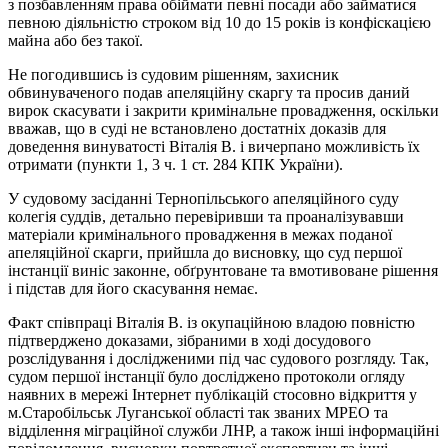
з позбавленням права обіймати певні посади або займатися
певною діяльністю строком від 10 до 15 років із конфіскацією
майна або без такої.
Не погодившись із судовим рішенням, захисник
обвинуваченого подав апеляційну скаргу та просив даний
вирок скасувати і закрити кримінальне провадження, оскільки
вважав, що в суді не встановлено достатніх доказів для
доведення винуватості Віталія В. і вичерпано можливість їх
отримати (пункти 1, 3 ч. 1 ст. 284 КПК України).
У судовому засіданні Тернопільського апеляційного суду
колегія суддів, детально перевіривши та проаналізувавши
матеріали кримінального провадження в межах поданої
апеляційної скарги, прийшла до висновку, що суд першої
інстанції виніс законне, обґрунтоване та вмотивоване рішення
і підстав для його скасування немає.
Факт співпраці Віталія В. із окупаційною владою повністю
підтверджено доказами, зібраними в ході досудового
розслідування і дослідженими під час судового розгляду. Так,
судом першої інстанції було досліджено протоколи огляду
наявних в мережі Інтернет публікацій стосовно відкриття у
м.Старобільськ Луганської області так званих МРЕО та
відділення міграційної служби ЛНР, а також інші інформаційні