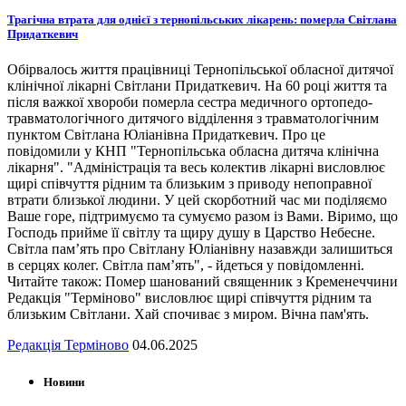
Трагічна втрата для однієї з тернопільських лікарень: померла Світлана
Придаткевич
Обірвалось життя працівниці Тернопільської обласної дитячої
клінічної лікарні Світлани Придаткевич. На 60 році життя та
після важкої хвороби померла сестра медичного ортопедо-
травматологічного дитячого відділення з травматологічним
пунктом Світлана Юліанівна Придаткевич. Про це
повідомили у КНП "Тернопільська обласна дитяча клінічна
лікарня". "Адміністрація та весь колектив лікарні висловлює
щирі співчуття рідним та близьким з приводу непоправної
втрати близької людини. У цей скорботний час ми поділяємо
Ваше горе, підтримуємо та сумуємо разом із Вами. Віримо, що
Господь прийме її світлу та щиру душу в Царство Небесне.
Світла пам’ять про Світлану Юліанівну назавжди залишиться
в серцях колег. Світла пам’ять", - йдеться у повідомленні.
Читайте також: Помер шанований священник з Кременеччини
Редакція "Терміново" висловлює щирі співчуття рідним та
близьким Світлани. Хай спочиває з миром. Вічна пам'ять.
Редакція Терміново
04.06.2025
Новини