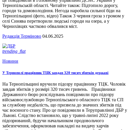
це повідомили в Головному управлінні ДСНС України у
Тернопільській області. Читайте також: Підтопило дорогу,
городи та домоволодіння. Негода наробила сильної біди на
Тернопільщині (фото, відео) Також 3 червня гроза з громом у
селі Синява перетворили людські городи на озера, а у
Чернихівцях частково обвалився міст.
Редакція Терміново
04.06.2025
trending_flat
Новини
У Тернополі працівник ТЦК завдав 320 тисяч збитків державі
На Тернопільщині вручили підозру працівнику ТЦК. Чоловік
завдав збитків у розмірі 320 тисяч гривень. Працівники
Державного бюро розслідувань повідомили про підозру
військовослужбовцю Тернопільського обласного ТЦК та СП
за службову недбалість, що призвела до значних збитків під
час воєнного стану. Про це повідомили в Теруправлінні ДБР у
Львові. Слідство встановило, що у травні-липні 2022 року
підозрюваний, будучи начальником продовольчого
забезпечення, оформлював накладні на видачу харчів