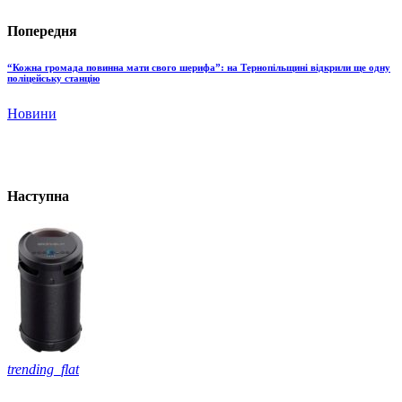
Попередня
“Кожна громада повинна мати свого шерифа”: на Тернопільщині відкрили ще одну
поліцейську станцію
Новини
Наступна
trending_flat