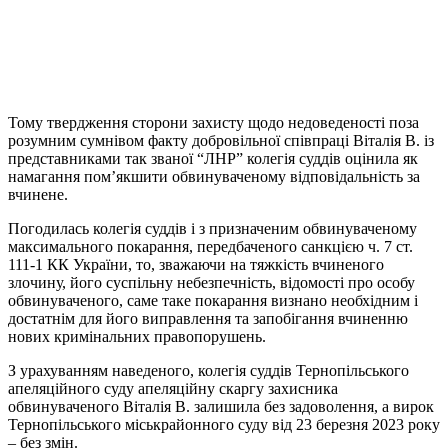
Тому твердження сторони захисту щодо недоведеності поза
розумним сумнівом факту добровільної співпраці Віталія В. із
представниками так званої “ЛНР” колегія суддів оцінила як
намагання пом’якшити обвинуваченому відповідальність за
вчинене.
Погодилась колегія суддів і з призначеним обвинуваченому
максимального покарання, передбаченого санкцією ч. 7 ст.
111-1 КК України, то, зважаючи на тяжкість вчиненого
злочину, його суспільну небезпечність, відомості про особу
обвинуваченого, саме таке покарання визнано необхідним і
достатнім для його виправлення та запобігання вчиненню
нових кримінальних правопорушень.
З урахуванням наведеного, колегія суддів Тернопільського
апеляційного суду апеляційну скаргу захисника
обвинуваченого Віталія В. залишила без задоволення, а вирок
Тернопільського міськрайонного суду від 23 березня 2023 року
– без змін.