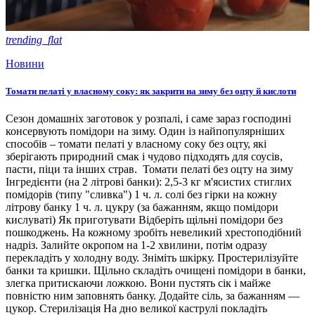
trending_flat
Новини
Томати пелаті у власному соку: як закрити на зиму без оцту й кислоти
Сезон домашніх заготовок у розпалі, і саме зараз господині
консервують помідори на зиму. Один із найпопулярніших
способів – томати пелаті у власному соку без оцту, які
зберігають природний смак і чудово підходять для соусів,
пасти, піци та інших страв. Томати пелаті без оцту на зиму
Інгредієнти (на 2 літрові банки): 2,5-3 кг м'ясистих стиглих
помідорів (типу "сливка") 1 ч. л. солі без гірки на кожну
літрову банку 1 ч. л. цукру (за бажанням, якщо помідори
кислуваті) Як приготувати Відберіть щільні помідори без
пошкоджень. На кожному зробіть невеликий хрестоподібний
надріз. Залийте окропом на 1-2 хвилини, потім одразу
перекладіть у холодну воду. Зніміть шкірку. Простерилізуйте
банки та кришки. Щільно складіть очищені помідори в банки,
злегка притискаючи ложкою. Вони пустять сік і майже
повністю ним заповнять банку. Додайте сіль, за бажанням —
цукор. Стерилізація На дно великої каструлі покладіть