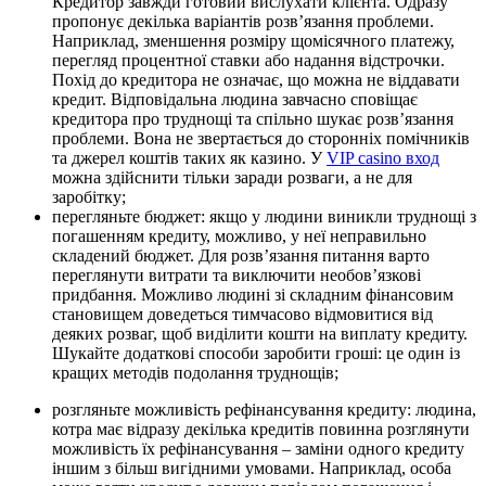
Кредитор завжди готовий вислухати клієнта. Одразу
пропонує декілька варіантів розв’язання проблеми.
Наприклад, зменшення розміру щомісячного платежу,
перегляд процентної ставки або надання відстрочки.
Похід до кредитора не означає, що можна не віддавати
кредит. Відповідальна людина завчасно сповіщає
кредитора про труднощі та спільно шукає розв’язання
проблеми. Вона не звертається до сторонніх помічників
та джерел коштів таких як казино. У
VIP casino вход
можна здійснити тільки заради розваги, а не для
заробітку;
перегляньте бюджет: якщо у людини виникли труднощі з
погашенням кредиту, можливо, у неї неправильно
складений бюджет. Для розв’язання питання варто
переглянути витрати та виключити необов’язкові
придбання. Можливо людині зі складним фінансовим
становищем доведеться тимчасово відмовитися від
деяких розваг, щоб виділити кошти на виплату кредиту.
Шукайте додаткові способи заробити гроші: це один із
кращих методів подолання труднощів;
розгляньте можливість рефінансування кредиту: людина,
котра має відразу декілька кредитів повинна розглянути
можливість їх рефінансування – заміни одного кредиту
іншим з більш вигідними умовами. Наприклад, особа