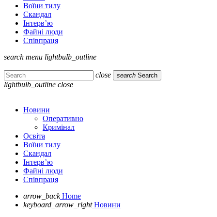
Воїни тилу
Скандал
Інтерв’ю
Файні люди
Співпраця
search
menu
lightbulb_outline
close
search
Search
lightbulb_outline
close
Новини
Оперативно
Кримінал
Освіта
Воїни тилу
Скандал
Інтерв’ю
Файні люди
Співпраця
arrow_back
Home
keyboard_arrow_right
Новини