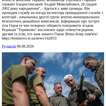
сержант Іскоростенський Андрій Миколайович, 26 грудня
2002 року народження", - йдеться у заяві громади. Він
проходив службу на посаді інспектора прикордонної служби 1
категорії - начальника другої групи зенітно-винищувальних
безпілотних авіаційних комплексів. Інформацію про зустріч
тіла Героя та чин похорону обіцяють повідомити згодом.
Редакція "Терміново" висловлює щирі співчуття рідним,
друзям та усім, хто знав нашого Героя. Вічна йому пам'ять!
https://terminovo.te.ua/news/142855/
Редакція
08.08.2026