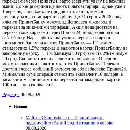
переказами через Приват24, варто звернути увагу на важливі
зміни. До кінця серпня ще діють пільгові тарифи, однак уже з
1 вересня, якщо банк не продовжить акцію, комісії
повернуться до стандартного рівня. До 31 серпня 2026 року
клієнти ПриватБанку можуть здійснювати міжнародні
перекази за зниженими тарифами. Акція поширюється на
перекази між картками через Приват24, повідомляється на
сайті банку. Наразі діють такі умови: переказ із картки
іноземного банку на картку ПриватБанку — 1% замість
стандартних 1,5%; переказ із валютної картки ПриватБанку на
закордонну картку — 1% (мінімум 50 грн) замість 2% (мінімум
50 грн). Скористатися пільговими тарифами до 31 серпня
можуть власники валютних карток ПриватБанку. Перекази
доступні через мобільний застосунок або вебверсію Приват24.
Мінімальна сума операції становить еквівалент 10 доларів, а
загальний місячний ліміт на перекази на закордонні картки —
100 тис. грн в еквіваленті.
Редакція
06.08.2026
Новини
Майже 3,5 промілле: на Тернопільщині
надзвичайно п’яний водій втрапив в аварію
08.08.2026