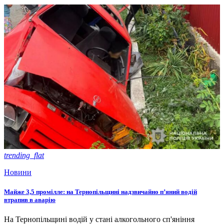
trending_flat
Новини
Майже 3,5 промілле: на Тернопільщині надзвичайно п’яний водій
втрапив в аварію
На Тернопільщині водій у стані алкогольного сп'яніння