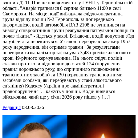
вчинив ДТП. Про це повідомляють у ГУНП у Тернопільській
області. "Аварія трапилася 8 серпня близько 11:00 в селі
Скоморохи. На місце події виїжджала слідчо-оперативна
група відділу поліції №2 Тернополя. за попередньою
інформацією, водій автомобіля ВАЗ 2108 не зупинився на
вимогу співробітників групи реагування патрульної поліції та
почав тікати," - йдеться у заяві. Втікаючи, водій допустив з'їзд
на узбіччя та перекинувся. У салоні перебував пасажир 1957
року народження, він отримав травми "За результатами
перевірки газоаналізатор зафіксував 3,48 проміле алкоголю в
крові 49-річного кермувальника. На нього слідчі поліції
склали протоколи відповідно до статей 124 (порушення
правил дорожнього руху, що спричинило пошкодження
транспортних засобів) та 130 (керування транспортними
засобами особами, які перебувають у стані алкогольного
сп'яніння) Кодексу України про адміністративні
правопорушення", - кажуть у поліції. Водій виявився
військовим, який ще у січні 2026 року пішов у […]
Редакція
08.08.2026