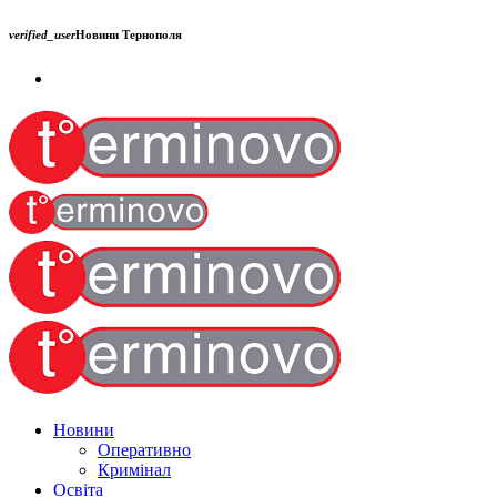
verified_user
Новини Тернополя
Новини
Оперативно
Кримінал
Освіта