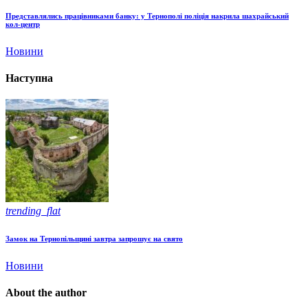
Представлялись працівниками банку: у Тернополі поліція накрила шахрайський
кол-центр
Новини
Наступна
trending_flat
Замок на Тернопільщині завтра запрошує на свято
Новини
About the author