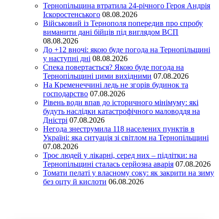
Тернопільщина втратила 24-річного Героя Андрія
Іскоростенського
08.08.2026
Військовий із Тернополя попередив про спробу
виманити дані бійців під виглядом ВСП
08.08.2026
До +12 вночі: якою буде погода на Тернопільщині
у наступні дні
08.08.2026
Спека повертається? Якою буде погода на
Тернопільщині цими вихідними
07.08.2026
На Кременеччині ледь не згорів будинок та
господарство
07.08.2026
Рівень води впав до історичного мінімуму: які
будуть наслідки катастрофічного маловоддя на
Дністрі
07.08.2026
Негода знеструмила 118 населених пунктів в
Україні: яка ситуація зі світлом на Тернопільщині
07.08.2026
Троє людей у лікарні, серед них – підлітки: на
Тернопільщині сталась серйозна аварія
07.08.2026
Томати пелаті у власному соку: як закрити на зиму
без оцту й кислоти
06.08.2026