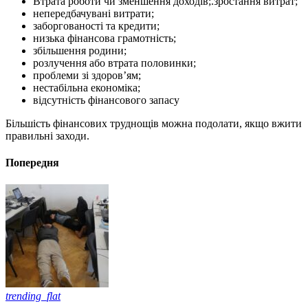
Втрата роботи чи зменшення доходів;.зростання витрат;
непередбачувані витрати;
заборгованості та кредити;
низька фінансова грамотність;
збільшення родини;
розлучення або втрата половинки;
проблеми зі здоров’ям;
нестабільна економіка;
відсутність фінансового запасу
Більшість фінансових труднощів можна подолати, якщо вжити
правильні заходи.
Попередня
trending_flat