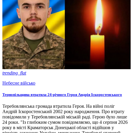
trending_flat
Небесне військо
Тернопільщина втратила 24-річного Героя Андрія Іскоростенського
Теребовлянська громада втратила Героя. На війні поліг
Андрій Іскоростенський 2002 року народження. Про втрату
повідомили у Теребовлянській міській раді. Герою було лише
24 роки. "Із глибоким сумом повідомляємо, що 4 серпня 2026
року в місті Краматорськ Донецької області відійшов у
вічність захисник України, мешканець Теребовлі старший