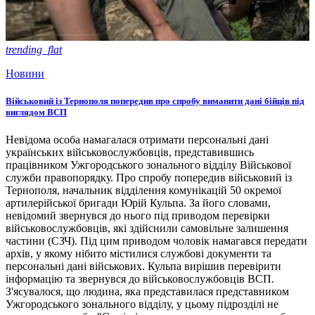
trending_flat
Новини
Військовий із Тернополя попередив про спробу виманити дані бійців під
виглядом ВСП
Невідома особа намагалася отримати персональні дані
українських військовослужбовців, представившись
працівником Ужгородського зонального відділу Військової
служби правопорядку. Про спробу попередив військовий із
Тернополя, начальник відділення комунікацій 50 окремої
артилерійської бригади Юрій Кульпа. За його словами,
невідомий звернувся до нього під приводом перевірки
військовослужбовців, які здійснили самовільне залишення
частини (СЗЧ). Під цим приводом чоловік намагався передати
архів, у якому нібито містилися службові документи та
персональні дані військових. Кульпа вирішив перевірити
інформацію та звернувся до військовослужбовців ВСП.
З'ясувалося, що людина, яка представилася представником
Ужгородського зонального відділу, у цьому підрозділі не