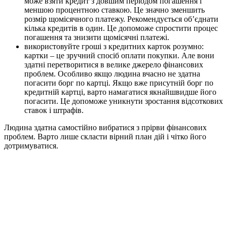
може взяти кредит з довшим періодом погашення і
меншою процентною ставкою. Це значно зменшить
розмір щомісячного платежу. Рекомендується об’єднати
кілька кредитів в один. Це допоможе спростити процес
погашення та знизити щомісячні платежі.
використовуйте гроші з кредитних карток розумно:
картки – це зручний спосіб оплати покупки. Але вони
здатні перетворитися в велике джерело фінансових
проблем. Особливо якщо людина вчасно не здатна
погасити борг по картці. Якщо вже присутній борг по
кредитній картці, варто намагатися якнайшвидше його
погасити. Це допоможе уникнути зростання відсоткових
ставок і штрафів.
Людина здатна самостійно вибратися з прірви фінансових
проблем. Варто лише скласти вірний план дій і чітко його
дотримуватися.