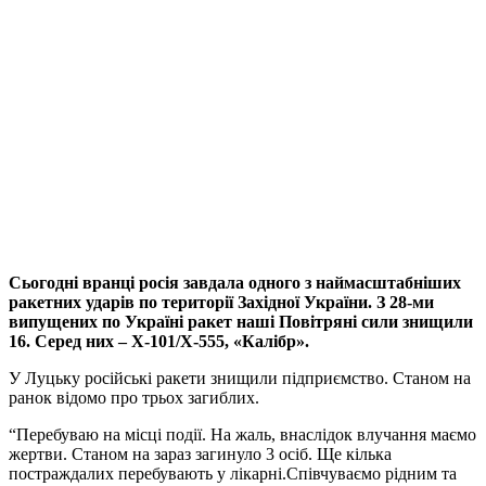
Сьогодні вранці росія завдала одного з наймасштабніших
ракетних ударів по території Західної України. З 28-ми
випущених по Україні ракет наші Повітряні сили знищили
16. Серед них – Х-101/Х-555, «Калібр».
У Луцьку російські ракети знищили підприємство. Станом на
ранок відомо про трьох загиблих.
“Перебуваю на місці події. На жаль, внаслідок влучання маємо
жертви. Станом на зараз загинуло 3 осіб. Ще кілька
постраждалих перебувають у лікарні.Співчуваємо рідним та