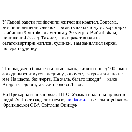
У Львові ракети понівечили житловий квартал. Зокрема,
знищили дитячий садочок – замість павільйону у дворі вирва
глибиною 9 метрів і діаметром у 20 метрів. Вибиті вікна,
понищений фасад. Також уламки ракет впали на
багатоквартирні житлові будинки. Там зайнялися верхні
поверхи будинку.
“Пошкоджено більше ста помешкань, вибито понад 500 вікон.
4 людини отримують медичну допомогу. Загрози життю не
має.На щастя, без жертв. На жаль, багато шкоди”, – каже
Андрій Садовий, міський голова Львова.
На Прикарпатті працювала ППО. Уламки впали на приватне
подвір’я. Постраждалих немає,
повідомила
начальниця Івано-
Франківської ОВА Світлана Онищук.