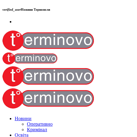
verified_user
Новини Тернополя
Новини
Оперативно
Кримінал
Освіта