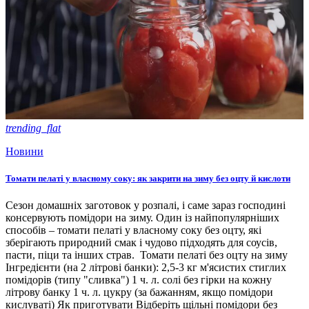
trending_flat
Новини
Томати пелаті у власному соку: як закрити на зиму без оцту й кислоти
Сезон домашніх заготовок у розпалі, і саме зараз господині
консервують помідори на зиму. Один із найпопулярніших
способів – томати пелаті у власному соку без оцту, які
зберігають природний смак і чудово підходять для соусів,
пасти, піци та інших страв. Томати пелаті без оцту на зиму
Інгредієнти (на 2 літрові банки): 2,5-3 кг м'ясистих стиглих
помідорів (типу "сливка") 1 ч. л. солі без гірки на кожну
літрову банку 1 ч. л. цукру (за бажанням, якщо помідори
кислуваті) Як приготувати Відберіть щільні помідори без