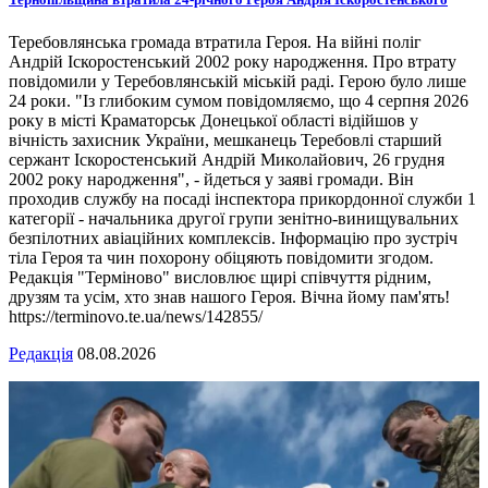
Теребовлянська громада втратила Героя. На війні поліг
Андрій Іскоростенський 2002 року народження. Про втрату
повідомили у Теребовлянській міській раді. Герою було лише
24 роки. "Із глибоким сумом повідомляємо, що 4 серпня 2026
року в місті Краматорськ Донецької області відійшов у
вічність захисник України, мешканець Теребовлі старший
сержант Іскоростенський Андрій Миколайович, 26 грудня
2002 року народження", - йдеться у заяві громади. Він
проходив службу на посаді інспектора прикордонної служби 1
категорії - начальника другої групи зенітно-винищувальних
безпілотних авіаційних комплексів. Інформацію про зустріч
тіла Героя та чин похорону обіцяють повідомити згодом.
Редакція "Терміново" висловлює щирі співчуття рідним,
друзям та усім, хто знав нашого Героя. Вічна йому пам'ять!
https://terminovo.te.ua/news/142855/
Редакція
08.08.2026