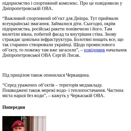
підприємство і спортивний комплекс. Про це повідомили у
Дніпропетровській ОВА.
“Важливий спортивний об’єкт для Дніпра. Тут приймали
всеукраїнські змагання. Займалися діти. Сьогодні, окрім
підприємства, російські ракети понівечили і його. Там
вилетіли вікна, побитий фасад та внутрішня стіна. Знову
страждає цивільна інфраструктура. Болотяні нищать все, що
так старанно створювали українці. Щодо промислового
об’єкту, то пожежу там вже загасили”, –
повідомив
начальник
Дніпропетровської ОВА Сергій Лисак.
Під прицілом також опинилася Черкащина.
“Серед уражених об’єктів – територія медзакладу.
Пошкоджені також мережі водо- і теплопостачання. Частина
міста наразі без води”, – кажуть у Черкаській ОВА.
Попередня