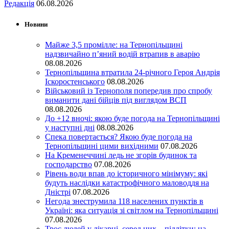
Редакція
06.08.2026
Новини
Майже 3,5 промілле: на Тернопільщині
надзвичайно п’яний водій втрапив в аварію
08.08.2026
Тернопільщина втратила 24-річного Героя Андрія
Іскоростенського
08.08.2026
Військовий із Тернополя попередив про спробу
виманити дані бійців під виглядом ВСП
08.08.2026
До +12 вночі: якою буде погода на Тернопільщині
у наступні дні
08.08.2026
Спека повертається? Якою буде погода на
Тернопільщині цими вихідними
07.08.2026
На Кременеччині ледь не згорів будинок та
господарство
07.08.2026
Рівень води впав до історичного мінімуму: які
будуть наслідки катастрофічного маловоддя на
Дністрі
07.08.2026
Негода знеструмила 118 населених пунктів в
Україні: яка ситуація зі світлом на Тернопільщині
07.08.2026
Троє людей у лікарні, серед них – підлітки: на