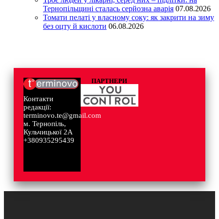
Тернопільщині сталась серйозна аварія
07.08.2026
Томати пелаті у власному соку: як закрити на зиму
без оцту й кислоти
06.08.2026
ПАРТНЕРИ
Контакти
редакції:
terminovo.te@gmail.com
м. Тернопіль,
Кульчицької 2А
+380935295439