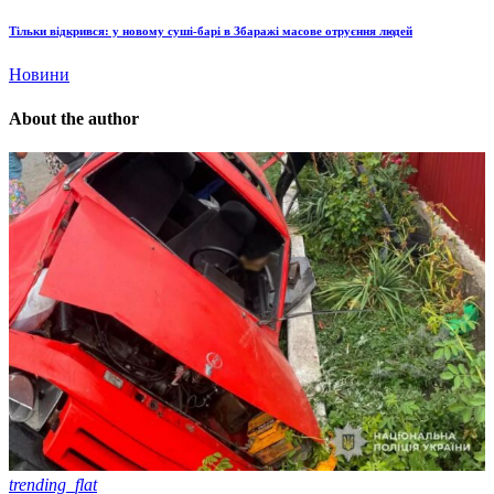
Тільки відкрився: у новому суші-барі в Збаражі масове отруєння людей
Новини
About the author
trending_flat