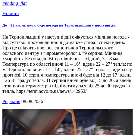
trending_flat
Новини
До +12 вночі: якою буде погода на Тернопільщині у наступні дні
На Тернопільщині у наступні дні очікується мінлива погода -
від суттєвої прохолоди вночі до майже стійкої спеки вдень.
Про це свідчить прогноз синоптиків Тернопільського
обласного центру з гідрометеорології. "9 серпня: Мінлива
хмарність. Без опадів. Вітер північно – східний, 3 – 8 м/с.
Температура по області вночі 11 – 16°, вдень 22 – 27° тепла; по
м. Тернополю вночі 12 – 14°, вдень 25 – 27° тепла", - йдеться у
прогнозі. 10 серпня температура вночі буде від 12 до 17, вдень
- 26-31 градус тепла. 11 серпня вночі буде від 15 до 20, а вдень
стовпчики термометрів підніматимуться від 25 до 30 градусів
тепла. https://terminovo.te.ua/news/142953/
Редакція
08.08.2026