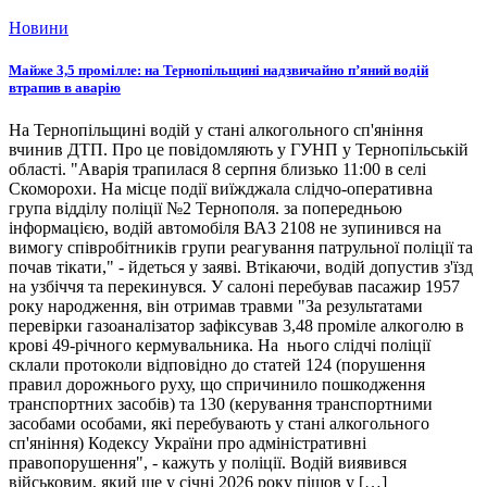
Новини
Майже 3,5 промілле: на Тернопільщині надзвичайно п’яний водій
втрапив в аварію
На Тернопільщині водій у стані алкогольного сп'яніння
вчинив ДТП. Про це повідомляють у ГУНП у Тернопільській
області. "Аварія трапилася 8 серпня близько 11:00 в селі
Скоморохи. На місце події виїжджала слідчо-оперативна
група відділу поліції №2 Тернополя. за попередньою
інформацією, водій автомобіля ВАЗ 2108 не зупинився на
вимогу співробітників групи реагування патрульної поліції та
почав тікати," - йдеться у заяві. Втікаючи, водій допустив з'їзд
на узбіччя та перекинувся. У салоні перебував пасажир 1957
року народження, він отримав травми "За результатами
перевірки газоаналізатор зафіксував 3,48 проміле алкоголю в
крові 49-річного кермувальника. На нього слідчі поліції
склали протоколи відповідно до статей 124 (порушення
правил дорожнього руху, що спричинило пошкодження
транспортних засобів) та 130 (керування транспортними
засобами особами, які перебувають у стані алкогольного
сп'яніння) Кодексу України про адміністративні
правопорушення", - кажуть у поліції. Водій виявився
військовим, який ще у січні 2026 року пішов у […]