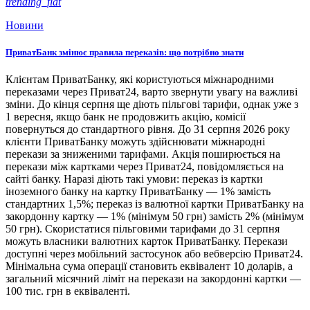
trending_flat
Новини
ПриватБанк змінює правила переказів: що потрібно знати
Клієнтам ПриватБанку, які користуються міжнародними
переказами через Приват24, варто звернути увагу на важливі
зміни. До кінця серпня ще діють пільгові тарифи, однак уже з
1 вересня, якщо банк не продовжить акцію, комісії
повернуться до стандартного рівня. До 31 серпня 2026 року
клієнти ПриватБанку можуть здійснювати міжнародні
перекази за зниженими тарифами. Акція поширюється на
перекази між картками через Приват24, повідомляється на
сайті банку. Наразі діють такі умови: переказ із картки
іноземного банку на картку ПриватБанку — 1% замість
стандартних 1,5%; переказ із валютної картки ПриватБанку на
закордонну картку — 1% (мінімум 50 грн) замість 2% (мінімум
50 грн). Скористатися пільговими тарифами до 31 серпня
можуть власники валютних карток ПриватБанку. Перекази
доступні через мобільний застосунок або вебверсію Приват24.
Мінімальна сума операції становить еквівалент 10 доларів, а
загальний місячний ліміт на перекази на закордонні картки —
100 тис. грн в еквіваленті.