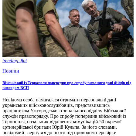
trending_flat
Новини
Військовий із Тернополя попередив про спробу виманити дані бійців під
виглядом ВСП
Невідома особа намагалася отримати персональні дані
українських військовослужбовців, представившись
працівником Ужгородського зонального відділу Військової
служби правопорядку. Про спробу попередив військовий із
Тернополя, начальник відділення комунікацій 50 окремої
артилерійської бригади Юрій Кульпа. За його словами,
невідомий звернувся до нього під приводом перевірки