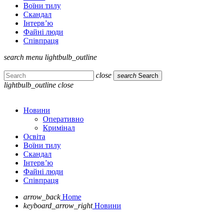
Воїни тилу
Скандал
Інтерв’ю
Файні люди
Співпраця
search
menu
lightbulb_outline
close
search
Search
lightbulb_outline
close
Новини
Оперативно
Кримінал
Освіта
Воїни тилу
Скандал
Інтерв’ю
Файні люди
Співпраця
arrow_back
Home
keyboard_arrow_right
Новини