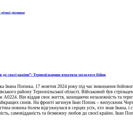
-річної дівчинки
ов до своєї країни”: Тернопільщина втратила молодого бійця
ка Івана Попика. 17 жовтня 2024 року під час виконання бойовог
івського району Тернопільської області. Військовий був стрільце
ни А0224. Він віддав своє життя, захищаючи незалежність та тери
 найкращих синів. На фронті загинув Іван Попик – випускник Чор
гічна новина болем відгукнулася в серцях усіх, хто знав Івана, 
ість, самовідданість та безмежну любов до своєї країни. Іван По