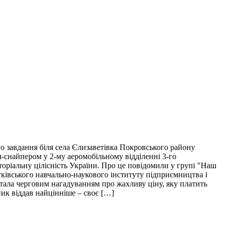
о завдання біля села Єлизаветівка Покровського району
м-снайпером у 2-му аеромобільному відділенні 3-го
торіальну цілісність України. Про це повідомили у групі "Наш
тківського навчально-наукового інституту підприємництва і
і стала черговим нагадуванням про жахливу ціну, яку платить
пик віддав найцінніше – своє […]