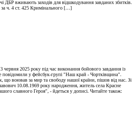
ідчі ДБР вживають заходів для відшкодування завданих збитків.
за ч. 4 ст. 425 Кримінального […]
 червня 2025 року під час виконання бойового завдання із
це повідомили у фейсбук-групі "Наш край - Чортківщина".
 що воював за мир та свободу нашої країни, пішов від нас. Зі
лавович 10.08.1969 року народження, житель села Красне
ого славного Героя", - йдеться у дописі. Читайте також: