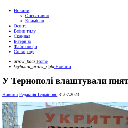
Новини
Оперативно
Кримінал
Освіта
Воїни тилу
Скандал
Інтерв’ю
Файні люди
Співпраця
arrow_back
Home
keyboard_arrow_right
Новини
У Тернополі влаштували пият
Новини
Редакція Терміново
31.07.2023