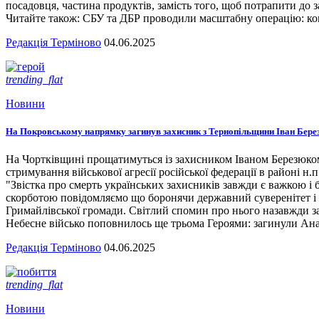
посадовця, частина продуктів, замість того, щоб потрапити до з
Читайте також: СБУ та ДБР проводили масштабну операцію: кого
Редакція Терміново
04.06.2025
trending_flat
Новини
На Покровському напрямку загинув захисник з Тернопільщини Іван Бере
На Чортківщині прощатимуться із захисником Іваном Березюком,
стримування військової агресії російської федерації в районі 
"Звістка про смерть українських захисників завжди є важкою і
скорботою повідомляємо що боронячи державний суверенітет і т
Гримайлівської громади. Світлий спомин про нього назавжди за
Небесне військо поповнилось ще трьома Героями: загинули А
Редакція Терміново
04.06.2025
trending_flat
Новини