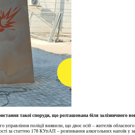
истання такої споруди, що розташована біля залізничного во
о управління поліції виявили, що двоє осіб – жителів обласного 
ості за статтею 178 КУпАП – розпивання алкогольних напоїв у з