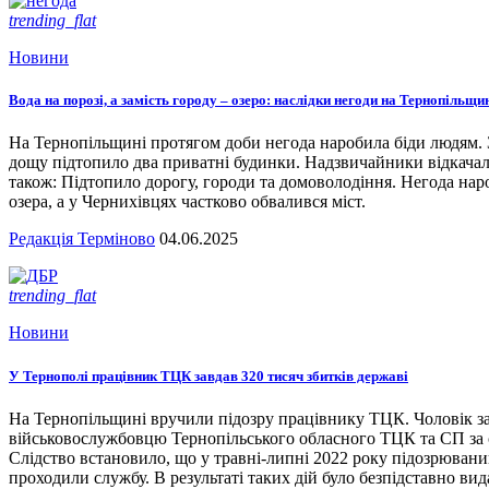
trending_flat
Новини
Вода на порозі, а замість городу – озеро: наслідки негоди на Тернопільщи
На Тернопільщині протягом доби негода наробила біди людям. З
дощу підтопило два приватні будинки. Надзвичайники відкача
також: Підтопило дорогу, городи та домоволодіння. Негода наро
озера, а у Чернихівцях частково обвалився міст.
Редакція Терміново
04.06.2025
trending_flat
Новини
У Тернополі працівник ТЦК завдав 320 тисяч збитків державі
На Тернопільщині вручили підозру працівнику ТЦК. Чоловік за
військовослужбовцю Тернопільського обласного ТЦК та СП за сл
Слідство встановило, що у травні-липні 2022 року підозрювани
проходили службу. В результаті таких дій було безпідставно вид