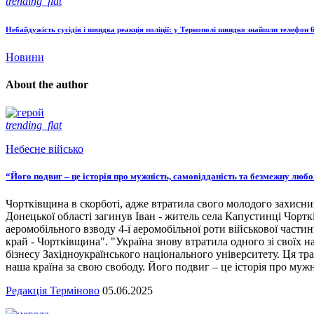
trending_flat
Небайдужість сусідів і швидка реакція поліції: у Тернополі швидко знайшли телефон 6
Новини
About the author
trending_flat
Небесне військо
“Його подвиг – це історія про мужність, самовідданість та безмежну люб
Чортківщина в скорботі, адже втратила свого молодого захисни
Донецької області загинув Іван - житель села Капустинці Чортк
аеромобільного взводу 4-ї аеромобільної роти військової части
край - Чортківщина". "Україна знову втратила одного зі своїх
бізнесу Західноукраїнського національного університету. Ця тра
наша країна за свою свободу. Його подвиг – це історія про мужн
Редакція Терміново
05.06.2025