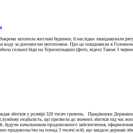
ні
окрема затопила житлові будинки, її наслідки ліквідовували ря
ли воду за допомогою мотопомпи. Про це повідомили в Головном
била сильної біди на Тернопільщині (фото, відео) Також 3 червн
вдав збитків у розмірі 320 тисяч гривень. Працівники Державн
ужбову недбалість, що призвела до значних збитків під час воє
й, будучи начальником продовольчого забезпечення, оформлював 
ано продовольство на понад 3 тисячі осіб, що завдало державі зб