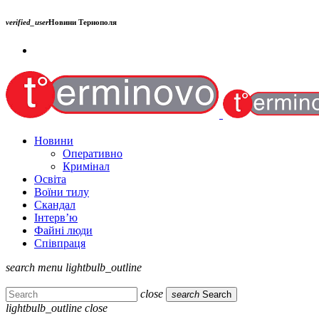
verified_user
Новини Тернополя
Новини
Оперативно
Кримінал
Освіта
Воїни тилу
Скандал
Інтерв’ю
Файні люди
Співпраця
search
menu
lightbulb_outline
close
search
Search
lightbulb_outline
close