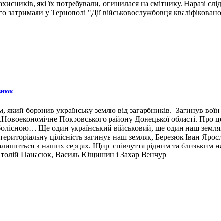
ахисників, які їх потребували, опинилася на смітнику. Наразі сл
 затримали у Тернополі "Дії військовослужбовця кваліфіковано 
знюк
 який боронив українську землю від загарбників. Загинув воїн 3
н.п.Новоекономічне Покровського району Донецької області. Про 
 болісною… Ще один український військовий, ще один наш земляк,
ериторіальну цілісність загинув наш земляк, Березюк Іван Ярос
лишиться в наших серцях. Щирі співчуття рідним та близьким наш
натолій Панасюк, Василь Ющишин і Захар Венчур