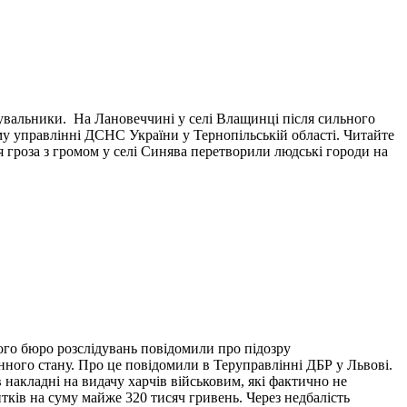
тувальники. На Лановеччині у селі Влащинці після сильного
у управлінні ДСНС України у Тернопільській області. Читайте
я гроза з громом у селі Синява перетворили людські городи на
ого бюро розслідувань повідомили про підозру
нного стану. Про це повідомили в Теруправлінні ДБР у Львові.
накладні на видачу харчів військовим, які фактично не
итків на суму майже 320 тисяч гривень. Через недбалість