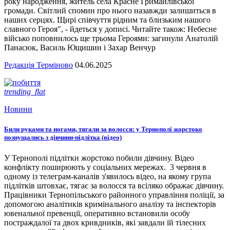
року народження, житель села Красне Гримайлівської
громади. Світлий спомин про нього назавжди залишиться в
наших серцях. Щирі співчуття рідним та близьким нашого
славного Героя", - йдеться у дописі. Читайте також: Небесне
військо поповнилось ще трьома Героями: загинули Анатолій
Панасюк, Василь Ющишин і Захар Венчур
Редакція Терміново
04.06.2025
trending_flat
Новини
Били руками та ногами, тягали за волосся: у Тернополі жорстоко
познущались з дівчини-підлітка (відео)
У Тернополі підлітки жорстоко побили дівчину. Відео
конфлікту поширюють у соціальних мережах. 3 червня в
одному із телеграм-каналів з'явилось відео, на якому група
підлітків штовхає, тягає за волосся та всіляко ображає дівчину.
Працівники Тернопільського районного управління поліції, за
допомогою аналітиків кримінального аналізу та інспекторів
ювенальної превенції, оперативно встановили особу
постраждалої та двох кривдників, які завдали їй тілесних