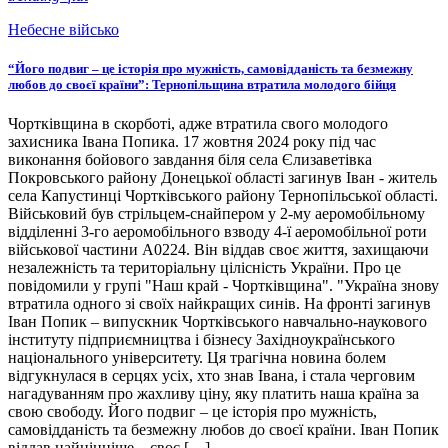
Небесне військо
“Його подвиг – це історія про мужність, самовідданість та безмежну
любов до своєї країни”: Тернопільщина втратила молодого бійця
Чортківщина в скорботі, адже втратила свого молодого
захисника Івана Попика. 17 жовтня 2024 року під час
виконання бойового завдання біля села Єлизаветівка
Покровського району Донецької області загинув Іван - житель
села Капустинці Чортківського району Тернопільської області.
Військовий був стрільцем-снайпером у 2-му аеромобільному
відділенні 3-го аеромобільного взводу 4-ї аеромобільної роти
військової частини А0224. Він віддав своє життя, захищаючи
незалежність та територіальну цілісність України. Про це
повідомили у групі "Наш край - Чортківщина". "Україна знову
втратила одного зі своїх найкращих синів. На фронті загинув
Іван Попик – випускник Чортківського навчально-наукового
інституту підприємництва і бізнесу Західноукраїнського
національного університету. Ця трагічна новина болем
відгукнулася в серцях усіх, хто знав Івана, і стала черговим
нагадуванням про жахливу ціну, яку платить наша країна за
свою свободу. Його подвиг – це історія про мужність,
самовідданість та безмежну любов до своєї країни. Іван Попик
віддав найцінніше – своє […]