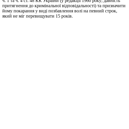
ч. 1 та ч. 4 ст. 48 КК України (у редакції 1960 року; давність
притягнення до кримінальної відповідальності) та призначити
йому покарання у виді позбавлення волі на певний строк,
який не міг перевищувати 15 років.