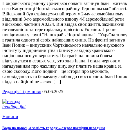
Покровського району Донецької області загинув Іван - житель
села Капустинці Чортківського району Тернопільської області.
Військовий був стрільцем-снайпером у 2-му аеромобільному
відділенні 3-го аеромобільного взводу 4-ї аеромобільної роти
військової частини А0224. Він віддав своє життя, захищаючи
незалежність та територіальну цілісність України. Про це
повідомили у групі "Наш край - Чортківщина". "Україна знову
втратила одного зі своїх найкращих синів. На фронті загинув
Іван Попик – випускник Чортківського навчально-наукового
інституту підприємництва і бізнесу Західноукраїнського
національного університету. Ця трагічна новина болем
відгукнулася в серцях усіх, хто знав Івана, і стала черговим
нагадуванням про жахливу ціну, яку платить наша країна за
свою свободу. Його подвиг – це історія про мужність,
самовідданість та безмежну любов до своєї країни. Іван Попик
віддав найцінніше – своє […]
Редакція Терміново
05.06.2025
trending_flat
Новини
Вода на порозі, а замість городу – озеро: наслідки негоди на