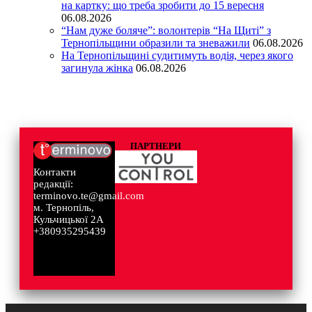
на картку: що треба зробити до 15 вересня
06.08.2026
“Нам дуже боляче”: волонтерів “На Щиті” з
Тернопільщини образили та зневажили
06.08.2026
На Тернопільщині судитимуть водія, через якого
загинула жінка
06.08.2026
ПАРТНЕРИ
Контакти
редакції:
terminovo.te@gmail.com
м. Тернопіль,
Кульчицької 2А
+380935295439