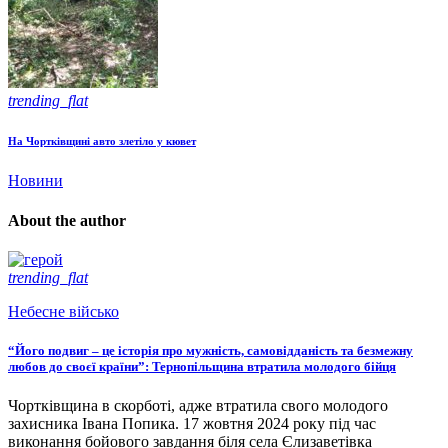
trending_flat
На Чортківщині авто злетіло у кювет
Новини
About the author
trending_flat
Небесне військо
“Його подвиг – це історія про мужність, самовідданість та безмежну
любов до своєї країни”: Тернопільщина втратила молодого бійця
Чортківщина в скорботі, адже втратила свого молодого
захисника Івана Попика. 17 жовтня 2024 року під час
виконання бойового завдання біля села Єлизаветівка