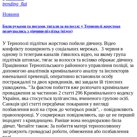
trending_flat
Новини
Били руками та ногами, тягали за волосся: у Тернополі жорстоко
познущались з дівчини-підлітка (відео)
У Тернополі підлітки жорстоко побили дівчину. Відео
конфлікту поширюють у соціальних мережах. 3 червня в
одному із телеграм-каналів з'явилось відео, на якому група
підлітків штовхає, тягає за волосся та всіляко ображає дівчину.
Працівники Тернопільського районного управління поліції, за
допомогою аналітиків кримінального аналізу та інспекторів
ювенальної превенції, оперативно встановили особу
постраждалої та двох кривдників, які завдали їй тілесних
ушкоджень. "За фактом побиття вже розпочато кримінальне
провадження за частиною 2 статті 296 Кримінального кодексу
України, яка стосується хуліганства, вчиненого групою осіб.
Санкція цієї статті передбачає покарання у вигляді
позбавлення волі на строк до чотирьох років", - повідомляють
правоохоронці. У соцмережах повідомляють, що це не перший
інцидент з кривдницею. Раніше вона неодноразово била
дівчат. Читайте також: За побиття матері тернополянину
загрожують громадські роботи, обмеження або позбавлення
волі