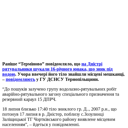
Раніше “Терміново” повідомляло, що
на Дністрі
рятувальники шукали 16-річного юнака, що зник під
водою
. Учора ввечері його тіло знайшли місцеві мешканці,
–
повідомляють
у ГУ ДСНСУ Тернопільщини.
“До пошуків залучено групу водолазно-рятувальних робіт
аварійно-рятувального загону спеціального призначення та
резервний караул 15 ДПРЧ.
18 липня близько 17:40 тіло зниклого гр. Д.., 2007 р.н., що
потонув 17 липня в р. Дністер, поблизу с.Зозулинці
Заліщицької ТГ Чортківського району виявлене місцевим
населенням”, – йдеться у повідомленні.