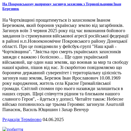
На Покровському напрямку загинув захисник з Тернопільщини Іван
Березнюк
На Чортківщині прощатимуться із захисником Іваном
Березюком, який боронив українську землю від загарбників.
Загинув воїн 3 червня 2025 року під час виконання бойового
завдання із стримування військової агресії російської федерації
в районі н.п.Новоекономічне Покровського району Донецької
області. Про це повідомили у фейсбук-групі "Наш край -
Чортківщина". "Звістка про смерть українських захисників
завжди є важкою і болісною… Ще один український
військовий, ще один наш земляк, що воював за мир та свободу
нашої країни, пішов від нас. Зі скорботою повідомляємо що
боронячи державний суверенітет і територіальну цілісність
загинув наш земляк, Березюк Іван Ярославович 10.08.1969
року народження, житель села Красне Гримайлівської
громади. Світлий спомин про нього назавжди залишиться в
наших серцях. Щирі співчуття рідним та близьким нашого
славного Героя", - йдеться у дописі. Читайте також: Небесне
військо поповнилось ще трьома Героями: загинули Анатолій
Панасюк, Василь Ющишин і Захар Венчур
Редакція Терміново
04.06.2025