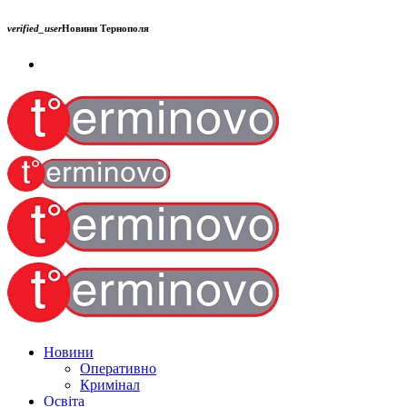
verified_user
Новини Тернополя
Новини
Оперативно
Кримінал
Освіта