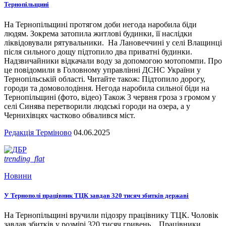
Тернопільщині
На Тернопільщині протягом доби негода наробила біди
людям. Зокрема затопила житлові будинки, її наслідки
ліквідовували рятувальники. На Лановеччині у селі Влащинці
після сильного дощу підтопило два приватні будинки.
Надзвичайники відкачали воду за допомогою мотопомпи. Про
це повідомили в Головному управлінні ДСНС України у
Тернопільській області. Читайте також: Підтопило дорогу,
городи та домоволодіння. Негода наробила сильної біди на
Тернопільщині (фото, відео) Також 3 червня гроза з громом у
селі Синява перетворили людські городи на озера, а у
Чернихівцях частково обвалився міст.
Редакція Терміново
04.06.2025
trending_flat
Новини
У Тернополі працівник ТЦК завдав 320 тисяч збитків державі
На Тернопільщині вручили підозру працівнику ТЦК. Чоловік
завдав збитків у розмірі 320 тисяч гривень. Працівники