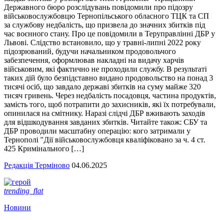
Державного бюро розслідувань повідомили про підозру
військовослужбовцю Тернопільського обласного ТЦК та СП
за службову недбалість, що призвела до значних збитків під
час воєнного стану. Про це повідомили в Теруправлінні ДБР у
Львові. Слідство встановило, що у травні-липні 2022 року
підозрюваний, будучи начальником продовольчого
забезпечення, оформлював накладні на видачу харчів
військовим, які фактично не проходили службу. В результаті
таких дій було безпідставно видано продовольство на понад 3
тисячі осіб, що завдало державі збитків на суму майже 320
тисяч гривень. Через недбалість посадовця, частина продуктів,
замість того, щоб потрапити до захисників, які їх потребували,
опинилася на смітнику. Наразі слідчі ДБР вживають заходів
для відшкодування завданих збитків. Читайте також: СБУ та
ДБР проводили масштабну операцію: кого затримали у
Тернополі "Дії військовослужбовця кваліфіковано за ч. 4 ст.
425 Кримінального […]
Редакція Терміново
04.06.2025
trending_flat
Новини