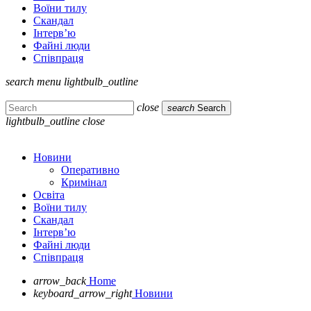
Воїни тилу
Скандал
Інтерв’ю
Файні люди
Співпраця
search
menu
lightbulb_outline
close
search
Search
lightbulb_outline
close
Новини
Оперативно
Кримінал
Освіта
Воїни тилу
Скандал
Інтерв’ю
Файні люди
Співпраця
arrow_back
Home
keyboard_arrow_right
Новини