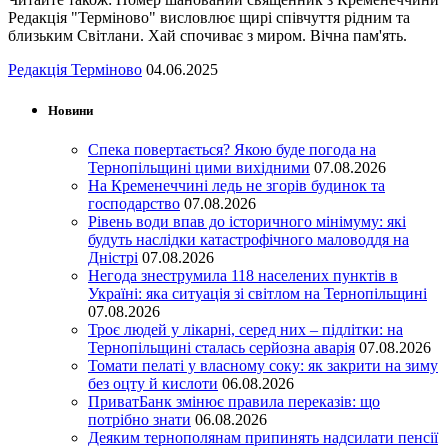
Редакція "Терміново" висловлює щирі співчуття рідним та
близьким Світлани. Хай спочиває з миром. Вічна пам'ять.
Редакція Терміново
04.06.2025
Новини
Спека повертається? Якою буде погода на
Тернопільщині цими вихідними
07.08.2026
На Кременеччині ледь не згорів будинок та
господарство
07.08.2026
Рівень води впав до історичного мінімуму: які
будуть наслідки катастрофічного маловоддя на
Дністрі
07.08.2026
Негода знеструмила 118 населених пунктів в
Україні: яка ситуація зі світлом на Тернопільщині
07.08.2026
Троє людей у лікарні, серед них – підлітки: на
Тернопільщині сталась серйозна аварія
07.08.2026
Томати пелаті у власному соку: як закрити на зиму
без оцту й кислоти
06.08.2026
ПриватБанк змінює правила переказів: що
потрібно знати
06.08.2026
Деяким тернополянам припинять надсилати пенсії