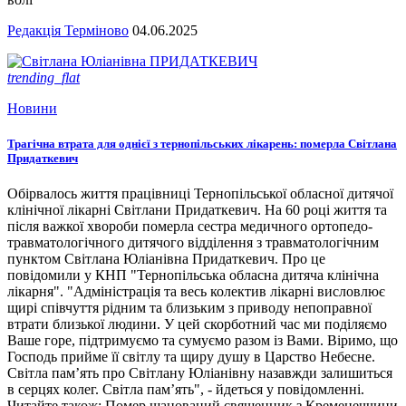
Редакція Терміново
04.06.2025
trending_flat
Новини
Трагічна втрата для однієї з тернопільських лікарень: померла Світлана
Придаткевич
Обірвалось життя працівниці Тернопільської обласної дитячої
клінічної лікарні Світлани Придаткевич. На 60 році життя та
після важкої хвороби померла сестра медичного ортопедо-
травматологічного дитячого відділення з травматологічним
пунктом Світлана Юліанівна Придаткевич. Про це
повідомили у КНП "Тернопільська обласна дитяча клінічна
лікарня". "Адміністрація та весь колектив лікарні висловлює
щирі співчуття рідним та близьким з приводу непоправної
втрати близької людини. У цей скорботний час ми поділяємо
Ваше горе, підтримуємо та сумуємо разом із Вами. Віримо, що
Господь прийме її світлу та щиру душу в Царство Небесне.
Світла пам’ять про Світлану Юліанівну назавжди залишиться
в серцях колег. Світла пам’ять", - йдеться у повідомленні.
Читайте також: Помер шанований священник з Кременеччини