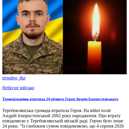
trending_flat
Небесне військо
Тернопільщина втратила 24-річного Героя Андрія Іскоростенського
Теребовлянська громада втратила Героя. На війні поліг
Андрій Іскоростенський 2002 року народження. Про втрату
повідомили у Теребовлянській міській раді. Герою було лише
24 роки. "Із глибоким сумом повідомляємо, що 4 серпня 2026