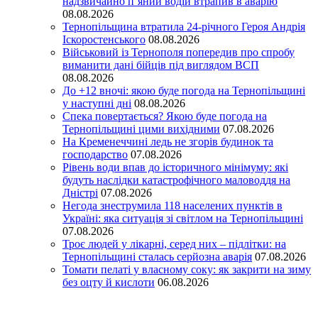
надзвичайно п’яний водій втрапив в аварію
08.08.2026
Тернопільщина втратила 24-річного Героя Андрія
Іскоростенського
08.08.2026
Військовий із Тернополя попередив про спробу
виманити дані бійців під виглядом ВСП
08.08.2026
До +12 вночі: якою буде погода на Тернопільщині
у наступні дні
08.08.2026
Спека повертається? Якою буде погода на
Тернопільщині цими вихідними
07.08.2026
На Кременеччині ледь не згорів будинок та
господарство
07.08.2026
Рівень води впав до історичного мінімуму: які
будуть наслідки катастрофічного маловоддя на
Дністрі
07.08.2026
Негода знеструмила 118 населених пунктів в
Україні: яка ситуація зі світлом на Тернопільщині
07.08.2026
Троє людей у лікарні, серед них – підлітки: на
Тернопільщині сталась серйозна аварія
07.08.2026
Томати пелаті у власному соку: як закрити на зиму
без оцту й кислоти
06.08.2026