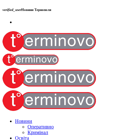
verified_user
Новини Тернополя
Новини
Оперативно
Кримінал
Освіта