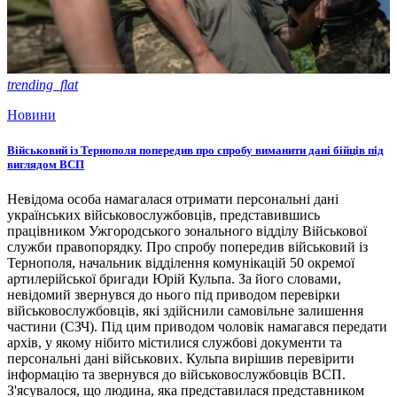
trending_flat
Новини
Військовий із Тернополя попередив про спробу виманити дані бійців під
виглядом ВСП
Невідома особа намагалася отримати персональні дані
українських військовослужбовців, представившись
працівником Ужгородського зонального відділу Військової
служби правопорядку. Про спробу попередив військовий із
Тернополя, начальник відділення комунікацій 50 окремої
артилерійської бригади Юрій Кульпа. За його словами,
невідомий звернувся до нього під приводом перевірки
військовослужбовців, які здійснили самовільне залишення
частини (СЗЧ). Під цим приводом чоловік намагався передати
архів, у якому нібито містилися службові документи та
персональні дані військових. Кульпа вирішив перевірити
інформацію та звернувся до військовослужбовців ВСП.
З'ясувалося, що людина, яка представилася представником