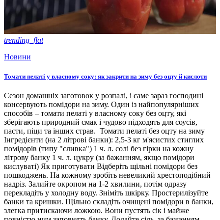
trending_flat
Новини
Томати пелаті у власному соку: як закрити на зиму без оцту й кислоти
Сезон домашніх заготовок у розпалі, і саме зараз господині
консервують помідори на зиму. Один із найпопулярніших
способів – томати пелаті у власному соку без оцту, які
зберігають природний смак і чудово підходять для соусів,
пасти, піци та інших страв. Томати пелаті без оцту на зиму
Інгредієнти (на 2 літрові банки): 2,5-3 кг м'ясистих стиглих
помідорів (типу "сливка") 1 ч. л. солі без гірки на кожну
літрову банку 1 ч. л. цукру (за бажанням, якщо помідори
кислуваті) Як приготувати Відберіть щільні помідори без
пошкоджень. На кожному зробіть невеликий хрестоподібний
надріз. Залийте окропом на 1-2 хвилини, потім одразу
перекладіть у холодну воду. Зніміть шкірку. Простерилізуйте
банки та кришки. Щільно складіть очищені помідори в банки,
злегка притискаючи ложкою. Вони пустять сік і майже
повністю ним заповнять банку. Додайте сіль, за бажанням —