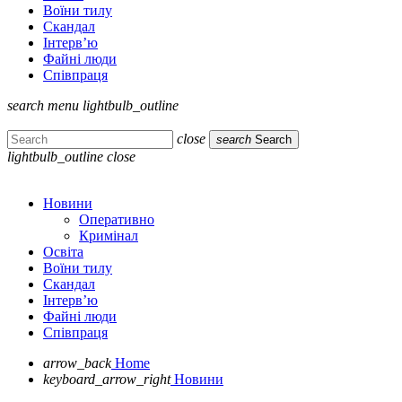
Воїни тилу
Скандал
Інтерв’ю
Файні люди
Співпраця
search
menu
lightbulb_outline
close
search
Search
lightbulb_outline
close
Новини
Оперативно
Кримінал
Освіта
Воїни тилу
Скандал
Інтерв’ю
Файні люди
Співпраця
arrow_back
Home
keyboard_arrow_right
Новини