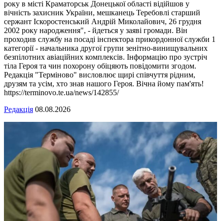
року в місті Краматорськ Донецької області відійшов у
вічність захисник України, мешканець Теребовлі старший
сержант Іскоростенський Андрій Миколайович, 26 грудня
2002 року народження", - йдеться у заяві громади. Він
проходив службу на посаді інспектора прикордонної служби 1
категорії - начальника другої групи зенітно-винищувальних
безпілотних авіаційних комплексів. Інформацію про зустріч
тіла Героя та чин похорону обіцяють повідомити згодом.
Редакція "Терміново" висловлює щирі співчуття рідним,
друзям та усім, хто знав нашого Героя. Вічна йому пам'ять!
https://terminovo.te.ua/news/142855/
Редакція
08.08.2026