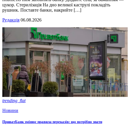
цукор. Стерилізація На дно великої каструлі покладіть
рушник. Поставте банки, накрийте […]
Редакція
06.08.2026
trending_flat
Новини
ПриватБанк змінює правила переказів: що потрібно знати