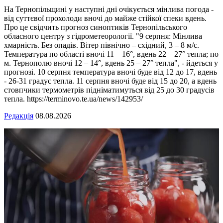
На Тернопільщині у наступні дні очікується мінлива погода -
від суттєвої прохолоди вночі до майже стійкої спеки вдень.
Про це свідчить прогноз синоптиків Тернопільського
обласного центру з гідрометеорології. "9 серпня: Мінлива
хмарність. Без опадів. Вітер північно – східний, 3 – 8 м/с.
Температура по області вночі 11 – 16°, вдень 22 – 27° тепла; по
м. Тернополю вночі 12 – 14°, вдень 25 – 27° тепла", - йдеться у
прогнозі. 10 серпня температура вночі буде від 12 до 17, вдень
- 26-31 градус тепла. 11 серпня вночі буде від 15 до 20, а вдень
стовпчики термометрів підніматимуться від 25 до 30 градусів
тепла. https://terminovo.te.ua/news/142953/
Редакція
08.08.2026