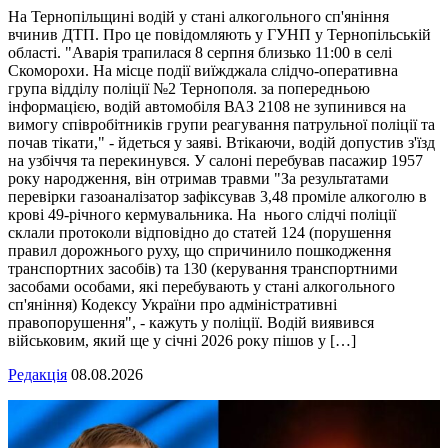
На Тернопільщині водій у стані алкогольного сп'яніння
вчинив ДТП. Про це повідомляють у ГУНП у Тернопільській
області. "Аварія трапилася 8 серпня близько 11:00 в селі
Скоморохи. На місце події виїжджала слідчо-оперативна
група відділу поліції №2 Тернополя. за попередньою
інформацією, водій автомобіля ВАЗ 2108 не зупинився на
вимогу співробітників групи реагування патрульної поліції та
почав тікати," - йдеться у заяві. Втікаючи, водій допустив з'їзд
на узбіччя та перекинувся. У салоні перебував пасажир 1957
року народження, він отримав травми "За результатами
перевірки газоаналізатор зафіксував 3,48 проміле алкоголю в
крові 49-річного кермувальника. На нього слідчі поліції
склали протоколи відповідно до статей 124 (порушення
правил дорожнього руху, що спричинило пошкодження
транспортних засобів) та 130 (керування транспортними
засобами особами, які перебувають у стані алкогольного
сп'яніння) Кодексу України про адміністративні
правопорушення", - кажуть у поліції. Водій виявився
військовим, який ще у січні 2026 року пішов у […]
Редакція
08.08.2026