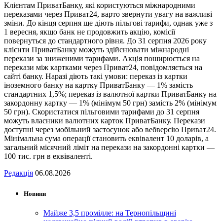
Клієнтам ПриватБанку, які користуються міжнародними
переказами через Приват24, варто звернути увагу на важливі
зміни. До кінця серпня ще діють пільгові тарифи, однак уже з
1 вересня, якщо банк не продовжить акцію, комісії
повернуться до стандартного рівня. До 31 серпня 2026 року
клієнти ПриватБанку можуть здійснювати міжнародні
перекази за зниженими тарифами. Акція поширюється на
перекази між картками через Приват24, повідомляється на
сайті банку. Наразі діють такі умови: переказ із картки
іноземного банку на картку ПриватБанку — 1% замість
стандартних 1,5%; переказ із валютної картки ПриватБанку на
закордонну картку — 1% (мінімум 50 грн) замість 2% (мінімум
50 грн). Скористатися пільговими тарифами до 31 серпня
можуть власники валютних карток ПриватБанку. Перекази
доступні через мобільний застосунок або вебверсію Приват24.
Мінімальна сума операції становить еквівалент 10 доларів, а
загальний місячний ліміт на перекази на закордонні картки —
100 тис. грн в еквіваленті.
Редакція
06.08.2026
Новини
Майже 3,5 промілле: на Тернопільщині