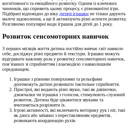
когнітивного та емоційного розвитку. Одним із ключових
чинників, що сприяють цьому процесу, є різноманітні ігри.
Підібрані відповідно до віку
дитячі іграшки
не тільки дарують
малечі задоволення, а ще й активізують різні аспекти розвитку.
Розглянемо популярні види іграшок для дітей до 1 року.
Розвиток сенсомоторних навичок
З перших місяців життя дитина постійно вивчає світ навколо
себе, досліджує різні предмети й текстури. Іграшки можуть
відігравати важливу роль у розвитку сенсомоторних навичок,
пов’язаних зі сприйняттям і взаємодією з навколишнім
середовищем.
Іграшки з різними поверхнями та рельєфами
допоможуть дитині розвивати тактильне сприйняття.
Пристрої, які видають різні звуки, такі як дзвіночки,
дзижчалки чи іграшки з голосом, стимулюють слуховий
розвиток. Дитина буде цікавитися звуками та
вчитиметься розрізняти їх.
Ігрові активності, які включають моторику рук і ніг, такі
як дзиґа або забавки з переставлянням предметів,
розвивають координацію рухів.