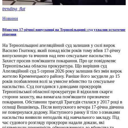
trending_flat
Новини
Вбивство 17-річної випускниці на Тернопільщині: суд ухвалив остаточне
рішення
На Тернопільщині апеляційний суд залишив у силі вирок
Василю Гнатюку, який понад вісім років тому вбив 17-річну
випускницю та вчинив над нею сексуальне насильство.
Захист просив пом'якшити покарання. Про це повідомляє
Тернопільська обласна прокуратура. Що вирішив суд
Апеляційний суд 5 серпня 2026 року залишив без змін вирок
жителю Кременецького району. Раніше його засудили до 15
років позбавлення волі за умисне вбивство та сексуальне
насильство. Суд погодився з доводами прокурорів
Тернопільської обласної прокуратури й відхилив скарги
сторони захисту, яка вимагала пом'якшити призначене
покарання. Обставини трагедії Трагедія сталася у 2017 році в
селищі Вишнівець. Після випускного вечора 17-річна дівчина
не повернулася додому. Наступного ранку її тіло з ознаками
насильства виявили неподалік від навчального закладу. Під
час судового розгляду прокурори надали докази, які
підтвердили причетність обвинуваченого до вбивства та