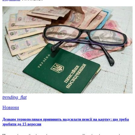
trending_flat
Новини
Деяким тернополянам припинять надсилати пенсії на картку: що треба
зробити до 15 вересня