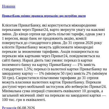
Новини
ПриватБанк змінює правила переказів: що потрібно знати
Клієнтам ПриватБанку, які користуються міжнародними
переказами через Приват24, варто звернути увагу на важливі
зміни. До кінця серпня ще діють пільгові тарифи, однак уже з
1 вересня, якщо банк не продовжить акцію, комісії
повернуться до стандартного рівня. До 31 серпня 2026 року
клієнти ПриватБанку можуть здійснювати міжнародні
перекази за зниженими тарифами. Акція поширюється на
перекази між картками через Приват24, повідомляється на
сайті банку. Наразі діють такі умови: переказ із картки
іноземного банку на картку ПриватБанку — 1% замість
стандартних 1,5%; переказ із валютної картки ПриватБанку на
закордонну картку — 1% (мінімум 50 грн) замість 2% (мінімум
50 грн). Скористатися пільговими тарифами до 31 серпня
можуть власники валютних карток ПриватБанку. Перекази
доступні через мобільний застосунок або вебверсію Приват24.
Мінімальна сума операції становить еквівалент 10 доларів, а
загальний місячний ліміт на перекази на закордонні картки —
100 тис. грн в еквіваленті.
Редакція
06.08.2026