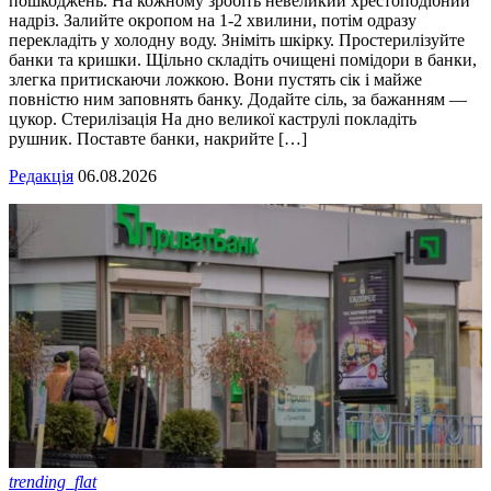
пошкоджень. На кожному зробіть невеликий хрестоподібний
надріз. Залийте окропом на 1-2 хвилини, потім одразу
перекладіть у холодну воду. Зніміть шкірку. Простерилізуйте
банки та кришки. Щільно складіть очищені помідори в банки,
злегка притискаючи ложкою. Вони пустять сік і майже
повністю ним заповнять банку. Додайте сіль, за бажанням —
цукор. Стерилізація На дно великої каструлі покладіть
рушник. Поставте банки, накрийте […]
Редакція
06.08.2026
trending_flat