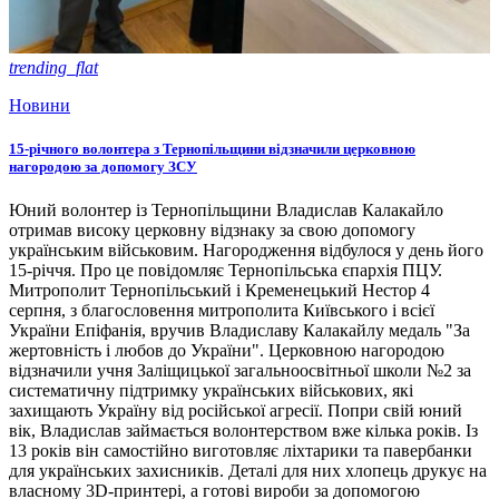
trending_flat
Новини
15-річного волонтера з Тернопільщини відзначили церковною
нагородою за допомогу ЗСУ
Юний волонтер із Тернопільщини Владислав Калакайло
отримав високу церковну відзнаку за свою допомогу
українським військовим. Нагородження відбулося у день його
15-річчя. Про це повідомляє Тернопільська єпархія ПЦУ.
Митрополит Тернопільський і Кременецький Нестор 4
серпня, з благословення митрополита Київського і всієї
України Епіфанія, вручив Владиславу Калакайлу медаль "За
жертовність і любов до України". Церковною нагородою
відзначили учня Заліщицької загальноосвітньої школи №2 за
систематичну підтримку українських військових, які
захищають Україну від російської агресії. Попри свій юний
вік, Владислав займається волонтерством вже кілька років. Із
13 років він самостійно виготовляє ліхтарики та павербанки
для українських захисників. Деталі для них хлопець друкує на
власному 3D-принтері, а готові вироби за допомогою