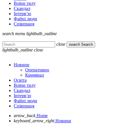
Воїни тилу
Скандал
Інтерв’ю
Файні люди
Співпраця
search
menu
lightbulb_outline
close
search
Search
lightbulb_outline
close
Новини
Оперативно
Кримінал
Освіта
Воїни тилу
Скандал
Інтерв’ю
Файні люди
Співпраця
arrow_back
Home
keyboard_arrow_right
Новини