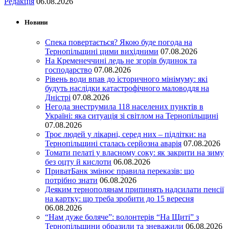
Редакція
06.08.2026
Новини
Спека повертається? Якою буде погода на
Тернопільщині цими вихідними
07.08.2026
На Кременеччині ледь не згорів будинок та
господарство
07.08.2026
Рівень води впав до історичного мінімуму: які
будуть наслідки катастрофічного маловоддя на
Дністрі
07.08.2026
Негода знеструмила 118 населених пунктів в
Україні: яка ситуація зі світлом на Тернопільщині
07.08.2026
Троє людей у лікарні, серед них – підлітки: на
Тернопільщині сталась серйозна аварія
07.08.2026
Томати пелаті у власному соку: як закрити на зиму
без оцту й кислоти
06.08.2026
ПриватБанк змінює правила переказів: що
потрібно знати
06.08.2026
Деяким тернополянам припинять надсилати пенсії
на картку: що треба зробити до 15 вересня
06.08.2026
“Нам дуже боляче”: волонтерів “На Щиті” з
Тернопільщини образили та зневажили
06.08.2026