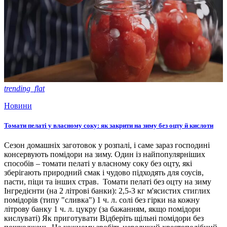
trending_flat
Новини
Томати пелаті у власному соку: як закрити на зиму без оцту й кислоти
Сезон домашніх заготовок у розпалі, і саме зараз господині
консервують помідори на зиму. Один із найпопулярніших
способів – томати пелаті у власному соку без оцту, які
зберігають природний смак і чудово підходять для соусів,
пасти, піци та інших страв. Томати пелаті без оцту на зиму
Інгредієнти (на 2 літрові банки): 2,5-3 кг м'ясистих стиглих
помідорів (типу "сливка") 1 ч. л. солі без гірки на кожну
літрову банку 1 ч. л. цукру (за бажанням, якщо помідори
кислуваті) Як приготувати Відберіть щільні помідори без