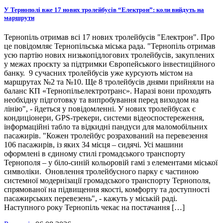
У Тернополі вже 17 нових тролейбусів “Електрон”: коли вийдуть на
маршрути
Тернопіль отримав всі 17 нових тролейбусів "Електрон". Про
це повідомляє Тернопільська міська рада. "Тернопіль отримав
усю партію нових низькопідлогових тролейбусів, закуплених
у межах проєкту за підтримки Європейського інвестиційного
банку. 9 сучасних тролейбусів уже курсують містом на
маршрутах №2 та №10. Ще 8 тролейбусів днями прийняли на
баланс КП «Тернопільелектротранс». Наразі вони проходять
необхідну підготовку та випробування перед виходом на
лінію", - йдеться у повідомленні. У нових тролейбусах є
кондиціонери, GPS-трекери, системи відеоспостереження,
інформаційні табло та відкидні пандуси для маломобільних
пасажирів. "Кожен тролейбус розрахований на перевезення
106 пасажирів, із яких 34 місця – сидячі. Усі машини
оформлені в єдиному стилі громадського транспорту
Тернополя – у біло-синій кольоровій гамі з елементами міської
символіки. Оновлення тролейбусного парку є частиною
системної модернізації громадського транспорту Тернополя,
спрямованої на підвищення якості, комфорту та доступності
пасажирських перевезень", - кажуть у міській раді.
Наступного року Тернопіль чекає на постачання […]