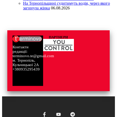
На Тернопільщині судитимуть водія, через якого
загинула жінка
06.08.2026
ПАРТНЕРИ
Контакти
редакції:
terminovo.te@gmail.com
м. Тернопіль,
Кульчицької 2А
+380935295439