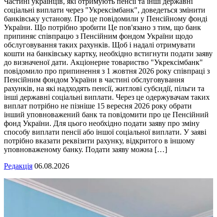
Частині українців, які отримують пенсії та інші державні
соціальні виплати через "Укрексімбанк", доведеться змінити
банківську установу. Про це повідомили у Пенсійному фонді
України. Що потрібно зробити Це пов'язано з тим, що банк
припиняє співпрацю з Пенсійним фондом України щодо
обслуговування таких рахунків. Щоб і надалі отримувати
кошти на банківську картку, необхідно встигнути подати заяву
до визначеної дати. Акціонерне товариство "Укрексімбанк"
повідомило про припинення з 1 жовтня 2026 року співпраці з
Пенсійним фондом України в частині обслуговування
рахунків, на які надходять пенсії, житлові субсидії, пільги та
інші державні соціальні виплати. Через це одержувачам таких
виплат потрібно не пізніше 15 вересня 2026 року обрати
інший уповноважений банк та повідомити про це Пенсійний
фонд України. Для цього необхідно подати заяву про зміну
способу виплати пенсії або іншої соціальної виплати. У заяві
потрібно вказати реквізити рахунку, відкритого в іншому
уповноваженому банку. Подати заяву можна […]
Редакція
06.08.2026