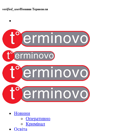
verified_user
Новини Тернополя
Новини
Оперативно
Кримінал
Освіта