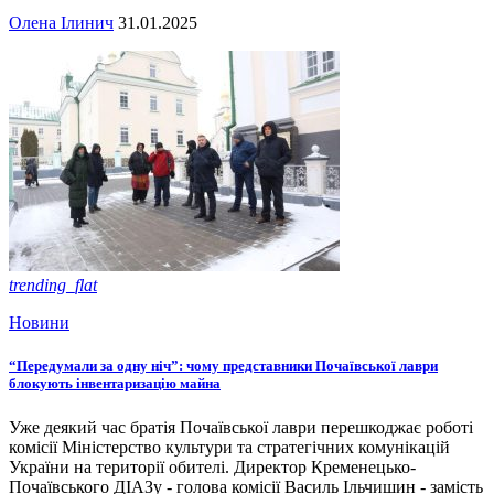
Олена Ілинич
31.01.2025
trending_flat
Новини
“Передумали за одну ніч”: чому представники Почаївської лаври
блокують інвентаризацію майна
Уже деякий час братія Почаївської лаври перешкоджає роботі
комісії Міністерство культури та стратегічних комунікацій
України на території обителі. Директор Кременецько-
Почаївського ДІАЗу - голова комісії Василь Ільчишин - замість