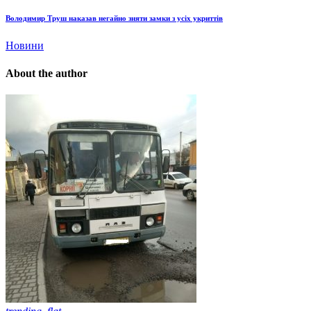
Володимир Труш наказав негайно зняти замки з усіх укриттів
Новини
About the author