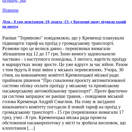
trending_flat
Новини
Діти – 8 грн, пенсіонери -10, решта -15: у Кременці знову підняли тариф
на проїзд
Раніше "Терміново" повідомляло, що у Кременці планували
підвищити тариф на проїзд у громадському транспорті.
Розмови про це велися давно - перевізники вимагали
збільшення від 12 до 17 грн. Їхню вимогу задовольнили
частково - з наступного понеділка, 3 лютого, вартість проїзду
в маршрутках знову зросте. Це уже вдруге за час війни. Разом
з тим будуть й інші зміни у міських перевезеннях. Учора, 30
січня, на виконавчому комітеті Кременецької міської ради
прийняли рішення "Про схвалення проєкту автоматизованої
системи обліку оплати проїзду у міському та приміському
пасажирському автомобільному транспорті". Проте фактично
ця система запрацює не раніше травня, - повідомив міський
голова Кременця Андрій Смаглюк. На тому ж засіданні
виконавчого комітету погодили й новий тариф на проїзд у
громадському транспорті - 15 грн (перевізники вимагали 17
грн), учні - 8 грн. Кременецька міська рада провела
обстеження пасажиропотоку у місті та зробила висновок, що
клопотання […]