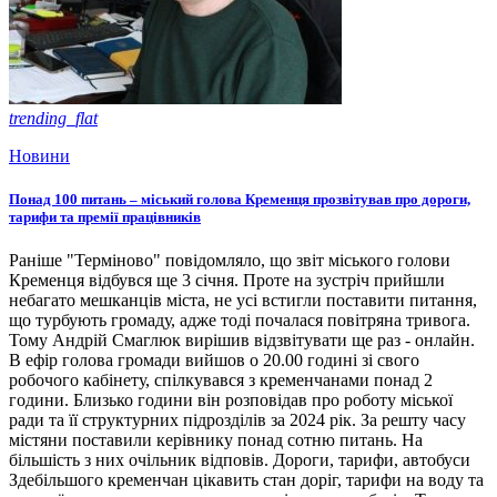
trending_flat
Новини
Понад 100 питань – міський голова Кременця прозвітував про дороги,
тарифи та премії працівників
Раніше "Терміново" повідомляло, що звіт міського голови
Кременця відбувся ще 3 січня. Проте на зустріч прийшли
небагато мешканців міста, не усі встигли поставити питання,
що турбують громаду, адже тоді почалася повітряна тривога.
Тому Андрій Смаглюк вирішив відзвітувати ще раз - онлайн.
В ефір голова громади вийшов о 20.00 годині зі свого
робочого кабінету, спілкувався з кременчанами понад 2
години. Близько години він розповідав про роботу міської
ради та її структурних підрозділів за 2024 рік. За решту часу
містяни поставили керівнику понад сотню питань. На
більшість з них очільник відповів. Дороги, тарифи, автобуси
Здебільшого кременчан цікавить стан доріг, тарифи на воду та