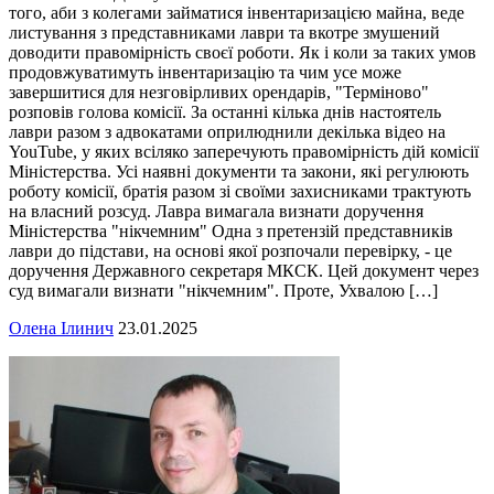
того, аби з колегами займатися інвентаризацією майна, веде
листування з представниками лаври та вкотре змушений
доводити правомірність своєї роботи. Як і коли за таких умов
продовжуватимуть інвентаризацію та чим усе може
завершитися для незговірливих орендарів, "Терміново"
розповів голова комісії. За останні кілька днів настоятель
лаври разом з адвокатами оприлюднили декілька відео на
YouTube, у яких всіляко заперечують правомірність дій комісії
Міністерства. Усі наявні документи та закони, які регулюють
роботу комісії, братія разом зі своїми захисниками трактують
на власний розсуд. Лавра вимагала визнати доручення
Міністерства "нікчемним" Одна з претензій представників
лаври до підстави, на основі якої розпочали перевірку, - це
доручення Державного секретаря МКСК. Цей документ через
суд вимагали визнати "нікчемним". Проте, Ухвалою […]
Олена Ілинич
23.01.2025