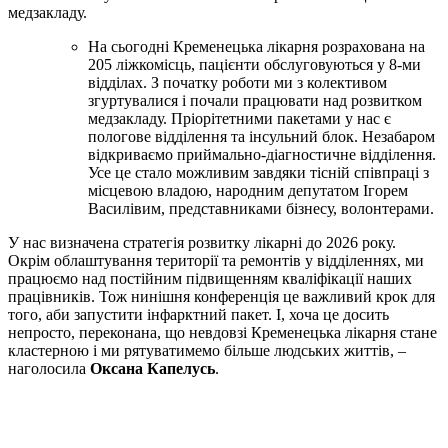
медзакладу.
На сьогодні Кременецька лікарня розрахована на
205 ліжкомісць, пацієнти обслуговуються у 8-ми
відділах. З початку роботи ми з колективом
згуртувалися і почали працювати над розвитком
медзакладу. Пріорітетними пакетами у нас є
пологове відділення та інсульний блок. Незабаром
відкриваємо приймально-діагностичне відділення.
Усе це стало можливим завдяки тісній співпраці з
місцевою владою, народним депутатом Ігорем
Василівим, представниками бізнесу, волонтерами.
У нас визначена стратегія розвитку лікарні до 2026 року.
Окрім облаштування території та ремонтів у відділеннях, ми
працюємо над постійним підвищенням кваліфікації наших
працівників. Тож нинішня конференція це важливий крок для
того, аби запустити інфарктний пакет. І, хоча це досить
непросто, переконана, що невдовзі Кременецька лікарня стане
кластерною і ми рятуватимемо більше людських життів, –
наголосила
Оксана Капелусь
.