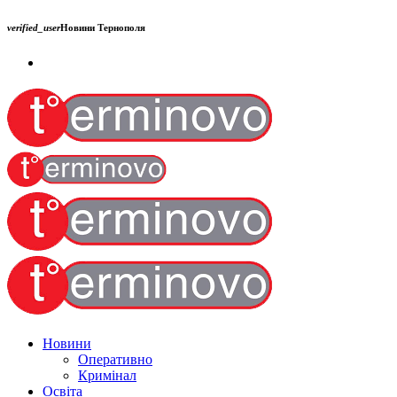
verified_user
Новини Тернополя
Новини
Оперативно
Кримінал
Освіта