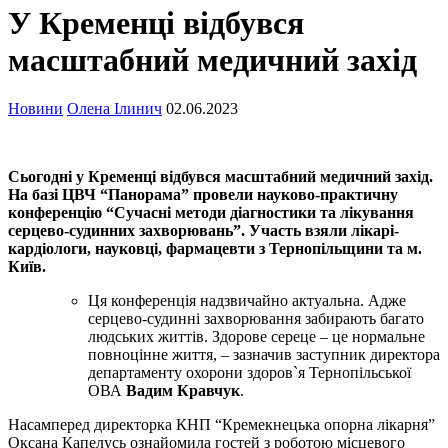
У Кременці відбувся
масштабний медичний захід
Новини
Олена Ілинич
02.06.2023
Сьогодні у Кременці відбувся масштабний медичний захід.
На базі ЦВЧ “Панорама” провели науково-практичну
конференцію “Сучасні методи діагностики та лікування
серцево-судинних захворювань”. Участь взяли лікарі-
кардіологи, науковці, фармацевти з Тернопільщини та м.
Київ.
Ця конференція надзвичайно актуальна. Адже
серцево-судинні захворювання забирають багато
людських життів. Здорове сереце – це нормальне
повноцінне життя, – зазначив заступник директора
департаменту охорони здоров`я Тернопільської
ОВА
Вадим Кравчук
.
Насамперед директорка КНП “Кремекнецька опорна лікарня”
Оксана Капелусь ознайомила гостей з роботою місцевого