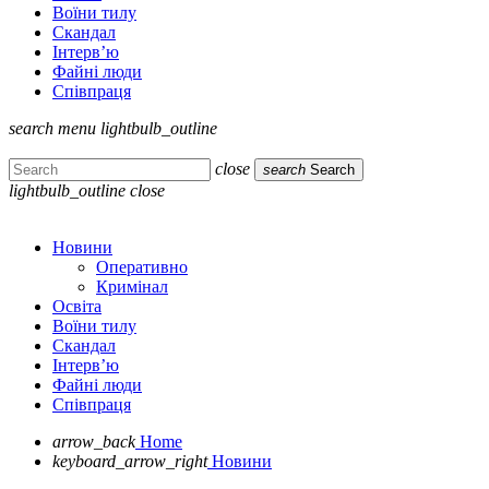
Воїни тилу
Скандал
Інтерв’ю
Файні люди
Співпраця
search
menu
lightbulb_outline
close
search
Search
lightbulb_outline
close
Новини
Оперативно
Кримінал
Освіта
Воїни тилу
Скандал
Інтерв’ю
Файні люди
Співпраця
arrow_back
Home
keyboard_arrow_right
Новини