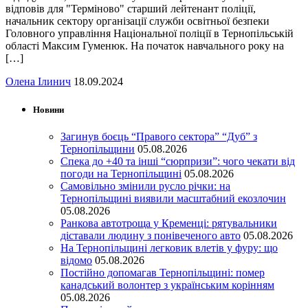
відповів для "Терміново" старший лейтенант поліції,
начальник сектору організації служби освітньої безпеки
Головного управління Національної поліції в Тернопільській
області Максим Гуменюк. На початок навчального року на
[…]
Олена Ілинич
18.09.2024
Новини
Загинув боєць “Правого сектора” “Дуб” з
Тернопільщини
05.08.2026
Спека до +40 та інші “сюрпризи”: чого чекати від
погоди на Тернопільщині
05.08.2026
Самовільно змінили русло річки: на
Тернопільщині виявили масштабний екозлочин
05.08.2026
Ранкова автотроща у Кременці: рятувальники
діставали людину з понівеченого авто
05.08.2026
На Тернопільщині легковик влетів у фуру: що
відомо
05.08.2026
Постійно допомагав Тернопільщині: помер
канадський волонтер з українським корінням
05.08.2026