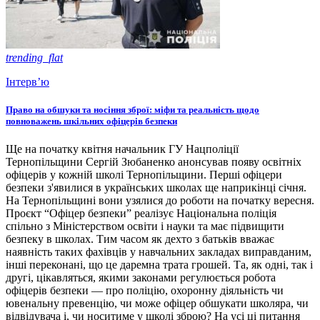
trending_flat
Інтерв’ю
Право на обшуки та носіння зброї: міфи та реальність щодо
повноважень шкільних офіцерів безпеки
Ще на початку квітня начальник ГУ Нацполіції
Тернопільщини Сергій Зюбаненко анонсував появу освітніх
офіцерів у кожній школі Тернопільщини. Перші офіцери
безпеки з'явилися в українських школах ще наприкінці січня.
На Тернопільщині вони узялися до роботи на початку вересня.
Проєкт “Офіцер безпеки” реалізує Національна поліція
спільно з Міністерством освіти і науки та має підвищити
безпеку в школах. Тим часом як дехто з батьків вважає
наявність таких фахівців у навчальних закладах виправданим,
інші переконані, що це даремна трата грошей. Та, як одні, так і
другі, цікавляться, якими законами регулюється робота
офіцерів безпеки — про поліцію, охоронну діяльність чи
ювенальну превенцію, чи може офіцер обшукати школяра, чи
відвідувача і, чи носитиме у школі зброю? На усі ці питання