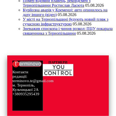
Помер відомий плавець, рекордсмен з
Тернопільщини Ростислав Ласюта
05.08.2026
Курйозна аварія у Кременці: авто опинилось на
даху іншого (відео)
05.08.2026
У місті на Тернопільщині будують новий пляж з
сучасною інфраструктурою
05.08.2026
Зневажив єпископа і чинив розкол: ПЦУ покарала
священника з Тернопільщини
05.08.2026
ПАРТНЕРИ
Контакти
редакції:
terminovo.te@gmail.com
м. Тернопіль,
Кульчицької 2А
+380935295439