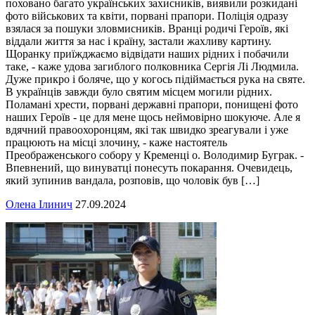
поховано багато українських захисників, виявили розкидані
фото військових та квіти, порвані прапори. Поліція одразу
взялася за пошуки зловмисників. Вранці родичі Героїв, які
віддали життя за нас і країну, застали жахливу картину.
Щоранку приїжджаємо відвідати наших рідних і побачили
таке, - каже удова загиблого полковника Сергія Лі Людмила.
Дуже прикро і боляче, що у когось підіймається рука на святе.
В українців завжди було святим місцем могили рідних.
Поламані хрести, порвані державні прапори, понищені фото
наших Героїв - це для мене щось неймовірно шокуюче. Але я
вдячний правоохоронцям, які так швидко зреагували і уже
працюють на місці злочину, - каже настоятель
Преображенського собору у Кременці о. Володимир Буграк. -
Впевнений, що винуватці понесуть покарання. Очевидець,
який зупинив вандала, розповів, що чоловік був […]
Олена Ілинич
27.09.2024