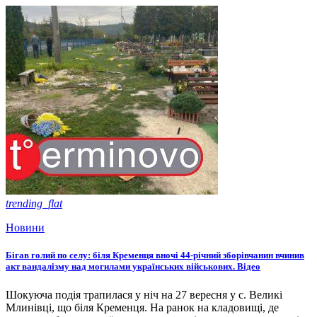
trending_flat
Новини
Бігав голий по селу: біля Кременця вночі 44-річний зборівчанин вчинив
акт вандалізму над могилами українських військових. Відео
Шокуюча подія трапилася у ніч на 27 вересня у с. Великі
Млинівці, що біля Кременця. На ранок на кладовищі, де