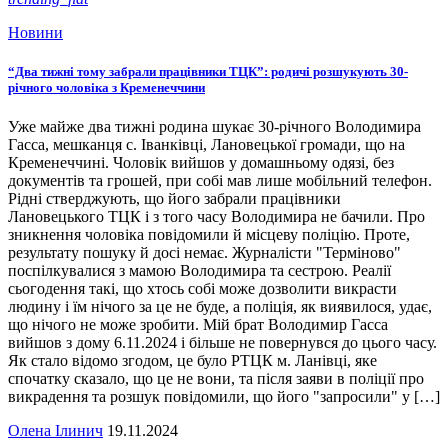
Новини
“Два тижні тому забрали працівники ТЦК”: родичі розшукують 30-
річного чоловіка з Кременеччини
Уже майже два тижні родина шукає 30-річного Володимира
Гасса, мешканця с. Іванківці, Лановецької громади, що на
Кременеччині. Чоловік вийшов у домашньому одязі, без
документів та грошей, при собі мав лише мобільний телефон.
Рідні стверджують, що його забрали працівники
Лановецького ТЦК і з того часу Володимира не бачили. Про
зникнення чоловіка повідомили й місцеву поліцію. Проте,
результату пошуку й досі немає. Журналісти "Терміново"
поспілкувалися з мамою Володимира та сестрою. Реалії
сьогодення такі, що хтось собі може дозволити викрасти
людину і їм нічого за це не буде, а поліція, як виявилося, удає,
що нічого не може зробити. Мій брат Володимир Гасса
вийшов з дому 6.11.2024 і більше не повернувся до цього часу.
Як стало відомо згодом, це було РТЦК м. Ланівці, яке
спочатку сказало, що це не вони, та після заяви в поліції про
викрадення та розшук повідомили, що його "запросили" у […]
Олена Ілинич
19.11.2024