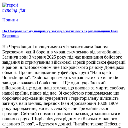
trending_flat
Новини
На Покровському напрямку загинув захисник з Тернопільщини Іван
Березнюк
На Чортківщині прощатимуться із захисником Іваном
Березюком, який боронив українську землю від загарбників.
Загинув воїн 3 червня 2025 року під час виконання бойового
завдання із стримування військової агресії російської федерації
в районі н.п.Новоекономічне Покровського району Донецької
області. Про це повідомили у фейсбук-групі "Наш край -
Чортківщина". "Звістка про смерть українських захисників
завжди є важкою і болісною… Ще один український
військовий, ще один наш земляк, що воював за мир та свободу
нашої країни, пішов від нас. Зі скорботою повідомляємо що
боронячи державний суверенітет і територіальну цілісність
загинув наш земляк, Березюк Іван Ярославович 10.08.1969
року народження, житель села Красне Гримайлівської
громади. Світлий спомин про нього назавжди залишиться в
наших серцях. Щирі співчуття рідним та близьким нашого
славного Героя", - йдеться у дописі. Читайте також: Небесне