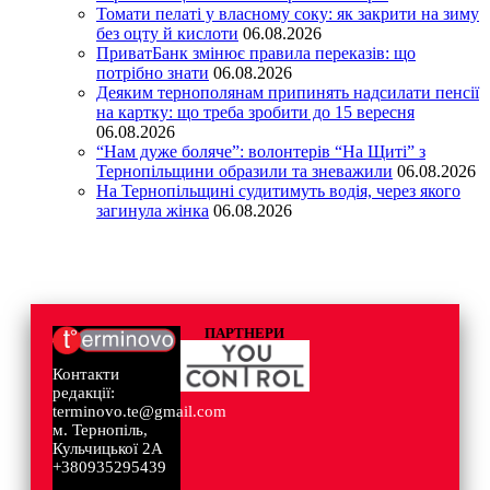
Томати пелаті у власному соку: як закрити на зиму
без оцту й кислоти
06.08.2026
ПриватБанк змінює правила переказів: що
потрібно знати
06.08.2026
Деяким тернополянам припинять надсилати пенсії
на картку: що треба зробити до 15 вересня
06.08.2026
“Нам дуже боляче”: волонтерів “На Щиті” з
Тернопільщини образили та зневажили
06.08.2026
На Тернопільщині судитимуть водія, через якого
загинула жінка
06.08.2026
ПАРТНЕРИ
Контакти
редакції:
terminovo.te@gmail.com
м. Тернопіль,
Кульчицької 2А
+380935295439