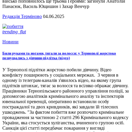
військо поповнилось ще трьома Героями: загинули Анатолій
Панасюк, Василь Ющишин і Захар Венчур
Редакція Терміново
04.06.2025
trending_flat
Новини
Били руками та ногами, тягали за волосся: у Тернополі жорстоко
познущались з дівчини-підлітка (відео)
У Тернополі підлітки жорстоко побили дівчину. Відео
конфлікту поширюють у соціальних мережах. 3 червня в
одному із телеграм-каналів з'явилось відео, на якому група
підлітків штовхає, тягає за волосся та всіляко ображає дівчину.
Працівники Тернопільського районного управління поліції, за
допомогою аналітиків кримінального аналізу та інспекторів
ювенальної превенції, оперативно встановили особу
постраждалої та двох кривдників, які завдали їй тілесних
ушкоджень. "За фактом побиття вже розпочато кримінальне
провадження за частиною 2 статті 296 Кримінального кодексу
України, яка стосується хуліганства, вчиненого групою осіб.
Санкція цієї статті передбачає покарання у вигляді