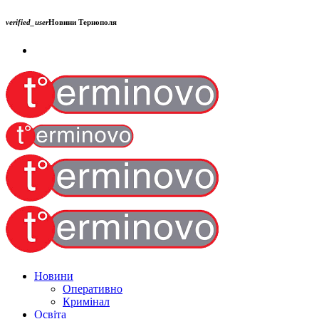
verified_user
Новини Тернополя
Новини
Оперативно
Кримінал
Освіта