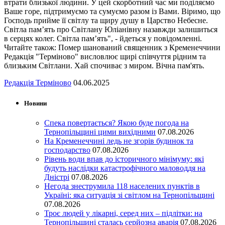
втрати близької людини. У цей скорботний час ми поділяємо
Ваше горе, підтримуємо та сумуємо разом із Вами. Віримо, що
Господь прийме її світлу та щиру душу в Царство Небесне.
Світла пам’ять про Світлану Юліанівну назавжди залишиться
в серцях колег. Світла пам’ять", - йдеться у повідомленні.
Читайте також: Помер шанований священник з Кременеччини
Редакція "Терміново" висловлює щирі співчуття рідним та
близьким Світлани. Хай спочиває з миром. Вічна пам'ять.
Редакція Терміново
04.06.2025
Новини
Спека повертається? Якою буде погода на
Тернопільщині цими вихідними
07.08.2026
На Кременеччині ледь не згорів будинок та
господарство
07.08.2026
Рівень води впав до історичного мінімуму: які
будуть наслідки катастрофічного маловоддя на
Дністрі
07.08.2026
Негода знеструмила 118 населених пунктів в
Україні: яка ситуація зі світлом на Тернопільщині
07.08.2026
Троє людей у лікарні, серед них – підлітки: на
Тернопільщині сталась серйозна аварія
07.08.2026