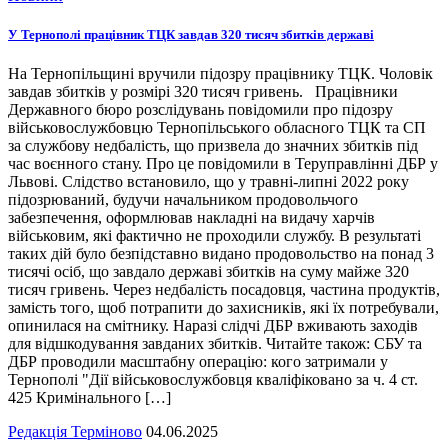
У Тернополі працівник ТЦК завдав 320 тисяч збитків державі
На Тернопільщині вручили підозру працівнику ТЦК. Чоловік
завдав збитків у розмірі 320 тисяч гривень. Працівники
Державного бюро розслідувань повідомили про підозру
військовослужбовцю Тернопільського обласного ТЦК та СП
за службову недбалість, що призвела до значних збитків під
час воєнного стану. Про це повідомили в Теруправлінні ДБР у
Львові. Слідство встановило, що у травні-липні 2022 року
підозрюваний, будучи начальником продовольчого
забезпечення, оформлював накладні на видачу харчів
військовим, які фактично не проходили службу. В результаті
таких дій було безпідставно видано продовольство на понад 3
тисячі осіб, що завдало державі збитків на суму майже 320
тисяч гривень. Через недбалість посадовця, частина продуктів,
замість того, щоб потрапити до захисників, які їх потребували,
опинилася на смітнику. Наразі слідчі ДБР вживають заходів
для відшкодування завданих збитків. Читайте також: СБУ та
ДБР проводили масштабну операцію: кого затримали у
Тернополі "Дії військовослужбовця кваліфіковано за ч. 4 ст.
425 Кримінального […]
Редакція Терміново
04.06.2025