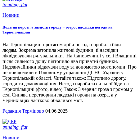
trending_flat
Новини
Вода на порозі, а замість городу – озеро: наслідки негоди на
Тернопільщині
На Тернопільщині протягом доби негода наробила біди
людям. Зокрема затопила житлові будинки, її наслідки
ліквідовували рятувальники. На Лановеччині у селі Влащинці
після сильного дощу підтопило два приватні будинки.
Надзвичайники відкачали воду за допомогою мотопомпи. Про
це повідомили в Головному управлінні ДСНС України у
Тернопільській області. Читайте також: Підтопило дорогу,
городи та домоволодіння. Негода наробила сильної біди на
Тернопільщині (фото, відео) Також 3 червня гроза з громом у
селі Синява перетворили людські городи на озера, а у
Чернихівцях частково обвалився міст.
Редакція Терміново
04.06.2025
trending_flat
Новини