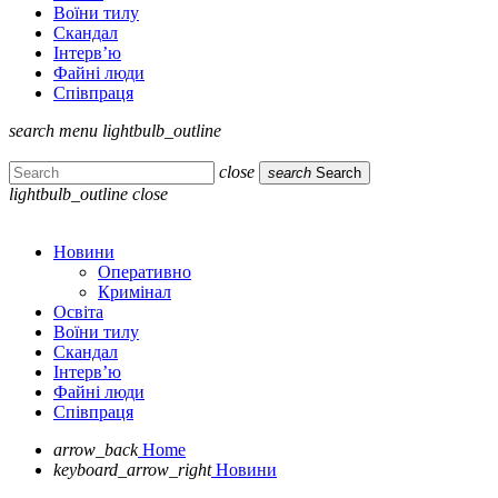
Воїни тилу
Скандал
Інтерв’ю
Файні люди
Співпраця
search
menu
lightbulb_outline
close
search
Search
lightbulb_outline
close
Новини
Оперативно
Кримінал
Освіта
Воїни тилу
Скандал
Інтерв’ю
Файні люди
Співпраця
arrow_back
Home
keyboard_arrow_right
Новини