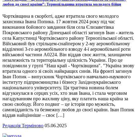
любов до своєї країни”: Тернопільщина втратила молодого бійця
Чортківщина в скорботі, адже втратила свого молодого
захисника Івана Попика. 17 жовтня 2024 року під час
виконання бойового завдання біля села Єлизаветівка
Покровського району Донецької області загинув Іван - житель
села Капустинці Чортківського району Тернопільської області.
Військовий був стрільцем-снайпером у 2-му аеромобільному
відділенні 3-го аеромобільного взводу 4-ї аеромобільної роти
військової частини А0224. Він віддав своє життя, захищаючи
незалежність та територіальну цілісність України. Про це
повідомили у групі "Наш край - Чортківщина". "Україна знову
втратила одного зі своїх найкращих синів. На фронті загинув
Іван Попик – випускник Чортківського навчально-наукового
інституту підприємництва і бізнесу Західноукраїнського
національного університету. Ця трагічна новина болем
відгукнулася в серцях усіх, хто знав Івана, і стала черговим
нагадуванням про жахливу ціну, яку платить наша країна за
свою свободу. Його подвиг – це історія про мужність,
самовідданість та безмежну любов до своєї країни. Іван Попик
віддав найцінніше – своє […]
Редакція Терміново
05.06.2025