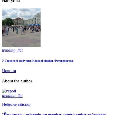
Наступна
trending_flat
У Тернополі відбулись Наукові пікніки. Фоторепортаж
Новини
About the author
trending_flat
Небесне військо
“Його подвиг – це історія про мужність, самовідданість та безмежну