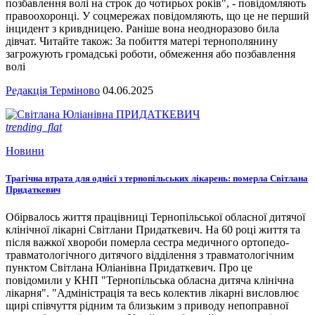
позбавлення волі на строк до чотирьох років", - повідомляють
правоохоронці. У соцмережах повідомляють, що це не перший
інцидент з кривдницею. Раніше вона неодноразово била
дівчат. Читайте також: За побиття матері тернополянину
загрожують громадські роботи, обмеження або позбавлення
волі
Редакція Терміново
04.06.2025
trending_flat
Новини
Трагічна втрата для однієї з тернопільських лікарень: померла Світлана
Придаткевич
Обірвалось життя працівниці Тернопільської обласної дитячої
клінічної лікарні Світлани Придаткевич. На 60 році життя та
після важкої хвороби померла сестра медичного ортопедо-
травматологічного дитячого відділення з травматологічним
пунктом Світлана Юліанівна Придаткевич. Про це
повідомили у КНП "Тернопільська обласна дитяча клінічна
лікарня". "Адміністрація та весь колектив лікарні висловлює
щирі співчуття рідним та близьким з приводу непоправної