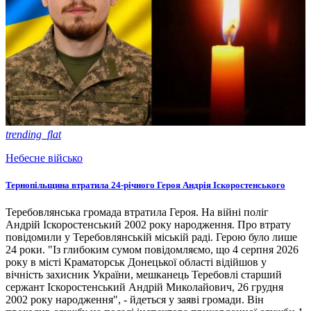
trending_flat
Небесне військо
Тернопільщина втратила 24-річного Героя Андрія Іскоростенського
Теребовлянська громада втратила Героя. На війні поліг
Андрій Іскоростенський 2002 року народження. Про втрату
повідомили у Теребовлянській міській раді. Герою було лише
24 роки. "Із глибоким сумом повідомляємо, що 4 серпня 2026
року в місті Краматорськ Донецької області відійшов у
вічність захисник України, мешканець Теребовлі старший
сержант Іскоростенський Андрій Миколайович, 26 грудня
2002 року народження", - йдеться у заяві громади. Він