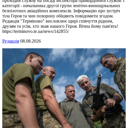
проходив службу на посаді інспектора прикордонної служби 1
категорії - начальника другої групи зенітно-винищувальних
безпілотних авіаційних комплексів. Інформацію про зустріч
тіла Героя та чин похорону обіцяють повідомити згодом.
Редакція "Терміново" висловлює щирі співчуття рідним,
друзям та усім, хто знав нашого Героя. Вічна йому пам'ять!
https://terminovo.te.ua/news/142855/
Редакція
08.08.2026