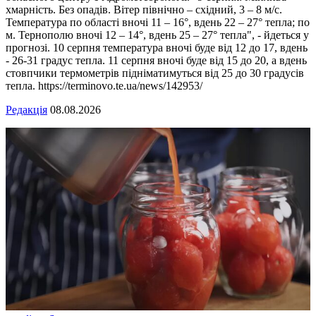
хмарність. Без опадів. Вітер північно – східний, 3 – 8 м/с.
Температура по області вночі 11 – 16°, вдень 22 – 27° тепла; по
м. Тернополю вночі 12 – 14°, вдень 25 – 27° тепла", - йдеться у
прогнозі. 10 серпня температура вночі буде від 12 до 17, вдень
- 26-31 градус тепла. 11 серпня вночі буде від 15 до 20, а вдень
стовпчики термометрів підніматимуться від 25 до 30 градусів
тепла. https://terminovo.te.ua/news/142953/
Редакція
08.08.2026