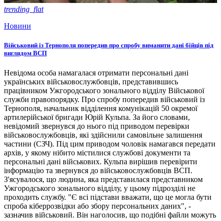
trending_flat
Новини
Військовий із Тернополя попередив про спробу виманити дані бійців під
виглядом ВСП
Невідома особа намагалася отримати персональні дані
українських військовослужбовців, представившись
працівником Ужгородського зонального відділу Військової
служби правопорядку. Про спробу попередив військовий із
Тернополя, начальник відділення комунікацій 50 окремої
артилерійської бригади Юрій Кульпа. За його словами,
невідомий звернувся до нього під приводом перевірки
військовослужбовців, які здійснили самовільне залишення
частини (СЗЧ). Під цим приводом чоловік намагався передати
архів, у якому нібито містилися службові документи та
персональні дані військових. Кульпа вирішив перевірити
інформацію та звернувся до військовослужбовців ВСП.
З'ясувалося, що людина, яка представилася представником
Ужгородського зонального відділу, у цьому підрозділі не
проходить службу. "Є всі підстави вважати, що це могла бути
спроба кіберрозвідки або збору персональних даних", -
зазначив військовий. Він наголосив, що подібні файли можуть