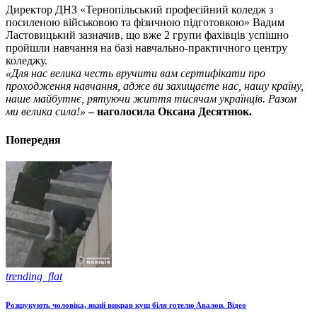
Директор ДНЗ «Тернопільський професійний коледж з
посиленою військовою та фізичною підготовкою» Вадим
Ластовицький зазначив, що вже 2 групи фахівців успішно
пройшли навчання на базі навчально-практичного центру
коледжу.
«Для нас велика честь вручити вам сертифікати про
проходження навчання, адже ви захищаєте нас, нашу країну,
наше майбутнє, рятуючи життя тисячам українців. Разом
ми велика сила!»
– наголосила Оксана Десятнюк.
Попередня
trending_flat
Розшукують чоловіка, який викрав кущ біля готелю Авалон. Відео