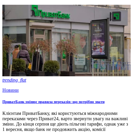
trending_flat
Новини
ПриватБанк змінює правила переказів: що потрібно знати
Клієнтам ПриватБанку, які користуються міжнародними
переказами через Приват24, варто звернути увагу на важливі
зміни. До кінця серпня ще діють пільгові тарифи, однак уже з
1 вересня, якщо банк не продовжить акцію, комісії