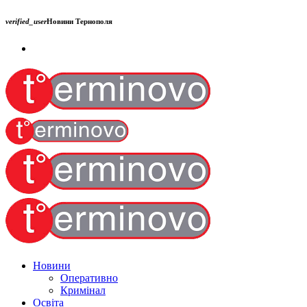
verified_user
Новини Тернополя
Новини
Оперативно
Кримінал
Освіта