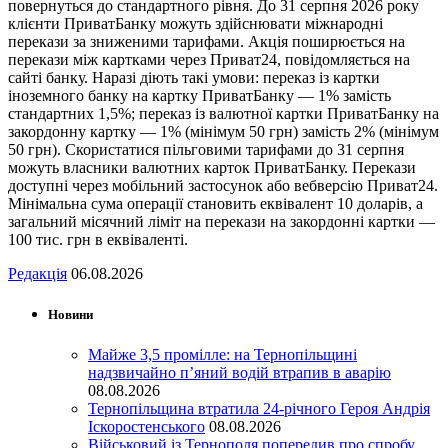
повернуться до стандартного рівня. До 31 серпня 2026 року
клієнти ПриватБанку можуть здійснювати міжнародні
перекази за зниженими тарифами. Акція поширюється на
перекази між картками через Приват24, повідомляється на
сайті банку. Наразі діють такі умови: переказ із картки
іноземного банку на картку ПриватБанку — 1% замість
стандартних 1,5%; переказ із валютної картки ПриватБанку на
закордонну картку — 1% (мінімум 50 грн) замість 2% (мінімум
50 грн). Скористатися пільговими тарифами до 31 серпня
можуть власники валютних карток ПриватБанку. Перекази
доступні через мобільний застосунок або вебверсію Приват24.
Мінімальна сума операції становить еквівалент 10 доларів, а
загальний місячний ліміт на перекази на закордонні картки —
100 тис. грн в еквіваленті.
Редакція
06.08.2026
Новини
Майже 3,5 промілле: на Тернопільщині
надзвичайно п’яний водій втрапив в аварію
08.08.2026
Тернопільщина втратила 24-річного Героя Андрія
Іскоростенського
08.08.2026
Військовий із Тернополя попередив про спробу