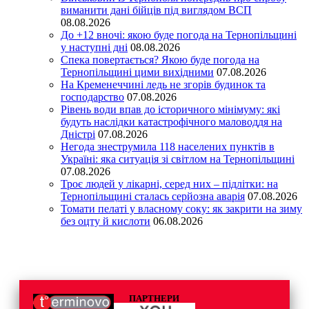
виманити дані бійців під виглядом ВСП
08.08.2026
До +12 вночі: якою буде погода на Тернопільщині
у наступні дні
08.08.2026
Спека повертається? Якою буде погода на
Тернопільщині цими вихідними
07.08.2026
На Кременеччині ледь не згорів будинок та
господарство
07.08.2026
Рівень води впав до історичного мінімуму: які
будуть наслідки катастрофічного маловоддя на
Дністрі
07.08.2026
Негода знеструмила 118 населених пунктів в
Україні: яка ситуація зі світлом на Тернопільщині
07.08.2026
Троє людей у лікарні, серед них – підлітки: на
Тернопільщині сталась серйозна аварія
07.08.2026
Томати пелаті у власному соку: як закрити на зиму
без оцту й кислоти
06.08.2026
ПАРТНЕРИ