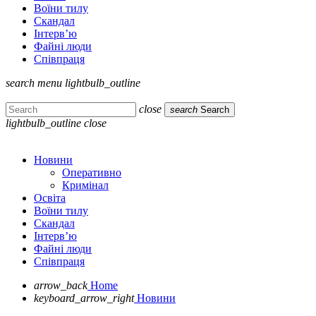
Воїни тилу
Скандал
Інтерв’ю
Файні люди
Співпраця
search
menu
lightbulb_outline
close
search
Search
lightbulb_outline
close
Новини
Оперативно
Кримінал
Освіта
Воїни тилу
Скандал
Інтерв’ю
Файні люди
Співпраця
arrow_back
Home
keyboard_arrow_right
Новини