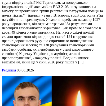
група відділу поліції №2 Тернополя. за попередньою
інформацією, водій автомобіля ВАЗ 2108 не зупинився на
вимогу співробітників групи реагування патрульної поліції та
почав тікати," - йдеться у заяві. Втікаючи, водій допустив з'їзд
на узбіччя та перекинувся. У салоні перебував пасажир 1957
року народження, він отримав травми "За результатами
перевірки газоаналізатор зафіксував 3,48 проміле алкоголю в
крові 49-річного кермувальника. На нього слідчі поліції
склали протоколи відповідно до статей 124 (порушення
правил дорожнього руху, що спричинило пошкодження
транспортних засобів) та 130 (керування транспортними
засобами особами, які перебувають у стані алкогольного
сп'яніння) Кодексу України про адміністративні
правопорушення", - кажуть у поліції. Водій виявився
військовим, який ще у січні 2026 року пішов у […]
Редакція
08.08.2026