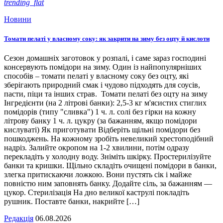
trending_flat
Новини
Томати пелаті у власному соку: як закрити на зиму без оцту й кислоти
Сезон домашніх заготовок у розпалі, і саме зараз господині
консервують помідори на зиму. Один із найпопулярніших
способів – томати пелаті у власному соку без оцту, які
зберігають природний смак і чудово підходять для соусів,
пасти, піци та інших страв. Томати пелаті без оцту на зиму
Інгредієнти (на 2 літрові банки): 2,5-3 кг м'ясистих стиглих
помідорів (типу "сливка") 1 ч. л. солі без гірки на кожну
літрову банку 1 ч. л. цукру (за бажанням, якщо помідори
кислуваті) Як приготувати Відберіть щільні помідори без
пошкоджень. На кожному зробіть невеликий хрестоподібний
надріз. Залийте окропом на 1-2 хвилини, потім одразу
перекладіть у холодну воду. Зніміть шкірку. Простерилізуйте
банки та кришки. Щільно складіть очищені помідори в банки,
злегка притискаючи ложкою. Вони пустять сік і майже
повністю ним заповнять банку. Додайте сіль, за бажанням —
цукор. Стерилізація На дно великої каструлі покладіть
рушник. Поставте банки, накрийте […]
Редакція
06.08.2026