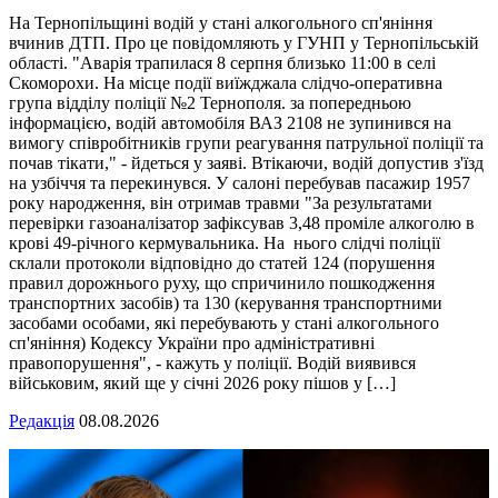
На Тернопільщині водій у стані алкогольного сп'яніння
вчинив ДТП. Про це повідомляють у ГУНП у Тернопільській
області. "Аварія трапилася 8 серпня близько 11:00 в селі
Скоморохи. На місце події виїжджала слідчо-оперативна
група відділу поліції №2 Тернополя. за попередньою
інформацією, водій автомобіля ВАЗ 2108 не зупинився на
вимогу співробітників групи реагування патрульної поліції та
почав тікати," - йдеться у заяві. Втікаючи, водій допустив з'їзд
на узбіччя та перекинувся. У салоні перебував пасажир 1957
року народження, він отримав травми "За результатами
перевірки газоаналізатор зафіксував 3,48 проміле алкоголю в
крові 49-річного кермувальника. На нього слідчі поліції
склали протоколи відповідно до статей 124 (порушення
правил дорожнього руху, що спричинило пошкодження
транспортних засобів) та 130 (керування транспортними
засобами особами, які перебувають у стані алкогольного
сп'яніння) Кодексу України про адміністративні
правопорушення", - кажуть у поліції. Водій виявився
військовим, який ще у січні 2026 року пішов у […]
Редакція
08.08.2026