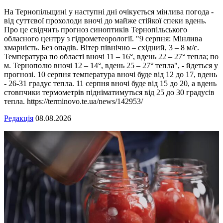
На Тернопільщині у наступні дні очікується мінлива погода -
від суттєвої прохолоди вночі до майже стійкої спеки вдень.
Про це свідчить прогноз синоптиків Тернопільського
обласного центру з гідрометеорології. "9 серпня: Мінлива
хмарність. Без опадів. Вітер північно – східний, 3 – 8 м/с.
Температура по області вночі 11 – 16°, вдень 22 – 27° тепла; по
м. Тернополю вночі 12 – 14°, вдень 25 – 27° тепла", - йдеться у
прогнозі. 10 серпня температура вночі буде від 12 до 17, вдень
- 26-31 градус тепла. 11 серпня вночі буде від 15 до 20, а вдень
стовпчики термометрів підніматимуться від 25 до 30 градусів
тепла. https://terminovo.te.ua/news/142953/
Редакція
08.08.2026