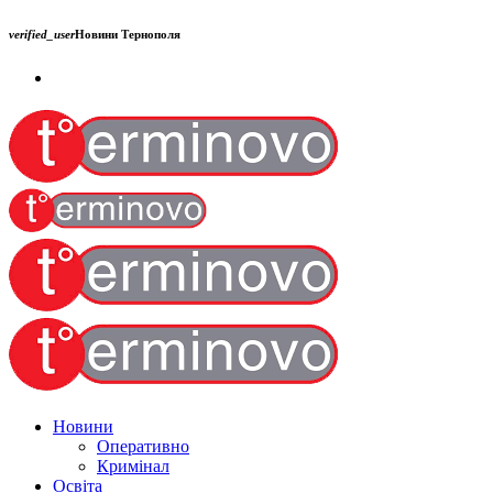
verified_user
Новини Тернополя
Новини
Оперативно
Кримінал
Освіта