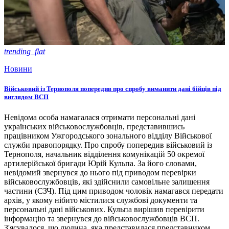
trending_flat
Новини
Військовий із Тернополя попередив про спробу виманити дані бійців під
виглядом ВСП
Невідома особа намагалася отримати персональні дані
українських військовослужбовців, представившись
працівником Ужгородського зонального відділу Військової
служби правопорядку. Про спробу попередив військовий із
Тернополя, начальник відділення комунікацій 50 окремої
артилерійської бригади Юрій Кульпа. За його словами,
невідомий звернувся до нього під приводом перевірки
військовослужбовців, які здійснили самовільне залишення
частини (СЗЧ). Під цим приводом чоловік намагався передати
архів, у якому нібито містилися службові документи та
персональні дані військових. Кульпа вирішив перевірити
інформацію та звернувся до військовослужбовців ВСП.
З'ясувалося, що людина, яка представилася представником