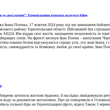
ов до своєї країни”: Тернопільщина втратила молодого бійця
ка Івана Попика. 17 жовтня 2024 року під час виконання бойовог
івського району Тернопільської області. Військовий був стрільце
ни А0224. Він віддав своє життя, захищаючи незалежність та тери
 найкращих синів. На фронті загинув Іван Попик – випускник Чор
гічна новина болем відгукнулася в серцях усіх, хто знав Івана, 
ість, самовідданість та безмежну любов до своєї країни. Іван По
ні
окрема затопила житлові будинки, її наслідки ліквідовували ря
ли воду за допомогою мотопомпи. Про це повідомили в Головном
била сильної біди на Тернопільщині (фото, відео) Також 3 червн