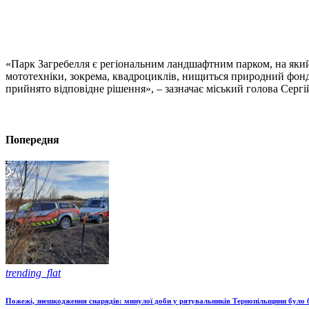
«Парк Загребелля є регіональним ландшафтним парком, на який
мототехніки, зокрема, квадроциклів, нищиться природний фонд п
прийнято відповідне рішення», – зазначає міський голова Сергі
Попередня
trending_flat
Пожежі, знешкодження снарядів: минулої доби у рятувальників Тернопільщини було 