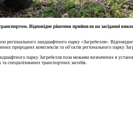
транспортом. Відповідне рішення прийняли на засіданні викон
єю регіонального ландшафтного парку «Загребелля». Відповідне 
нних природних комплексів та об’єктів регіонального парку Заг
андшафтного парку Загребелля поза межами визначених в установ
х та спеціалізованих транспортних засобів.