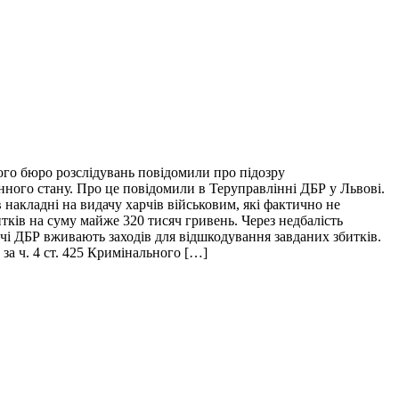
ого бюро розслідувань повідомили про підозру
нного стану. Про це повідомили в Теруправлінні ДБР у Львові.
накладні на видачу харчів військовим, які фактично не
итків на суму майже 320 тисяч гривень. Через недбалість
ідчі ДБР вживають заходів для відшкодування завданих збитків.
за ч. 4 ст. 425 Кримінального […]