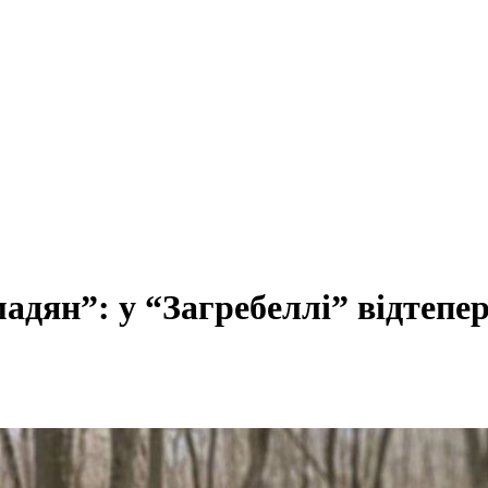
адян”: у “Загребеллі” відтепер