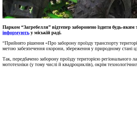
Парком “Загребелля” відтепер заборонено їздити будь-яким 
інформують
у міській раді.
“Прийнято рішення «Про заборону проїзду транспорту територі
метою забезпечення охорони, збереження у природному стані ці
Так, передбачено заборону проїзду територією регіонального л
мототехніки (у тому числі й квадроциклів), окрім технологічни