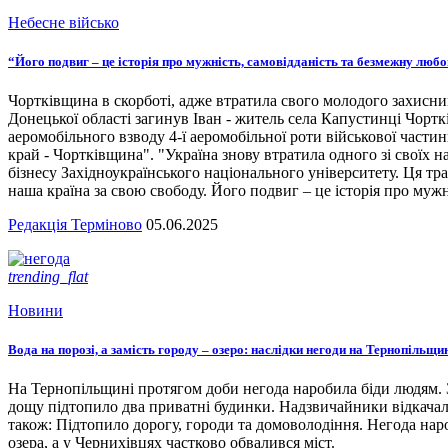
Небесне військо
“Його подвиг – це історія про мужність, самовідданість та безмежну люб
Чортківщина в скорботі, адже втратила свого молодого захисни
Донецької області загинув Іван - житель села Капустинці Чортк
аеромобільного взводу 4-ї аеромобільної роти військової части
край - Чортківщина". "Україна знову втратила одного зі своїх
бізнесу Західноукраїнського національного університету. Ця тра
наша країна за свою свободу. Його подвиг – це історія про мужн
Редакція Терміново
05.06.2025
trending_flat
Новини
Вода на порозі, а замість городу – озеро: наслідки негоди на Тернопільщи
На Тернопільщині протягом доби негода наробила біди людям. З
дощу підтопило два приватні будинки. Надзвичайники відкача
також: Підтопило дорогу, городи та домоволодіння. Негода наро
озера, а у Чернихівцях частково обвалився міст.