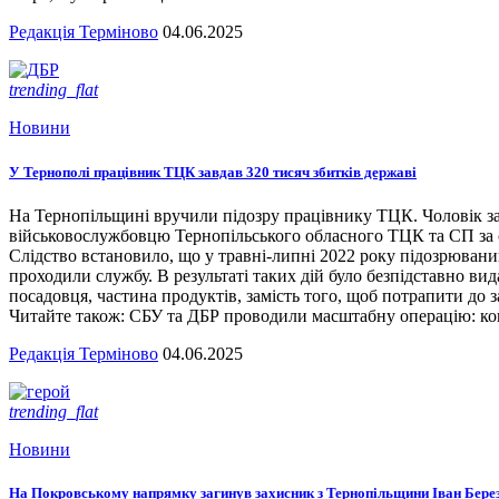
Редакція Терміново
04.06.2025
trending_flat
Новини
У Тернополі працівник ТЦК завдав 320 тисяч збитків державі
На Тернопільщині вручили підозру працівнику ТЦК. Чоловік за
військовослужбовцю Тернопільського обласного ТЦК та СП за сл
Слідство встановило, що у травні-липні 2022 року підозрювани
проходили службу. В результаті таких дій було безпідставно вид
посадовця, частина продуктів, замість того, щоб потрапити до з
Читайте також: СБУ та ДБР проводили масштабну операцію: кого
Редакція Терміново
04.06.2025
trending_flat
Новини
На Покровському напрямку загинув захисник з Тернопільщини Іван Бере