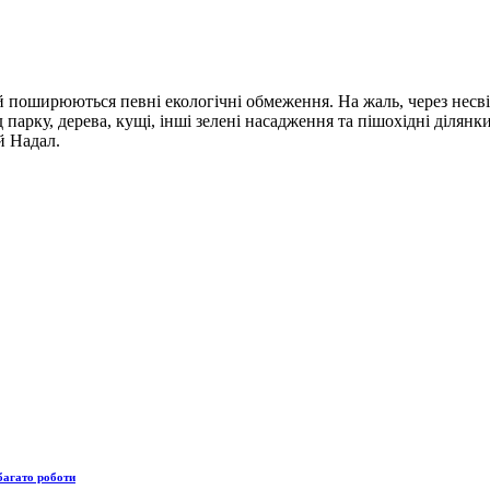
 поширюються певні екологічні обмеження. На жаль, через несв
арку, дерева, кущі, інші зелені насадження та пішохідні ділянк
й Надал.
багато роботи