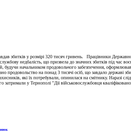
вдав збитків у розмірі 320 тисяч гривень. Працівники Державн
ужбову недбалість, що призвела до значних збитків під час воє
й, будучи начальником продовольчого забезпечення, оформлював 
ано продовольство на понад 3 тисячі осіб, що завдало державі зб
ахисників, які їх потребували, опинилася на смітнику. Наразі сл
 затримали у Тернополі "Дії військовослужбовця кваліфіковано 
знюк