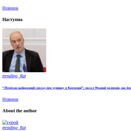
Новини
Наступна
trending_flat
“Зберігаю найкращий спогад про зупинку в Кременці”: посол Франції розповів, що йо
Новини
About the author
trending_flat