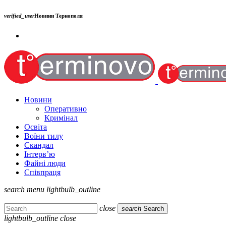
verified_user
Новини Тернополя
Новини
Оперативно
Кримінал
Освіта
Воїни тилу
Скандал
Інтерв’ю
Файні люди
Співпраця
search
menu
lightbulb_outline
close
search
Search
lightbulb_outline
close