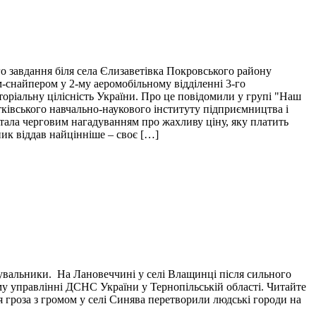
о завдання біля села Єлизаветівка Покровського району
м-снайпером у 2-му аеромобільному відділенні 3-го
торіальну цілісність України. Про це повідомили у групі "Наш
тківського навчально-наукового інституту підприємництва і
і стала черговим нагадуванням про жахливу ціну, яку платить
пик віддав найцінніше – своє […]
тувальники. На Лановеччині у селі Влащинці після сильного
у управлінні ДСНС України у Тернопільській області. Читайте
я гроза з громом у селі Синява перетворили людські городи на