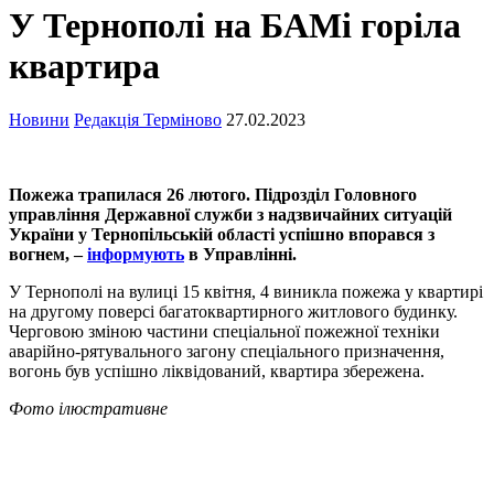
У Тернополі на БАМі горіла
квартира
Новини
Редакція Терміново
27.02.2023
Пожежа трапилася 26 лютого. Підрозділ Головного
управління Державної служби з надзвичайних ситуацій
України у Тернопільській області успішно впорався з
вогнем, –
інформують
в Управлінні.
У Тернополі на вулиці 15 квітня, 4 виникла пожежа у квартирі
на другому поверсі багатоквартирного житлового будинку.
Черговою зміною частини спеціальної пожежної техніки
аварійно-рятувального загону спеціального призначення,
вогонь був успішно ліквідований, квартира збережена.
Фото ілюстративне