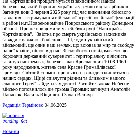
На Чортківщині прощатимуться із захисником Іваном
Березюком, який боронив українську землю від загарбників.
Загинув воїн 3 червня 2025 року під час виконання бойового
завдання із стримування військової агресії російської федерації
в районі н.п.Новоекономічне Покровського району Донецької
області. Про це повідомили у фейсбук-групі "Наш край -
Чортківщина". "Звістка про смерть українських захисників
завжди є важкою і болісною… Ще один український
військовий, ще один наш земляк, що воював за мир та свободу
нашої країни, пішов від нас. Зі скорботою повідомляємо що
боронячи державний суверенітет і територіальну цілісність
загинув наш земляк, Березюк Іван Ярославович 10.08.1969
року народження, житель села Красне Гримайлівської
громади. Світлий спомин про нього назавжди залишиться в
наших серцях. Щирі співчуття рідним та близьким нашого
славного Героя", - йдеться у дописі. Читайте також: Небесне
військо поповнилось ще трьома Героями: загинули Анатолій
Панасюк, Василь Ющишин і Захар Венчур
Редакція Терміново
04.06.2025
trending_flat
Новини