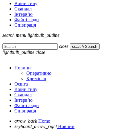
Воїни тилу
Скандал
Інтерв’ю
Файні люди
Співпраця
search
menu
lightbulb_outline
close
search
Search
lightbulb_outline
close
Новини
Оперативно
Кримінал
Освіта
Воїни тилу
Скандал
Інтерв’ю
Файні люди
Співпраця
arrow_back
Home
keyboard_arrow_right
Новини