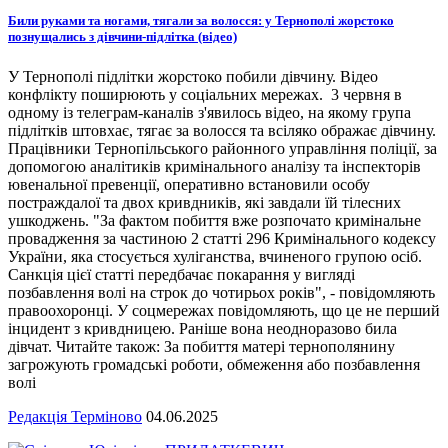
Били руками та ногами, тягали за волосся: у Тернополі жорстоко
познущались з дівчини-підлітка (відео)
У Тернополі підлітки жорстоко побили дівчину. Відео
конфлікту поширюють у соціальних мережах. 3 червня в
одному із телеграм-каналів з'явилось відео, на якому група
підлітків штовхає, тягає за волосся та всіляко ображає дівчину.
Працівники Тернопільського районного управління поліції, за
допомогою аналітиків кримінального аналізу та інспекторів
ювенальної превенції, оперативно встановили особу
постраждалої та двох кривдників, які завдали їй тілесних
ушкоджень. "За фактом побиття вже розпочато кримінальне
провадження за частиною 2 статті 296 Кримінального кодексу
України, яка стосується хуліганства, вчиненого групою осіб.
Санкція цієї статті передбачає покарання у вигляді
позбавлення волі на строк до чотирьох років", - повідомляють
правоохоронці. У соцмережах повідомляють, що це не перший
інцидент з кривдницею. Раніше вона неодноразово била
дівчат. Читайте також: За побиття матері тернополянину
загрожують громадські роботи, обмеження або позбавлення
волі
Редакція Терміново
04.06.2025