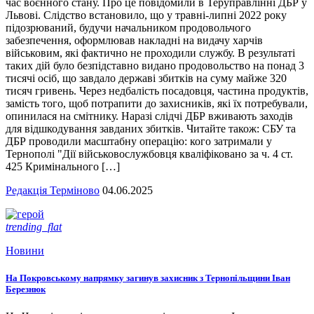
час воєнного стану. Про це повідомили в Теруправлінні ДБР у
Львові. Слідство встановило, що у травні-липні 2022 року
підозрюваний, будучи начальником продовольчого
забезпечення, оформлював накладні на видачу харчів
військовим, які фактично не проходили службу. В результаті
таких дій було безпідставно видано продовольство на понад 3
тисячі осіб, що завдало державі збитків на суму майже 320
тисяч гривень. Через недбалість посадовця, частина продуктів,
замість того, щоб потрапити до захисників, які їх потребували,
опинилася на смітнику. Наразі слідчі ДБР вживають заходів
для відшкодування завданих збитків. Читайте також: СБУ та
ДБР проводили масштабну операцію: кого затримали у
Тернополі "Дії військовослужбовця кваліфіковано за ч. 4 ст.
425 Кримінального […]
Редакція Терміново
04.06.2025
trending_flat
Новини
На Покровському напрямку загинув захисник з Тернопільщини Іван
Березнюк