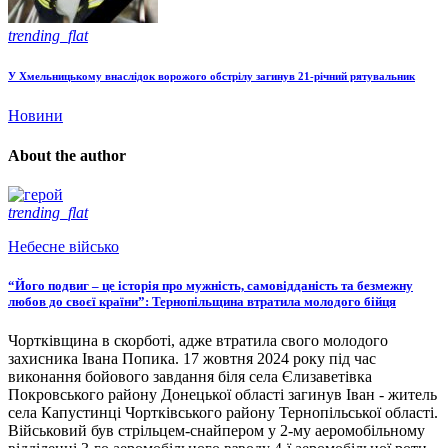
trending_flat
У Хмельницькому внаслідок ворожого обстрілу загинув 21-річний рятувальник
Новини
About the author
trending_flat
Небесне військо
“Його подвиг – це історія про мужність, самовідданість та безмежну
любов до своєї країни”: Тернопільщина втратила молодого бійця
Чортківщина в скорботі, адже втратила свого молодого
захисника Івана Попика. 17 жовтня 2024 року під час
виконання бойового завдання біля села Єлизаветівка
Покровського району Донецької області загинув Іван - житель
села Капустинці Чортківського району Тернопільської області.
Військовий був стрільцем-снайпером у 2-му аеромобільному