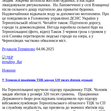
людям. Зокрема затопила житлові будинки, її наслідки
ліквідовували рятувальники. На Лановеччині у селі Влащинці
після сильного дощу підтопило два приватні будинки.
Надзвичайники відкачали воду за допомогою мотопомпи. Про
це повідомили в Головному управлінні ДСНС України у
Тернопільській області. Читайте також: Підтопило дорогу,
городи та домоволодіння. Негода наробила сильної біди на
Тернопільщині (фото, відео) Також 3 червня гроза з громом у
селі Синява перетворили людські городи на озера, а у
Чернихівцях частково обвалився міст.
Редакція Терміново
04.06.2025
trending_flat
Новини
У Тернополі працівник ТЦК завдав 320 тисяч збитків державі
На Тернопільщині вручили підозру працівнику ТЦК. Чоловік
завдав збитків у розмірі 320 тисяч гривень. Працівники
Державного бюро розслідувань повідомили про підозру
військовослужбовцю Тернопільського обласного ТЦК та СП
за службову недбалість, що призвела до значних збитків під