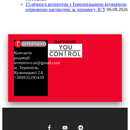
15-річного волонтера з Тернопільщини відзначили
церковною нагородою за допомогу ЗСУ
06.08.2026
ПАРТНЕРИ
Контакти
редакції:
terminovo.te@gmail.com
м. Тернопіль,
Кульчицької 2А
+380935295439