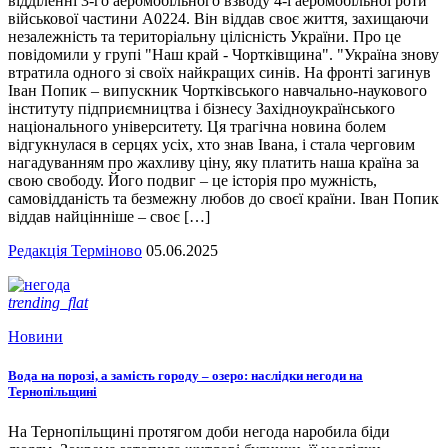
відділенні 3-го аеромобільного взводу 4-ї аеромобільної роти
військової частини А0224. Він віддав своє життя, захищаючи
незалежність та територіальну цілісність України. Про це
повідомили у групі "Наш край - Чортківщина". "Україна знову
втратила одного зі своїх найкращих синів. На фронті загинув
Іван Попик – випускник Чортківського навчально-наукового
інституту підприємництва і бізнесу Західноукраїнського
національного університету. Ця трагічна новина болем
відгукнулася в серцях усіх, хто знав Івана, і стала черговим
нагадуванням про жахливу ціну, яку платить наша країна за
свою свободу. Його подвиг – це історія про мужність,
самовідданість та безмежну любов до своєї країни. Іван Попик
віддав найцінніше – своє […]
Редакція Терміново
05.06.2025
trending_flat
Новини
Вода на порозі, а замість городу – озеро: наслідки негоди на
Тернопільщині
На Тернопільщині протягом доби негода наробила біди