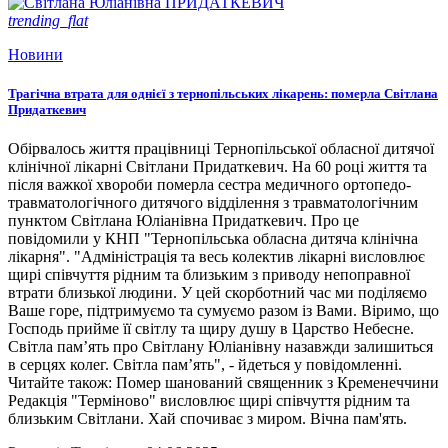
trending_flat
Новини
Трагічна втрата для однієї з тернопільських лікарень: померла Світлана
Придаткевич
Обірвалось життя працівниці Тернопільської обласної дитячої
клінічної лікарні Світлани Придаткевич. На 60 році життя та
після важкої хвороби померла сестра медичного ортопедо-
травматологічного дитячого відділення з травматологічним
пунктом Світлана Юліанівна Придаткевич. Про це
повідомили у КНП "Тернопільська обласна дитяча клінічна
лікарня". "Адміністрація та весь колектив лікарні висловлює
щирі співчуття рідним та близьким з приводу непоправної
втрати близької людини. У цей скорботний час ми поділяємо
Ваше горе, підтримуємо та сумуємо разом із Вами. Віримо, що
Господь прийме її світлу та щиру душу в Царство Небесне.
Світла пам’ять про Світлану Юліанівну назавжди залишиться
в серцях колег. Світла пам’ять", - йдеться у повідомленні.
Читайте також: Помер шанований священник з Кременеччини
Редакція "Терміново" висловлює щирі співчуття рідним та
близьким Світлани. Хай спочиває з миром. Вічна пам'ять.