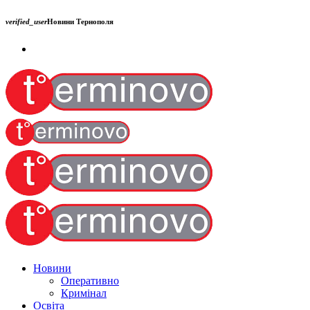
verified_user
Новини Тернополя
Новини
Оперативно
Кримінал
Освіта