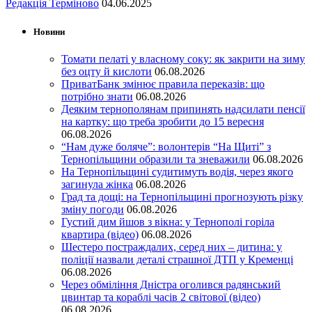
Редакція Терміново
04.06.2025
Новини
Томати пелаті у власному соку: як закрити на зиму
без оцту й кислоти
06.08.2026
ПриватБанк змінює правила переказів: що
потрібно знати
06.08.2026
Деяким тернополянам припинять надсилати пенсії
на картку: що треба зробити до 15 вересня
06.08.2026
“Нам дуже боляче”: волонтерів “На Щиті” з
Тернопільщини образили та зневажили
06.08.2026
На Тернопільщині судитимуть водія, через якого
загинула жінка
06.08.2026
Град та дощі: на Тернопільщині прогнозують різку
зміну погоди
06.08.2026
Густий дим йшов з вікна: у Тернополі горіла
квартира (відео)
06.08.2026
Шестеро постраждалих, серед них – дитина: у
поліції назвали деталі страшної ДТП у Кременці
06.08.2026
Через обміління Дністра оголився радянський
цвинтар та кораблі часів 2 світової (відео)
06.08.2026