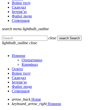
Воїни тилу
Скандал
Інтерв’ю
Файні люди
Співпраця
search
menu
lightbulb_outline
close
search
Search
lightbulb_outline
close
Новини
Оперативно
Кримінал
Освіта
Воїни тилу
Скандал
Інтерв’ю
Файні люди
Співпраця
arrow_back
Home
keyboard_arrow_right
Новини