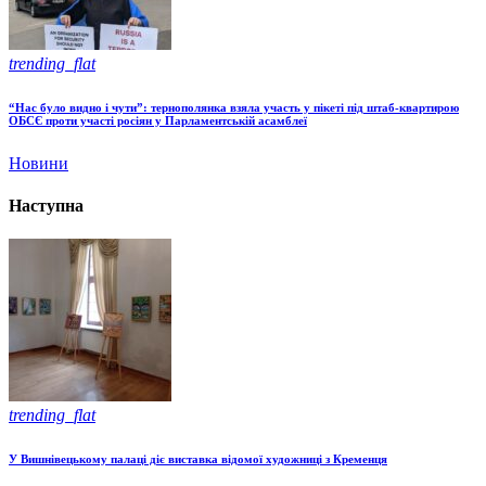
trending_flat
“Нас було видно і чути”: тернополянка взяла участь у пікеті під штаб-квартирою
ОБСЄ проти участі росіян у Парламентській асамблеї
Новини
Наступна
trending_flat
У Вишнівецькому палаці діє виставка відомої художниці з Кременця