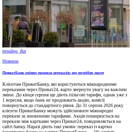
trending_flat
Новини
ПриватБанк змінює правила переказів: що потрібно знати
Клієнтам ПриватБанку, які користуються міжнародними
переказами через Приват24, варто звернути увагу на важливі
зміни. До кінця серпня ще діють пільгові тарифи, однак уже з
1 вересня, якщо банк не продовжить акцію, комісії
повернуться до стандартного рівня. До 31 серпня 2026 року
клієнти ПриватБанку можуть здійснювати міжнародні
перекази за зниженими тарифами. Акція поширюється на
перекази між картками через Приват24, повідомляється на
сайті банку. Наразі діють такі умови: переказ із картки
іноземного банку на картку ПриватБанку — 1% замість