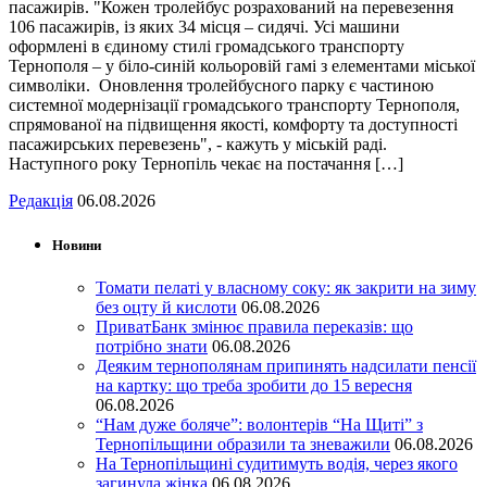
пасажирів. "Кожен тролейбус розрахований на перевезення
106 пасажирів, із яких 34 місця – сидячі. Усі машини
оформлені в єдиному стилі громадського транспорту
Тернополя – у біло-синій кольоровій гамі з елементами міської
символіки. Оновлення тролейбусного парку є частиною
системної модернізації громадського транспорту Тернополя,
спрямованої на підвищення якості, комфорту та доступності
пасажирських перевезень", - кажуть у міській раді.
Наступного року Тернопіль чекає на постачання […]
Редакція
06.08.2026
Новини
Томати пелаті у власному соку: як закрити на зиму
без оцту й кислоти
06.08.2026
ПриватБанк змінює правила переказів: що
потрібно знати
06.08.2026
Деяким тернополянам припинять надсилати пенсії
на картку: що треба зробити до 15 вересня
06.08.2026
“Нам дуже боляче”: волонтерів “На Щиті” з
Тернопільщини образили та зневажили
06.08.2026
На Тернопільщині судитимуть водія, через якого
загинула жінка
06.08.2026