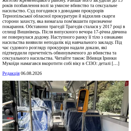
жителю Кременецького району. Раніше його засудили до 15
років позбавлення волі за умисне вбивство та сексуальне
насильство. Суд погодився з доводами прокурорів
Тернопільської обласної прокуратури й відхилив скарги
сторони захисту, яка вимагала пом'якшити призначене
покарання. Обставини трагедії Трагедія сталася у 2017 році в
селищі Вишнівець. Після випускного вечора 17-річна дівчина
не повернулася додому. Наступного ранку її тіло з ознаками
насильства виявили неподалік від навчального закладу. Під
час судового розгляду прокурори надали докази, які
підтвердили причетність обвинуваченого до вбивства та
сексуального насильства. Читайте також: Вбивця Іринки
Мукоїди намагався вкоротити собі віку в СІЗО: деталі […]
Редакція
06.08.2026