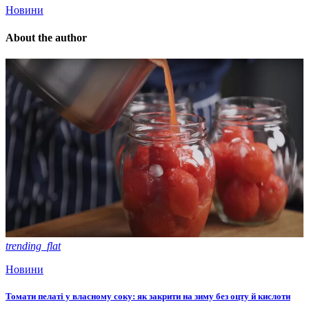
Новини
About the author
trending_flat
Новини
Томати пелаті у власному соку: як закрити на зиму без оцту й кислоти