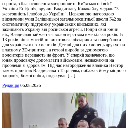
серпня, з благословення митрополита Київського і всієї
України Епіфанія, вручив Владиславу Калакайлу медаль "За
жертовність і любов до України". Церковною нагородою
відзначили учня Заліщицької загальноосвітньої школи №2 за
систематичну підтримку українських військових, які
захищають Україну від російської агресії. Попри свій юний
вік, Владислав займається волонтерством вже кілька років. Із
13 років він самостійно виготовляє ліхтарики та павербанки
для українських захисників. Деталі для них хлопець друкує на
власному 3D-принтері, а готові вироби за допомогою
волонтерів передають на фронт. У єпархії зазначають, що
юнак продовжує допомагати військовим, незважаючи на
проблеми зі здоров'ям. Під час нагородження владика Нестор
також привітав Владислава з 15-річчям, побажав йому міцного
здоров'я, Божої опіки, подякував […]
Редакція
06.08.2026