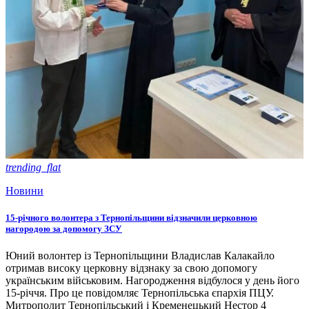
trending_flat
Новини
15-річного волонтера з Тернопільщини відзначили церковною
нагородою за допомогу ЗСУ
Юний волонтер із Тернопільщини Владислав Калакайло
отримав високу церковну відзнаку за свою допомогу
українським військовим. Нагородження відбулося у день його
15-річчя. Про це повідомляє Тернопільська єпархія ПЦУ.
Митрополит Тернопільський і Кременецький Нестор 4