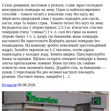
Сезон домашніх заготовок у розпалі, і саме зараз господині
консервують помідори на зиму. Один із найпопулярніших
способів – томати пелаті у власному соку без оцту, які
зберігають природний смак і чудово підходять для соусів,
пасти, піци та інших страв. Томати пелаті без оцту на зиму
Інгредієнти (на 2 літрові банки): 2,5-3 кг м'ясистих стиглих
помідорів (типу "сливка") 1 ч. л. солі без гірки на кожну
літрову банку 1 ч. л. цукру (за бажанням, якщо помідори
кислуваті) Як приготувати Відберіть щільні помідори без
пошкоджень. На кожному зробіть невеликий хрестоподібний
надріз. Залийте окропом на 1-2 хвилини, потім одразу
перекладіть у холодну воду. Зніміть шкірку. Простерилізуйте
банки та кришки. Щільно складіть очищені помідори в банки,
злегка притискаючи ложкою. Вони пустять сік і майже
повністю ним заповнять банку. Додайте сіль, за бажанням —
цукор. Стерилізація На дно великої каструлі покладіть
рушник. Поставте банки, накрийте […]
Редакція
06.08.2026