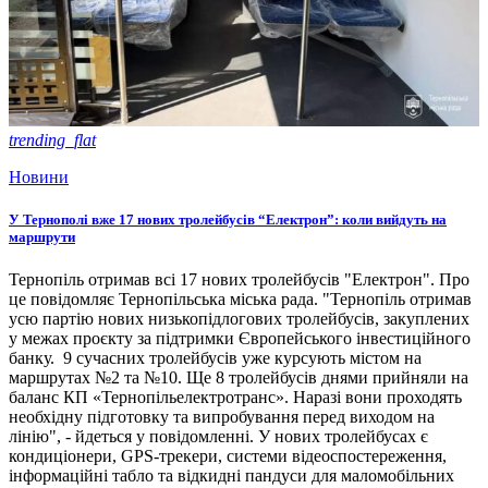
trending_flat
Новини
У Тернополі вже 17 нових тролейбусів “Електрон”: коли вийдуть на
маршрути
Тернопіль отримав всі 17 нових тролейбусів "Електрон". Про
це повідомляє Тернопільська міська рада. "Тернопіль отримав
усю партію нових низькопідлогових тролейбусів, закуплених
у межах проєкту за підтримки Європейського інвестиційного
банку. 9 сучасних тролейбусів уже курсують містом на
маршрутах №2 та №10. Ще 8 тролейбусів днями прийняли на
баланс КП «Тернопільелектротранс». Наразі вони проходять
необхідну підготовку та випробування перед виходом на
лінію", - йдеться у повідомленні. У нових тролейбусах є
кондиціонери, GPS-трекери, системи відеоспостереження,
інформаційні табло та відкидні пандуси для маломобільних