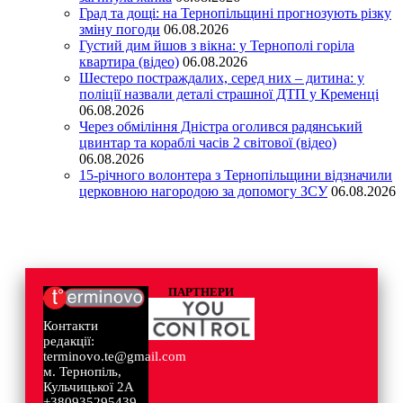
Град та дощі: на Тернопільщині прогнозують різку
зміну погоди
06.08.2026
Густий дим йшов з вікна: у Тернополі горіла
квартира (відео)
06.08.2026
Шестеро постраждалих, серед них – дитина: у
поліції назвали деталі страшної ДТП у Кременці
06.08.2026
Через обміління Дністра оголився радянський
цвинтар та кораблі часів 2 світової (відео)
06.08.2026
15-річного волонтера з Тернопільщини відзначили
церковною нагородою за допомогу ЗСУ
06.08.2026
ПАРТНЕРИ
Контакти
редакції:
terminovo.te@gmail.com
м. Тернопіль,
Кульчицької 2А
+380935295439