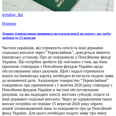
trending_flat
Новини
Деяким тернополянам припинять надсилати пенсії на картку: що треба
зробити до 15 вересня
Частині українців, які отримують пенсії та інші державні
соціальні виплати через "Укрексімбанк", доведеться змінити
банківську установу. Про це повідомили у Пенсійному фонді
України. Що потрібно зробити Це пов'язано з тим, що банк
припиняє співпрацю з Пенсійним фондом України щодо
обслуговування таких рахунків. Щоб і надалі отримувати
кошти на банківську картку, необхідно встигнути подати заяву
до визначеної дати. Акціонерне товариство "Укрексімбанк"
повідомило про припинення з 1 жовтня 2026 року співпраці з
Пенсійним фондом України в частині обслуговування
рахунків, на які надходять пенсії, житлові субсидії, пільги та
інші державні соціальні виплати. Через це одержувачам таких
виплат потрібно не пізніше 15 вересня 2026 року обрати
інший уповноважений банк та повідомити про це Пенсійний
фонд України. Для цього необхідно подати заяву про зміну