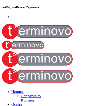
verified_user
Новини Тернополя
Новини
Оперативно
Кримінал
Освіта