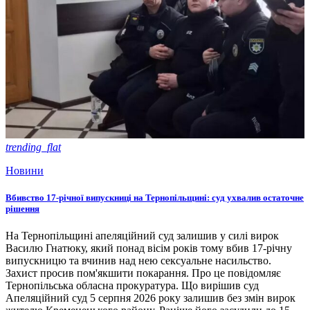
trending_flat
Новини
Вбивство 17-річної випускниці на Тернопільщині: суд ухвалив остаточне
рішення
На Тернопільщині апеляційний суд залишив у силі вирок
Василю Гнатюку, який понад вісім років тому вбив 17-річну
випускницю та вчинив над нею сексуальне насильство.
Захист просив пом'якшити покарання. Про це повідомляє
Тернопільська обласна прокуратура. Що вирішив суд
Апеляційний суд 5 серпня 2026 року залишив без змін вирок