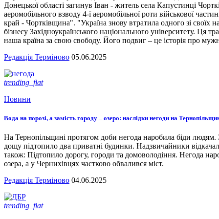
Донецької області загинув Іван - житель села Капустинці Чортк
аеромобільного взводу 4-ї аеромобільної роти військової части
край - Чортківщина". "Україна знову втратила одного зі своїх
бізнесу Західноукраїнського національного університету. Ця тра
наша країна за свою свободу. Його подвиг – це історія про мужн
Редакція Терміново
05.06.2025
trending_flat
Новини
Вода на порозі, а замість городу – озеро: наслідки негоди на Тернопільщи
На Тернопільщині протягом доби негода наробила біди людям. З
дощу підтопило два приватні будинки. Надзвичайники відкача
також: Підтопило дорогу, городи та домоволодіння. Негода наро
озера, а у Чернихівцях частково обвалився міст.
Редакція Терміново
04.06.2025
trending_flat