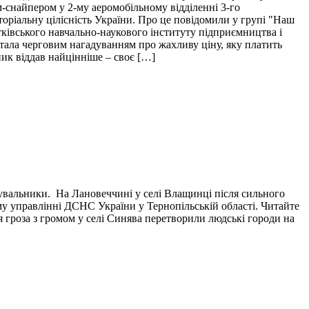
м-снайпером у 2-му аеромобільному відділенні 3-го
торіальну цілісність України. Про це повідомили у групі "Наш
тківського навчально-наукового інституту підприємництва і
і стала черговим нагадуванням про жахливу ціну, яку платить
пик віддав найцінніше – своє […]
тувальники. На Лановеччині у селі Влащинці після сильного
у управлінні ДСНС України у Тернопільській області. Читайте
я гроза з громом у селі Синява перетворили людські городи на