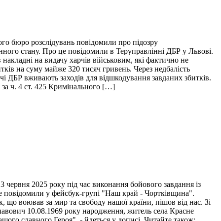
ого бюро розслідувань повідомили про підозру
нного стану. Про це повідомили в Теруправлінні ДБР у Львові.
накладні на видачу харчів військовим, які фактично не
итків на суму майже 320 тисяч гривень. Через недбалість
ідчі ДБР вживають заходів для відшкодування завданих збитків.
за ч. 4 ст. 425 Кримінального […]
 червня 2025 року під час виконання бойового завдання із
це повідомили у фейсбук-групі "Наш край - Чортківщина".
 що воював за мир та свободу нашої країни, пішов від нас. Зі
лавович 10.08.1969 року народження, житель села Красне
ого славного Героя", - йдеться у дописі. Читайте також: