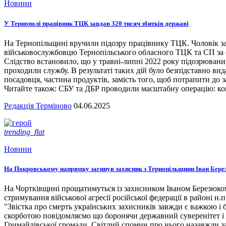
Новини
У Тернополі працівник ТЦК завдав 320 тисяч збитків державі
На Тернопільщині вручили підозру працівнику ТЦК. Чоловік за
військовослужбовцю Тернопільського обласного ТЦК та СП за сл
Слідство встановило, що у травні-липні 2022 року підозрювани
проходили службу. В результаті таких дій було безпідставно вид
посадовця, частина продуктів, замість того, щоб потрапити до з
Читайте також: СБУ та ДБР проводили масштабну операцію: кого
Редакція Терміново
04.06.2025
trending_flat
Новини
На Покровському напрямку загинув захисник з Тернопільщини Іван Бере
На Чортківщині прощатимуться із захисником Іваном Березюком,
стримування військової агресії російської федерації в районі 
"Звістка про смерть українських захисників завжди є важкою і
скорботою повідомляємо що боронячи державний суверенітет і т
Гримайлівської громади. Світлий спомин про нього назавжди за