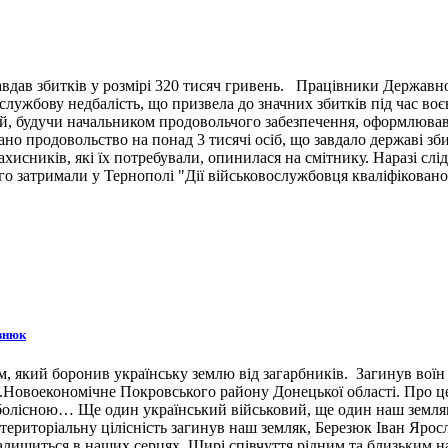
вдав збитків у розмірі 320 тисяч гривень. Працівники Державн
ужбову недбалість, що призвела до значних збитків під час воє
й, будучи начальником продовольчого забезпечення, оформлював 
ано продовольство на понад 3 тисячі осіб, що завдало державі зб
ахисників, які їх потребували, опинилася на смітнику. Наразі сл
 затримали у Тернополі "Дії військовослужбовця кваліфіковано 
знюк
 який боронив українську землю від загарбників. Загинув воїн 3
н.п.Новоекономічне Покровського району Донецької області. Про 
 болісною… Ще один український військовий, ще один наш земляк,
ериторіальну цілісність загинув наш земляк, Березюк Іван Ярос
лишиться в наших серцях. Щирі співчуття рідним та близьким наш