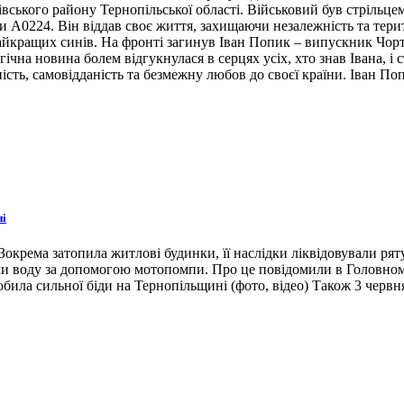
івського району Тернопільської області. Військовий був стрільце
ни А0224. Він віддав своє життя, захищаючи незалежність та тери
 найкращих синів. На фронті загинув Іван Попик – випускник Чор
гічна новина болем відгукнулася в серцях усіх, хто знав Івана, 
ість, самовідданість та безмежну любов до своєї країни. Іван По
ні
окрема затопила житлові будинки, її наслідки ліквідовували ря
ли воду за допомогою мотопомпи. Про це повідомили в Головном
била сильної біди на Тернопільщині (фото, відео) Також 3 червн