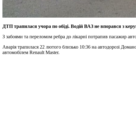
ДТП трапилася учора по обіді. Водій ВАЗ не впорався з керу
З забоями та переломом ребра до лікарні потрапив пасажир авт
Аварія трапилася 22 лютого близько 10:36 на автодорозі Домано
автомобілем Renault Master.