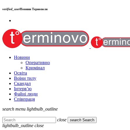
verified_user
Новини Тернополя
Новини
Оперативно
Кримінал
Освіта
Воїни тилу
Скандал
Інтерв’ю
Файні люди
Співпраця
search
menu
lightbulb_outline
close
search
Search
lightbulb_outline
close