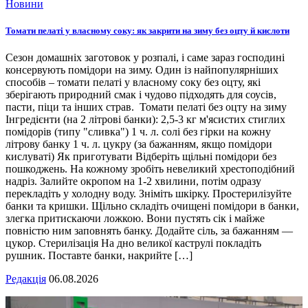
Новини
Томати пелаті у власному соку: як закрити на зиму без оцту й кислоти
Сезон домашніх заготовок у розпалі, і саме зараз господині
консервують помідори на зиму. Один із найпопулярніших
способів – томати пелаті у власному соку без оцту, які
зберігають природний смак і чудово підходять для соусів,
пасти, піци та інших страв. Томати пелаті без оцту на зиму
Інгредієнти (на 2 літрові банки): 2,5-3 кг м'ясистих стиглих
помідорів (типу "сливка") 1 ч. л. солі без гірки на кожну
літрову банку 1 ч. л. цукру (за бажанням, якщо помідори
кислуваті) Як приготувати Відберіть щільні помідори без
пошкоджень. На кожному зробіть невеликий хрестоподібний
надріз. Залийте окропом на 1-2 хвилини, потім одразу
перекладіть у холодну воду. Зніміть шкірку. Простерилізуйте
банки та кришки. Щільно складіть очищені помідори в банки,
злегка притискаючи ложкою. Вони пустять сік і майже
повністю ним заповнять банку. Додайте сіль, за бажанням —
цукор. Стерилізація На дно великої каструлі покладіть
рушник. Поставте банки, накрийте […]
Редакція
06.08.2026