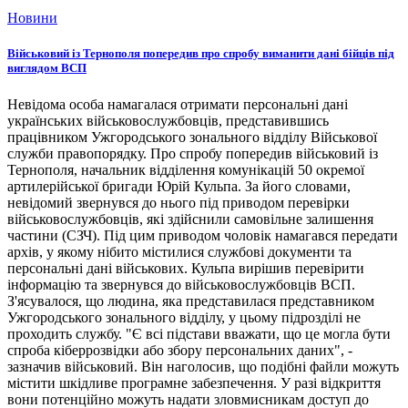
Новини
Військовий із Тернополя попередив про спробу виманити дані бійців під
виглядом ВСП
Невідома особа намагалася отримати персональні дані
українських військовослужбовців, представившись
працівником Ужгородського зонального відділу Військової
служби правопорядку. Про спробу попередив військовий із
Тернополя, начальник відділення комунікацій 50 окремої
артилерійської бригади Юрій Кульпа. За його словами,
невідомий звернувся до нього під приводом перевірки
військовослужбовців, які здійснили самовільне залишення
частини (СЗЧ). Під цим приводом чоловік намагався передати
архів, у якому нібито містилися службові документи та
персональні дані військових. Кульпа вирішив перевірити
інформацію та звернувся до військовослужбовців ВСП.
З'ясувалося, що людина, яка представилася представником
Ужгородського зонального відділу, у цьому підрозділі не
проходить службу. "Є всі підстави вважати, що це могла бути
спроба кіберрозвідки або збору персональних даних", -
зазначив військовий. Він наголосив, що подібні файли можуть
містити шкідливе програмне забезпечення. У разі відкриття
вони потенційно можуть надати зловмисникам доступ до