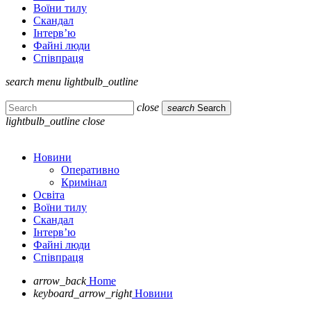
Воїни тилу
Скандал
Інтерв’ю
Файні люди
Співпраця
search
menu
lightbulb_outline
close
search
Search
lightbulb_outline
close
Новини
Оперативно
Кримінал
Освіта
Воїни тилу
Скандал
Інтерв’ю
Файні люди
Співпраця
arrow_back
Home
keyboard_arrow_right
Новини