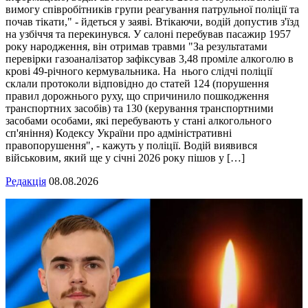
вимогу співробітників групи реагування патрульної поліції та
почав тікати," - йдеться у заяві. Втікаючи, водій допустив з'їзд
на узбіччя та перекинувся. У салоні перебував пасажир 1957
року народження, він отримав травми "За результатами
перевірки газоаналізатор зафіксував 3,48 проміле алкоголю в
крові 49-річного кермувальника. На нього слідчі поліції
склали протоколи відповідно до статей 124 (порушення
правил дорожнього руху, що спричинило пошкодження
транспортних засобів) та 130 (керування транспортними
засобами особами, які перебувають у стані алкогольного
сп'яніння) Кодексу України про адміністративні
правопорушення", - кажуть у поліції. Водій виявився
військовим, який ще у січні 2026 року пішов у […]
Редакція
08.08.2026