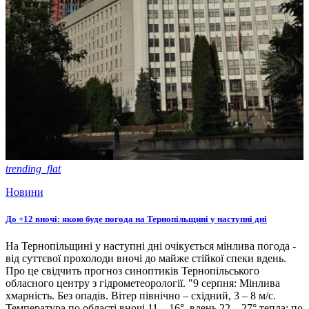
trending_flat
Новини
До +12 вночі: якою буде погода на Тернопільщині у наступні дні
На Тернопільщині у наступні дні очікується мінлива погода -
від суттєвої прохолоди вночі до майже стійкої спеки вдень.
Про це свідчить прогноз синоптиків Тернопільського
обласного центру з гідрометеорології. "9 серпня: Мінлива
хмарність. Без опадів. Вітер північно – східний, 3 – 8 м/с.
Температура по області вночі 11 – 16°, вдень 22 – 27° тепла; по