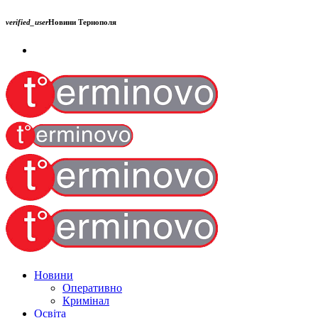
verified_user
Новини Тернополя
Новини
Оперативно
Кримінал
Освіта