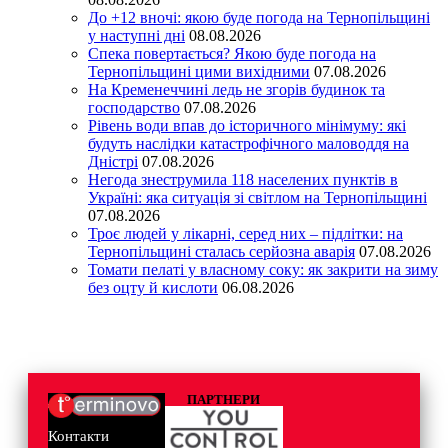
До +12 вночі: якою буде погода на Тернопільщині
у наступні дні
08.08.2026
Спека повертається? Якою буде погода на
Тернопільщині цими вихідними
07.08.2026
На Кременеччині ледь не згорів будинок та
господарство
07.08.2026
Рівень води впав до історичного мінімуму: які
будуть наслідки катастрофічного маловоддя на
Дністрі
07.08.2026
Негода знеструмила 118 населених пунктів в
Україні: яка ситуація зі світлом на Тернопільщині
07.08.2026
Троє людей у лікарні, серед них – підлітки: на
Тернопільщині сталась серйозна аварія
07.08.2026
Томати пелаті у власному соку: як закрити на зиму
без оцту й кислоти
06.08.2026
ПАРТНЕРИ
Контакти