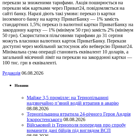
перекази за зниженими тарифами. Акція поширюється на
перекази між картками через Приват24, повідомляється на
сайті банку. Наразі діють такі умови: переказ із картки
іноземного банку на картку ПриватБанку — 1% замість
стандартних 1,5%; переказ із валютної картки ПриватБанку на
закордонну картку — 1% (мінімум 50 грн) замість 2% (мінімум
50 грн). Скористатися пільговими тарифами до 31 серпня
можуть власники валютних карток ПриватБанку. Перекази
доступні через мобільний застосунок або вебверсію Приват24.
Мінімальна сума операції становить еквівалент 10 доларів, а
загальний місячний ліміт на перекази на закордонні картки —
100 тис. грн в еквіваленті.
Редакція
06.08.2026
Новини
Майже 3,5 промілле: на Тернопільщині
надзвичайно п’яний водій втрапив в аварію
08.08.2026
Тернопільщина втратила 24-річного Героя Андрія
Іскоростенського
08.08.2026
Військовий із Тернополя попередив про спробу
виманити дані бійців під виглядом ВСП
08.08.2026