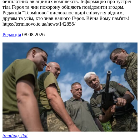
безпілотних авіаційних комплексів. Інформацію про зустріч
тіла Героя та чин похорону обіцяють повідомити згодом.
Редакція "Терміново" висловлює щирі співчуття рідним,
друзям та усім, хто знав нашого Героя. Вічна йому пам'ять!
https://terminovo.te.ua/news/142855/
Редакція
08.08.2026
trending_flat