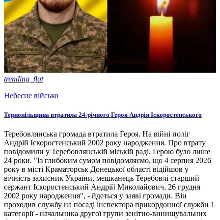
trending_flat
Небесне військо
Тернопільщина втратила 24-річного Героя Андрія Іскоростенського
Теребовлянська громада втратила Героя. На війні поліг
Андрій Іскоростенський 2002 року народження. Про втрату
повідомили у Теребовлянській міській раді. Герою було лише
24 роки. "Із глибоким сумом повідомляємо, що 4 серпня 2026
року в місті Краматорськ Донецької області відійшов у
вічність захисник України, мешканець Теребовлі старший
сержант Іскоростенський Андрій Миколайович, 26 грудня
2002 року народження", - йдеться у заяві громади. Він
проходив службу на посаді інспектора прикордонної служби 1
категорії - начальника другої групи зенітно-винищувальних