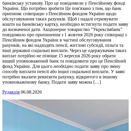
банківську установу. Про це повідомили у Пенсійному фонді
України. Що потрібно зробити Це пов'язано з тим, що банк
припиняє співпрацю з Пенсійним фондом України щодо
обслуговування таких рахунків. Щоб і надалі отримувати
кошти на банківську картку, необхідно встигнути подати заяву
до визначеної дати. Акціонерне товариство "Укрексімбанк"
повідомило про припинення з 1 жовтня 2026 року співпраці з
Пенсійним фондом України в частині обслуговування
рахунків, на які надходять пенсії, житлові субсидії, пільги та
інші державні соціальні виплати. Через це одержувачам таких
виплат потрібно не пізніше 15 вересня 2026 року обрати
інший уповноважений банк та повідомити про це Пенсійний
фонд України. Для цього необхідно подати заяву про зміну
способу виплати пенсії або іншої соціальної виплати. У заяві
потрібно вказати реквізити рахунку, відкритого в іншому
уповноваженому банку. Подати заяву можна […]
Редакція
06.08.2026