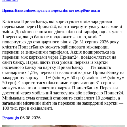
ПриватБанк змінює правила переказів: що потрібно знати
Клієнтам ПриватБанку, які користуються міжнародними
переказами через Приват24, варто звернути увагу на важливі
зміни. До кінця серпня ще діють пільгові тарифи, однак уже з
1 вересня, якщо банк не продовжить акцію, комісії
повернуться до стандартного рівня. До 31 серпня 2026 року
клієнти ПриватБанку можуть здійснювати міжнародні
перекази за зниженими тарифами. Акція поширюється на
перекази між картками через Приват24, повідомляється на
сайті банку. Наразі діють такі умови: переказ із картки
іноземного банку на картку ПриватБанку — 1% замість
стандартних 1,5%; переказ із валютної картки ПриватБанку на
закордонну картку — 1% (мінімум 50 грн) замість 2% (мінімум
50 грн). Скористатися пільговими тарифами до 31 серпня
можуть власники валютних карток ПриватБанку. Перекази
доступні через мобільний застосунок або вебверсію Приват24.
Мінімальна сума операції становить еквівалент 10 доларів, а
загальний місячний ліміт на перекази на закордонні картки —
100 тис. грн в еквіваленті.
Редакція
06.08.2026