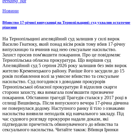
trending_flat
Новини
Вбивство 17-річної випускниці на Тернопільщині: суд ухвалив остаточне
рішення
На Тернопільщині апеляційний суд залишив у силі вирок
Василю Гнатюку, який понад вісім років тому вбив 17-річну
випускницю та вчинив над нею сексуальне насильство.
Захист просив пом'якшити покарання. Про це повідомляє
Тернопільська обласна прокуратура. Що вирішив суд
Апеляційний суд 5 серпня 2026 року залишив без змін вирок
жителю Кременецького району. Раніше його засудили до 15
років позбавлення волі за умисне вбивство та сексуальне
насильство. Суд погодився з доводами прокурорів
Тернопільської обласної прокуратури й відхилив скарги
сторони захисту, яка вимагала пом'якшити призначене
покарання. Обставини трагедії Трагедія сталася у 2017 році в
селищі Вишнівець. Після випускного вечора 17-річна дівчина
не повернулася додому. Наступного ранку її тіло з ознаками
насильства виявили неподалік від навчального закладу. Під
час судового розгляду прокурори надали докази, які
підтвердили причетність обвинуваченого до вбивства та
сексуального насильства. Читайте також: Вбивця Іринки