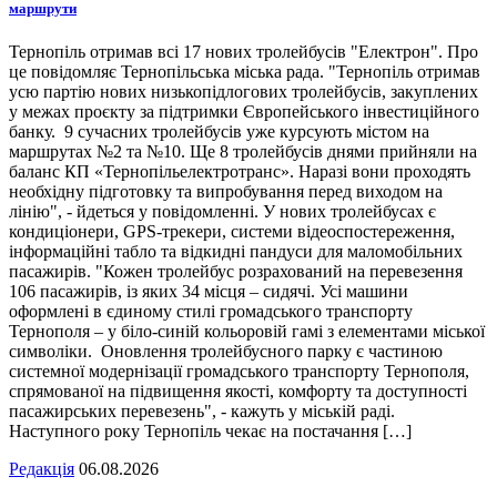
маршрути
Тернопіль отримав всі 17 нових тролейбусів "Електрон". Про
це повідомляє Тернопільська міська рада. "Тернопіль отримав
усю партію нових низькопідлогових тролейбусів, закуплених
у межах проєкту за підтримки Європейського інвестиційного
банку. 9 сучасних тролейбусів уже курсують містом на
маршрутах №2 та №10. Ще 8 тролейбусів днями прийняли на
баланс КП «Тернопільелектротранс». Наразі вони проходять
необхідну підготовку та випробування перед виходом на
лінію", - йдеться у повідомленні. У нових тролейбусах є
кондиціонери, GPS-трекери, системи відеоспостереження,
інформаційні табло та відкидні пандуси для маломобільних
пасажирів. "Кожен тролейбус розрахований на перевезення
106 пасажирів, із яких 34 місця – сидячі. Усі машини
оформлені в єдиному стилі громадського транспорту
Тернополя – у біло-синій кольоровій гамі з елементами міської
символіки. Оновлення тролейбусного парку є частиною
системної модернізації громадського транспорту Тернополя,
спрямованої на підвищення якості, комфорту та доступності
пасажирських перевезень", - кажуть у міській раді.
Наступного року Тернопіль чекає на постачання […]
Редакція
06.08.2026