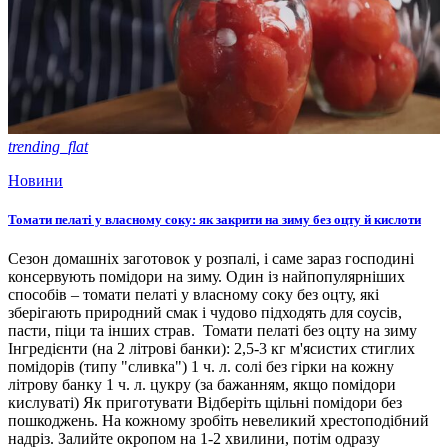
trending_flat
Новини
Томати пелаті у власному соку: як закрити на зиму без оцту й кислоти
Сезон домашніх заготовок у розпалі, і саме зараз господині
консервують помідори на зиму. Один із найпопулярніших
способів – томати пелаті у власному соку без оцту, які
зберігають природний смак і чудово підходять для соусів,
пасти, піци та інших страв. Томати пелаті без оцту на зиму
Інгредієнти (на 2 літрові банки): 2,5-3 кг м'ясистих стиглих
помідорів (типу "сливка") 1 ч. л. солі без гірки на кожну
літрову банку 1 ч. л. цукру (за бажанням, якщо помідори
кислуваті) Як приготувати Відберіть щільні помідори без
пошкоджень. На кожному зробіть невеликий хрестоподібний
надріз. Залийте окропом на 1-2 хвилини, потім одразу