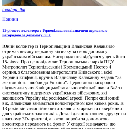
trending_flat
Новини
15-річного волонтера з Тернопільщини відзначили церковною
нагородою за допомогу ЗСУ
Юний волонтер із Тернопільщини Владислав Калакайло
отримав високу церковну відзнаку за свою допомогу
українським військовим. Нагородження відбулося у день його
15-річчя. Про це повідомляє Тернопільська єпархія ПЦУ.
Митрополит Тернопільський і Кременецький Нестор 4
серпня, з благословення митрополита Київського і всієї
України Епіфанія, вручив Владиславу Калакайлу медаль "За
жертовність і любов до України". Церковною нагородою
відзначили учня Заліщицької загальноосвітньої школи №2 за
систематичну підтримку українських військових, які
захищають Україну від російської агресії. Попри свій юний
вік, Владислав займається волонтерством вже кілька років. Із
13 років він самостійно виготовляє ліхтарики та павербанки
для українських захисників. Деталі для них хлопець друкує на
власному 3D-принтері, а готові вироби за допомогою
волонтерів передають на фронт. У єпархії зазначають, що