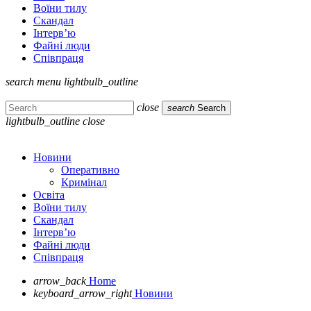
Воїни тилу
Скандал
Інтерв’ю
Файні люди
Співпраця
search
menu
lightbulb_outline
close
search
Search
lightbulb_outline
close
Новини
Оперативно
Кримінал
Освіта
Воїни тилу
Скандал
Інтерв’ю
Файні люди
Співпраця
arrow_back
Home
keyboard_arrow_right
Новини