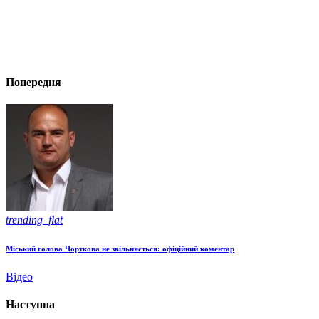
Попередня
trending_flat
Міський голова Чорткова не звільняється: офіційний коментар
Відео
Наступна