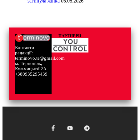
загинула жінка
06.08.2026
ПАРТНЕРИ
Контакти
редакції:
terminovo.te@gmail.com
м. Тернопіль,
Кульчицької 2А
+380935295439