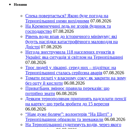
Новини
Спека повертається? Якою буде погода на
Тернопільщині цими вихідними
07.08.2026
На Кременеччині ледь не згорів будинок та
господарство
07.08.2026
Рівень води впав до історичного мінімуму: які
будуть наслідки катастрофічного маловоддя на
Дністрі
07.08.2026
Негода знеструмила 118 населених пунктів в
Україні: яка ситуація зі світлом на Тернопільщині
07.08.2026
Троє людей у лікарні, серед них – підлітки: на
Тернопільщині сталась серйозна аварія
07.08.2026
Томати пелаті у власному соку: як закрити на зиму
без оцту й кислоти
06.08.2026
ПриватБанк змінює правила переказів: що
потрібно знати
06.08.2026
Деяким тернополянам припинять надсилати пенсії
на картку: що треба зробити до 15 вересня
06.08.2026
“Нам дуже боляче”: волонтерів “На Щиті” з
Тернопільщини образили та зневажили
06.08.2026
На Тернопільщині судитимуть водія, через якого