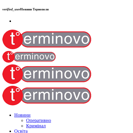
verified_user
Новини Тернополя
Новини
Оперативно
Кримінал
Освіта