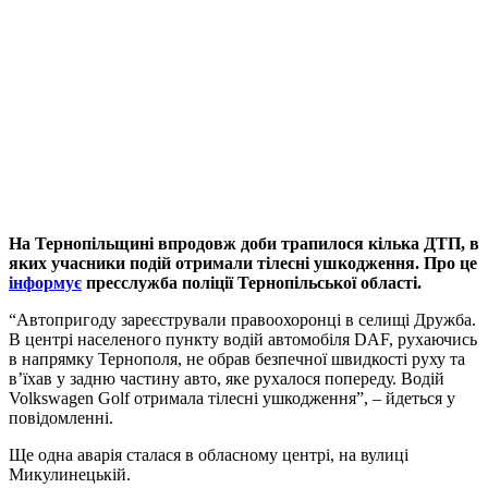
На Тернопільщині впродовж доби трапилося кілька ДТП, в
яких учасники подій отримали тілесні ушкодження. Про це
інформує
пресслужба поліції Тернопільської області.
“Автопригоду зареєстрували правоохоронці в селищі Дружба.
В центрі населеного пункту водій автомобіля DAF, рухаючись
в напрямку Тернополя, не обрав безпечної швидкості руху та
в’їхав у задню частину авто, яке рухалося попереду. Водій
Volkswagen Golf отримала тілесні ушкодження”, – йдеться у
повідомленні.
Ще одна аварія сталася в обласному центрі, на вулиці
Микулинецькій.