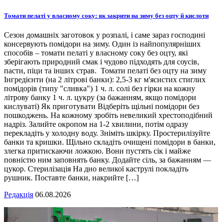
Томати пелаті у власному соку: як закрити на зиму без оцту й кислоти
Сезон домашніх заготовок у розпалі, і саме зараз господині
консервують помідори на зиму. Один із найпопулярніших
способів – томати пелаті у власному соку без оцту, які
зберігають природний смак і чудово підходять для соусів,
пасти, піци та інших страв. Томати пелаті без оцту на зиму
Інгредієнти (на 2 літрові банки): 2,5-3 кг м'ясистих стиглих
помідорів (типу "сливка") 1 ч. л. солі без гірки на кожну
літрову банку 1 ч. л. цукру (за бажанням, якщо помідори
кислуваті) Як приготувати Відберіть щільні помідори без
пошкоджень. На кожному зробіть невеликий хрестоподібний
надріз. Залийте окропом на 1-2 хвилини, потім одразу
перекладіть у холодну воду. Зніміть шкірку. Простерилізуйте
банки та кришки. Щільно складіть очищені помідори в банки,
злегка притискаючи ложкою. Вони пустять сік і майже
повністю ним заповнять банку. Додайте сіль, за бажанням —
цукор. Стерилізація На дно великої каструлі покладіть
рушник. Поставте банки, накрийте […]
Редакція
06.08.2026