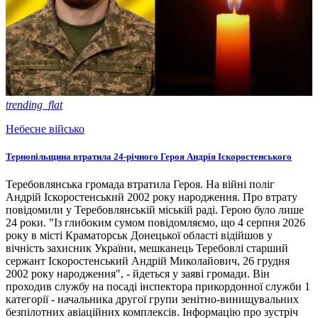
trending_flat
Небесне військо
Тернопільщина втратила 24-річного Героя Андрія Іскоростенського
Теребовлянська громада втратила Героя. На війні поліг
Андрій Іскоростенський 2002 року народження. Про втрату
повідомили у Теребовлянській міській раді. Герою було лише
24 роки. "Із глибоким сумом повідомляємо, що 4 серпня 2026
року в місті Краматорськ Донецької області відійшов у
вічність захисник України, мешканець Теребовлі старший
сержант Іскоростенський Андрій Миколайович, 26 грудня
2002 року народження", - йдеться у заяві громади. Він
проходив службу на посаді інспектора прикордонної служби 1
категорії - начальника другої групи зенітно-винищувальних
безпілотних авіаційних комплексів. Інформацію про зустріч