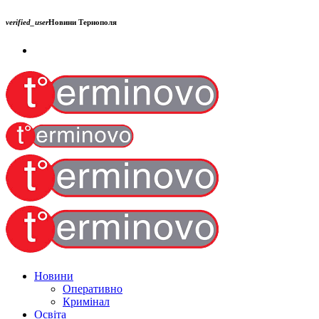
verified_user
Новини Тернополя
Новини
Оперативно
Кримінал
Освіта