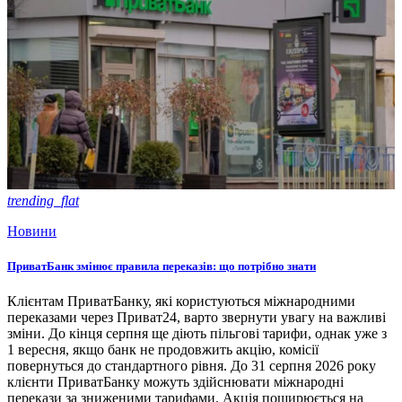
trending_flat
Новини
ПриватБанк змінює правила переказів: що потрібно знати
Клієнтам ПриватБанку, які користуються міжнародними
переказами через Приват24, варто звернути увагу на важливі
зміни. До кінця серпня ще діють пільгові тарифи, однак уже з
1 вересня, якщо банк не продовжить акцію, комісії
повернуться до стандартного рівня. До 31 серпня 2026 року
клієнти ПриватБанку можуть здійснювати міжнародні
перекази за зниженими тарифами. Акція поширюється на