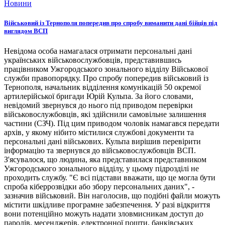
Новини
Військовий із Тернополя попередив про спробу виманити дані бійців під
виглядом ВСП
Невідома особа намагалася отримати персональні дані
українських військовослужбовців, представившись
працівником Ужгородського зонального відділу Військової
служби правопорядку. Про спробу попередив військовий із
Тернополя, начальник відділення комунікацій 50 окремої
артилерійської бригади Юрій Кульпа. За його словами,
невідомий звернувся до нього під приводом перевірки
військовослужбовців, які здійснили самовільне залишення
частини (СЗЧ). Під цим приводом чоловік намагався передати
архів, у якому нібито містилися службові документи та
персональні дані військових. Кульпа вирішив перевірити
інформацію та звернувся до військовослужбовців ВСП.
З'ясувалося, що людина, яка представилася представником
Ужгородського зонального відділу, у цьому підрозділі не
проходить службу. "Є всі підстави вважати, що це могла бути
спроба кіберрозвідки або збору персональних даних", -
зазначив військовий. Він наголосив, що подібні файли можуть
містити шкідливе програмне забезпечення. У разі відкриття
вони потенційно можуть надати зловмисникам доступ до
паролів, месенджерів, електронної пошти, банківських