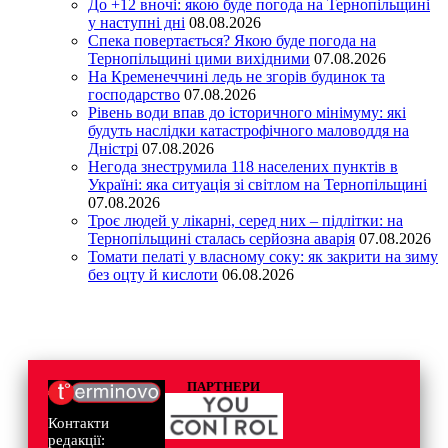
До +12 вночі: якою буде погода на Тернопільщині
у наступні дні
08.08.2026
Спека повертається? Якою буде погода на
Тернопільщині цими вихідними
07.08.2026
На Кременеччині ледь не згорів будинок та
господарство
07.08.2026
Рівень води впав до історичного мінімуму: які
будуть наслідки катастрофічного маловоддя на
Дністрі
07.08.2026
Негода знеструмила 118 населених пунктів в
Україні: яка ситуація зі світлом на Тернопільщині
07.08.2026
Троє людей у лікарні, серед них – підлітки: на
Тернопільщині сталась серйозна аварія
07.08.2026
Томати пелаті у власному соку: як закрити на зиму
без оцту й кислоти
06.08.2026
ПАРТНЕРИ
Контакти
редакції: