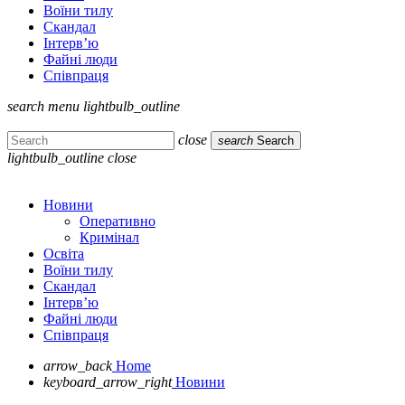
Воїни тилу
Скандал
Інтерв’ю
Файні люди
Співпраця
search
menu
lightbulb_outline
close
search
Search
lightbulb_outline
close
Новини
Оперативно
Кримінал
Освіта
Воїни тилу
Скандал
Інтерв’ю
Файні люди
Співпраця
arrow_back
Home
keyboard_arrow_right
Новини