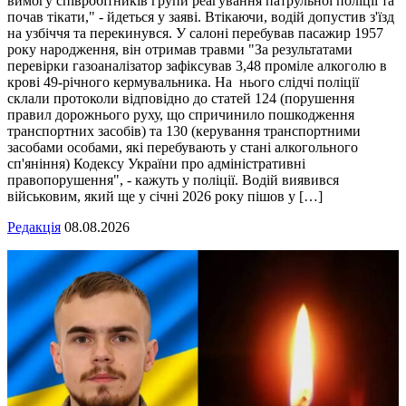
вимогу співробітників групи реагування патрульної поліції та
почав тікати," - йдеться у заяві. Втікаючи, водій допустив з'їзд
на узбіччя та перекинувся. У салоні перебував пасажир 1957
року народження, він отримав травми "За результатами
перевірки газоаналізатор зафіксував 3,48 проміле алкоголю в
крові 49-річного кермувальника. На нього слідчі поліції
склали протоколи відповідно до статей 124 (порушення
правил дорожнього руху, що спричинило пошкодження
транспортних засобів) та 130 (керування транспортними
засобами особами, які перебувають у стані алкогольного
сп'яніння) Кодексу України про адміністративні
правопорушення", - кажуть у поліції. Водій виявився
військовим, який ще у січні 2026 року пішов у […]
Редакція
08.08.2026