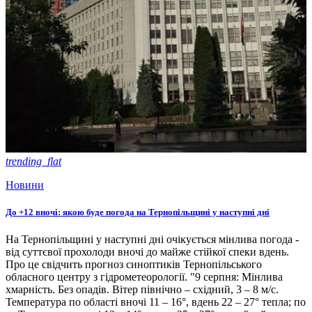
trending_flat
Новини
До +12 вночі: якою буде погода на Тернопільщині у наступні дні
На Тернопільщині у наступні дні очікується мінлива погода -
від суттєвої прохолоди вночі до майже стійкої спеки вдень.
Про це свідчить прогноз синоптиків Тернопільського
обласного центру з гідрометеорології. "9 серпня: Мінлива
хмарність. Без опадів. Вітер північно – східний, 3 – 8 м/с.
Температура по області вночі 11 – 16°, вдень 22 – 27° тепла; по