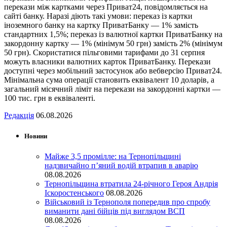
перекази між картками через Приват24, повідомляється на
сайті банку. Наразі діють такі умови: переказ із картки
іноземного банку на картку ПриватБанку — 1% замість
стандартних 1,5%; переказ із валютної картки ПриватБанку на
закордонну картку — 1% (мінімум 50 грн) замість 2% (мінімум
50 грн). Скористатися пільговими тарифами до 31 серпня
можуть власники валютних карток ПриватБанку. Перекази
доступні через мобільний застосунок або вебверсію Приват24.
Мінімальна сума операції становить еквівалент 10 доларів, а
загальний місячний ліміт на перекази на закордонні картки —
100 тис. грн в еквіваленті.
Редакція
06.08.2026
Новини
Майже 3,5 промілле: на Тернопільщині
надзвичайно п’яний водій втрапив в аварію
08.08.2026
Тернопільщина втратила 24-річного Героя Андрія
Іскоростенського
08.08.2026
Військовий із Тернополя попередив про спробу
виманити дані бійців під виглядом ВСП
08.08.2026