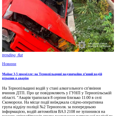
trending_flat
Новини
Майже 3,5 промілле: на Тернопільщині надзвичайно п’яний водій
втрапив в аварію
На Тернопільщині водій у стані алкогольного сп'яніння
вчинив ДТП. Про це повідомляють у ГУНП у Тернопільській
області. "Аварія трапилася 8 серпня близько 11:00 в селі
Скоморохи. На місце події виїжджала слідчо-оперативна
група відділу поліції №2 Тернополя. за попередньою
інформацією, водій автомобіля ВАЗ 2108 не зупинився на