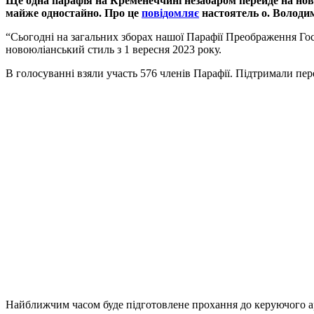
Ще одна парафія на Кременеччині незабаром перейде на нов
майже одностайно. Про це
повідомляє
настоятель о. Володи
“Сьогодні на загальних зборах нашої Парафії Преображення Го
новоюліанський стиль з 1 вересня 2023 року.
В голосуванні взяли участь 576 членів Парафії. Підтримали пер
Найближчим часом буде підготовлене прохання до керуючого ар