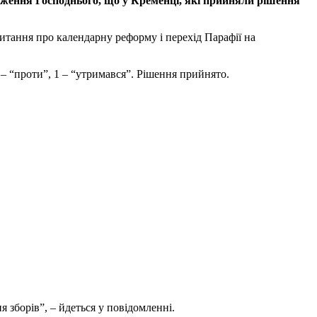
ження Господнього, що у Кременці, які прийняли рішення
итання про календарну реформу і перехід Парафії на
 – “проти”, 1 – “утримався”. Рішення прийнято.
зборів”, – йдеться у повідомленні.