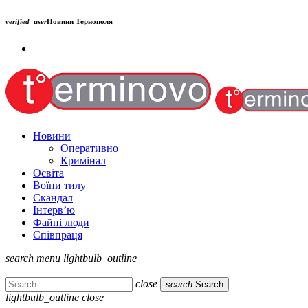
verified_user
Новини Тернополя
Новини
Оперативно
Кримінал
Освіта
Воїни тилу
Скандал
Інтерв’ю
Файні люди
Співпраця
search
menu
lightbulb_outline
close
search
Search
lightbulb_outline
close