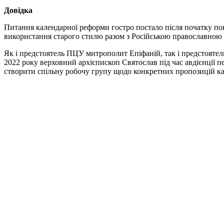
Довідка
Питання календарної реформи гостро постало після початку пов
використання старого стилю разом з Російською православною ц
Як і предстоятель ПЦУ митрополит Епіфаній, так і предстояте
2022 року верховний архієпископ Святослав під час авдієнції
створити спільну робочу групу щодо конкретних пропозицій к