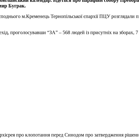
оюліанський календар. Йдеться про парафіян собору Преобра
мир Буграк.
споднього м.Кременець Тернопільської єпархії ПЦУ розглядали п
ехід, проголосувавши “ЗА” – 568 людей із присутніх на зборах, 7
хієрея про клопотання перед Синодом про затвердження рішення 