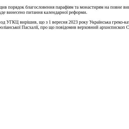
ив порядок благословення парафіям та монастирям на повне вик
буде винесено питання календарної реформи.
д УГКЦ вирішив, що з 1 вересня 2023 року Українська греко-кат
юліанської Пасхалії, про що повідомив верховний архиєпископ С