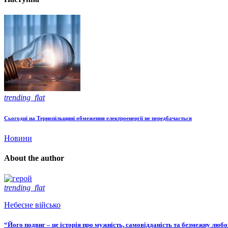
trending_flat
Сьогодні на Тернопільщині обмеження електроенергії не передбачається
Новини
About the author
trending_flat
Небесне військо
“Його подвиг – це історія про мужність, самовідданість та безмежну люб