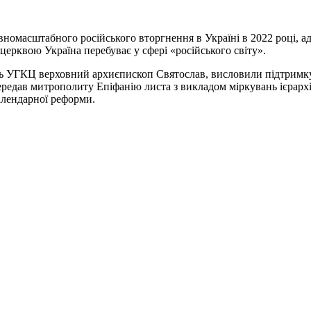
номасштабного російського вторгнення в Україні в 2022 році, ад
ерквою Україна перебуває у сфері «російського світу».
ль УГКЦ верховний архиєпископ Святослав, висловили підтримку
 передав митрополиту Епіфанію листа з викладом міркувань ієра
алендарної реформи.