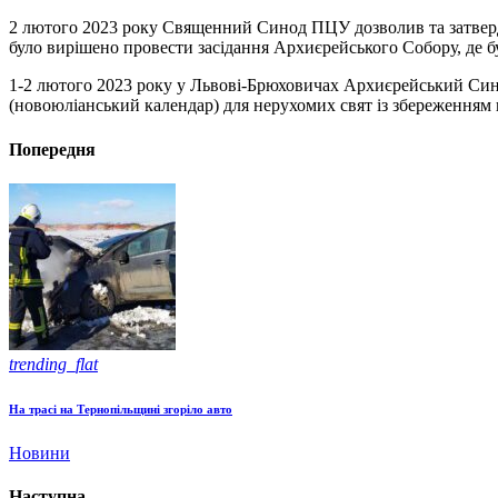
2 лютого 2023 року Священний Синод ПЦУ дозволив та затверд
було вирішено провести засідання Архиєрейського Собору, де 
1-2 лютого 2023 року у Львові-Брюховичах Архиєрейський Сино
(новоюліанський календар) для нерухомих свят із збереженням 
Попередня
trending_flat
На трасі на Тернопільщині згоріло авто
Новини
Наступна