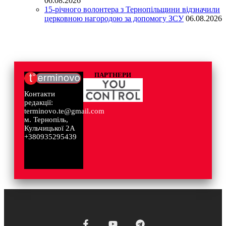
06.08.2026
15-річного волонтера з Тернопільщини відзначили
церковною нагородою за допомогу ЗСУ
06.08.2026
ПАРТНЕРИ
Контакти
редакції:
terminovo.te@gmail.com
м. Тернопіль,
Кульчицької 2А
+380935295439