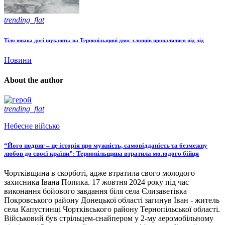
trending_flat
Тіло юнака досі шукають: на Тернопільщині двоє хлопців провалилися під лід
Новини
About the author
trending_flat
Небесне військо
“Його подвиг – це історія про мужність, самовідданість та безмежну
любов до своєї країни”: Тернопільщина втратила молодого бійця
Чортківщина в скорботі, адже втратила свого молодого
захисника Івана Попика. 17 жовтня 2024 року під час
виконання бойового завдання біля села Єлизаветівка
Покровського району Донецької області загинув Іван - житель
села Капустинці Чортківського району Тернопільської області.
Військовий був стрільцем-снайпером у 2-му аеромобільному