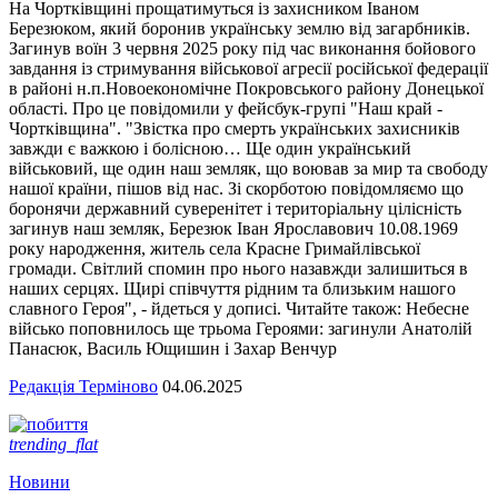
На Чортківщині прощатимуться із захисником Іваном
Березюком, який боронив українську землю від загарбників.
Загинув воїн 3 червня 2025 року під час виконання бойового
завдання із стримування військової агресії російської федерації
в районі н.п.Новоекономічне Покровського району Донецької
області. Про це повідомили у фейсбук-групі "Наш край -
Чортківщина". "Звістка про смерть українських захисників
завжди є важкою і болісною… Ще один український
військовий, ще один наш земляк, що воював за мир та свободу
нашої країни, пішов від нас. Зі скорботою повідомляємо що
боронячи державний суверенітет і територіальну цілісність
загинув наш земляк, Березюк Іван Ярославович 10.08.1969
року народження, житель села Красне Гримайлівської
громади. Світлий спомин про нього назавжди залишиться в
наших серцях. Щирі співчуття рідним та близьким нашого
славного Героя", - йдеться у дописі. Читайте також: Небесне
військо поповнилось ще трьома Героями: загинули Анатолій
Панасюк, Василь Ющишин і Захар Венчур
Редакція Терміново
04.06.2025
trending_flat
Новини