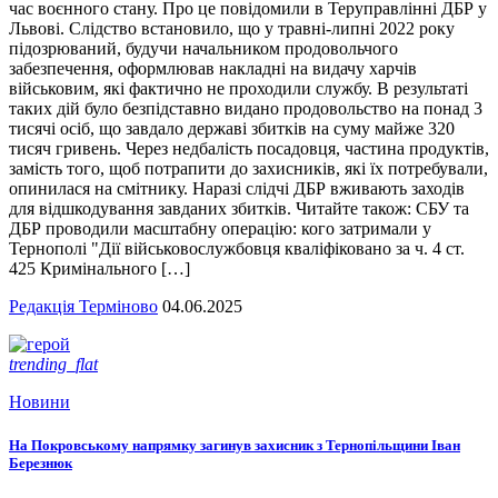
час воєнного стану. Про це повідомили в Теруправлінні ДБР у
Львові. Слідство встановило, що у травні-липні 2022 року
підозрюваний, будучи начальником продовольчого
забезпечення, оформлював накладні на видачу харчів
військовим, які фактично не проходили службу. В результаті
таких дій було безпідставно видано продовольство на понад 3
тисячі осіб, що завдало державі збитків на суму майже 320
тисяч гривень. Через недбалість посадовця, частина продуктів,
замість того, щоб потрапити до захисників, які їх потребували,
опинилася на смітнику. Наразі слідчі ДБР вживають заходів
для відшкодування завданих збитків. Читайте також: СБУ та
ДБР проводили масштабну операцію: кого затримали у
Тернополі "Дії військовослужбовця кваліфіковано за ч. 4 ст.
425 Кримінального […]
Редакція Терміново
04.06.2025
trending_flat
Новини
На Покровському напрямку загинув захисник з Тернопільщини Іван
Березнюк