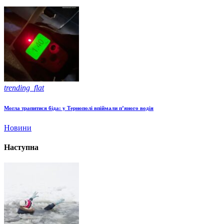
trending_flat
Могла трапитися біда: у Тернополі впіймали п’яного водія
Новини
Наступна