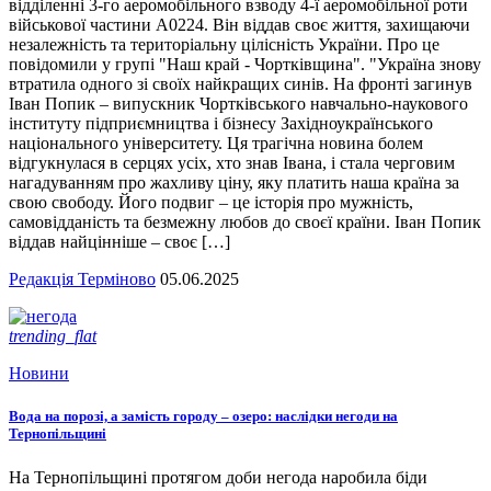
відділенні 3-го аеромобільного взводу 4-ї аеромобільної роти
військової частини А0224. Він віддав своє життя, захищаючи
незалежність та територіальну цілісність України. Про це
повідомили у групі "Наш край - Чортківщина". "Україна знову
втратила одного зі своїх найкращих синів. На фронті загинув
Іван Попик – випускник Чортківського навчально-наукового
інституту підприємництва і бізнесу Західноукраїнського
національного університету. Ця трагічна новина болем
відгукнулася в серцях усіх, хто знав Івана, і стала черговим
нагадуванням про жахливу ціну, яку платить наша країна за
свою свободу. Його подвиг – це історія про мужність,
самовідданість та безмежну любов до своєї країни. Іван Попик
віддав найцінніше – своє […]
Редакція Терміново
05.06.2025
trending_flat
Новини
Вода на порозі, а замість городу – озеро: наслідки негоди на
Тернопільщині
На Тернопільщині протягом доби негода наробила біди