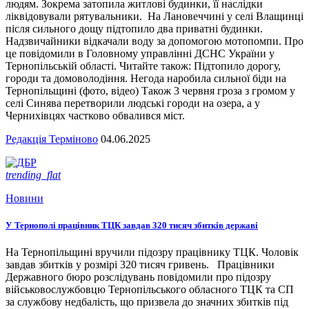
людям. Зокрема затопила житлові будинки, її наслідки
ліквідовували рятувальники. На Лановеччині у селі Влащинці
після сильного дощу підтопило два приватні будинки.
Надзвичайники відкачали воду за допомогою мотопомпи. Про
це повідомили в Головному управлінні ДСНС України у
Тернопільській області. Читайте також: Підтопило дорогу,
городи та домоволодіння. Негода наробила сильної біди на
Тернопільщині (фото, відео) Також 3 червня гроза з громом у
селі Синява перетворили людські городи на озера, а у
Чернихівцях частково обвалився міст.
Редакція Терміново
04.06.2025
trending_flat
Новини
У Тернополі працівник ТЦК завдав 320 тисяч збитків державі
На Тернопільщині вручили підозру працівнику ТЦК. Чоловік
завдав збитків у розмірі 320 тисяч гривень. Працівники
Державного бюро розслідувань повідомили про підозру
військовослужбовцю Тернопільського обласного ТЦК та СП
за службову недбалість, що призвела до значних збитків під