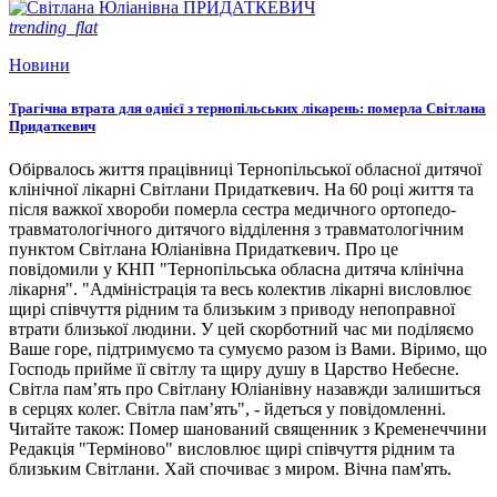
trending_flat
Новини
Трагічна втрата для однієї з тернопільських лікарень: померла Світлана
Придаткевич
Обірвалось життя працівниці Тернопільської обласної дитячої
клінічної лікарні Світлани Придаткевич. На 60 році життя та
після важкої хвороби померла сестра медичного ортопедо-
травматологічного дитячого відділення з травматологічним
пунктом Світлана Юліанівна Придаткевич. Про це
повідомили у КНП "Тернопільська обласна дитяча клінічна
лікарня". "Адміністрація та весь колектив лікарні висловлює
щирі співчуття рідним та близьким з приводу непоправної
втрати близької людини. У цей скорботний час ми поділяємо
Ваше горе, підтримуємо та сумуємо разом із Вами. Віримо, що
Господь прийме її світлу та щиру душу в Царство Небесне.
Світла пам’ять про Світлану Юліанівну назавжди залишиться
в серцях колег. Світла пам’ять", - йдеться у повідомленні.
Читайте також: Помер шанований священник з Кременеччини
Редакція "Терміново" висловлює щирі співчуття рідним та
близьким Світлани. Хай спочиває з миром. Вічна пам'ять.