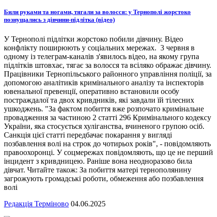
Били руками та ногами, тягали за волосся: у Тернополі жорстоко
познущались з дівчини-підлітка (відео)
У Тернополі підлітки жорстоко побили дівчину. Відео
конфлікту поширюють у соціальних мережах. 3 червня в
одному із телеграм-каналів з'явилось відео, на якому група
підлітків штовхає, тягає за волосся та всіляко ображає дівчину.
Працівники Тернопільського районного управління поліції, за
допомогою аналітиків кримінального аналізу та інспекторів
ювенальної превенції, оперативно встановили особу
постраждалої та двох кривдників, які завдали їй тілесних
ушкоджень. "За фактом побиття вже розпочато кримінальне
провадження за частиною 2 статті 296 Кримінального кодексу
України, яка стосується хуліганства, вчиненого групою осіб.
Санкція цієї статті передбачає покарання у вигляді
позбавлення волі на строк до чотирьох років", - повідомляють
правоохоронці. У соцмережах повідомляють, що це не перший
інцидент з кривдницею. Раніше вона неодноразово била
дівчат. Читайте також: За побиття матері тернополянину
загрожують громадські роботи, обмеження або позбавлення
волі
Редакція Терміново
04.06.2025