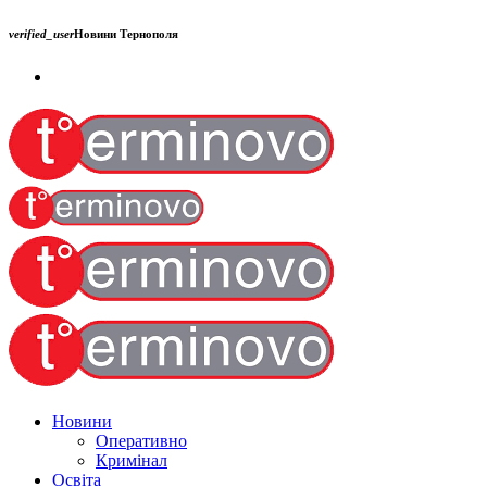
verified_user
Новини Тернополя
Новини
Оперативно
Кримінал
Освіта