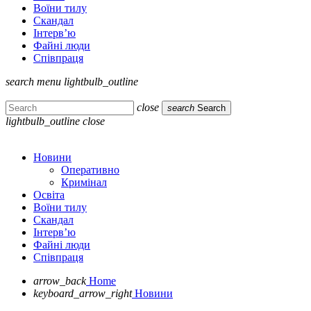
Воїни тилу
Скандал
Інтерв’ю
Файні люди
Співпраця
search
menu
lightbulb_outline
close
search
Search
lightbulb_outline
close
Новини
Оперативно
Кримінал
Освіта
Воїни тилу
Скандал
Інтерв’ю
Файні люди
Співпраця
arrow_back
Home
keyboard_arrow_right
Новини