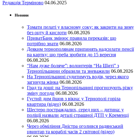
Редакція Терміново
04.06.2025
Новини
Томати пелаті у власному соку: як закрити на зиму
без оцту й кислоти
06.08.2026
ПриватБанк змінює правила переказів: що
потрібно знати
06.08.2026
Деяким тернополянам припинять надсилати пенсії
на картку: що треба зробити до 15 вересня
06.08.2026
“Нам дуже боляче”: волонтерів “На Щиті” з
Тернопільщини образили та зневажили
06.08.2026
На Тернопільщині судитимуть водія, через якого
загинула жінка
06.08.2026
Град та дощі: на Тернопільщині прогнозують різку
зміну погоди
06.08.2026
Густий дим йшов з вікна: у Тернополі горіла
квартира (відео)
06.08.2026
Шестеро постраждалих, серед них – дитина: у
поліції назвали деталі страшної ДТП у Кременці
06.08.2026
Через обміління Дністра оголився радянський
цвинтар та кораблі часів 2 світової (відео)