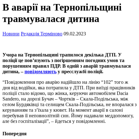
В аварії на Тернопільщині
травмувалася дитина
Новини
Редакція Терміново
09.02.2023
Учора на Тернопільщині трапилося декілька ДТП. У
поліції це пов’язують з погіршенням погодних умов та
порушенням правил ПДР. В одній з аварій травмувалася
дитина, –
повідомляють
у пресслужбі поліції.
“Повідомлення про аварію надійшло на лінію “102” того ж
дня від водійки, яка потрапила у ДТП. При виїзді працівників
поліції стало відомо, що жінка, керуючи автомобілем Dacia
Sandero, на дорозі Бучач – Чортків – Скала-Подільська, між
селом Бурдяківці та селищем Скала-Подільська, не впоралася з
керуванням та з’їхала у кювет. На момент аварії в салоні
перебував її неповнолітній син. Йому надавали меддопомогу,
але без госпіталізації”, – йдеться у повідомленні.
Попередня