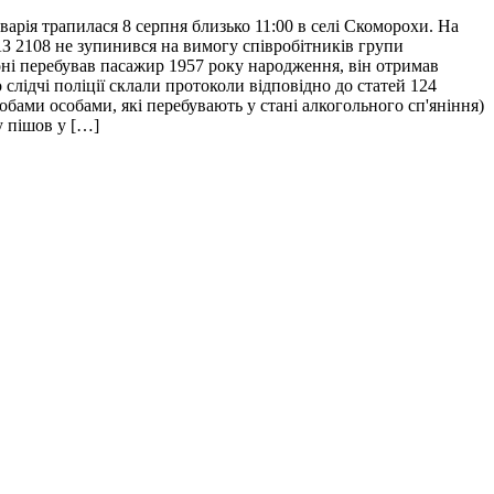
арія трапилася 8 серпня близько 11:00 в селі Скоморохи. На
АЗ 2108 не зупинився на вимогу співробітників групи
салоні перебував пасажир 1957 року народження, він отримав
слідчі поліції склали протоколи відповідно до статей 124
ами особами, які перебувають у стані алкогольного сп'яніння)
у пішов у […]