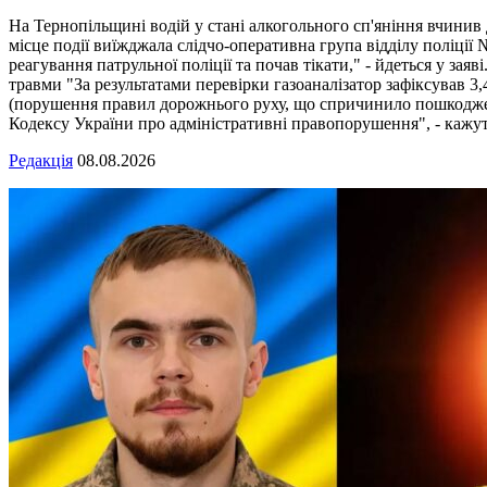
На Тернопільщині водій у стані алкогольного сп'яніння вчинив
місце події виїжджала слідчо-оперативна група відділу поліці
реагування патрульної поліції та почав тікати," - йдеться у зая
травми "За результатами перевірки газоаналізатор зафіксував 3,
(порушення правил дорожнього руху, що спричинило пошкодженн
Кодексу України про адміністративні правопорушення", - кажуть
Редакція
08.08.2026