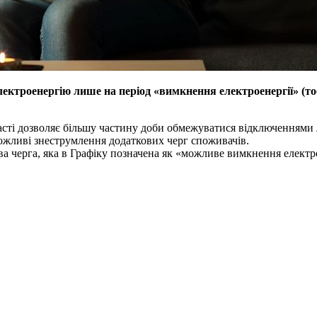
ктроенергію лише на період «вимкнення електроенергії» (тобто
сті дозволяє більшу частину доби обмежуватися відключеннями 
 можливі знеструмлення додаткових черг споживачів.
ва черга, яка в Графіку позначена як «можливе вимкнення електро