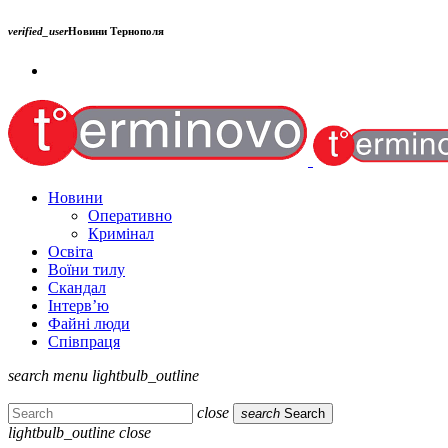
verified_user
Новини Тернополя
Новини
Оперативно
Кримінал
Освіта
Воїни тилу
Скандал
Інтерв’ю
Файні люди
Співпраця
search
menu
lightbulb_outline
close
search
Search
lightbulb_outline
close