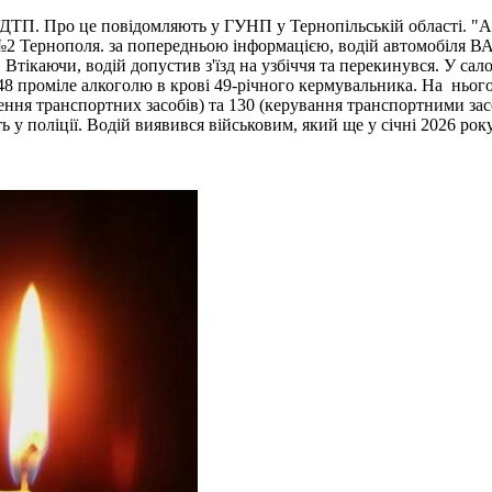
 ДТП. Про це повідомляють у ГУНП у Тернопільській області. "Ав
ї №2 Тернополя. за попередньою інформацією, водій автомобіля В
ві. Втікаючи, водій допустив з'їзд на узбіччя та перекинувся. У 
48 проміле алкоголю в крові 49-річного кермувальника. На нього 
я транспортних засобів) та 130 (керування транспортними засоб
 у поліції. Водій виявився військовим, який ще у січні 2026 рок