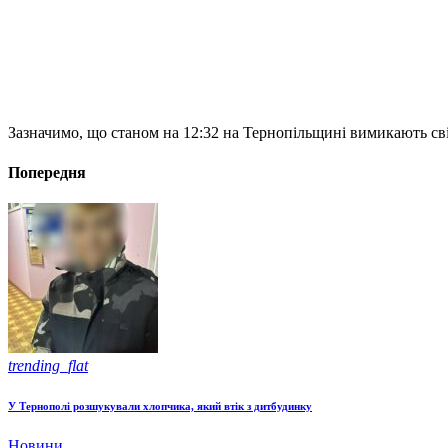
Зазначимо, що станом на 12:32 на Тернопільщині вимикають світ
Попередня
trending_flat
У Тернополі розшукували хлопчика, який втік з дитбудинку
Новини