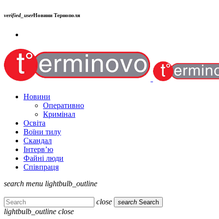
verified_user
Новини Тернополя
Новини
Оперативно
Кримінал
Освіта
Воїни тилу
Скандал
Інтерв’ю
Файні люди
Співпраця
search
menu
lightbulb_outline
close
search
Search
lightbulb_outline
close