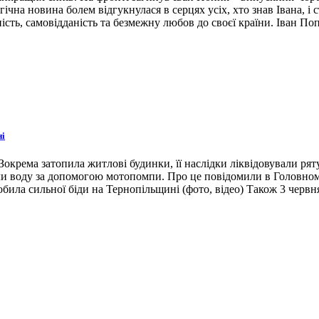
гічна новина болем відгукнулася в серцях усіх, хто знав Івана, 
ість, самовідданість та безмежну любов до своєї країни. Іван По
ні
окрема затопила житлові будинки, її наслідки ліквідовували ря
ли воду за допомогою мотопомпи. Про це повідомили в Головном
била сильної біди на Тернопільщині (фото, відео) Також 3 червн