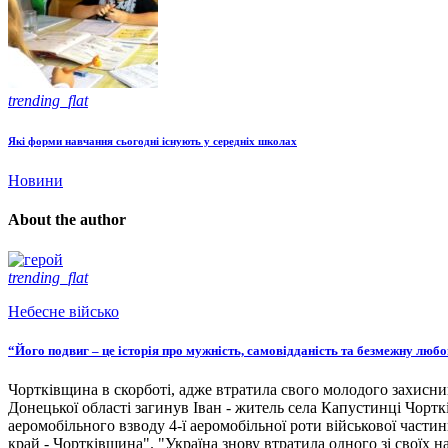
trending_flat
Які форми навчання сьогодні існують у середніх школах
Новини
About the author
trending_flat
Небесне військо
“Його подвиг – це історія про мужність, самовідданість та безмежну люб
Чортківщина в скорботі, адже втратила свого молодого захисни
Донецької області загинув Іван - житель села Капустинці Чортк
аеромобільного взводу 4-ї аеромобільної роти військової части
край - Чортківщина". "Україна знову втратила одного зі своїх