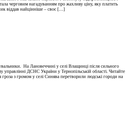
і стала черговим нагадуванням про жахливу ціну, яку платить
пик віддав найцінніше – своє […]
тувальники. На Лановеччині у селі Влащинці після сильного
у управлінні ДСНС України у Тернопільській області. Читайте
я гроза з громом у селі Синява перетворили людські городи на