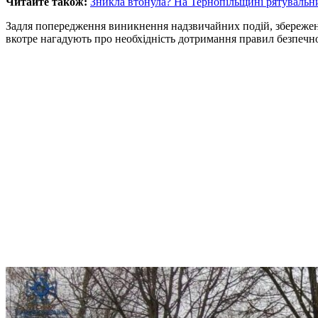
Читайте також:
Зникла втонула? На Тернопільщині рятувальни
Задля попередження виникнення надзвичайних подій, збереженн
вкотре нагадують про необхідність дотримання правил безпечно