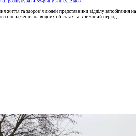
ки розшукували 55-річну жінку. Відео
я життя та здоров’я людей представники відділу запобігання н
го поводження на водних об’єктах та в зимовий період.