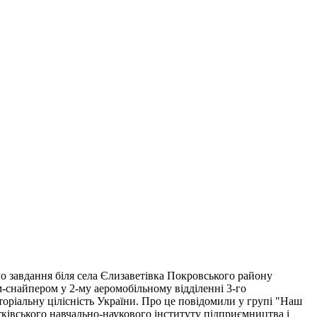
о завдання біля села Єлизаветівка Покровського району
м-снайпером у 2-му аеромобільному відділенні 3-го
торіальну цілісність України. Про це повідомили у групі "Наш
тківського навчально-наукового інституту підприємництва і