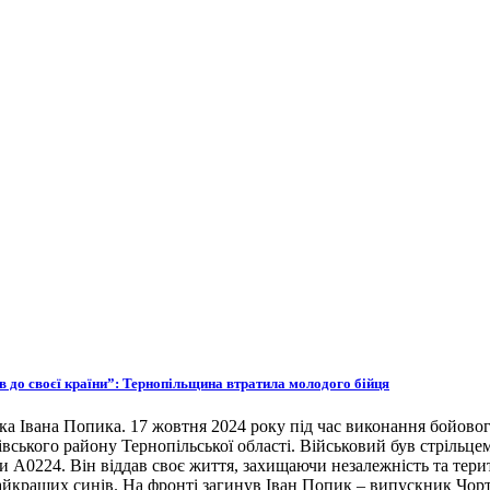
ов до своєї країни”: Тернопільщина втратила молодого бійця
ка Івана Попика. 17 жовтня 2024 року під час виконання бойовог
івського району Тернопільської області. Військовий був стрільце
ни А0224. Він віддав своє життя, захищаючи незалежність та тери
 найкращих синів. На фронті загинув Іван Попик – випускник Чор