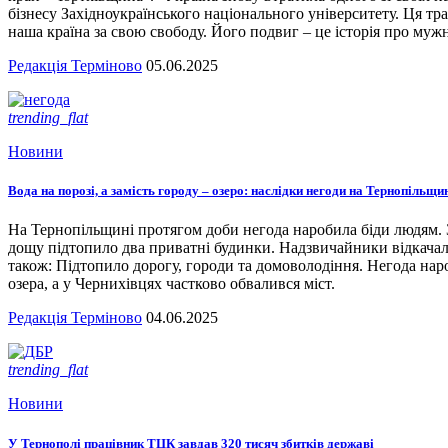
бізнесу Західноукраїнського національного університету. Ця тра
наша країна за свою свободу. Його подвиг – це історія про мужн
Редакція Терміново
05.06.2025
trending_flat
Новини
Вода на порозі, а замість городу – озеро: наслідки негоди на Тернопільщи
На Тернопільщині протягом доби негода наробила біди людям. З
дощу підтопило два приватні будинки. Надзвичайники відкача
також: Підтопило дорогу, городи та домоволодіння. Негода наро
озера, а у Чернихівцях частково обвалився міст.
Редакція Терміново
04.06.2025
trending_flat
Новини
У Тернополі працівник ТЦК завдав 320 тисяч збитків державі