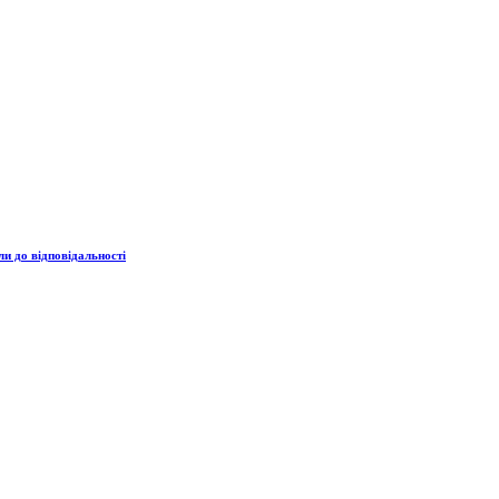
ли до відповідальності