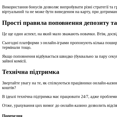
Використання бонусів дозволяє випробувати різні стратегії та г
віртуальний та не може бути виведеним на карту, при дотриманн
Прості правила поповнення депозиту т
Це ще один аспект, на який мало зважають новачки. Втім, досв
Сьогодні платформи з онлайн-іграми пропонують кілька поширен
термінали тощо.
Якщо поповнення відбувається швидко (буквально за пару секунд
зайвої комісії.
Технічна підтримка
Звертайте увагу на те, як спілкуються працівники онлайн-казин
коштів?
В ідеалі технічна підтримка має працювати 24/7, адже проблем
Отже, урахування цих вимог до онлайн-казино дозволить відсіят
Попередня