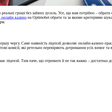
еальні гроші без зайвих зусиль. Усе, що вам потрібно – обрати 
і онлайн казино
на Optimobet обрати та за якими критеріями шу
рм.
ршу чергу. Саме наявність ліцензії дозволяє онлайн-казино прац
ітові комісії, які ретельно перевіряють дотримання усіх вимог т
має ліцензії. Тим паче, що отримати її не так важко – достатньо 