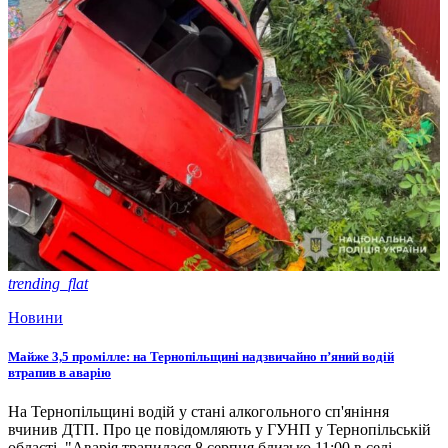
trending_flat
Новини
Майже 3,5 промілле: на Тернопільщині надзвичайно п’яний водій
втрапив в аварію
На Тернопільщині водій у стані алкогольного сп'яніння
вчинив ДТП. Про це повідомляють у ГУНП у Тернопільській
області. "Аварія трапилася 8 серпня близько 11:00 в селі