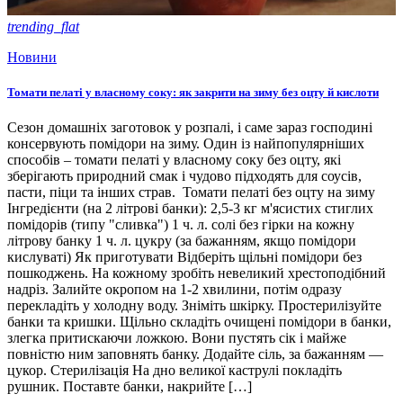
trending_flat
Новини
Томати пелаті у власному соку: як закрити на зиму без оцту й кислоти
Сезон домашніх заготовок у розпалі, і саме зараз господині
консервують помідори на зиму. Один із найпопулярніших
способів – томати пелаті у власному соку без оцту, які
зберігають природний смак і чудово підходять для соусів,
пасти, піци та інших страв. Томати пелаті без оцту на зиму
Інгредієнти (на 2 літрові банки): 2,5-3 кг м'ясистих стиглих
помідорів (типу "сливка") 1 ч. л. солі без гірки на кожну
літрову банку 1 ч. л. цукру (за бажанням, якщо помідори
кислуваті) Як приготувати Відберіть щільні помідори без
пошкоджень. На кожному зробіть невеликий хрестоподібний
надріз. Залийте окропом на 1-2 хвилини, потім одразу
перекладіть у холодну воду. Зніміть шкірку. Простерилізуйте
банки та кришки. Щільно складіть очищені помідори в банки,
злегка притискаючи ложкою. Вони пустять сік і майже
повністю ним заповнять банку. Додайте сіль, за бажанням —
цукор. Стерилізація На дно великої каструлі покладіть
рушник. Поставте банки, накрийте […]