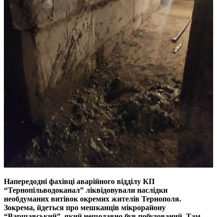
Напередодні фахівці аварійного відділу КП
“Тернопільводоканал” ліквідовували наслідки
необдуманих витівок окремих жителів Тернополя.
Зокрема, йдеться про мешканців мікрорайону
“Варшавський”, який нещодавно був побудований. Там