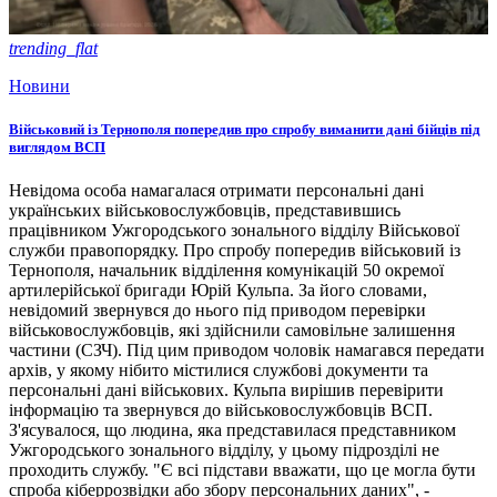
trending_flat
Новини
Військовий із Тернополя попередив про спробу виманити дані бійців під
виглядом ВСП
Невідома особа намагалася отримати персональні дані
українських військовослужбовців, представившись
працівником Ужгородського зонального відділу Військової
служби правопорядку. Про спробу попередив військовий із
Тернополя, начальник відділення комунікацій 50 окремої
артилерійської бригади Юрій Кульпа. За його словами,
невідомий звернувся до нього під приводом перевірки
військовослужбовців, які здійснили самовільне залишення
частини (СЗЧ). Під цим приводом чоловік намагався передати
архів, у якому нібито містилися службові документи та
персональні дані військових. Кульпа вирішив перевірити
інформацію та звернувся до військовослужбовців ВСП.
З'ясувалося, що людина, яка представилася представником
Ужгородського зонального відділу, у цьому підрозділі не
проходить службу. "Є всі підстави вважати, що це могла бути
спроба кіберрозвідки або збору персональних даних", -