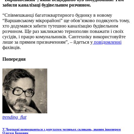
забили каналізаці будівельним розчином.
“Співмешканці багатоквартирного будинку в новому
“Варшавському мікрорайоні” ще обов’язково подякують тому,
хто додумався забити тутешню каналізацію будівельним
розчином. Ще раз закликаємо тернополян поважати і своїх
сусідів, і працю комунальників. Сантехніку використовуйте
лише за прямим призначенням”, – йдеться у
повідомленні
фахівців.
Попередня
trending_flat
У Чорткові попрощаються з депутатом чотирьох скликань, знаним інженером
Олегом Боровим