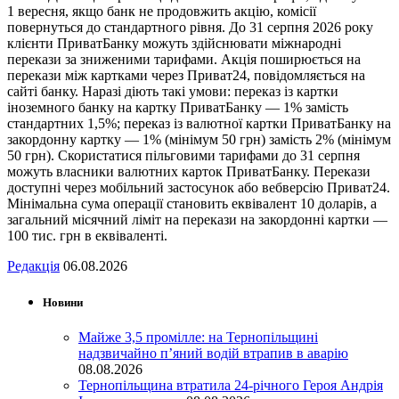
1 вересня, якщо банк не продовжить акцію, комісії
повернуться до стандартного рівня. До 31 серпня 2026 року
клієнти ПриватБанку можуть здійснювати міжнародні
перекази за зниженими тарифами. Акція поширюється на
перекази між картками через Приват24, повідомляється на
сайті банку. Наразі діють такі умови: переказ із картки
іноземного банку на картку ПриватБанку — 1% замість
стандартних 1,5%; переказ із валютної картки ПриватБанку на
закордонну картку — 1% (мінімум 50 грн) замість 2% (мінімум
50 грн). Скористатися пільговими тарифами до 31 серпня
можуть власники валютних карток ПриватБанку. Перекази
доступні через мобільний застосунок або вебверсію Приват24.
Мінімальна сума операції становить еквівалент 10 доларів, а
загальний місячний ліміт на перекази на закордонні картки —
100 тис. грн в еквіваленті.
Редакція
06.08.2026
Новини
Майже 3,5 промілле: на Тернопільщині
надзвичайно п’яний водій втрапив в аварію
08.08.2026
Тернопільщина втратила 24-річного Героя Андрія