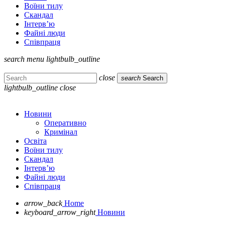
Воїни тилу
Скандал
Інтерв’ю
Файні люди
Співпраця
search
menu
lightbulb_outline
close
search
Search
lightbulb_outline
close
Новини
Оперативно
Кримінал
Освіта
Воїни тилу
Скандал
Інтерв’ю
Файні люди
Співпраця
arrow_back
Home
keyboard_arrow_right
Новини