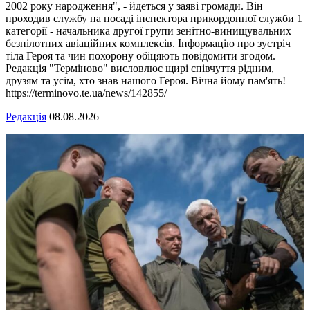
2002 року народження", - йдеться у заяві громади. Він
проходив службу на посаді інспектора прикордонної служби 1
категорії - начальника другої групи зенітно-винищувальних
безпілотних авіаційних комплексів. Інформацію про зустріч
тіла Героя та чин похорону обіцяють повідомити згодом.
Редакція "Терміново" висловлює щирі співчуття рідним,
друзям та усім, хто знав нашого Героя. Вічна йому пам'ять!
https://terminovo.te.ua/news/142855/
Редакція
08.08.2026