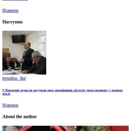
Новини
Наступна
trending_flat
У Кременці ледве не засудили двох працівників лісгоспу через помилку у замірах
землі
Новини
About the author