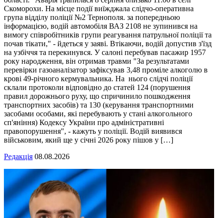
Скоморохи. На місце події виїжджала слідчо-оперативна
група відділу поліції №2 Тернополя. за попередньою
інформацією, водій автомобіля ВАЗ 2108 не зупинився на
вимогу співробітників групи реагування патрульної поліції та
почав тікати," - йдеться у заяві. Втікаючи, водій допустив з'їзд
на узбіччя та перекинувся. У салоні перебував пасажир 1957
року народження, він отримав травми "За результатами
перевірки газоаналізатор зафіксував 3,48 проміле алкоголю в
крові 49-річного кермувальника. На нього слідчі поліції
склали протоколи відповідно до статей 124 (порушення
правил дорожнього руху, що спричинило пошкодження
транспортних засобів) та 130 (керування транспортними
засобами особами, які перебувають у стані алкогольного
сп'яніння) Кодексу України про адміністративні
правопорушення", - кажуть у поліції. Водій виявився
військовим, який ще у січні 2026 року пішов у […]
Редакція
08.08.2026