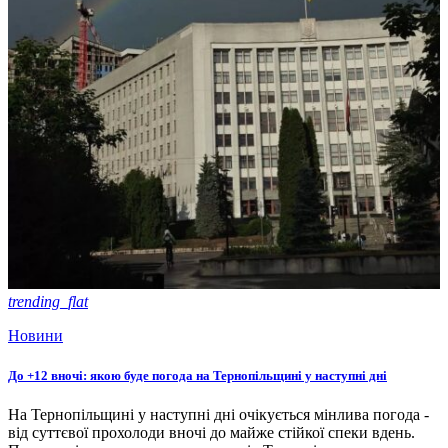
trending_flat
Новини
До +12 вночі: якою буде погода на Тернопільщині у наступні дні
На Тернопільщині у наступні дні очікується мінлива погода -
від суттєвої прохолоди вночі до майже стійкої спеки вдень.