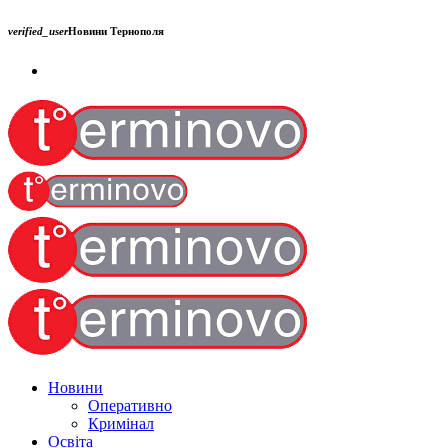
verified_user
Новини Тернополя
Новини
Оперативно
Кримінал
Освіта