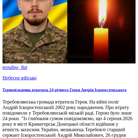
trending_flat
Небесне військо
Тернопільщина втратила 24-річного Героя Андрія Іскоростенського
Теребовлянська громада втратила Героя. На війні поліг
Андрій Іскоростенський 2002 року народження. Про втрату
повідомили у Теребовлянській міській раді. Герою було лише
24 роки. "Із глибоким сумом повідомляємо, що 4 серпня 2026
року в місті Краматорськ Донецької області відійшов у
вічність захисник України, мешканець Теребовлі старший
сержант Іскоростенський Андрій Миколайович, 26 грудня