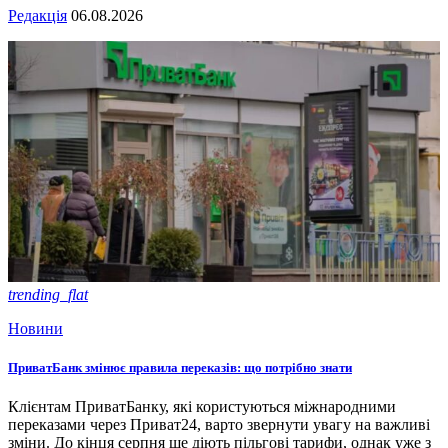
Редакція
06.08.2026
trending_flat
Новини
ПриватБанк змінює правила переказів: що потрібно знати
Клієнтам ПриватБанку, які користуються міжнародними
переказами через Приват24, варто звернути увагу на важливі
зміни. До кінця серпня ще діють пільгові тарифи, однак уже з