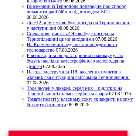
Іскоростенського
08.08.2026
Військовий із Тернополя попередив про спробу
виманити дані бійців під виглядом ВСП
08.08.2026
До +12 вночі: якою буде погода на Тернопільщині
у наступні дні
08.08.2026
Спека повертається? Якою буде погода на
Тернопільщині цими вихідними
07.08.2026
На Кременеччині ледь не згорів будинок та
господарство
07.08.2026
Рівень води впав до історичного мінімуму: які
будуть наслідки катастрофічного маловоддя на
Дністрі
07.08.2026
Негода знеструмила 118 населених пунктів в
Україні: яка ситуація зі світлом на Тернопільщині
07.08.2026
Троє людей у лікарні, серед них – підлітки: на
Тернопільщині сталась серйозна аварія
07.08.2026
Томати пелаті у власному соку: як закрити на зиму
без оцту й кислоти
06.08.2026