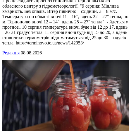
Про це свідчить прогноз синоптиків Тернопільського
обласного центру з гідрометеорології. "9 серпня: Мінлива
хмарність. Без опадів. Вітер північно – східний, 3 – 8 м/с.
Температура по області вночі 11 – 16°, вдень 22 – 27° тепла; по
м. Тернополю вночі 12 – 14°, вдень 25 – 27° тепла", - йдеться у
прогнозі. 10 серпня температура вночі буде від 12 до 17, вдень
- 26-31 градус тепла. 11 серпня вночі буде від 15 до 20, а вдень
стовпчики термометрів підніматимуться від 25 до 30 градусів
тепла. https://terminovo.te.ua/news/142953/
Редакція
08.08.2026