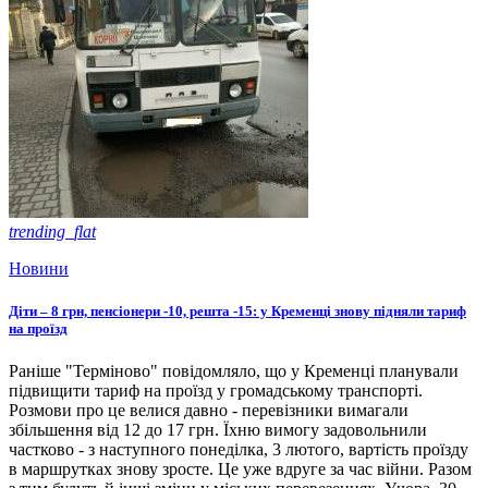
trending_flat
Новини
Діти – 8 грн, пенсіонери -10, решта -15: у Кременці знову підняли тариф
на проїзд
Раніше "Терміново" повідомляло, що у Кременці планували
підвищити тариф на проїзд у громадському транспорті.
Розмови про це велися давно - перевізники вимагали
збільшення від 12 до 17 грн. Їхню вимогу задовольнили
частково - з наступного понеділка, 3 лютого, вартість проїзду
в маршрутках знову зросте. Це уже вдруге за час війни. Разом