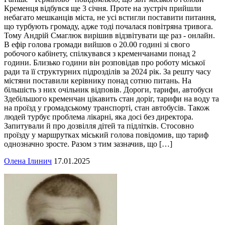
Кременця відбувся ще 3 січня. Проте на зустріч прийшли
небагато мешканців міста, не усі встигли поставити питання,
що турбують громаду, адже тоді почалася повітряна тривога.
Тому Андрій Смаглюк вирішив відзвітувати ще раз - онлайн.
В ефір голова громади вийшов о 20.00 годині зі свого
робочого кабінету, спілкувався з кременчанами понад 2
години. Близько години він розповідав про роботу міської
ради та її структурних підрозділів за 2024 рік. За решту часу
містяни поставили керівнику понад сотню питань. На
більшість з них очільник відповів. Дороги, тарифи, автобуси
Здебільшого кременчан цікавить стан доріг, тарифи на воду та
на проїзд у громадському транспорті, стан автобусів. Також
людей турбує проблема лікарні, яка досі без директора.
Запитували й про дозвілля дітей та підлітків. Стосовно
проїзду у маршрутках міський голова повідомив, що тариф
однозначно зросте. Разом з тим зазначив, що […]
Олена Ілинич
17.01.2025