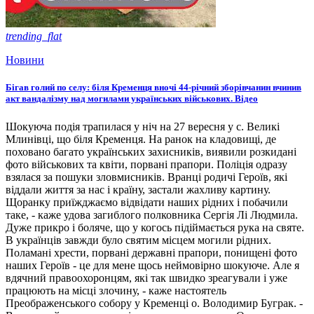
trending_flat
Новини
Бігав голий по селу: біля Кременця вночі 44-річний зборівчанин вчинив
акт вандалізму над могилами українських військових. Відео
Шокуюча подія трапилася у ніч на 27 вересня у с. Великі
Млинівці, що біля Кременця. На ранок на кладовищі, де
поховано багато українських захисників, виявили розкидані
фото військових та квіти, порвані прапори. Поліція одразу
взялася за пошуки зловмисників. Вранці родичі Героїв, які
віддали життя за нас і країну, застали жахливу картину.
Щоранку приїжджаємо відвідати наших рідних і побачили
таке, - каже удова загиблого полковника Сергія Лі Людмила.
Дуже прикро і боляче, що у когось підіймається рука на святе.
В українців завжди було святим місцем могили рідних.
Поламані хрести, порвані державні прапори, понищені фото
наших Героїв - це для мене щось неймовірно шокуюче. Але я
вдячний правоохоронцям, які так швидко зреагували і уже
працюють на місці злочину, - каже настоятель
Преображенського собору у Кременці о. Володимир Буграк. -