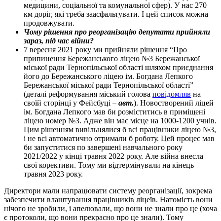
медицини, соціальної та комунальної сфер). У нас 270
км доріг, які треба заасфальтувати. І цей список можна
продовжувати.
Чому рішення про реорганізацію депутати прийняли
зараз, під час війни?
7 вересня 2021 року ми прийняли рішення “Про
припинення Бережанського ліцею №3 Бережанської
міської ради Тернопільської області шляхом приєднання
його до Бережанського ліцею ім. Богдана Лепкого
Бережанської міської ради Тернопільської області”
(деталі реформування міський голова
повідомляв
на
своїй сторінці у Фейсбуці –
авт.
). Новостворений ліцей
ім. Богдана Лепкого мав би розміститись в приміщені
ліцею номер №3. Адже він має місце на 1000-1200 учнів.
Цим рішенням вивільнялися б всі працівники ліцею №3,
і не всі автоматично отримали б роботу. Цей процес мав
би запуститися по завершені навчального року
2021/2022 у кінці травня 2022 року. Але війна внесла
свої корективи. Тому ми відтермінували на кінець
травня 2023 року.
Директори мали напрацювати систему реорганізації, зокрема
забезпечити влаштування працівників ліцеїв. Натомість вони
нічого не зробили, і апелювали, що вони не знали про це (хоча
є протоколи, що вони прекрасно про це знали). Тому