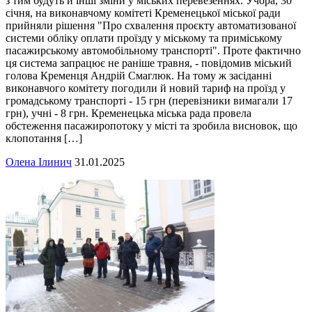
з тим будуть й інші зміни у міських перевезеннях. Учора, 30
січня, на виконавчому комітеті Кременецької міської ради
прийняли рішення "Про схвалення проєкту автоматизованої
системи обліку оплати проїзду у міському та приміському
пасажирському автомобільному транспорті". Проте фактично
ця система запрацює не раніше травня, - повідомив міський
голова Кременця Андрій Смаглюк. На тому ж засіданні
виконавчого комітету погодили й новий тариф на проїзд у
громадському транспорті - 15 грн (перевізники вимагали 17
грн), учні - 8 грн. Кременецька міська рада провела
обстеження пасажиропотоку у місті та зробила висновок, що
клопотання […]
Олена Ілинич
31.01.2025