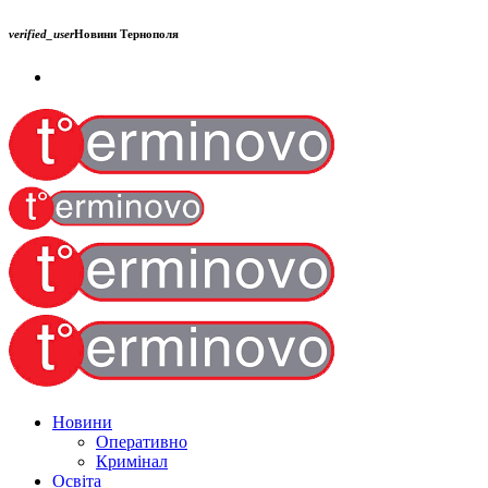
verified_user
Новини Тернополя
Новини
Оперативно
Кримінал
Освіта