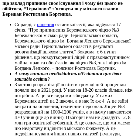
що заклад припиняє своє існування і чому без цього не
обійтися, “Терміново” з’ясовувало у міського голови
Бережан Ростислава Бортника.
Справді, є
рішення
останньої сесії, яка відбулася 17
січня, “Про припинення Бережанського ліцею №3
Бережанської міської ради Тернопільської області,
Бережанського ліцею ім. Богдана Лепкого Бережанської
міської ради Тернопільської області в результаті
реорганізації шляхом злиття.” Зокрема, є 6 пункт
рішення, що новоутворений ліцей є правонаступником
майна, прав та обов’язків, як ліцею №3, так і ліцею ім.
Богдана Лепкого, – пояснює Ростислав Бортник.
А чому виникла необхідність об’єднання цих двох
закладів освіти?
З метою реорганізації освіти в громаді цей процес ми
почали ще в 2021 році. У нас на 18-20 класів більше, ніж
потрібно. А це все видатки з бюджету. У самих
Бережанах дітей на 2 школи, а в нас їх аж 4. А це зайві
витрати на опалення, технічний персонал. Ліцей №3
розрахований на 1000-1200 учнів, а в ньому навчаються
470 учнів (ще до війни). Цьогоріч нам не додадуть 12, 8
млн грн освітньої субвенції. А це означає, що ми маємо
цю недостачу виділити з міського бюджету. А це
недофінансування інших наших галузей (культури,