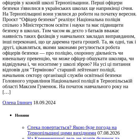
офіцерів у кожній школі Тернопільщини. Перші офіцери
безпеки з'явилися в українських школах ще наприкінці січня.
На Тернопільщині вони узялися до роботи на початку вересня.
Проєкт “Офіцер безпеки” реалізує Національна поліція
спільно з Міністерством освіти і науки та має підвищити
безпеку в школах. Тим часом як дехто з батьків вважає
наявність таких фахівців у навчальних закладах виправданим,
інші переконані, що це даремна трата грошей. Та, як одні, так і
другі, цікавляться, якими законами регулюється робота
офіцерів безпеки — про поліцію, охоронну діяльність чи
ювенальну превенцію, чи може офіцер обшукати школяра, чи
відвідувача і, чи носитиме у школі зброю? На усі ці питання
відповів для "Терміново" старший лейтенант поліції,
начальник сектору організації служби освітньої безпеки
Головного управління Національної поліції в Тернопільській
області Максим Гуменюк. На початок навчального року на
[…]
Олена Ілинич
18.09.2024
Новини
Спека повертається? Якою буде погода на
Тернопільщині цими вихідними
07.08.2026
На Кременеччині ледь не згорів будинок та