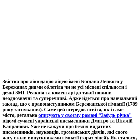
Звістка про ліквідацію ліцею імені Богдана Лепкого у
Бережанах днями облетіла чи не усі місцеві спільноти і
деякі ЗМІ. Реакція та коментарі до такої новини
неоднозначні та суперечливі. Адже йдеться про навчальний
заклад, що є правонаступником Бережанської гімназії (1789
року заснування). Саме цей осередок освіти, як і саме
місто, детально
описують у своєму романі “Забудь-річка”
відомі сучасні українські письменники Дмитро та Віталій
Капранови. Уже не кажучи про безліч видатних
письменників, науковців, громадських діячів, які свого
часу стали випускниками гімназії (зараз ліцей). Як сталося,