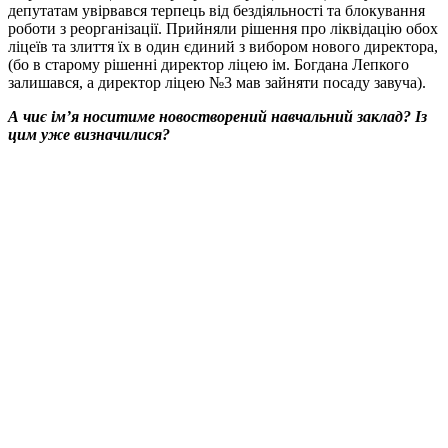
депутатам увірвався терпець від бездіяльності та блокування
роботи з реорганізації. Прийняли рішення про ліквідацію обох
ліцеїв та злиття їх в один єдиний з вибором нового директора,
(бо в старому рішенні директор ліцею ім. Богдана Лепкого
залишався, а директор ліцею №3 мав зайняти посаду завуча).
А чиє ім’я носитиме новостворений навчальний заклад? Із
цим уже визначилися?