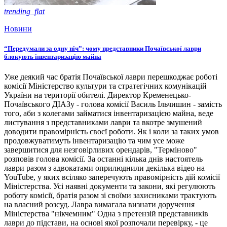
trending_flat
Новини
“Передумали за одну ніч”: чому представники Почаївської лаври
блокують інвентаризацію майна
Уже деякий час братія Почаївської лаври перешкоджає роботі
комісії Міністерство культури та стратегічних комунікацій
України на території обителі. Директор Кременецько-
Почаївського ДІАЗу - голова комісії Василь Ільчишин - замість
того, аби з колегами займатися інвентаризацією майна, веде
листування з представниками лаври та вкотре змушений
доводити правомірність своєї роботи. Як і коли за таких умов
продовжуватимуть інвентаризацію та чим усе може
завершитися для незговірливих орендарів, "Терміново"
розповів голова комісії. За останні кілька днів настоятель
лаври разом з адвокатами оприлюднили декілька відео на
YouTube, у яких всіляко заперечують правомірність дій комісії
Міністерства. Усі наявні документи та закони, які регулюють
роботу комісії, братія разом зі своїми захисниками трактують
на власний розсуд. Лавра вимагала визнати доручення
Міністерства "нікчемним" Одна з претензій представників
лаври до підстави, на основі якої розпочали перевірку, - це