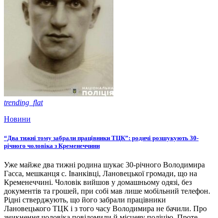
trending_flat
Новини
“Два тижні тому забрали працівники ТЦК”: родичі розшукують 30-
річного чоловіка з Кременеччини
Уже майже два тижні родина шукає 30-річного Володимира
Гасса, мешканця с. Іванківці, Лановецької громади, що на
Кременеччині. Чоловік вийшов у домашньому одязі, без
документів та грошей, при собі мав лише мобільний телефон.
Рідні стверджують, що його забрали працівники
Лановецького ТЦК і з того часу Володимира не бачили. Про
зникнення чоловіка повідомили й місцеву поліцію. Проте,