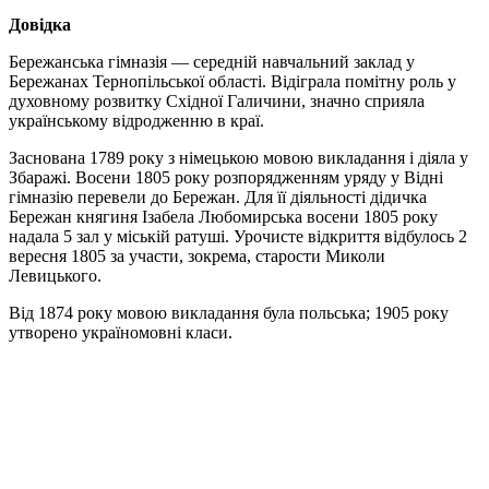
Довідка
Бережанська гімназія — середній навчальний заклад у
Бережанах Тернопільської області. Відіграла помітну роль у
духовному розвитку Східної Галичини, значно сприяла
українському відродженню в краї.
Заснована 1789 року з німецькою мовою викладання і діяла у
Збаражі. Восени 1805 року розпорядженням уряду у Відні
гімназію перевели до Бережан. Для її діяльності дідичка
Бережан княгиня Ізабела Любомирська восени 1805 року
надала 5 зал у міській ратуші. Урочисте відкриття відбулось 2
вересня 1805 за участи, зокрема, старости Миколи
Левицького.
Від 1874 року мовою викладання була польська; 1905 року
утворено україномовні класи.