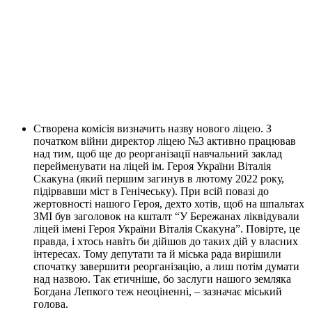
Створена комісія визначить назву нового ліцею. З
початком війни директор ліцею №3 активно працював
над тим, щоб ще до реорганізації навчальний заклад
перейменувати на ліцей ім. Героя України Віталія
Скакуна (який першим загинув в лютому 2022 року,
підірвавши міст в Генічеську). При всій повазі до
жертовності нашого Героя, дехто хотів, щоб на шпальтах
ЗМІ був заголовок на кшталт “У Бережанах ліквідували
ліцей імені Героя України Віталія Скакуна”. Повірте, це
правда, і хтось навіть би дійшов до таких дій у власних
інтересах. Тому депутати та й міська рада вирішили
спочатку завершити реорганізацію, а лиш потім думати
над назвою. Так етичніше, бо заслуги нашого земляка
Богдана Лепкого теж неоціненні, – зазначає міський
голова.