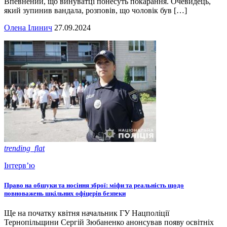
Впевнений, що винуватці понесуть покарання. Очевидець,
який зупинив вандала, розповів, що чоловік був […]
Олена Ілинич
27.09.2024
trending_flat
Інтерв’ю
Право на обшуки та носіння зброї: міфи та реальність щодо
повноважень шкільних офіцерів безпеки
Ще на початку квітня начальник ГУ Нацполіції
Тернопільщини Сергій Зюбаненко анонсував появу освітніх