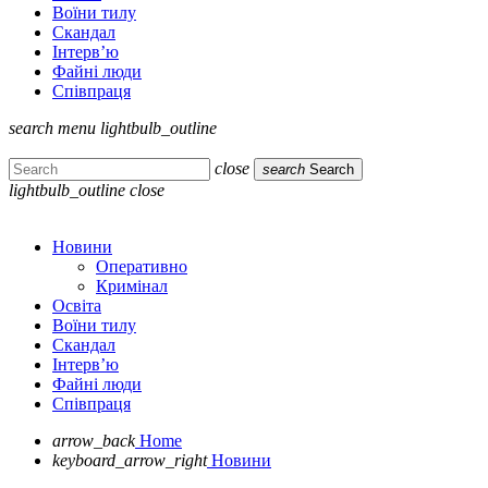
Воїни тилу
Скандал
Інтерв’ю
Файні люди
Співпраця
search
menu
lightbulb_outline
close
search
Search
lightbulb_outline
close
Новини
Оперативно
Кримінал
Освіта
Воїни тилу
Скандал
Інтерв’ю
Файні люди
Співпраця
arrow_back
Home
keyboard_arrow_right
Новини