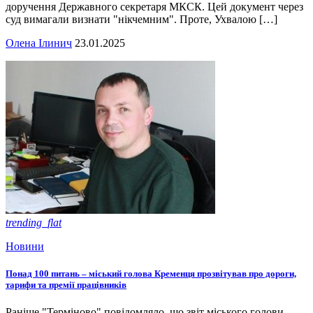
доручення Державного секретаря МКСК. Цей документ через
суд вимагали визнати "нікчемним". Проте, Ухвалою […]
Олена Ілинич
23.01.2025
trending_flat
Новини
Понад 100 питань – міський голова Кременця прозвітував про дороги,
тарифи та премії працівників
Раніше "Терміново" повідомляло, що звіт міського голови