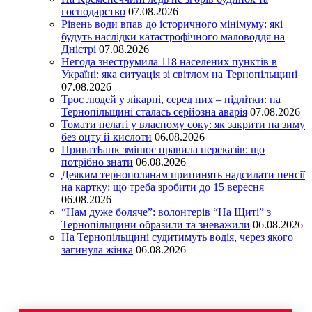
господарство
07.08.2026
Рівень води впав до історичного мінімуму: які
будуть наслідки катастрофічного маловоддя на
Дністрі
07.08.2026
Негода знеструмила 118 населених пунктів в
Україні: яка ситуація зі світлом на Тернопільщині
07.08.2026
Троє людей у лікарні, серед них – підлітки: на
Тернопільщині сталась серйозна аварія
07.08.2026
Томати пелаті у власному соку: як закрити на зиму
без оцту й кислоти
06.08.2026
ПриватБанк змінює правила переказів: що
потрібно знати
06.08.2026
Деяким тернополянам припинять надсилати пенсії
на картку: що треба зробити до 15 вересня
06.08.2026
“Нам дуже боляче”: волонтерів “На Щиті” з
Тернопільщини образили та зневажили
06.08.2026
На Тернопільщині судитимуть водія, через якого
загинула жінка
06.08.2026