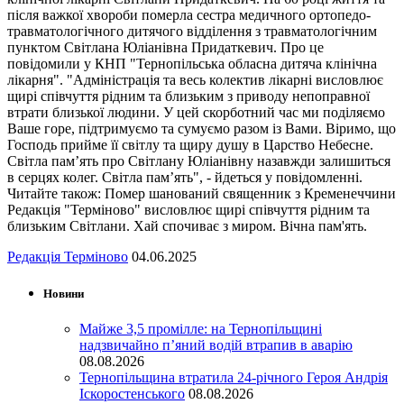
після важкої хвороби померла сестра медичного ортопедо-
травматологічного дитячого відділення з травматологічним
пунктом Світлана Юліанівна Придаткевич. Про це
повідомили у КНП "Тернопільська обласна дитяча клінічна
лікарня". "Адміністрація та весь колектив лікарні висловлює
щирі співчуття рідним та близьким з приводу непоправної
втрати близької людини. У цей скорботний час ми поділяємо
Ваше горе, підтримуємо та сумуємо разом із Вами. Віримо, що
Господь прийме її світлу та щиру душу в Царство Небесне.
Світла пам’ять про Світлану Юліанівну назавжди залишиться
в серцях колег. Світла пам’ять", - йдеться у повідомленні.
Читайте також: Помер шанований священник з Кременеччини
Редакція "Терміново" висловлює щирі співчуття рідним та
близьким Світлани. Хай спочиває з миром. Вічна пам'ять.
Редакція Терміново
04.06.2025
Новини
Майже 3,5 промілле: на Тернопільщині
надзвичайно п’яний водій втрапив в аварію
08.08.2026
Тернопільщина втратила 24-річного Героя Андрія
Іскоростенського
08.08.2026