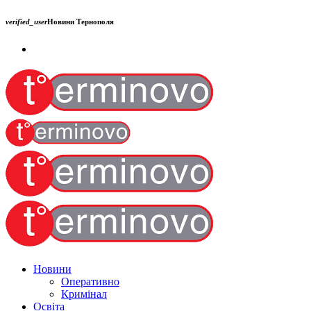
verified_user
Новини Тернополя
Новини
Оперативно
Кримінал
Освіта