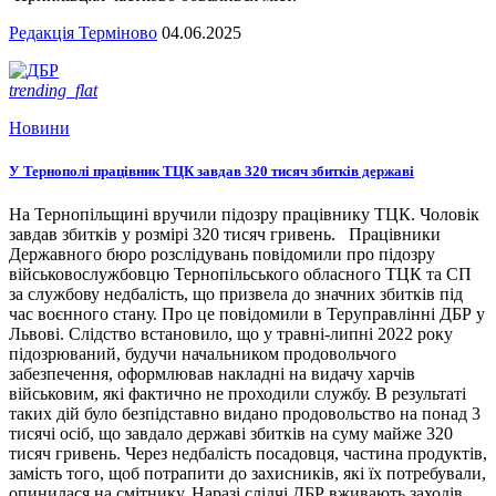
Редакція Терміново
04.06.2025
trending_flat
Новини
У Тернополі працівник ТЦК завдав 320 тисяч збитків державі
На Тернопільщині вручили підозру працівнику ТЦК. Чоловік
завдав збитків у розмірі 320 тисяч гривень. Працівники
Державного бюро розслідувань повідомили про підозру
військовослужбовцю Тернопільського обласного ТЦК та СП
за службову недбалість, що призвела до значних збитків під
час воєнного стану. Про це повідомили в Теруправлінні ДБР у
Львові. Слідство встановило, що у травні-липні 2022 року
підозрюваний, будучи начальником продовольчого
забезпечення, оформлював накладні на видачу харчів
військовим, які фактично не проходили службу. В результаті
таких дій було безпідставно видано продовольство на понад 3
тисячі осіб, що завдало державі збитків на суму майже 320
тисяч гривень. Через недбалість посадовця, частина продуктів,
замість того, щоб потрапити до захисників, які їх потребували,
опинилася на смітнику. Наразі слідчі ДБР вживають заходів