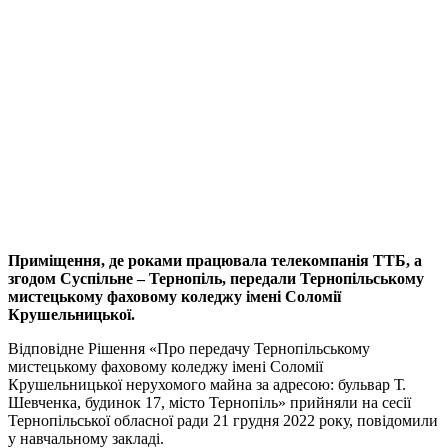
Приміщення, де роками працювала телекомпанія ТТБ, а
згодом Суспільне – Тернопіль, передали Тернопільському
мистецькому фаховому коледжу імені Соломії
Крушельницької.
Відповідне Рішення «Про передачу Тернопільському
мистецькому фаховому коледжу імені Соломії
Крушельницької нерухомого майна за адресою: бульвар Т.
Шевченка, будинок 17, місто Тернопіль» прийняли на сесії
Тернопільської обласної ради 21 грудня 2022 року, повідомили
у навчальному закладі.