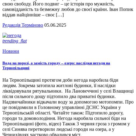
свою свободу. Його подвиг – це історія про мужність,
самовідданість та безмежну любов до своєї країни. Іван Попик
віддав найцінніше – своє […]
Редакція Терміново
05.06.2025
trending_flat
Новини
Вода на порозі, а замість городу – озеро: наслідки негоди на
Тернопільщині
На Тернопільщині протягом доби негода наробила біди
людям. Зокрема затопила житлові будинки, її наслідки
ліквідовували рятувальники. На Лановеччині у селі Влащинці
після сильного дощу підтопило два приватні будинки.
Надзвичайники відкачали воду за допомогою мотопомпи. Про
це повідомили в Головному управлінні ДСНС України у
Тернопільській області. Читайте також: Підтопило дорогу,
городи та домоволодіння. Негода наробила сильної біди на
Тернопільщині (фото, відео) Також 3 червня гроза з громом у
селі Синява перетворили людські городи на озера, а у
Чернихівцях частково обвалився міст.