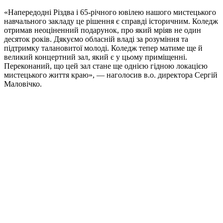
«Напередодні Різдва і 65-річного ювілею нашого мистецького
навчального закладу це рішення є справді історичним. Коледж
отримав неоціненний подарунок, про який мріяв не один
десяток років. Дякуємо обласній владі за розуміння та
підтримку талановитої молоді. Коледж тепер матиме ще й
великий концертний зал, який є у цьому приміщенні.
Переконаний, що цей зал стане ще однією гідною локацією
мистецького життя краю», — наголосив в.о. директора Сергій
Маловічко.