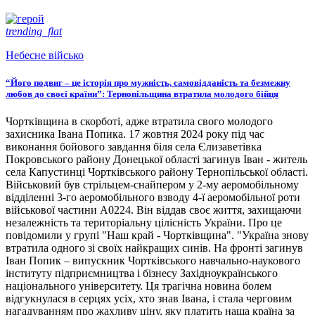
trending_flat
Небесне військо
“Його подвиг – це історія про мужність, самовідданість та безмежну
любов до своєї країни”: Тернопільщина втратила молодого бійця
Чортківщина в скорботі, адже втратила свого молодого
захисника Івана Попика. 17 жовтня 2024 року під час
виконання бойового завдання біля села Єлизаветівка
Покровського району Донецької області загинув Іван - житель
села Капустинці Чортківського району Тернопільської області.
Військовий був стрільцем-снайпером у 2-му аеромобільному
відділенні 3-го аеромобільного взводу 4-ї аеромобільної роти
військової частини А0224. Він віддав своє життя, захищаючи
незалежність та територіальну цілісність України. Про це
повідомили у групі "Наш край - Чортківщина". "Україна знову
втратила одного зі своїх найкращих синів. На фронті загинув
Іван Попик – випускник Чортківського навчально-наукового
інституту підприємництва і бізнесу Західноукраїнського
національного університету. Ця трагічна новина болем
відгукнулася в серцях усіх, хто знав Івана, і стала черговим
нагадуванням про жахливу ціну, яку платить наша країна за