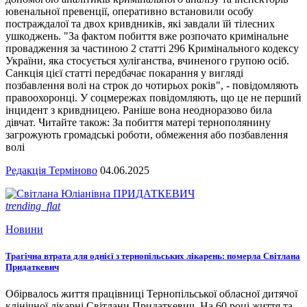
ювенальної превенції, оперативно встановили особу
постраждалої та двох кривдників, які завдали їй тілесних
ушкоджень. "За фактом побиття вже розпочато кримінальне
провадження за частиною 2 статті 296 Кримінального кодексу
України, яка стосується хуліганства, вчиненого групою осіб.
Санкція цієї статті передбачає покарання у вигляді
позбавлення волі на строк до чотирьох років", - повідомляють
правоохоронці. У соцмережах повідомляють, що це не перший
інцидент з кривдницею. Раніше вона неодноразово била
дівчат. Читайте також: За побиття матері тернополянину
загрожують громадські роботи, обмеження або позбавлення
волі
Редакція Терміново
04.06.2025
trending_flat
Новини
Трагічна втрата для однієї з тернопільських лікарень: померла Світлана
Придаткевич
Обірвалось життя працівниці Тернопільської обласної дитячої
клінічної лікарні Світлани Придаткевич. На 60 році життя та