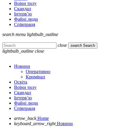
Воїни тилу
Скандал
Інтерв’ю
Файні люди
Співпраця
search
menu
lightbulb_outline
close
search
Search
lightbulb_outline
close
Новини
Оперативно
Кримінал
Освіта
Воїни тилу
Скандал
Інтерв’ю
Файні люди
Співпраця
arrow_back
Home
keyboard_arrow_right
Новини