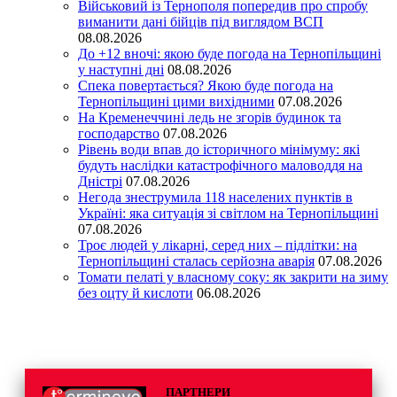
Військовий із Тернополя попередив про спробу
виманити дані бійців під виглядом ВСП
08.08.2026
До +12 вночі: якою буде погода на Тернопільщині
у наступні дні
08.08.2026
Спека повертається? Якою буде погода на
Тернопільщині цими вихідними
07.08.2026
На Кременеччині ледь не згорів будинок та
господарство
07.08.2026
Рівень води впав до історичного мінімуму: які
будуть наслідки катастрофічного маловоддя на
Дністрі
07.08.2026
Негода знеструмила 118 населених пунктів в
Україні: яка ситуація зі світлом на Тернопільщині
07.08.2026
Троє людей у лікарні, серед них – підлітки: на
Тернопільщині сталась серйозна аварія
07.08.2026
Томати пелаті у власному соку: як закрити на зиму
без оцту й кислоти
06.08.2026
ПАРТНЕРИ