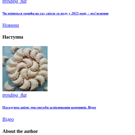
trending_flat
Чи зміняться тарифи на газ, світло та воду у 2023 році, – роз’яснення
Новини
Наступна
trending_flat
Нагадують квіти: три способи заліплювання вареників. Відео
Відео
About the author