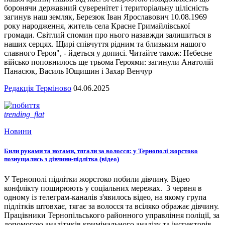
боронячи державний суверенітет і територіальну цілісність
загинув наш земляк, Березюк Іван Ярославович 10.08.1969
року народження, житель села Красне Гримайлівської
громади. Світлий спомин про нього назавжди залишиться в
наших серцях. Щирі співчуття рідним та близьким нашого
славного Героя", - йдеться у дописі. Читайте також: Небесне
військо поповнилось ще трьома Героями: загинули Анатолій
Панасюк, Василь Ющишин і Захар Венчур
Редакція Терміново
04.06.2025
trending_flat
Новини
Били руками та ногами, тягали за волосся: у Тернополі жорстоко
познущались з дівчини-підлітка (відео)
У Тернополі підлітки жорстоко побили дівчину. Відео
конфлікту поширюють у соціальних мережах. 3 червня в
одному із телеграм-каналів з'явилось відео, на якому група
підлітків штовхає, тягає за волосся та всіляко ображає дівчину.
Працівники Тернопільського районного управління поліції, за
допомогою аналітиків кримінального аналізу та інспекторів