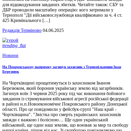
для відшкодування завданих збитків. Читайте також: СБУ та
ДБР проводили масштабну операцію: кого затримали у
Тернополі "Дії військовослужбовця кваліфіковано за ч. 4 ст.
425 Кримінального […]
Редакція Терміново
04.06.2025
trending_flat
Новини
На Покровському напрямку загинув захисник з Тернопільщини Іван
Березнюк
На Чортківщині прощатимуться із захисником Іваном
Березюком, який боронив українську землю від загарбників.
Загинув воїн 3 червня 2025 року під час виконання бойового
завдання із стримування військової агресії російської федерації
в районі н.п.Новоекономічне Покровського району Донецької
області. Про це повідомили у фейсбук-групі "Наш край -
Чортківщина". "Звістка про смерть українських захисників
завжди є важкою і болісною… Ще один український
військовий, ще один наш земляк, що воював за мир та свободу
нашої країни, пішов від нас. Зі скорботою повідомляємо що