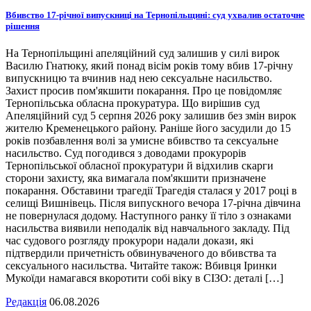
Вбивство 17-річної випускниці на Тернопільщині: суд ухвалив остаточне
рішення
На Тернопільщині апеляційний суд залишив у силі вирок
Василю Гнатюку, який понад вісім років тому вбив 17-річну
випускницю та вчинив над нею сексуальне насильство.
Захист просив пом'якшити покарання. Про це повідомляє
Тернопільська обласна прокуратура. Що вирішив суд
Апеляційний суд 5 серпня 2026 року залишив без змін вирок
жителю Кременецького району. Раніше його засудили до 15
років позбавлення волі за умисне вбивство та сексуальне
насильство. Суд погодився з доводами прокурорів
Тернопільської обласної прокуратури й відхилив скарги
сторони захисту, яка вимагала пом'якшити призначене
покарання. Обставини трагедії Трагедія сталася у 2017 році в
селищі Вишнівець. Після випускного вечора 17-річна дівчина
не повернулася додому. Наступного ранку її тіло з ознаками
насильства виявили неподалік від навчального закладу. Під
час судового розгляду прокурори надали докази, які
підтвердили причетність обвинуваченого до вбивства та
сексуального насильства. Читайте також: Вбивця Іринки
Мукоїди намагався вкоротити собі віку в СІЗО: деталі […]
Редакція
06.08.2026