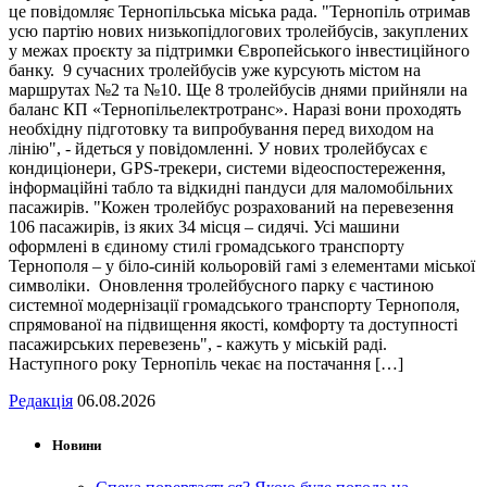
це повідомляє Тернопільська міська рада. "Тернопіль отримав
усю партію нових низькопідлогових тролейбусів, закуплених
у межах проєкту за підтримки Європейського інвестиційного
банку. 9 сучасних тролейбусів уже курсують містом на
маршрутах №2 та №10. Ще 8 тролейбусів днями прийняли на
баланс КП «Тернопільелектротранс». Наразі вони проходять
необхідну підготовку та випробування перед виходом на
лінію", - йдеться у повідомленні. У нових тролейбусах є
кондиціонери, GPS-трекери, системи відеоспостереження,
інформаційні табло та відкидні пандуси для маломобільних
пасажирів. "Кожен тролейбус розрахований на перевезення
106 пасажирів, із яких 34 місця – сидячі. Усі машини
оформлені в єдиному стилі громадського транспорту
Тернополя – у біло-синій кольоровій гамі з елементами міської
символіки. Оновлення тролейбусного парку є частиною
системної модернізації громадського транспорту Тернополя,
спрямованої на підвищення якості, комфорту та доступності
пасажирських перевезень", - кажуть у міській раді.
Наступного року Тернопіль чекає на постачання […]
Редакція
06.08.2026
Новини