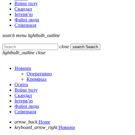
Воїни тилу
Скандал
Інтерв’ю
Файні люди
Співпраця
search
menu
lightbulb_outline
close
search
Search
lightbulb_outline
close
Новини
Оперативно
Кримінал
Освіта
Воїни тилу
Скандал
Інтерв’ю
Файні люди
Співпраця
arrow_back
Home
keyboard_arrow_right
Новини