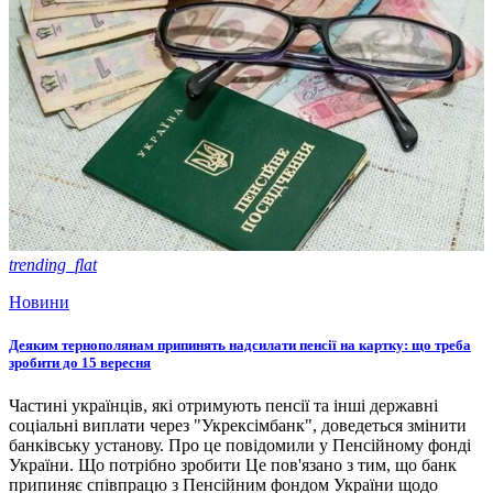
trending_flat
Новини
Деяким тернополянам припинять надсилати пенсії на картку: що треба
зробити до 15 вересня
Частині українців, які отримують пенсії та інші державні
соціальні виплати через "Укрексімбанк", доведеться змінити
банківську установу. Про це повідомили у Пенсійному фонді
України. Що потрібно зробити Це пов'язано з тим, що банк
припиняє співпрацю з Пенсійним фондом України щодо