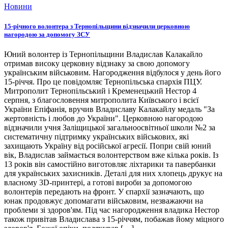
Новини
15-річного волонтера з Тернопільщини відзначили церковною
нагородою за допомогу ЗСУ
Юний волонтер із Тернопільщини Владислав Калакайло
отримав високу церковну відзнаку за свою допомогу
українським військовим. Нагородження відбулося у день його
15-річчя. Про це повідомляє Тернопільська єпархія ПЦУ.
Митрополит Тернопільський і Кременецький Нестор 4
серпня, з благословення митрополита Київського і всієї
України Епіфанія, вручив Владиславу Калакайлу медаль "За
жертовність і любов до України". Церковною нагородою
відзначили учня Заліщицької загальноосвітньої школи №2 за
систематичну підтримку українських військових, які
захищають Україну від російської агресії. Попри свій юний
вік, Владислав займається волонтерством вже кілька років. Із
13 років він самостійно виготовляє ліхтарики та павербанки
для українських захисників. Деталі для них хлопець друкує на
власному 3D-принтері, а готові вироби за допомогою
волонтерів передають на фронт. У єпархії зазначають, що
юнак продовжує допомагати військовим, незважаючи на
проблеми зі здоров'ям. Під час нагородження владика Нестор
також привітав Владислава з 15-річчям, побажав йому міцного