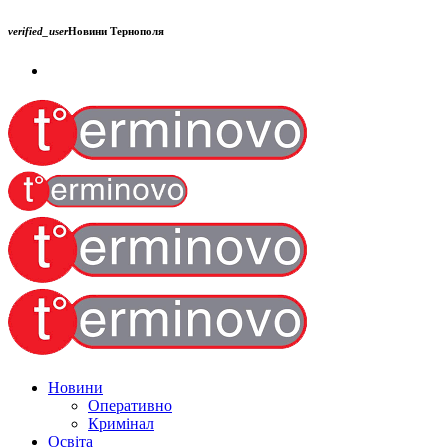
verified_user
Новини Тернополя
Новини
Оперативно
Кримінал
Освіта