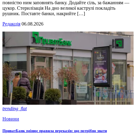
повністю ним заповнять банку. Додайте сіль, за бажанням —
цукор. Стерилізація На дно великої каструлі покладіть
рушник. Поставте банки, накрийте […]
Редакція
06.08.2026
trending_flat
Новини
ПриватБанк змінює правила переказів: що потрібно знати