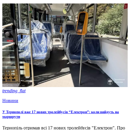
trending_flat
Новини
У Тернополі вже 17 нових тролейбусів “Електрон”: коли вийдуть на
маршрути
Тернопіль отримав всі 17 нових тролейбусів "Електрон". Про