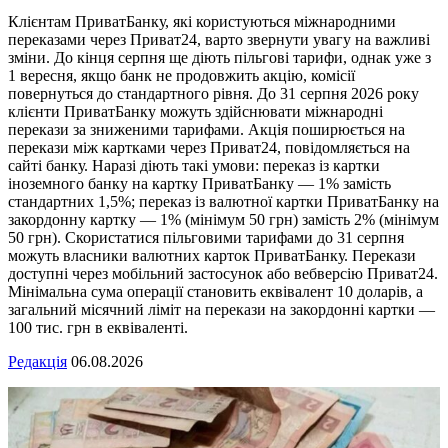
Клієнтам ПриватБанку, які користуються міжнародними
переказами через Приват24, варто звернути увагу на важливі
зміни. До кінця серпня ще діють пільгові тарифи, однак уже з
1 вересня, якщо банк не продовжить акцію, комісії
повернуться до стандартного рівня. До 31 серпня 2026 року
клієнти ПриватБанку можуть здійснювати міжнародні
перекази за зниженими тарифами. Акція поширюється на
перекази між картками через Приват24, повідомляється на
сайті банку. Наразі діють такі умови: переказ із картки
іноземного банку на картку ПриватБанку — 1% замість
стандартних 1,5%; переказ із валютної картки ПриватБанку на
закордонну картку — 1% (мінімум 50 грн) замість 2% (мінімум
50 грн). Скористатися пільговими тарифами до 31 серпня
можуть власники валютних карток ПриватБанку. Перекази
доступні через мобільний застосунок або вебверсію Приват24.
Мінімальна сума операції становить еквівалент 10 доларів, а
загальний місячний ліміт на перекази на закордонні картки —
100 тис. грн в еквіваленті.
Редакція
06.08.2026