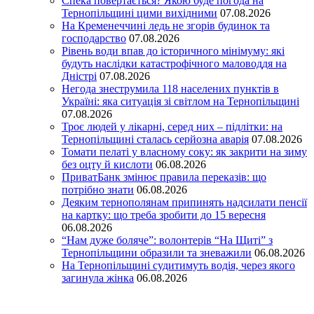
Спека повертається? Якою буде погода на
Тернопільщині цими вихідними
07.08.2026
На Кременеччині ледь не згорів будинок та
господарство
07.08.2026
Рівень води впав до історичного мінімуму: які
будуть наслідки катастрофічного маловоддя на
Дністрі
07.08.2026
Негода знеструмила 118 населених пунктів в
Україні: яка ситуація зі світлом на Тернопільщині
07.08.2026
Троє людей у лікарні, серед них – підлітки: на
Тернопільщині сталась серйозна аварія
07.08.2026
Томати пелаті у власному соку: як закрити на зиму
без оцту й кислоти
06.08.2026
ПриватБанк змінює правила переказів: що
потрібно знати
06.08.2026
Деяким тернополянам припинять надсилати пенсії
на картку: що треба зробити до 15 вересня
06.08.2026
“Нам дуже боляче”: волонтерів “На Щиті” з
Тернопільщини образили та зневажили
06.08.2026
На Тернопільщині судитимуть водія, через якого
загинула жінка
06.08.2026