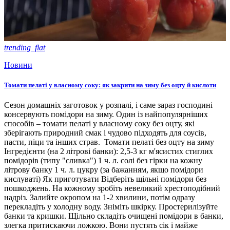
trending_flat
Новини
Томати пелаті у власному соку: як закрити на зиму без оцту й кислоти
Сезон домашніх заготовок у розпалі, і саме зараз господині
консервують помідори на зиму. Один із найпопулярніших
способів – томати пелаті у власному соку без оцту, які
зберігають природний смак і чудово підходять для соусів,
пасти, піци та інших страв. Томати пелаті без оцту на зиму
Інгредієнти (на 2 літрові банки): 2,5-3 кг м'ясистих стиглих
помідорів (типу "сливка") 1 ч. л. солі без гірки на кожну
літрову банку 1 ч. л. цукру (за бажанням, якщо помідори
кислуваті) Як приготувати Відберіть щільні помідори без
пошкоджень. На кожному зробіть невеликий хрестоподібний
надріз. Залийте окропом на 1-2 хвилини, потім одразу
перекладіть у холодну воду. Зніміть шкірку. Простерилізуйте
банки та кришки. Щільно складіть очищені помідори в банки,
злегка притискаючи ложкою. Вони пустять сік і майже