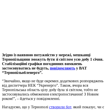
Згідно із наявною потужністю у мережі, мешканці
Тернопільщини зможуть бути зі світлом усю добу 1 січня.
Стабілізаційні графіки погодинних вимкнень
застосовуватись не будуть,
повідомляють
у ВАТ
“Тернопільобленерго”.
“Звичайно, якщо не буде окремих додаткових розпоряджень
від диспетчера НЕК “Укренерго”. Також, вчора вся
Тернопільська область цілу добу була зі світлом, тобто не
застосовувались обмеження електропостачання! З Новим
роком!”, – йдеться у повідомленні.
Нагадуємо, що у Тернополі
створили бот,
який показує, чи є