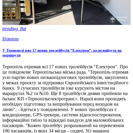
trending_flat
Новини
У Тернополі вже 17 нових тролейбусів “Електрон”: коли вийдуть на
маршрути
Тернопіль отримав всі 17 нових тролейбусів "Електрон". Про
це повідомляє Тернопільська міська рада. "Тернопіль отримав
усю партію нових низькопідлогових тролейбусів, закуплених
у межах проєкту за підтримки Європейського інвестиційного
банку. 9 сучасних тролейбусів уже курсують містом на
маршрутах №2 та №10. Ще 8 тролейбусів днями прийняли на
баланс КП «Тернопільелектротранс». Наразі вони проходять
необхідну підготовку та випробування перед виходом на
лінію", - йдеться у повідомленні. У нових тролейбусах є
кондиціонери, GPS-трекери, системи відеоспостереження,
інформаційні табло та відкидні пандуси для маломобільних
пасажирів. "Кожен тролейбус розрахований на перевезення
106 пасажирів, із яких 34 місця – сидячі. Усі машини