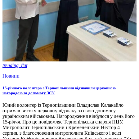
trending_flat
Новини
15-річного волонтера з Тернопільщини відзначили церковною
нагородою за допомогу ЗСУ
Юний волонтер із Тернопільщини Владислав Калакайло
отримав високу церковну відзнаку за свою допомогу
українським військовим. Нагородження відбулося у день його
15-річчя. Про це повідомляє Тернопільська єпархія ПЦУ.
Митрополит Тернопільський і Кременецький Нестор 4
серпня, з благословення митрополита Київського і всієї
України Епіфанія, вручив Владиславу Калакайлу медаль "За