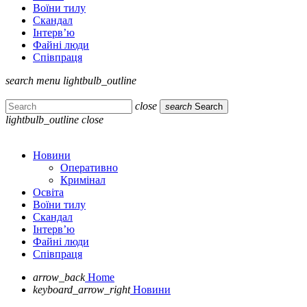
Воїни тилу
Скандал
Інтерв’ю
Файні люди
Співпраця
search
menu
lightbulb_outline
close
search
Search
lightbulb_outline
close
Новини
Оперативно
Кримінал
Освіта
Воїни тилу
Скандал
Інтерв’ю
Файні люди
Співпраця
arrow_back
Home
keyboard_arrow_right
Новини