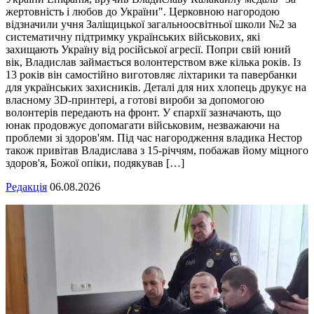
жертовність і любов до України". Церковною нагородою
відзначили учня Заліщицької загальноосвітньої школи №2 за
систематичну підтримку українських військових, які
захищають Україну від російської агресії. Попри свій юний
вік, Владислав займається волонтерством вже кілька років. Із
13 років він самостійно виготовляє ліхтарики та павербанки
для українських захисників. Деталі для них хлопець друкує на
власному 3D-принтері, а готові вироби за допомогою
волонтерів передають на фронт. У єпархії зазначають, що
юнак продовжує допомагати військовим, незважаючи на
проблеми зі здоров'ям. Під час нагородження владика Нестор
також привітав Владислава з 15-річчям, побажав йому міцного
здоров'я, Божої опіки, подякував […]
Редакція
06.08.2026