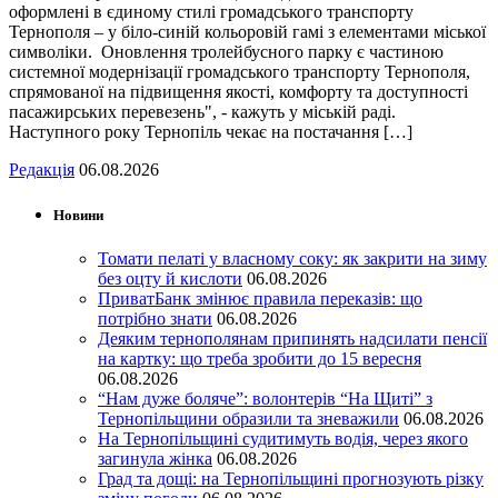
оформлені в єдиному стилі громадського транспорту
Тернополя – у біло-синій кольоровій гамі з елементами міської
символіки. Оновлення тролейбусного парку є частиною
системної модернізації громадського транспорту Тернополя,
спрямованої на підвищення якості, комфорту та доступності
пасажирських перевезень", - кажуть у міській раді.
Наступного року Тернопіль чекає на постачання […]
Редакція
06.08.2026
Новини
Томати пелаті у власному соку: як закрити на зиму
без оцту й кислоти
06.08.2026
ПриватБанк змінює правила переказів: що
потрібно знати
06.08.2026
Деяким тернополянам припинять надсилати пенсії
на картку: що треба зробити до 15 вересня
06.08.2026
“Нам дуже боляче”: волонтерів “На Щиті” з
Тернопільщини образили та зневажили
06.08.2026
На Тернопільщині судитимуть водія, через якого
загинула жінка
06.08.2026
Град та дощі: на Тернопільщині прогнозують різку