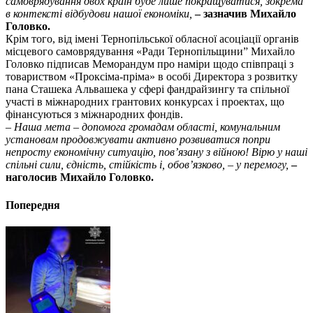
самоврядування двох країн буде лише покращуватися, зокрема
в контексті відбудови нашої економіки,
– зазначив Михайло
Головко.
Крім того, від імені Тернопільської обласної асоціації органів
місцевого самоврядування «Ради Тернопільщини” Михайло
Головко підписав Меморандум про наміри щодо співпраці з
товариством «Проксіма-пріма» в особі Директора з розвитку
пана Сташека Альвашека у сфері фандрайзингу та спільної
участі в міжнародних грантових конкурсах і проектах, що
фінансуються з міжнародних фондів.
–
Наша мета – допомога громадам області, комунальним
установам продовжувати активно розвиватися попри
непросту економічну ситуацію, пов’язану з війною! Вірю у наші
спільні сили, єдність, стійкість і, обов’язково, – у перемогу,
–
наголосив Михайло Головко.
Попередня