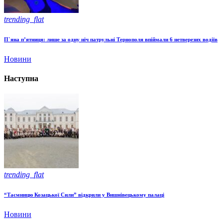
trending_flat
П`яна п’ятниця: лише за одну ніч патрульні Тернополя впіймали 6 нетверезих водіїв
Новини
Наступна
trending_flat
“Таємницю Козацької Сили” відкрили у Вишнівецькому палаці
Новини