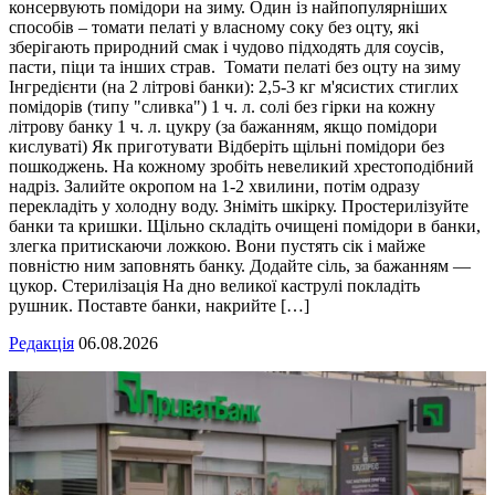
консервують помідори на зиму. Один із найпопулярніших
способів – томати пелаті у власному соку без оцту, які
зберігають природний смак і чудово підходять для соусів,
пасти, піци та інших страв. Томати пелаті без оцту на зиму
Інгредієнти (на 2 літрові банки): 2,5-3 кг м'ясистих стиглих
помідорів (типу "сливка") 1 ч. л. солі без гірки на кожну
літрову банку 1 ч. л. цукру (за бажанням, якщо помідори
кислуваті) Як приготувати Відберіть щільні помідори без
пошкоджень. На кожному зробіть невеликий хрестоподібний
надріз. Залийте окропом на 1-2 хвилини, потім одразу
перекладіть у холодну воду. Зніміть шкірку. Простерилізуйте
банки та кришки. Щільно складіть очищені помідори в банки,
злегка притискаючи ложкою. Вони пустять сік і майже
повністю ним заповнять банку. Додайте сіль, за бажанням —
цукор. Стерилізація На дно великої каструлі покладіть
рушник. Поставте банки, накрийте […]
Редакція
06.08.2026