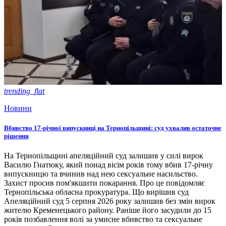
trending_flat
Новини
Вбивство 17-річної випускниці на Тернопільщині: суд ухвалив остаточне
рішення
На Тернопільщині апеляційний суд залишив у силі вирок
Василю Гнатюку, який понад вісім років тому вбив 17-річну
випускницю та вчинив над нею сексуальне насильство.
Захист просив пом'якшити покарання. Про це повідомляє
Тернопільська обласна прокуратура. Що вирішив суд
Апеляційний суд 5 серпня 2026 року залишив без змін вирок
жителю Кременецького району. Раніше його засудили до 15
років позбавлення волі за умисне вбивство та сексуальне