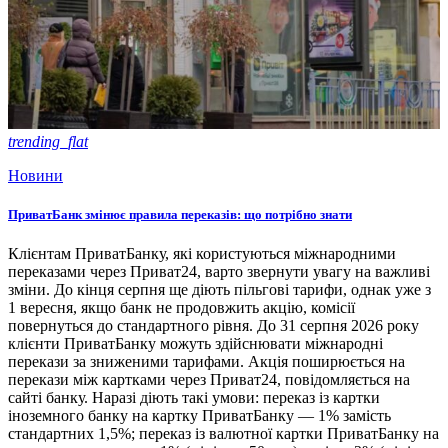
trending_flat
Новини
ПриватБанк змінює правила переказів: що потрібно знати
Клієнтам ПриватБанку, які користуються міжнародними
переказами через Приват24, варто звернути увагу на важливі
зміни. До кінця серпня ще діють пільгові тарифи, однак уже з
1 вересня, якщо банк не продовжить акцію, комісії
повернуться до стандартного рівня. До 31 серпня 2026 року
клієнти ПриватБанку можуть здійснювати міжнародні
перекази за зниженими тарифами. Акція поширюється на
перекази між картками через Приват24, повідомляється на
сайті банку. Наразі діють такі умови: переказ із картки
іноземного банку на картку ПриватБанку — 1% замість
стандартних 1,5%; переказ із валютної картки ПриватБанку на