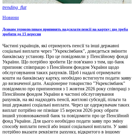
trending_flat
Новини
Деяким тернополянам припинять надсилати пенсії на картку: що треба
зробити до 15 вересня
Частині українців, які отримують пенсії та інші державні
соціальні виплати через "Укрексімбанк", доведеться змінити
банківську установу. Про це повідомили у Пенсійному фонді
України. Що потрібно зробити Це пов'язано з тим, що банк
припиняє співпрацю з Пенсійним фондом України щодо
обслуговування таких рахунків. Щоб і надалі отримувати
кошти на банківську картку, необхідно встигнути подати заяву
до визначеної дати. Акціонерне товариство "Укрексімбанк"
повідомило про припинення з 1 жовтня 2026 року співпраці з
Пенсійним фондом України в частині обслуговування
рахунків, на які надходять пенсії, житлові субсидії, пільги та
інші державні соціальні виплати. Через це одержувачам таких
виплат потрібно не пізніше 15 вересня 2026 року обрати
інший уповноважений банк та повідомити про це Пенсійний
фонд України. Для цього необхідно подати заяву про зміну
способу виплати пенсії або іншої соціальної виплати. У заяві
потрібно вказати реквізити рахунку, відкритого в іншому