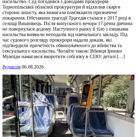
насильство. Суд погодився з доводами прокурорів
Тернопільської обласної прокуратури й відхилив скарги
сторони захисту, яка вимагала пом'якшити призначене
покарання. Обставини трагедії Трагедія сталася у 2017 році в
селищі Вишнівець. Після випускного вечора 17-річна дівчина
не повернулася додому. Наступного ранку її тіло з ознаками
насильства виявили неподалік від навчального закладу. Під
час судового розгляду прокурори надали докази, які
підтвердили причетність обвинуваченого до вбивства та
сексуального насильства. Читайте також: Вбивця Іринки
Мукоїди намагався вкоротити собі віку в СІЗО: деталі […]
Редакція
06.08.2026