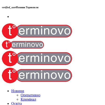
verified_user
Новини Тернополя
Новини
Оперативно
Кримінал
Освіта