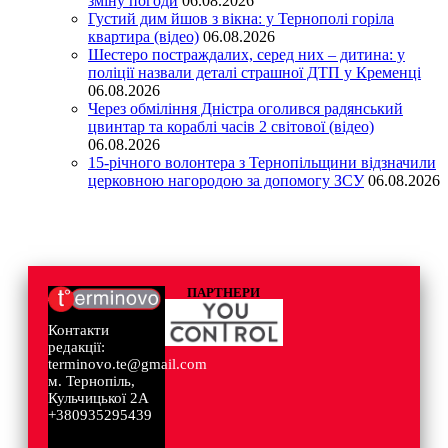
зміну погоди
06.08.2026
Густий дим йшов з вікна: у Тернополі горіла
квартира (відео)
06.08.2026
Шестеро постраждалих, серед них – дитина: у
поліції назвали деталі страшної ДТП у Кременці
06.08.2026
Через обміління Дністра оголився радянський
цвинтар та кораблі часів 2 світової (відео)
06.08.2026
15-річного волонтера з Тернопільщини відзначили
церковною нагородою за допомогу ЗСУ
06.08.2026
ПАРТНЕРИ
Контакти
редакції:
terminovo.te@gmail.com
м. Тернопіль,
Кульчицької 2А
+380935295439