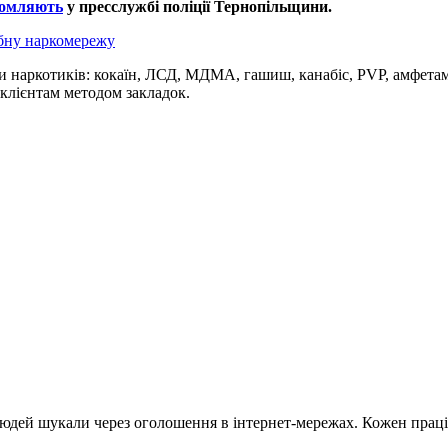
домляють
у пресслужбі поліції Тернопільщини.
абну наркомережу
 наркотиків: кокаїн, ЛСД, МДМА, гашиш, канабіс, PVP, амфетам
клієнтам методом закладок.
Людей шукали через оголошення в інтернет-мережах. Кожен праці