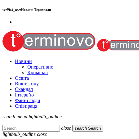
verified_user
Новини Тернополя
Новини
Оперативно
Кримінал
Освіта
Воїни тилу
Скандал
Інтерв’ю
Файні люди
Співпраця
search
menu
lightbulb_outline
close
search
Search
lightbulb_outline
close