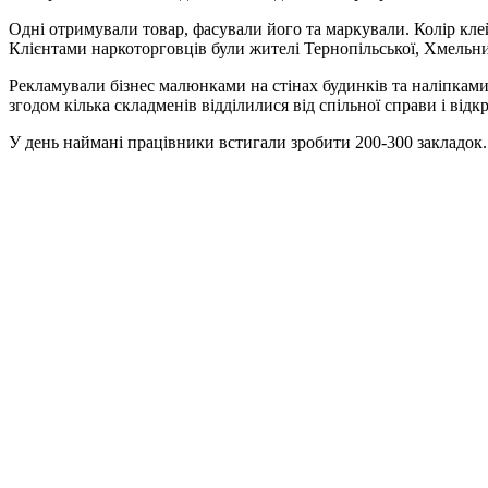
Одні отримували товар, фасували його та маркували. Колір клейк
Клієнтами наркоторговців були жителі Тернопільської, Хмельниць
Рекламували бізнес малюнками на стінах будинків та наліпками
згодом кілька складменів відділилися від спільної справи і від
У день наймані працівники встигали зробити 200-300 закладок