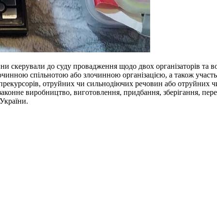
и скерували до суду провадження щодо двох організаторів та вос
лочинною спільнотою або злочинною організацією, а також участь 
 прекурсорів, отруйних чи сильнодіючих речовин або отруйних чи 
аконне виробництво, виготовлення, придбання, зберігання, пере
України.