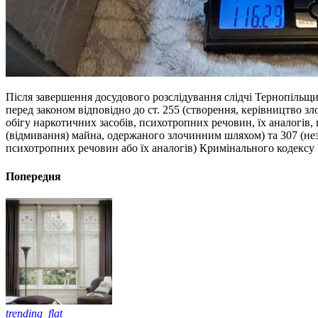
Після завершення досудового розслідування слідчі Тернопільщин
перед законом відповідно до ст. 255 (створення, керівництво з
обігу наркотичних засобів, психотропних речовин, їх аналогів,
(відмивання) майна, одержаного злочинним шляхом) та 307 (нез
психотропних речовин або їх аналогів) Кримінального кодексу 
Попередня
trending_flat