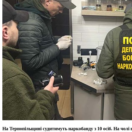
На Тернопільщині судитимуть наркобанду з 10 осіб. На чолі 