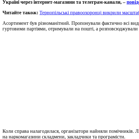
Україні через інтернет-магазини та телеграм-канали, –
пові
Читайте також:
Тернопільські правоохоронці викрили масшт
Асортимент був різноманітний. Пропонували фактично всі види
гуртовими партіями, отримували на пошті, а розповсюджували 
Коли справа налагодилася, організатори найняли помічників. 
на наркомагазини складмени, закладчики та програмісти.