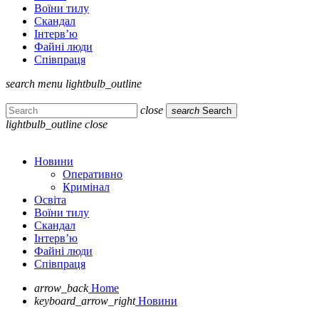
Воїни тилу
Скандал
Інтерв’ю
Файні люди
Співпраця
search
menu
lightbulb_outline
close
search
Search
lightbulb_outline
close
Новини
Оперативно
Кримінал
Освіта
Воїни тилу
Скандал
Інтерв’ю
Файні люди
Співпраця
arrow_back
Home
keyboard_arrow_right
Новини