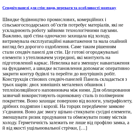
Сендвіч-панелі для стін: види, переваги та особливості монтажу
Швидке будівництво промислових, комерційних і
сільськогосподарських об’єктів потребує матеріалів, які не
ускладнюють роботу зайвими технологічними паузами.
Важливо, щоб стіна одночасно захищала від холоду,
витримувала експлуатаційні навантаження та мала охайний
вигляд без дорогого оздоблення. Саме таким рішенням
стали сендвіч панелі для стін. Це готові огороджувальні
елементи з утеплювачем усередині, які монтують на
підготовлений каркас. Невелика вага зменшує навантаження
на фундамент, а швидке встановлення допомагає оперативно
закрити контур будівлі та перейти до внутрішніх робіт.
Конструкція стінових сендвіч-панелей Панель складається з
трьох шарів: двох зовнішніх металевих обшивок і
теплоізоляційного наповнювача між ними. Для облицювання
зазвичай використовують оцинковану сталь із полімерним
покриттям. Воно захищає поверхню від вологи, ультрафіолету,
дрібних подряпин і корозії. На торцях передбачене замкове
з’єднання. Воно дає змогу щільно стикувати сусідні елементи,
зменшувати ризик продування та обмежувати появу містків
холоду. Герметичність залежить не лише від профілю замка, а
й від якості ущільнювальної стрічки, […]