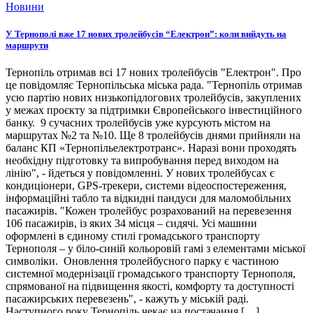
Новини
У Тернополі вже 17 нових тролейбусів “Електрон”: коли вийдуть на
маршрути
Тернопіль отримав всі 17 нових тролейбусів "Електрон". Про
це повідомляє Тернопільська міська рада. "Тернопіль отримав
усю партію нових низькопідлогових тролейбусів, закуплених
у межах проєкту за підтримки Європейського інвестиційного
банку. 9 сучасних тролейбусів уже курсують містом на
маршрутах №2 та №10. Ще 8 тролейбусів днями прийняли на
баланс КП «Тернопільелектротранс». Наразі вони проходять
необхідну підготовку та випробування перед виходом на
лінію", - йдеться у повідомленні. У нових тролейбусах є
кондиціонери, GPS-трекери, системи відеоспостереження,
інформаційні табло та відкидні пандуси для маломобільних
пасажирів. "Кожен тролейбус розрахований на перевезення
106 пасажирів, із яких 34 місця – сидячі. Усі машини
оформлені в єдиному стилі громадського транспорту
Тернополя – у біло-синій кольоровій гамі з елементами міської
символіки. Оновлення тролейбусного парку є частиною
системної модернізації громадського транспорту Тернополя,
спрямованої на підвищення якості, комфорту та доступності
пасажирських перевезень", - кажуть у міській раді.
Наступного року Тернопіль чекає на постачання […]