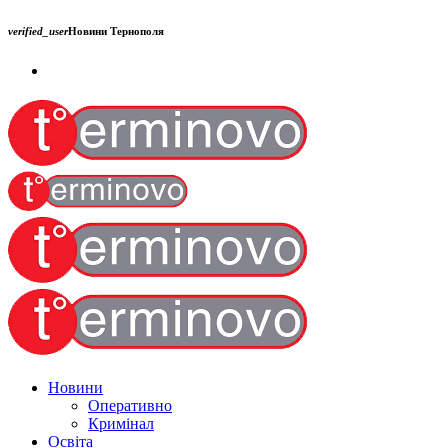
verified_user
Новини Тернополя
Новини
Оперативно
Кримінал
Освіта