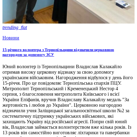
trending_flat
Новини
15-річного волонтера з Тернопільщини відзначили церковною
нагородою за допомогу ЗСУ
Юний волонтер із Тернопільщини Владислав Калакайло
отримав високу церковну відзнаку за свою допомогу
українським військовим. Нагородження відбулося у день його
15-річчя. Про це повідомляє Тернопільська єпархія ПЦУ.
Митрополит Тернопільський і Кременецький Нестор 4
серпня, з благословення митрополита Київського і всієї
України Епіфанія, вручив Владиславу Калакайлу медаль "За
жертовність і любов до України". Церковною нагородою
відзначили учня Заліщицької загальноосвітньої школи №2 за
систематичну підтримку українських військових, які
захищають Україну від російської агресії. Попри свій юний
вік, Владислав займається волонтерством вже кілька років. Із
13 років він самостійно виготовляє ліхтарики та павербанки