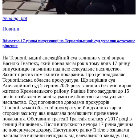
trending_flat
Новини
Вбивство 17-річної випускниці на Тернопільщині: суд ухвалив остаточне
рішення
На Тернопільщині апеляційний суд залишив у силі вирок
Василю Гнатюку, який понад вісім років тому вбив 17-річну
випускницю та вчинив над нею сексуальне насильство.
Захист просив пом'якшити покарання. Про це повідомляє
Тернопільська обласна прокуратура. Що вирішив суд
Апеляційний суд 5 серпня 2026 року залишив без змін вирок
жителю Кременецького району. Раніше його засудили до 15
років позбавлення волі за умисне вбивство та сексуальне
насильство. Суд погодився з доводами прокурорів
Тернопільської обласної прокуратури й відхилив скарги
сторони захисту, яка вимагала пом'якшити призначене
покарання. Обставини трагедії Трагедія сталася у 2017 році в
селищі Вишнівець. Після випускного вечора 17-річна дівчина
не повернулася додому. Наступного ранку її тіло з ознаками
насильства виявили неподалік від навчального закладу. Під