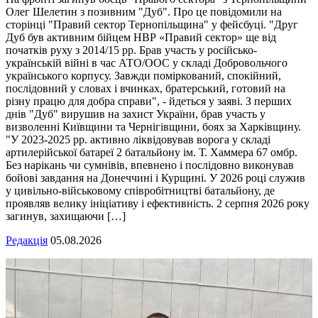
Олег Шелетин з позивним "Дуб". Про це повідомили на
сторінці "Правий сектор Тернопільщина" у фейсбуці. "Друг
Дуб був активним бійцем НВР «Правий сектор» ще від
початків руху з 2014/15 рр. Брав участь у російсько-
українській війні в час АТО/ООС у складі Добровольчого
українського корпусу. Завжди поміркований, спокійний,
послідовний у словах і вчинках, братерський, готовий на
різну працю для добра справи", - йдеться у заяві. З перших
днів "Дуб" вирушив на захист України, брав участь у
визволенні Київщини та Чернігівщини, боях за Харківщину.
"У 2023-2025 рр. активно ліквідовував ворога у складі
артилерійської батареї 2 батальйону ім. Т. Хаммера 67 омбр.
Без нарікань чи сумнівів, впевнено і послідовно виконував
бойові завдання на Донеччині і Курщині. У 2026 році служив
у цивільно-військовому співробітництві батальйону, де
проявляв велику ініціативу і ефективність. 2 серпня 2026 року
загинув, захищаючи […]
Редакція
05.08.2026