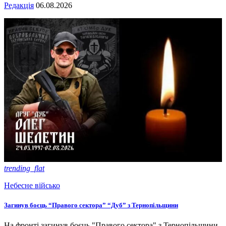
Редакція
06.08.2026
trending_flat
Небесне військо
Загинув боєць “Правого сектора” “Дуб” з Тернопільщини
На фронті загинув боєць "Правого сектора" з Тернопільщини