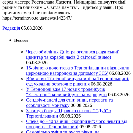
серед мастерс Ростислава Ласюти. Найщиріші співчуття сімї,
рідним та близьким... Світла память", - йдеться у заяві. Про
причину смерті не повідомляють.
https://terminovo.te.ua/news/142347/
Редакція
05.08.2026
Новини
Через обміління Дністра оголився радянський
цвинтар та кораблі часів 2 світової (відео)
06.08.2026
15-річного волонтера з Тернопільщини відзначили
церковною нагородою за допомогу ЗСУ
06.08.2026
Вбивство 17-річної випускниці на Тернопільщині:
суд ухвалив остаточне рішення
06.08.2026
У Тернополі вже 17 нових тролейбусів
“Електрон”: коли вийдуть на маршрути
06.08.2026
Сендвіч-панелі для стін: види, переваги та
особливості монтажу
06.08.2026
Загинув боєць “Правого сектора” “Дуб” з
Тернопільщини
05.08.2026
Спека до +40 та інші “сюрпризи”: чого чекати від
погоди на Тернопільщині
05.08.2026
Самовільно змінили русло річки: на