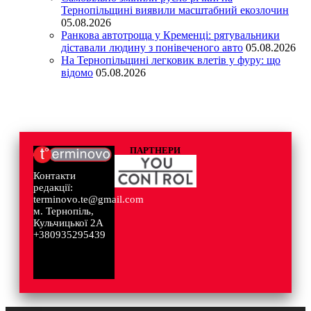
Тернопільщині виявили масштабний екозлочин
05.08.2026
Ранкова автотроща у Кременці: рятувальники
діставали людину з понівеченого авто
05.08.2026
На Тернопільщині легковик влетів у фуру: що
відомо
05.08.2026
ПАРТНЕРИ
Контакти
редакції:
terminovo.te@gmail.com
м. Тернопіль,
Кульчицької 2А
+380935295439