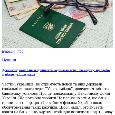
trending_flat
Новини
Деяким тернополянам припинять надсилати пенсії на картку: що треба
зробити до 15 вересня
Частині українців, які отримують пенсії та інші державні
соціальні виплати через "Укрексімбанк", доведеться змінити
банківську установу. Про це повідомили у Пенсійному фонді
України. Що потрібно зробити Це пов'язано з тим, що банк
припиняє співпрацю з Пенсійним фондом України щодо
обслуговування таких рахунків. Щоб і надалі отримувати
кошти на банківську картку, необхідно встигнути подати заяву