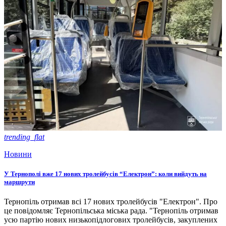
trending_flat
Новини
У Тернополі вже 17 нових тролейбусів “Електрон”: коли вийдуть на
маршрути
Тернопіль отримав всі 17 нових тролейбусів "Електрон". Про
це повідомляє Тернопільська міська рада. "Тернопіль отримав
усю партію нових низькопідлогових тролейбусів, закуплених