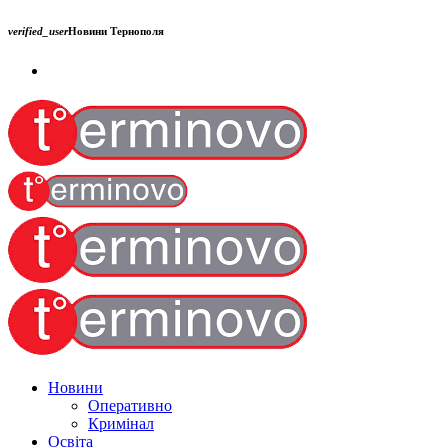
verified_user
Новини Тернополя
Новини
Оперативно
Кримінал
Освіта