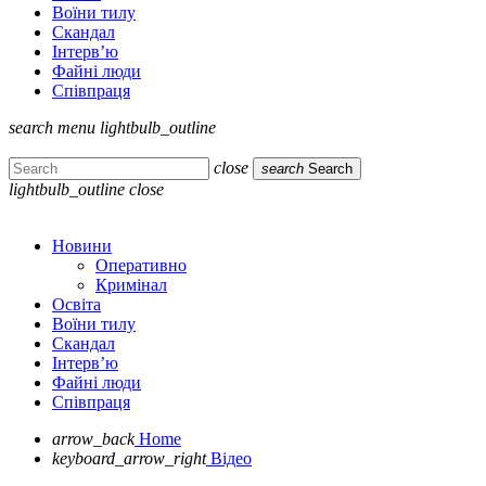
Воїни тилу
Скандал
Інтерв’ю
Файні люди
Співпраця
search
menu
lightbulb_outline
close
search
Search
lightbulb_outline
close
Новини
Оперативно
Кримінал
Освіта
Воїни тилу
Скандал
Інтерв’ю
Файні люди
Співпраця
arrow_back
Home
keyboard_arrow_right
Відео