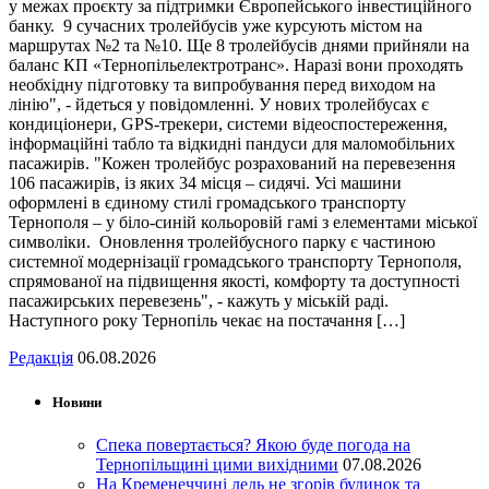
у межах проєкту за підтримки Європейського інвестиційного
банку. 9 сучасних тролейбусів уже курсують містом на
маршрутах №2 та №10. Ще 8 тролейбусів днями прийняли на
баланс КП «Тернопільелектротранс». Наразі вони проходять
необхідну підготовку та випробування перед виходом на
лінію", - йдеться у повідомленні. У нових тролейбусах є
кондиціонери, GPS-трекери, системи відеоспостереження,
інформаційні табло та відкидні пандуси для маломобільних
пасажирів. "Кожен тролейбус розрахований на перевезення
106 пасажирів, із яких 34 місця – сидячі. Усі машини
оформлені в єдиному стилі громадського транспорту
Тернополя – у біло-синій кольоровій гамі з елементами міської
символіки. Оновлення тролейбусного парку є частиною
системної модернізації громадського транспорту Тернополя,
спрямованої на підвищення якості, комфорту та доступності
пасажирських перевезень", - кажуть у міській раді.
Наступного року Тернопіль чекає на постачання […]
Редакція
06.08.2026
Новини
Спека повертається? Якою буде погода на
Тернопільщині цими вихідними
07.08.2026
На Кременеччині ледь не згорів будинок та