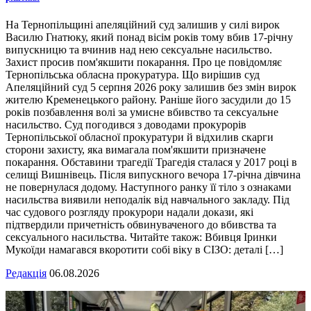
На Тернопільщині апеляційний суд залишив у силі вирок
Василю Гнатюку, який понад вісім років тому вбив 17-річну
випускницю та вчинив над нею сексуальне насильство.
Захист просив пом'якшити покарання. Про це повідомляє
Тернопільська обласна прокуратура. Що вирішив суд
Апеляційний суд 5 серпня 2026 року залишив без змін вирок
жителю Кременецького району. Раніше його засудили до 15
років позбавлення волі за умисне вбивство та сексуальне
насильство. Суд погодився з доводами прокурорів
Тернопільської обласної прокуратури й відхилив скарги
сторони захисту, яка вимагала пом'якшити призначене
покарання. Обставини трагедії Трагедія сталася у 2017 році в
селищі Вишнівець. Після випускного вечора 17-річна дівчина
не повернулася додому. Наступного ранку її тіло з ознаками
насильства виявили неподалік від навчального закладу. Під
час судового розгляду прокурори надали докази, які
підтвердили причетність обвинуваченого до вбивства та
сексуального насильства. Читайте також: Вбивця Іринки
Мукоїди намагався вкоротити собі віку в СІЗО: деталі […]
Редакція
06.08.2026