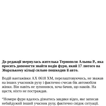
До редакції звернулась жителька Тернополя Альона Р., яка
просить допомогти знайти водія фури, який 17 лютого на
Збаразькому кільці сильно пошкодив її авто.
Водій вантажівки АХ 0618 ХМ, перелаштовуючись, не зважав
на інших учасників руху і фактично счесав бік автомобіля
жінки. Він навіть не зупинився, хоча бачив, що накоїв. На
щастя, ніхто не постраждав.
“Номери фури вдалось дізнатись завдяки відео, яке записав
небайдужий інший учасник руху, фактично свідок ситуації.