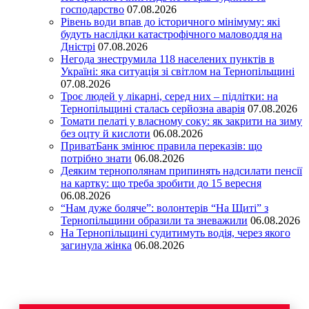
господарство
07.08.2026
Рівень води впав до історичного мінімуму: які
будуть наслідки катастрофічного маловоддя на
Дністрі
07.08.2026
Негода знеструмила 118 населених пунктів в
Україні: яка ситуація зі світлом на Тернопільщині
07.08.2026
Троє людей у лікарні, серед них – підлітки: на
Тернопільщині сталась серйозна аварія
07.08.2026
Томати пелаті у власному соку: як закрити на зиму
без оцту й кислоти
06.08.2026
ПриватБанк змінює правила переказів: що
потрібно знати
06.08.2026
Деяким тернополянам припинять надсилати пенсії
на картку: що треба зробити до 15 вересня
06.08.2026
“Нам дуже боляче”: волонтерів “На Щиті” з
Тернопільщини образили та зневажили
06.08.2026
На Тернопільщині судитимуть водія, через якого
загинула жінка
06.08.2026