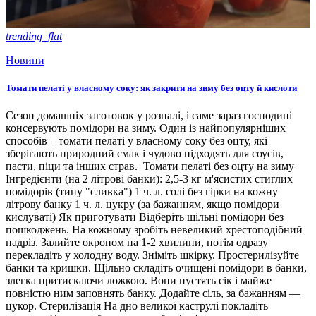
trending_flat
Новини
Томати пелаті у власному соку: як закрити на зиму без оцту й кислоти
Сезон домашніх заготовок у розпалі, і саме зараз господині
консервують помідори на зиму. Один із найпопулярніших
способів – томати пелаті у власному соку без оцту, які
зберігають природний смак і чудово підходять для соусів,
пасти, піци та інших страв. Томати пелаті без оцту на зиму
Інгредієнти (на 2 літрові банки): 2,5-3 кг м'ясистих стиглих
помідорів (типу "сливка") 1 ч. л. солі без гірки на кожну
літрову банку 1 ч. л. цукру (за бажанням, якщо помідори
кислуваті) Як приготувати Відберіть щільні помідори без
пошкоджень. На кожному зробіть невеликий хрестоподібний
надріз. Залийте окропом на 1-2 хвилини, потім одразу
перекладіть у холодну воду. Зніміть шкірку. Простерилізуйте
банки та кришки. Щільно складіть очищені помідори в банки,
злегка притискаючи ложкою. Вони пустять сік і майже
повністю ним заповнять банку. Додайте сіль, за бажанням —
цукор. Стерилізація На дно великої каструлі покладіть