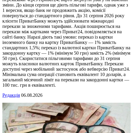
зміни. До кінця серпня ще діють пільгові тарифи, однак уже з
1 вересня, якщо банк не продовжить акцію, комісії
повернуться до стандартного рівня. До 31 серпня 2026 року
клієнти ПриватБанку можуть здійснювати міжнародні
перекази за зниженими тарифами. Акція поширюється на
перекази між картками через Приват24, повідомляється на
сайті банку. Наразі діють такі умови: переказ із картки
іноземного банку на картку ПриватБанку — 1% замість
стандартних 1,5%; переказ із валютної картки ПриватБанку на
закордонну картку — 1% (мінімум 50 грн) замість 2% (мінімум
50 грн). Скористатися пільговими тарифами до 31 серпня
можуть власники валютних карток ПриватБанку. Перекази
доступні через мобільний застосунок або вебверсію Приват24.
Мінімальна сума операції становить еквівалент 10 доларів, а
загальний місячний ліміт на перекази на закордонні картки —
100 тис. грн в еквіваленті.
Редакція
06.08.2026