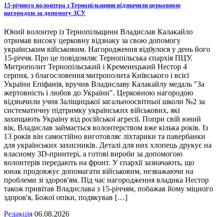
15-річного волонтера з Тернопільщини відзначили церковною
нагородою за допомогу ЗСУ
Юний волонтер із Тернопільщини Владислав Калакайло
отримав високу церковну відзнаку за свою допомогу
українським військовим. Нагородження відбулося у день його
15-річчя. Про це повідомляє Тернопільська єпархія ПЦУ.
Митрополит Тернопільський і Кременецький Нестор 4
серпня, з благословення митрополита Київського і всієї
України Епіфанія, вручив Владиславу Калакайлу медаль "За
жертовність і любов до України". Церковною нагородою
відзначили учня Заліщицької загальноосвітньої школи №2 за
систематичну підтримку українських військових, які
захищають Україну від російської агресії. Попри свій юний
вік, Владислав займається волонтерством вже кілька років. Із
13 років він самостійно виготовляє ліхтарики та павербанки
для українських захисників. Деталі для них хлопець друкує на
власному 3D-принтері, а готові вироби за допомогою
волонтерів передають на фронт. У єпархії зазначають, що
юнак продовжує допомагати військовим, незважаючи на
проблеми зі здоров'ям. Під час нагородження владика Нестор
також привітав Владислава з 15-річчям, побажав йому міцного
здоров'я, Божої опіки, подякував […]
Редакція
06.08.2026