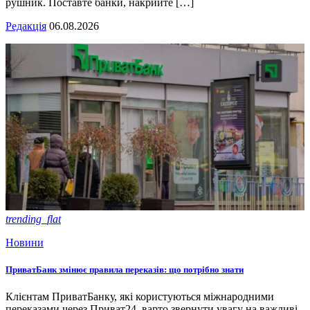
рушник. Поставте банки, накрийте […]
Редакція
06.08.2026
trending_flat
Новини
ПриватБанк змінює правила переказів: що потрібно знати
Клієнтам ПриватБанку, які користуються міжнародними
переказами через Приват24, варто звернути увагу на важливі