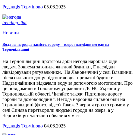
Редакція Терміново
05.06.2025
trending_flat
Новини
Вода на порозі, а замість городу – озеро: наслідки негоди на
Тернопільщині
На Тернопільщині протягом доби негода наробила біди
людям. Зокрема затопила житлові будинки, її наслідки
ліквідовували рятувальники. На Лановеччині у селі Влащинці
після сильного дощу підтопило два приватні будинки.
Надзвичайники відкачали воду за допомогою мотопомпи. Про
це повідомили в Головному управлінні ДСНС України у
Тернопільській області. Читайте також: Підтопило дорогу,
городи та домоволодіння. Негода наробила сильної біди на
Тернопільщині (фото, відео) Також 3 червня гроза з громом у
селі Синява перетворили людські городи на озера, а у
Чернихівцях частково обвалився міст.
Редакція Терміново
04.06.2025