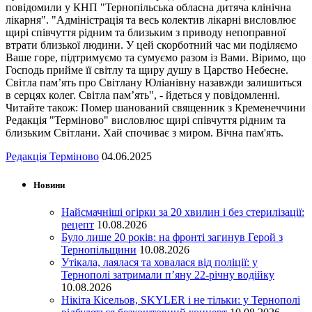
повідомили у КНП "Тернопільська обласна дитяча клінічна
лікарня". "Адміністрація та весь колектив лікарні висловлює
щирі співчуття рідним та близьким з приводу непоправної
втрати близької людини. У цей скорботний час ми поділяємо
Ваше горе, підтримуємо та сумуємо разом із Вами. Віримо, що
Господь прийме її світлу та щиру душу в Царство Небесне.
Світла пам’ять про Світлану Юліанівну назавжди залишиться
в серцях колег. Світла пам’ять", - йдеться у повідомленні.
Читайте також: Помер шанований священник з Кременеччини
Редакція "Терміново" висловлює щирі співчуття рідним та
близьким Світлани. Хай спочиває з миром. Вічна пам'ять.
Редакція Терміново
04.06.2025
Новини
Найсмачніші огірки за 20 хвилин і без стерилізації:
рецепт
10.08.2026
Було лише 20 років: на фронті загинув Герой з
Тернопільщини
10.08.2026
Утікала, лаялася та ховалася від поліції: у
Тернополі затримали п’яну 22-річну водійку
10.08.2026
Нікіта Кісельов, SKYLER і не тільки: у Тернополі