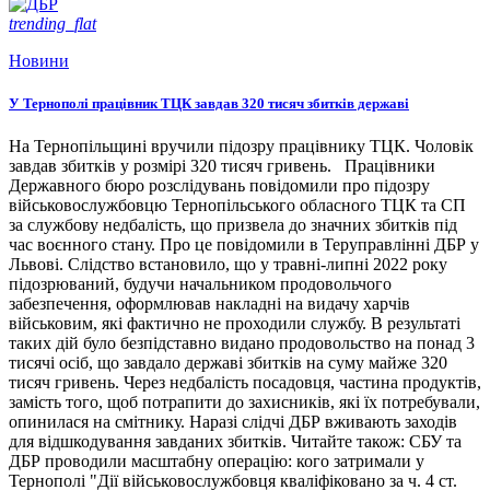
trending_flat
Новини
У Тернополі працівник ТЦК завдав 320 тисяч збитків державі
На Тернопільщині вручили підозру працівнику ТЦК. Чоловік
завдав збитків у розмірі 320 тисяч гривень. Працівники
Державного бюро розслідувань повідомили про підозру
військовослужбовцю Тернопільського обласного ТЦК та СП
за службову недбалість, що призвела до значних збитків під
час воєнного стану. Про це повідомили в Теруправлінні ДБР у
Львові. Слідство встановило, що у травні-липні 2022 року
підозрюваний, будучи начальником продовольчого
забезпечення, оформлював накладні на видачу харчів
військовим, які фактично не проходили службу. В результаті
таких дій було безпідставно видано продовольство на понад 3
тисячі осіб, що завдало державі збитків на суму майже 320
тисяч гривень. Через недбалість посадовця, частина продуктів,
замість того, щоб потрапити до захисників, які їх потребували,
опинилася на смітнику. Наразі слідчі ДБР вживають заходів
для відшкодування завданих збитків. Читайте також: СБУ та
ДБР проводили масштабну операцію: кого затримали у
Тернополі "Дії військовослужбовця кваліфіковано за ч. 4 ст.