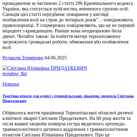
провадження за частиною 2 статті 296 Кримінального кодексу
України, яка стосується хуліганства, вчиненого групою осіб.
Санкція цієї статті передбачає покарання у вигляді
позбавлення волі на строк до чотирьох років", - повідомляють
правоохоронці. У соцмережах повідомляють, що це не перший
інцидент з кривдницею. Раніше вона неодноразово била
дівчат. Читайте також: За побиття матері тернополянину
загрожують громадські роботи, обмеження або позбавлення
волі
Редакція Терміново
04.06.2025
trending_flat
Новини
Трагічна втрата для однієї з тернопільських лікарень: померла Світлана
Придаткевич
Обірвалось життя працівниці Тернопільської обласної дитячої
клінічної лікарні Світлани Придаткевич. На 60 році життя та
після важкої хвороби померла сестра медичного ортопедо-
травматологічного дитячого відділення з травматологічним
пунктом Світлана Юліанівна Придаткевич. Про це