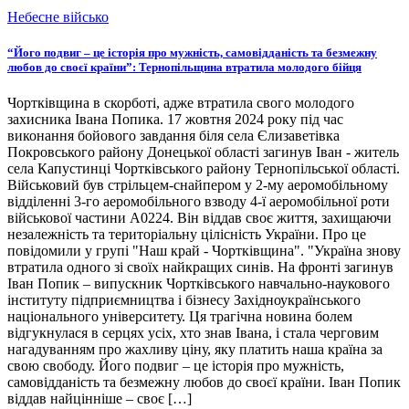
Небесне військо
“Його подвиг – це історія про мужність, самовідданість та безмежну
любов до своєї країни”: Тернопільщина втратила молодого бійця
Чортківщина в скорботі, адже втратила свого молодого
захисника Івана Попика. 17 жовтня 2024 року під час
виконання бойового завдання біля села Єлизаветівка
Покровського району Донецької області загинув Іван - житель
села Капустинці Чортківського району Тернопільської області.
Військовий був стрільцем-снайпером у 2-му аеромобільному
відділенні 3-го аеромобільного взводу 4-ї аеромобільної роти
військової частини А0224. Він віддав своє життя, захищаючи
незалежність та територіальну цілісність України. Про це
повідомили у групі "Наш край - Чортківщина". "Україна знову
втратила одного зі своїх найкращих синів. На фронті загинув
Іван Попик – випускник Чортківського навчально-наукового
інституту підприємництва і бізнесу Західноукраїнського
національного університету. Ця трагічна новина болем
відгукнулася в серцях усіх, хто знав Івана, і стала черговим
нагадуванням про жахливу ціну, яку платить наша країна за
свою свободу. Його подвиг – це історія про мужність,
самовідданість та безмежну любов до своєї країни. Іван Попик
віддав найцінніше – своє […]