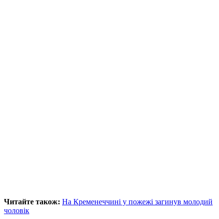
Читайте також:
На Кременеччині у пожежі загинув молодий
чоловік