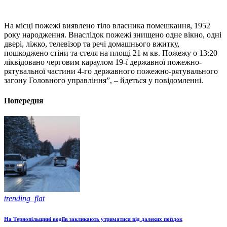
На місці пожежі виявлено тіло власника помешкання, 1952
року народження. Внаслідок пожежі знищено одне вікно, одні
двері, ліжко, телевізор та речі домашнього вжитку,
пошкоджено стіни та стеля на площі 21 м кв. Пожежу о 13:20
ліквідовано черговим караулом 19-ї державної пожежно-
рятувальної частини 4-го державного пожежно-рятувального
загону Головного управління”, – йдеться у повідомленні.
Попередня
trending_flat
На Тернопільщині водіїв закликають утриматися від далеких поїздок