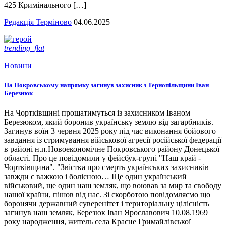
425 Кримінального […]
Редакція Терміново
04.06.2025
trending_flat
Новини
На Покровському напрямку загинув захисник з Тернопільщини Іван
Березнюк
На Чортківщині прощатимуться із захисником Іваном
Березюком, який боронив українську землю від загарбників.
Загинув воїн 3 червня 2025 року під час виконання бойового
завдання із стримування військової агресії російської федерації
в районі н.п.Новоекономічне Покровського району Донецької
області. Про це повідомили у фейсбук-групі "Наш край -
Чортківщина". "Звістка про смерть українських захисників
завжди є важкою і болісною… Ще один український
військовий, ще один наш земляк, що воював за мир та свободу
нашої країни, пішов від нас. Зі скорботою повідомляємо що
боронячи державний суверенітет і територіальну цілісність
загинув наш земляк, Березюк Іван Ярославович 10.08.1969
року народження, житель села Красне Гримайлівської