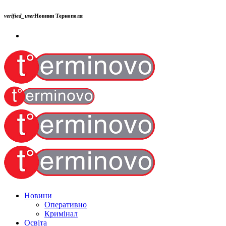
verified_user
Новини Тернополя
Новини
Оперативно
Кримінал
Освіта