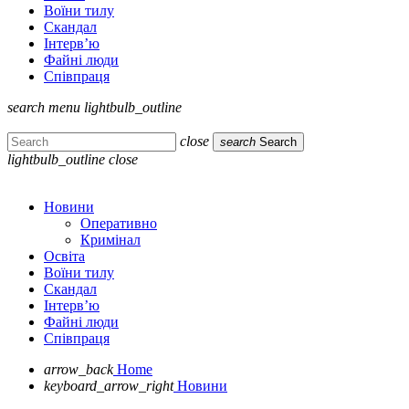
Воїни тилу
Скандал
Інтерв’ю
Файні люди
Співпраця
search
menu
lightbulb_outline
close
search
Search
lightbulb_outline
close
Новини
Оперативно
Кримінал
Освіта
Воїни тилу
Скандал
Інтерв’ю
Файні люди
Співпраця
arrow_back
Home
keyboard_arrow_right
Новини