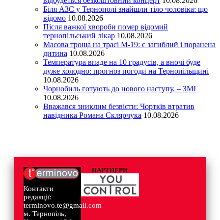
відбудеться безкоштовний концерт
10.08.2026
Біля АЗС у Тернополі знайшли тіло чоловіка: що
відомо
10.08.2026
Після важкої хвороби помер відомий
тернопільський лікар
10.08.2026
Масова троща на трасі М-19: є загиблий і поранена
дитина
10.08.2026
Температура впаде на 10 градусів, а вночі буде
дуже холодно: прогноз погоди на Тернопільщині
10.08.2026
Чорнобиль готують до нового наступу, – ЗМІ
10.08.2026
Вважався зниклим безвісти: Чортків втратив
навідника Романа Склярчука
10.08.2026
ПАРТНЕРИ
Контакти
редакції:
terminovo.te@gmail.com
м. Тернопіль,