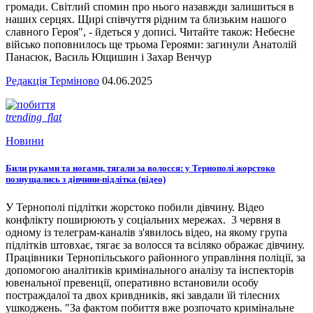
громади. Світлий спомин про нього назавжди залишиться в
наших серцях. Щирі співчуття рідним та близьким нашого
славного Героя", - йдеться у дописі. Читайте також: Небесне
військо поповнилось ще трьома Героями: загинули Анатолій
Панасюк, Василь Ющишин і Захар Венчур
Редакція Терміново
04.06.2025
trending_flat
Новини
Били руками та ногами, тягали за волосся: у Тернополі жорстоко
познущались з дівчини-підлітка (відео)
У Тернополі підлітки жорстоко побили дівчину. Відео
конфлікту поширюють у соціальних мережах. 3 червня в
одному із телеграм-каналів з'явилось відео, на якому група
підлітків штовхає, тягає за волосся та всіляко ображає дівчину.
Працівники Тернопільського районного управління поліції, за
допомогою аналітиків кримінального аналізу та інспекторів
ювенальної превенції, оперативно встановили особу
постраждалої та двох кривдників, які завдали їй тілесних
ушкоджень. "За фактом побиття вже розпочато кримінальне