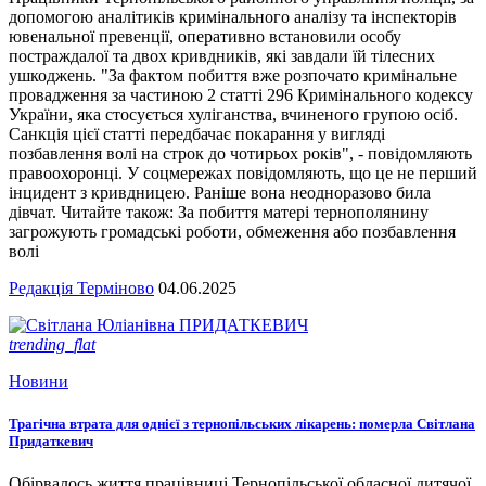
допомогою аналітиків кримінального аналізу та інспекторів
ювенальної превенції, оперативно встановили особу
постраждалої та двох кривдників, які завдали їй тілесних
ушкоджень. "За фактом побиття вже розпочато кримінальне
провадження за частиною 2 статті 296 Кримінального кодексу
України, яка стосується хуліганства, вчиненого групою осіб.
Санкція цієї статті передбачає покарання у вигляді
позбавлення волі на строк до чотирьох років", - повідомляють
правоохоронці. У соцмережах повідомляють, що це не перший
інцидент з кривдницею. Раніше вона неодноразово била
дівчат. Читайте також: За побиття матері тернополянину
загрожують громадські роботи, обмеження або позбавлення
волі
Редакція Терміново
04.06.2025
trending_flat
Новини
Трагічна втрата для однієї з тернопільських лікарень: померла Світлана
Придаткевич
Обірвалось життя працівниці Тернопільської обласної дитячої