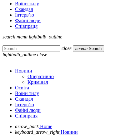
Воїни тилу
Скандал
Інтерв’ю
Файні люди
Співпраця
search
menu
lightbulb_outline
close
search
Search
lightbulb_outline
close
Новини
Оперативно
Кримінал
Освіта
Воїни тилу
Скандал
Інтерв’ю
Файні люди
Співпраця
arrow_back
Home
keyboard_arrow_right
Новини