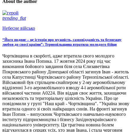
About the author
trending_flat
Небесне військо
“Його подвиг – це історія про мужність, самовідданість та безмежну
любов до своєї країни”: Тернопільщина втратила молодого бійця
Чортківщина в скорботі, адже втратила свого молодого
захисника Івана Попика. 17 жовтня 2024 року під час
виконання бойового завдання біля села Єлизаветівка
Покровського району Донецької області загинув Іван - житель
села Капустинці Чортківського району Тернопільської області.
Військовий був стрільцем-снайпером у 2-му аеромобільному
відділенні 3-го аеромобільного взводу 4-ї аеромобільної роти
військової частини А0224. Він віддав своє життя, захищаючи
незалежність та територіальну цілісність України. Про це
повідомили у групі "Наш край - Чортківщина". "Україна знову
втратила одного зі своїх найкращих синів. На фронті загинув
Іван Попик – випускник Чортківського навчально-наукового
інституту підприємництва і бізнесу Західноукраїнського
національного університету. Ця трагічна новина болем
відгукнулася в серцях усіх, хто знав Івана, і стала черговим