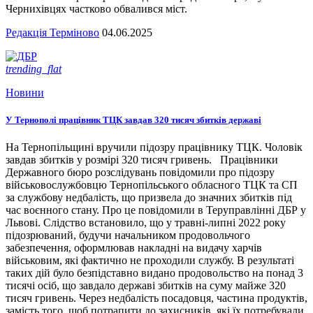
Чернихівцях частково обвалився міст.
Редакція Терміново
04.06.2025
trending_flat
Новини
У Тернополі працівник ТЦК завдав 320 тисяч збитків державі
На Тернопільщині вручили підозру працівнику ТЦК. Чоловік
завдав збитків у розмірі 320 тисяч гривень. Працівники
Державного бюро розслідувань повідомили про підозру
військовослужбовцю Тернопільського обласного ТЦК та СП
за службову недбалість, що призвела до значних збитків під
час воєнного стану. Про це повідомили в Теруправлінні ДБР у
Львові. Слідство встановило, що у травні-липні 2022 року
підозрюваний, будучи начальником продовольчого
забезпечення, оформлював накладні на видачу харчів
військовим, які фактично не проходили службу. В результаті
таких дій було безпідставно видано продовольство на понад 3
тисячі осіб, що завдало державі збитків на суму майже 320
тисяч гривень. Через недбалість посадовця, частина продуктів,
замість того, щоб потрапити до захисників, які їх потребували,