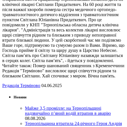
клінічної лікарні Світлани Придаткевич. На 60 році життя та
після важкої хвороби померла сестра медичного ортопедо-
травматологічного дитячого відділення з травматологічним
пунктом Світлана Юліанівна Придаткевич. Про це
повідомили у КНП "Тернопільська обласна дитяча клінічна
лікарня". "Адміністрація та весь колектив лікарні висловлює
щирі співчуття рідним та близьким з приводу непоправної
втрати близької людини. У цей скорботний час ми поділяємо
Ваше горе, підтримуємо та сумуємо разом із Вами. Віримо, що
Господь прийме її світлу та щиру душу в Царство Небесне.
Світла пам’ять про Світлану Юліанівну назавжди залишиться
в серцях колег. Світла пам’ять", - йдеться у повідомленні.
Читайте також: Помер шанований священник з Кременеччини
Редакція "Терміново" висловлює щирі співчуття рідним та
близьким Світлани. Хай спочиває з миром. Вічна пам'ять.
Редакція Терміново
04.06.2025
Новини
Майже 3,5 промілле: на Тернопільщині
надзвичайно п’яний водій втрапив в аварію
08.08.2026
Тернопільщина втратила 24-річного Героя Андрія