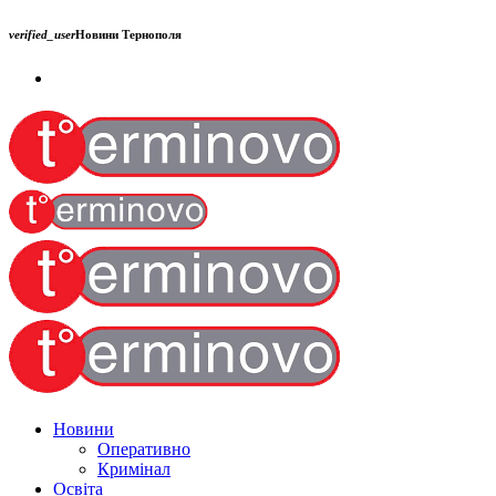
verified_user
Новини Тернополя
Новини
Оперативно
Кримінал
Освіта