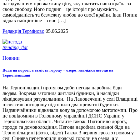
нагадуванням про жахливу ціну, яку платить наша країна за
свою свободу. Його подвиг – це історія про мужність,
самовідданість та безмежну любов до своєї країни. Іван Попик
віддав найцінніше – своє […]
Редакція Терміново
05.06.2025
trending_flat
Новини
Вода на порозі, а замість городу – озеро: наслідки негоди на
Тернопільщині
На Тернопільщині протягом доби негода наробила біди
людям. Зокрема затопила житлові будинки, її наслідки
ліквідовували рятувальники. На Лановеччині у селі Влащинці
після сильного дощу підтопило два приватні будинки.
Надзвичайники відкачали воду за допомогою мотопомпи. Про
це повідомили в Головному управлінні ДСНС України у
Тернопільській області. Читайте також: Підтопило дорогу,
городи та домоволодіння. Негода наробила сильної біди на
Тернопільщині (фото, відео) Також 3 червня гроза з громом у
селі Синява перетворили людські городи на озера, а у