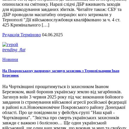
опинилася на смітнику. Наразі слідчі ДБР вживають заходів
для відшкодування завданих збитків. Читайте також: СБУ та
ДБР проводили масштабну операцію: кого затримали у
Тернополі "Дії військовослужбовця кваліфіковано за ч. 4 ст.
425 Кримінального […]
Редакція Терміново
04.06.2025
trending_flat
Новини
На Покровському напрямку загинув захисник з Тернопільщини Іван
Березнюк
На Чортківщині прощатимуться із захисником Іваном
Березюком, який боронив українську землю від загарбників.
Загинув воїн 3 червня 2025 року під час виконання бойового
завдання із стримування військової агресії російської федерації
в районі н.п.Новоекономічне Покровського району Донецької
області. Про це повідомили у фейсбук-групі "Наш край -
Чортківщина". "Звістка про смерть українських захисників
завжди є важкою і болісною… Ще один український
військовий, ще один наш земляк, що воював за мир та свободу