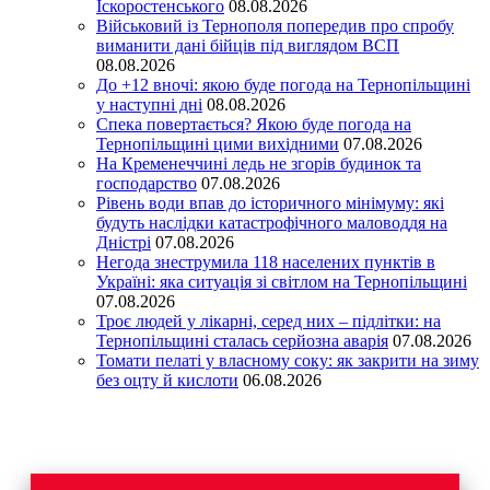
Іскоростенського
08.08.2026
Військовий із Тернополя попередив про спробу
виманити дані бійців під виглядом ВСП
08.08.2026
До +12 вночі: якою буде погода на Тернопільщині
у наступні дні
08.08.2026
Спека повертається? Якою буде погода на
Тернопільщині цими вихідними
07.08.2026
На Кременеччині ледь не згорів будинок та
господарство
07.08.2026
Рівень води впав до історичного мінімуму: які
будуть наслідки катастрофічного маловоддя на
Дністрі
07.08.2026
Негода знеструмила 118 населених пунктів в
Україні: яка ситуація зі світлом на Тернопільщині
07.08.2026
Троє людей у лікарні, серед них – підлітки: на
Тернопільщині сталась серйозна аварія
07.08.2026
Томати пелаті у власному соку: як закрити на зиму
без оцту й кислоти
06.08.2026