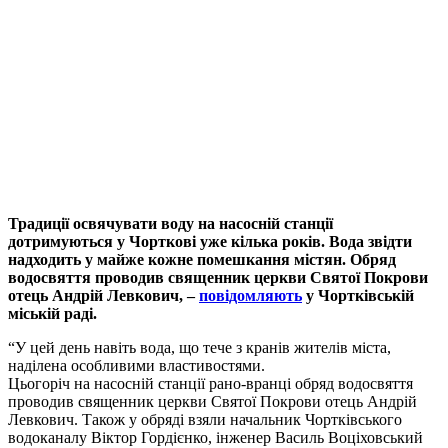
Традиції освячувати воду на насосній станції
дотримуються у Чорткові уже кілька років. Вода звідти
надходить у майже кожне помешкання містян. Обряд
водосвяття проводив священник церкви Святої Покрови
отець Андрій Левкович, –
повідомляють
у Чортківській
міській раді.
“У цей день навіть вода, що тече з кранів жителів міста,
наділена особливими властивостями.
Цьогоріч на насосній станції рано-вранці обряд водосвяття
проводив священник церкви Святої Покрови отець Андрій
Левкович. Також у обряді взяли начальник Чортківського
водоканалу Віктор Гордієнко, інженер Василь Воціховський