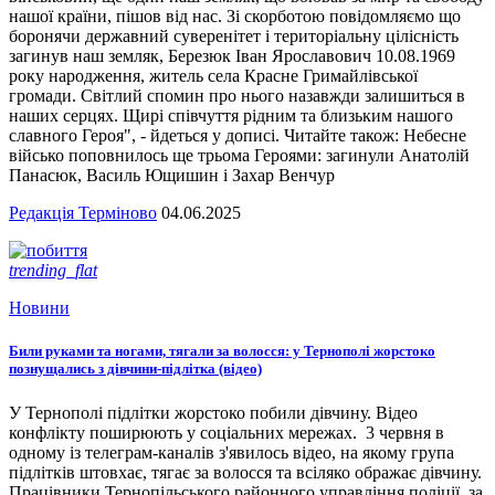
нашої країни, пішов від нас. Зі скорботою повідомляємо що
боронячи державний суверенітет і територіальну цілісність
загинув наш земляк, Березюк Іван Ярославович 10.08.1969
року народження, житель села Красне Гримайлівської
громади. Світлий спомин про нього назавжди залишиться в
наших серцях. Щирі співчуття рідним та близьким нашого
славного Героя", - йдеться у дописі. Читайте також: Небесне
військо поповнилось ще трьома Героями: загинули Анатолій
Панасюк, Василь Ющишин і Захар Венчур
Редакція Терміново
04.06.2025
trending_flat
Новини
Били руками та ногами, тягали за волосся: у Тернополі жорстоко
познущались з дівчини-підлітка (відео)
У Тернополі підлітки жорстоко побили дівчину. Відео
конфлікту поширюють у соціальних мережах. 3 червня в
одному із телеграм-каналів з'явилось відео, на якому група
підлітків штовхає, тягає за волосся та всіляко ображає дівчину.
Працівники Тернопільського районного управління поліції, за