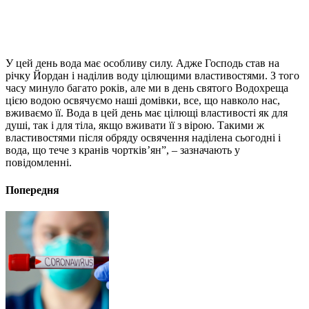
У цей день вода має особливу силу. Адже Господь став на
річку Йордан і наділив воду цілющими властивостями. З того
часу минуло багато років, але ми в день святого Водохреща
цією водою освячуємо наші домівки, все, що навколо нас,
вживаємо її. Вода в цей день має цілющі властивості як для
душі, так і для тіла, якщо вживати її з вірою. Такими ж
властивостями після обряду освячення наділена сьогодні і
вода, що тече з кранів чортків’ян”, – зазначають у
повідомленні.
Попередня