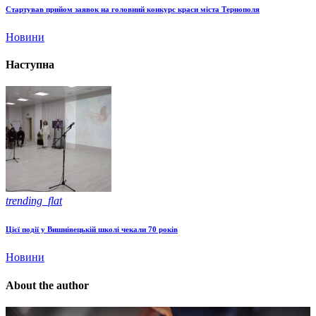
Стартував прийом заявок на головний конкурс краси міста Тернополя
Новини
Наступна
trending_flat
Цієї події у Вишнівецькій школі чекали 70 років
Новини
About the author