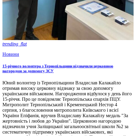
trending_flat
Новини
15-річного волонтера з Тернопільщини відзначили церковною
нагородою за допомогу ЗСУ
Юний волонтер із Тернопільщини Владислав Калакайло
отримав високу церковну відзнаку за свою допомогу
українським військовим. Нагородження відбулося у день його
15-річчя. Про це повідомляє Тернопільська єпархія ПЦУ.
Митрополит Тернопільський і Кременецький Нестор 4
серпня, з благословення митрополита Київського і всієї
України Епіфанія, вручив Владиславу Калакайлу медаль "За
жертовність і любов до України". Церковною нагородою
відзначили учня Заліщицької загальноосвітньої школи №2 за
систематичну підтримку українських військових, які