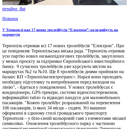
trending_flat
Новини
У Тернополі вже 17 нових тролейбусів “Електрон”: коли вийдуть на
маршрути
Тернопіль отримав всі 17 нових тролейбусів "Електрон". Про
це повідомляє Тернопільська міська рада. "Тернопіль отримав
усю партію нових низькопідлогових тролейбусів, закуплених
у межах проєкту за підтримки Європейського інвестиційного
банку. 9 сучасних тролейбусів уже курсують містом на
маршрутах №2 та №10. Ще 8 тролейбусів днями прийняли на
баланс КП «Тернопільелектротранс». Наразі вони проходять
необхідну підготовку та випробування перед виходом на
лінію", - йдеться у повідомленні. У нових тролейбусах є
кондиціонери, GPS-трекери, системи відеоспостереження,
інформаційні табло та відкидні пандуси для маломобільних
пасажирів. "Кожен тролейбус розрахований на перевезення
106 пасажирів, із яких 34 місця – сидячі. Усі машини
оформлені в єдиному стилі громадського транспорту
Тернополя – у біло-синій кольоровій гамі з елементами міської
символіки. Оновлення тролейбусного парку є частиною
системної модернізації громадського транспорту Тернополя,