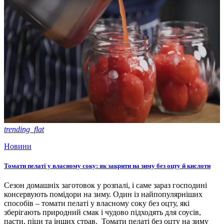
trending_flat
Новини
Томати пелаті у власному соку: як закрити на зиму без оцту й кислоти
Сезон домашніх заготовок у розпалі, і саме зараз господині
консервують помідори на зиму. Один із найпопулярніших
способів – томати пелаті у власному соку без оцту, які
зберігають природний смак і чудово підходять для соусів,
пасти, піци та інших страв. Томати пелаті без оцту на зиму