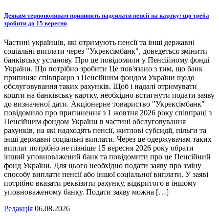
Деяким тернополянам припинять надсилати пенсії на картку: що треба
зробити до 15 вересня
Частині українців, які отримують пенсії та інші державні
соціальні виплати через "Укрексімбанк", доведеться змінити
банківську установу. Про це повідомили у Пенсійному фонді
України. Що потрібно зробити Це пов'язано з тим, що банк
припиняє співпрацю з Пенсійним фондом України щодо
обслуговування таких рахунків. Щоб і надалі отримувати
кошти на банківську картку, необхідно встигнути подати заяву
до визначеної дати. Акціонерне товариство "Укрексімбанк"
повідомило про припинення з 1 жовтня 2026 року співпраці з
Пенсійним фондом України в частині обслуговування
рахунків, на які надходять пенсії, житлові субсидії, пільги та
інші державні соціальні виплати. Через це одержувачам таких
виплат потрібно не пізніше 15 вересня 2026 року обрати
інший уповноважений банк та повідомити про це Пенсійний
фонд України. Для цього необхідно подати заяву про зміну
способу виплати пенсії або іншої соціальної виплати. У заяві
потрібно вказати реквізити рахунку, відкритого в іншому
уповноваженому банку. Подати заяву можна […]
Редакція
06.08.2026