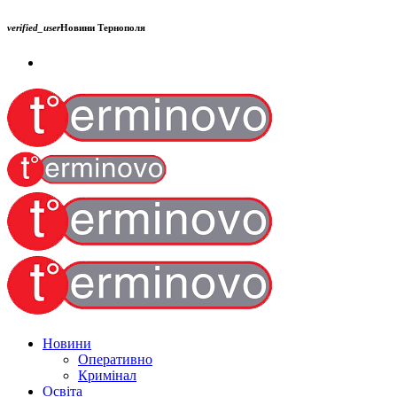
verified_user
Новини Тернополя
Новини
Оперативно
Кримінал
Освіта