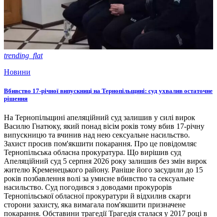
trending_flat
Новини
Вбивство 17-річної випускниці на Тернопільщині: суд ухвалив остаточне
рішення
На Тернопільщині апеляційний суд залишив у силі вирок
Василю Гнатюку, який понад вісім років тому вбив 17-річну
випускницю та вчинив над нею сексуальне насильство.
Захист просив пом'якшити покарання. Про це повідомляє
Тернопільська обласна прокуратура. Що вирішив суд
Апеляційний суд 5 серпня 2026 року залишив без змін вирок
жителю Кременецького району. Раніше його засудили до 15
років позбавлення волі за умисне вбивство та сексуальне
насильство. Суд погодився з доводами прокурорів
Тернопільської обласної прокуратури й відхилив скарги
сторони захисту, яка вимагала пом'якшити призначене
покарання. Обставини трагедії Трагедія сталася у 2017 році в