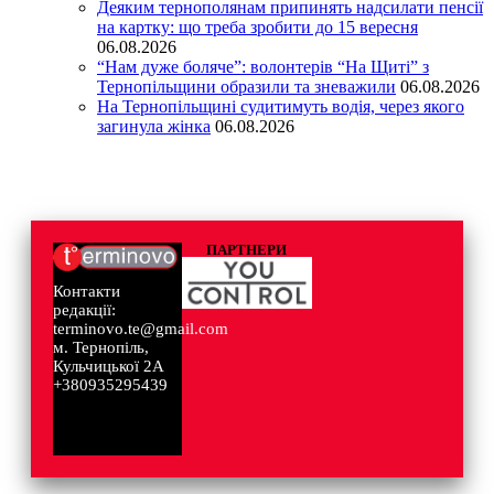
Деяким тернополянам припинять надсилати пенсії
на картку: що треба зробити до 15 вересня
06.08.2026
“Нам дуже боляче”: волонтерів “На Щиті” з
Тернопільщини образили та зневажили
06.08.2026
На Тернопільщині судитимуть водія, через якого
загинула жінка
06.08.2026
ПАРТНЕРИ
Контакти
редакції:
terminovo.te@gmail.com
м. Тернопіль,
Кульчицької 2А
+380935295439