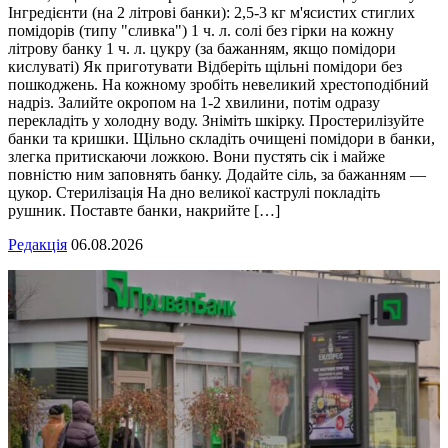
Інгредієнти (на 2 літрові банки): 2,5-3 кг м'ясистих стиглих
помідорів (типу "сливка") 1 ч. л. солі без гірки на кожну
літрову банку 1 ч. л. цукру (за бажанням, якщо помідори
кислуваті) Як приготувати Відберіть щільні помідори без
пошкоджень. На кожному зробіть невеликий хрестоподібний
надріз. Залийте окропом на 1-2 хвилини, потім одразу
перекладіть у холодну воду. Зніміть шкірку. Простерилізуйте
банки та кришки. Щільно складіть очищені помідори в банки,
злегка притискаючи ложкою. Вони пустять сік і майже
повністю ним заповнять банку. Додайте сіль, за бажанням —
цукор. Стерилізація На дно великої каструлі покладіть
рушник. Поставте банки, накрийте […]
Редакція
06.08.2026