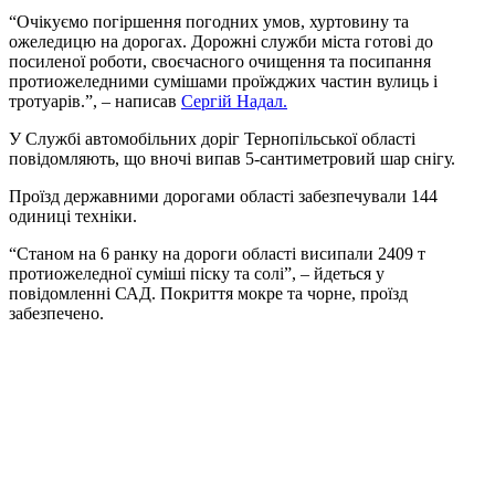
“Очікуємо погіршення погодних умов, хуртовину та
ожеледицю на дорогах. Дорожні служби міста готові до
посиленої роботи, своєчасного очищення та посипання
протиожеледними сумішами проїжджих частин вулиць і
тротуарів.”, – написав
Сергій Надал.
У Службі автомобільних доріг Тернопільської області
повідомляють, що вночі випав 5-сантиметровий шар снігу.
Проїзд державними дорогами області забезпечували 144
одиниці техніки.
“Станом на 6 ранку на дороги області висипали 2409 т
протиожеледної суміші піску та солі”, – йдеться у
повідомленні САД. Покриття мокре та чорне, проїзд
забезпечено.