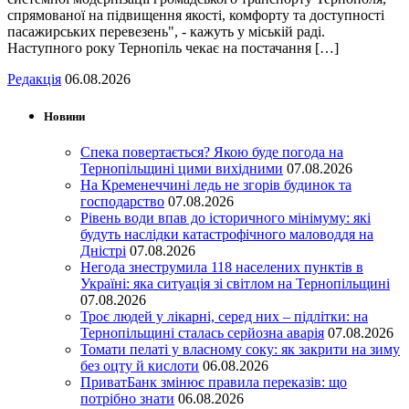
спрямованої на підвищення якості, комфорту та доступності
пасажирських перевезень", - кажуть у міській раді.
Наступного року Тернопіль чекає на постачання […]
Редакція
06.08.2026
Новини
Спека повертається? Якою буде погода на
Тернопільщині цими вихідними
07.08.2026
На Кременеччині ледь не згорів будинок та
господарство
07.08.2026
Рівень води впав до історичного мінімуму: які
будуть наслідки катастрофічного маловоддя на
Дністрі
07.08.2026
Негода знеструмила 118 населених пунктів в
Україні: яка ситуація зі світлом на Тернопільщині
07.08.2026
Троє людей у лікарні, серед них – підлітки: на
Тернопільщині сталась серйозна аварія
07.08.2026
Томати пелаті у власному соку: як закрити на зиму
без оцту й кислоти
06.08.2026
ПриватБанк змінює правила переказів: що
потрібно знати
06.08.2026