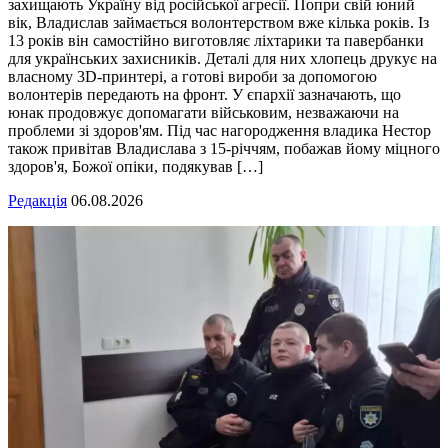
захищають Україну від російської агресії. Попри свій юний
вік, Владислав займається волонтерством вже кілька років. Із
13 років він самостійно виготовляє ліхтарики та павербанки
для українських захисників. Деталі для них хлопець друкує на
власному 3D-принтері, а готові вироби за допомогою
волонтерів передають на фронт. У єпархії зазначають, що
юнак продовжує допомагати військовим, незважаючи на
проблеми зі здоров'ям. Під час нагородження владика Нестор
також привітав Владислава з 15-річчям, побажав йому міцного
здоров'я, Божої опіки, подякував […]
Редакція
06.08.2026