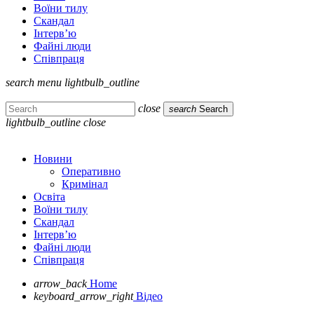
Воїни тилу
Скандал
Інтерв’ю
Файні люди
Співпраця
search
menu
lightbulb_outline
close
search
Search
lightbulb_outline
close
Новини
Оперативно
Кримінал
Освіта
Воїни тилу
Скандал
Інтерв’ю
Файні люди
Співпраця
arrow_back
Home
keyboard_arrow_right
Відео