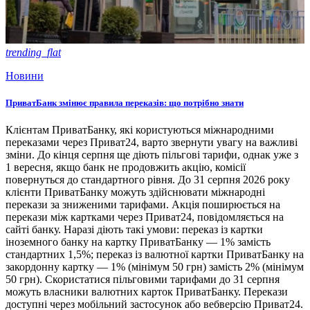
trending_flat
Новини
ПриватБанк змінює правила переказів: що потрібно знати
Клієнтам ПриватБанку, які користуються міжнародними
переказами через Приват24, варто звернути увагу на важливі
зміни. До кінця серпня ще діють пільгові тарифи, однак уже з
1 вересня, якщо банк не продовжить акцію, комісії
повернуться до стандартного рівня. До 31 серпня 2026 року
клієнти ПриватБанку можуть здійснювати міжнародні
перекази за зниженими тарифами. Акція поширюється на
перекази між картками через Приват24, повідомляється на
сайті банку. Наразі діють такі умови: переказ із картки
іноземного банку на картку ПриватБанку — 1% замість
стандартних 1,5%; переказ із валютної картки ПриватБанку на
закордонну картку — 1% (мінімум 50 грн) замість 2% (мінімум
50 грн). Скористатися пільговими тарифами до 31 серпня
можуть власники валютних карток ПриватБанку. Перекази
доступні через мобільний застосунок або вебверсію Приват24.