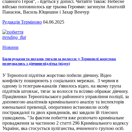
славного Героя", - йдеться у дописі. Читайте також: Небесне
військо поповнилось ще трьома Героями: загинули Анатолій
Панасюк, Василь Ющишин і Захар Венчур
Редакція Терміново
04.06.2025
trending_flat
Новини
Били руками та ногами, тягали за волосся: у Тернополі жорстоко
познущались з дівчини-підлітка (відео)
У Тернополі підлітки жорстоко побили дівчину. Відео
конфлікту поширюють у соціальних мережах. 3 червня в
одному із телеграм-каналів з'явилось відео, на якому група
підлітків штовхає, тягає за волосся та всіляко ображає дівчину.
Працівники Тернопільського районного управління поліції, за
допомогою аналітиків кримінального аналізу та інспекторів
ювенальної превенції, оперативно встановили особу
постраждалої та двох кривдників, які завдали їй тілесних
ушкоджень. "За фактом побиття вже розпочато кримінальне
провадження за частиною 2 статті 296 Кримінального кодексу
України, яка стосується хуліганства, вчиненого групою осіб.