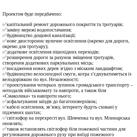
Проектом буде передбачено:
✅капітальний ремонт дорожнього покриття та тротуарів;
✅заміну мережі водопостачання;
✅будівництво дощової каналізації;
✅нове двостороннє вуличне освітлення (окремо для дороги,
окремо для тротуару);
✅додаткове освітлення пішохідних переходів;
✅розширення дороги за рахунок зміщення тротуарів,
створення додаткових паркувальних місць;
✅висадження нових дерев згідно з міським ландшафтом;
✅будівництво велосипедної смуги, котра з’єднуватиметься із
велодоріжкою по вул. Незалежності;
✅проектування чотирьох зупинок громадського транспорту –
неподалік військкомату та навпроти, а також біля
«Смаколика» та навпроти нього;
✅асфальтування заїздів до багатоповерхівок;
✅кабелі освітлення, зв’язку, інтернету будуть сховані у
підземних шахтах;
✅світлофор на перехресті вул. Шевченка та вул. Млинарська
оновлять;
✅також встановлять світлофор біля пожежної частини для
регулювання дорожнього руху при виїзді пожежного