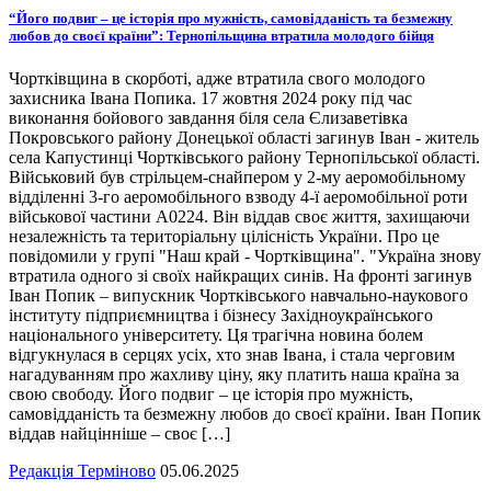
“Його подвиг – це історія про мужність, самовідданість та безмежну
любов до своєї країни”: Тернопільщина втратила молодого бійця
Чортківщина в скорботі, адже втратила свого молодого
захисника Івана Попика. 17 жовтня 2024 року під час
виконання бойового завдання біля села Єлизаветівка
Покровського району Донецької області загинув Іван - житель
села Капустинці Чортківського району Тернопільської області.
Військовий був стрільцем-снайпером у 2-му аеромобільному
відділенні 3-го аеромобільного взводу 4-ї аеромобільної роти
військової частини А0224. Він віддав своє життя, захищаючи
незалежність та територіальну цілісність України. Про це
повідомили у групі "Наш край - Чортківщина". "Україна знову
втратила одного зі своїх найкращих синів. На фронті загинув
Іван Попик – випускник Чортківського навчально-наукового
інституту підприємництва і бізнесу Західноукраїнського
національного університету. Ця трагічна новина болем
відгукнулася в серцях усіх, хто знав Івана, і стала черговим
нагадуванням про жахливу ціну, яку платить наша країна за
свою свободу. Його подвиг – це історія про мужність,
самовідданість та безмежну любов до своєї країни. Іван Попик
віддав найцінніше – своє […]
Редакція Терміново
05.06.2025