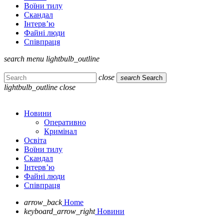
Воїни тилу
Скандал
Інтерв’ю
Файні люди
Співпраця
search
menu
lightbulb_outline
close
search
Search
lightbulb_outline
close
Новини
Оперативно
Кримінал
Освіта
Воїни тилу
Скандал
Інтерв’ю
Файні люди
Співпраця
arrow_back
Home
keyboard_arrow_right
Новини