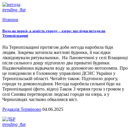
trending_flat
Новини
Вода на порозі, а замість городу – озеро: наслідки негоди на
Тернопільщині
На Тернопільщині протягом доби негода наробила біди
людям. Зокрема затопила житлові будинки, її наслідки
ліквідовували рятувальники. На Лановеччині у селі Влащинці
після сильного дощу підтопило два приватні будинки.
Надзвичайники відкачали воду за допомогою мотопомпи. Про
це повідомили в Головному управлінні ДСНС України у
Тернопільській області. Читайте також: Підтопило дорогу,
городи та домоволодіння. Негода наробила сильної біди на
Тернопільщині (фото, відео) Також 3 червня гроза з громом у
селі Синява перетворили людські городи на озера, а у
Чернихівцях частково обвалився міст.
Редакція Терміново
04.06.2025
trending_flat