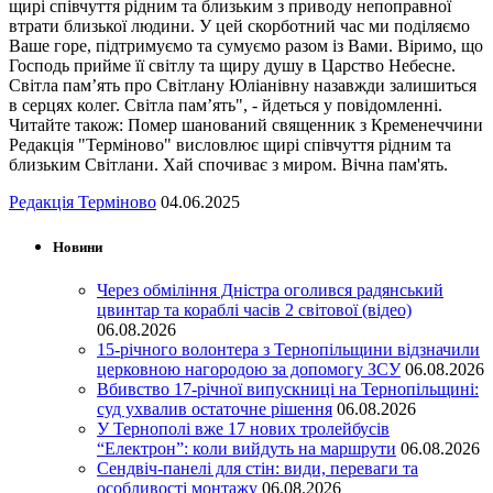
щирі співчуття рідним та близьким з приводу непоправної
втрати близької людини. У цей скорботний час ми поділяємо
Ваше горе, підтримуємо та сумуємо разом із Вами. Віримо, що
Господь прийме її світлу та щиру душу в Царство Небесне.
Світла пам’ять про Світлану Юліанівну назавжди залишиться
в серцях колег. Світла пам’ять", - йдеться у повідомленні.
Читайте також: Помер шанований священник з Кременеччини
Редакція "Терміново" висловлює щирі співчуття рідним та
близьким Світлани. Хай спочиває з миром. Вічна пам'ять.
Редакція Терміново
04.06.2025
Новини
Через обміління Дністра оголився радянський
цвинтар та кораблі часів 2 світової (відео)
06.08.2026
15-річного волонтера з Тернопільщини відзначили
церковною нагородою за допомогу ЗСУ
06.08.2026
Вбивство 17-річної випускниці на Тернопільщині:
суд ухвалив остаточне рішення
06.08.2026
У Тернополі вже 17 нових тролейбусів
“Електрон”: коли вийдуть на маршрути
06.08.2026
Сендвіч-панелі для стін: види, переваги та
особливості монтажу
06.08.2026