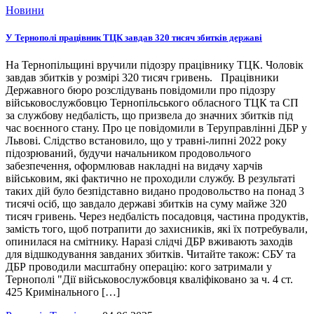
Новини
У Тернополі працівник ТЦК завдав 320 тисяч збитків державі
На Тернопільщині вручили підозру працівнику ТЦК. Чоловік
завдав збитків у розмірі 320 тисяч гривень. Працівники
Державного бюро розслідувань повідомили про підозру
військовослужбовцю Тернопільського обласного ТЦК та СП
за службову недбалість, що призвела до значних збитків під
час воєнного стану. Про це повідомили в Теруправлінні ДБР у
Львові. Слідство встановило, що у травні-липні 2022 року
підозрюваний, будучи начальником продовольчого
забезпечення, оформлював накладні на видачу харчів
військовим, які фактично не проходили службу. В результаті
таких дій було безпідставно видано продовольство на понад 3
тисячі осіб, що завдало державі збитків на суму майже 320
тисяч гривень. Через недбалість посадовця, частина продуктів,
замість того, щоб потрапити до захисників, які їх потребували,
опинилася на смітнику. Наразі слідчі ДБР вживають заходів
для відшкодування завданих збитків. Читайте також: СБУ та
ДБР проводили масштабну операцію: кого затримали у
Тернополі "Дії військовослужбовця кваліфіковано за ч. 4 ст.
425 Кримінального […]