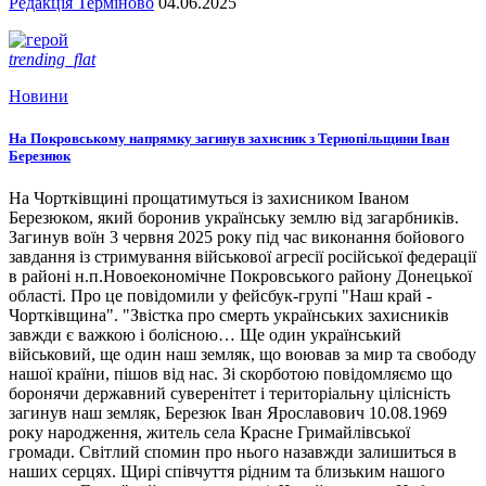
Редакція Терміново
04.06.2025
trending_flat
Новини
На Покровському напрямку загинув захисник з Тернопільщини Іван
Березнюк
На Чортківщині прощатимуться із захисником Іваном
Березюком, який боронив українську землю від загарбників.
Загинув воїн 3 червня 2025 року під час виконання бойового
завдання із стримування військової агресії російської федерації
в районі н.п.Новоекономічне Покровського району Донецької
області. Про це повідомили у фейсбук-групі "Наш край -
Чортківщина". "Звістка про смерть українських захисників
завжди є важкою і болісною… Ще один український
військовий, ще один наш земляк, що воював за мир та свободу
нашої країни, пішов від нас. Зі скорботою повідомляємо що
боронячи державний суверенітет і територіальну цілісність
загинув наш земляк, Березюк Іван Ярославович 10.08.1969
року народження, житель села Красне Гримайлівської
громади. Світлий спомин про нього назавжди залишиться в
наших серцях. Щирі співчуття рідним та близьким нашого