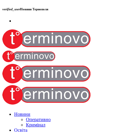
verified_user
Новини Тернополя
Новини
Оперативно
Кримінал
Освіта