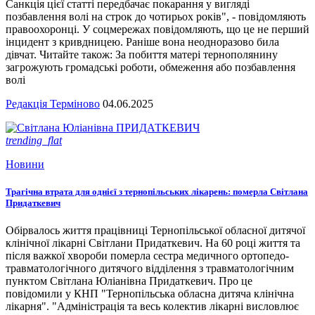
Санкція цієї статті передбачає покарання у вигляді
позбавлення волі на строк до чотирьох років", - повідомляють
правоохоронці. У соцмережах повідомляють, що це не перший
інцидент з кривдницею. Раніше вона неодноразово била
дівчат. Читайте також: За побиття матері тернополянину
загрожують громадські роботи, обмеження або позбавлення
волі
Редакція Терміново
04.06.2025
trending_flat
Новини
Трагічна втрата для однієї з тернопільських лікарень: померла Світлана
Придаткевич
Обірвалось життя працівниці Тернопільської обласної дитячої
клінічної лікарні Світлани Придаткевич. На 60 році життя та
після важкої хвороби померла сестра медичного ортопедо-
травматологічного дитячого відділення з травматологічним
пунктом Світлана Юліанівна Придаткевич. Про це
повідомили у КНП "Тернопільська обласна дитяча клінічна
лікарня". "Адміністрація та весь колектив лікарні висловлює