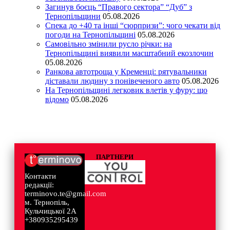
Загинув боєць “Правого сектора” “Дуб” з
Тернопільщини
05.08.2026
Спека до +40 та інші “сюрпризи”: чого чекати від
погоди на Тернопільщині
05.08.2026
Самовільно змінили русло річки: на
Тернопільщині виявили масштабний екозлочин
05.08.2026
Ранкова автотроща у Кременці: рятувальники
діставали людину з понівеченого авто
05.08.2026
На Тернопільщині легковик влетів у фуру: що
відомо
05.08.2026
ПАРТНЕРИ
Контакти
редакції:
terminovo.te@gmail.com
м. Тернопіль,
Кульчицької 2А
+380935295439