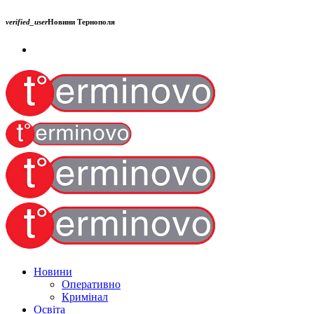
verified_user
Новини Тернополя
Новини
Оперативно
Кримінал
Освіта