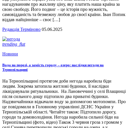
нагадуванням про жахливу ціну, яку платить наша країна за
свою свободу. Його подвиг – це історія про мужність,
самовідданість та безмежну любов до своєї країни. Іван Попик
віддав найцінніше – своє […]
Редакція Терміново
05.06.2025
trending_flat
Новини
Вода на порозі, а замість городу – озеро: наслідки негоди на
Тернопільщині
На Тернопільщині протягом доби негода наробила біди
людям. Зокрема затопила житлові будинки, її наслідки
ліквідовували рятувальники. На Лановеччині у селі Влащинці
після сильного дощу підтопило два приватні будинки.
Надзвичайники відкачали воду за допомогою мотопомпи. Про
це повідомили в Головному управлінні ДСНС України у
Тернопільській області. Читайте також: Підтопило дорогу,
городи та домоволодіння. Негода наробила сильної біди на
Тернопільщині (фото, відео) Також 3 червня гроза з громом у
селі Синява перетворили людські городи на озера, а у