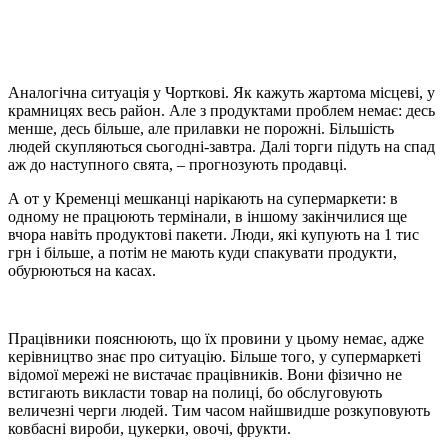
Аналогічна ситуація у Чорткові. Як кажуть жартома місцеві, у
крамницях весь район. Але з продуктами проблем немає: десь
менше, десь більше, але прилавки не порожні. Більшість
людей скупляються сьогодні-завтра. Далі торги підуть на спад
аж до наступного свята, – прогнозують продавці.
А от у Кременці мешканці нарікають на супермаркети: в
одному не працюють термінали, в іншому закінчилися ще
вчора навіть продуктові пакети. Люди, які купують на 1 тис
грн і більше, а потім не мають куди спакувати продукти,
обурюються на касах.
Працівники пояснюють, що їх провини у цьому немає, адже
керівництво знає про ситуацію. Більше того, у супермаркеті
відомої мережі не вистачає працівників. Вони фізично не
встигають викласти товар на полиці, бо обслуговують
величезні черги людей. Тим часом найшвидше розкуповують
ковбасні вироби, цукерки, овочі, фрукти.