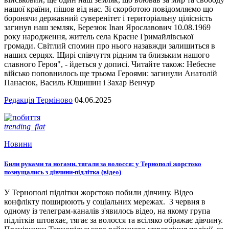
нашої країни, пішов від нас. Зі скорботою повідомляємо що
боронячи державний суверенітет і територіальну цілісність
загинув наш земляк, Березюк Іван Ярославович 10.08.1969
року народження, житель села Красне Гримайлівської
громади. Світлий спомин про нього назавжди залишиться в
наших серцях. Щирі співчуття рідним та близьким нашого
славного Героя", - йдеться у дописі. Читайте також: Небесне
військо поповнилось ще трьома Героями: загинули Анатолій
Панасюк, Василь Ющишин і Захар Венчур
Редакція Терміново
04.06.2025
trending_flat
Новини
Били руками та ногами, тягали за волосся: у Тернополі жорстоко
познущались з дівчини-підлітка (відео)
У Тернополі підлітки жорстоко побили дівчину. Відео
конфлікту поширюють у соціальних мережах. 3 червня в
одному із телеграм-каналів з'явилось відео, на якому група
підлітків штовхає, тягає за волосся та всіляко ображає дівчину.