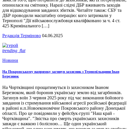
опинилася на смітнику. Наразі слідчі ДБР вживають заходів
для відшкодування завданих збитків. Читайте також: СБУ та
ДБР проводили масштабну операцію: кого затримали у
Тернополі "Дії військовослужбовця кваліфіковано за ч. 4 ст.
425 Кримінального […]
Редакція Терміново
04.06.2025
trending_flat
Новини
На Покровському напрямку загинув захисник з Тернопільщини Іван
Березнюк
На Чортківщині прощатимуться із захисником Іваном
Березюком, який боронив українську землю від загарбників.
Загинув воїн 3 червня 2025 року під час виконання бойового
завдання із стримування військової агресії російської федерації
в районі н.п.Новоекономічне Покровського району Донецької
області. Про це повідомили у фейсбук-групі "Наш край -
Чортківщина". "Звістка про смерть українських захисників
завжди є важкою і болісною… Ще один український
військовий, ще один наш земляк, що воював за мир та свободу