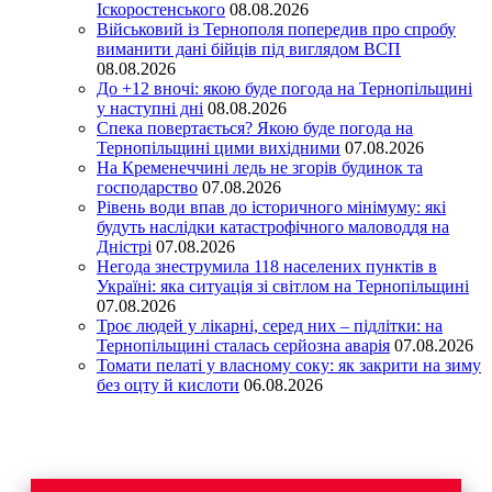
Іскоростенського
08.08.2026
Військовий із Тернополя попередив про спробу
виманити дані бійців під виглядом ВСП
08.08.2026
До +12 вночі: якою буде погода на Тернопільщині
у наступні дні
08.08.2026
Спека повертається? Якою буде погода на
Тернопільщині цими вихідними
07.08.2026
На Кременеччині ледь не згорів будинок та
господарство
07.08.2026
Рівень води впав до історичного мінімуму: які
будуть наслідки катастрофічного маловоддя на
Дністрі
07.08.2026
Негода знеструмила 118 населених пунктів в
Україні: яка ситуація зі світлом на Тернопільщині
07.08.2026
Троє людей у лікарні, серед них – підлітки: на
Тернопільщині сталась серйозна аварія
07.08.2026
Томати пелаті у власному соку: як закрити на зиму
без оцту й кислоти
06.08.2026