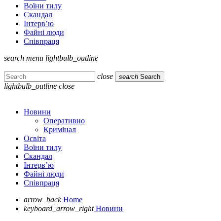
Воїни тилу
Скандал
Інтерв’ю
Файні люди
Співпраця
search
menu
lightbulb_outline
close
search
Search
lightbulb_outline
close
Новини
Оперативно
Кримінал
Освіта
Воїни тилу
Скандал
Інтерв’ю
Файні люди
Співпраця
arrow_back
Home
keyboard_arrow_right
Новини