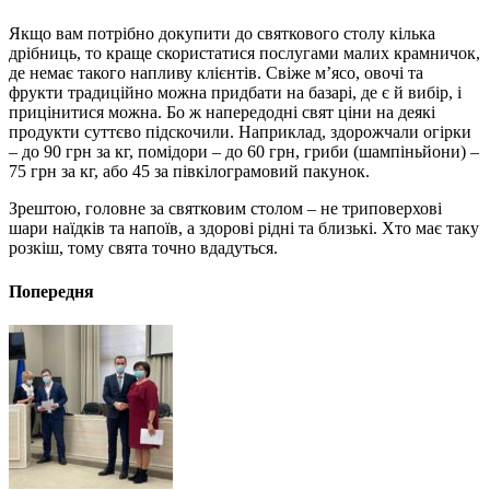
Якщо вам потрібно докупити до святкового столу кілька
дрібниць, то краще скористатися послугами малих крамничок,
де немає такого напливу клієнтів. Свіже м’ясо, овочі та
фрукти традиційно можна придбати на базарі, де є й вибір, і
прицінитися можна. Бо ж напередодні свят ціни на деякі
продукти суттєво підскочили. Наприклад, здорожчали огірки
– до 90 грн за кг, помідори – до 60 грн, гриби (шампіньйони) –
75 грн за кг, або 45 за півкілограмовий пакунок.
Зрештою, головне за святковим столом – не триповерхові
шари наїдків та напоїв, а здорові рідні та близькі. Хто має таку
розкіш, тому свята точно вдадуться.
Попередня