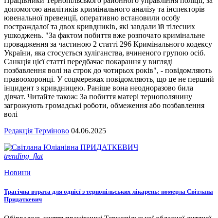
Працівники Тернопільського районного управління поліції, за
допомогою аналітиків кримінального аналізу та інспекторів
ювенальної превенції, оперативно встановили особу
постраждалої та двох кривдників, які завдали їй тілесних
ушкоджень. "За фактом побиття вже розпочато кримінальне
провадження за частиною 2 статті 296 Кримінального кодексу
України, яка стосується хуліганства, вчиненого групою осіб.
Санкція цієї статті передбачає покарання у вигляді
позбавлення волі на строк до чотирьох років", - повідомляють
правоохоронці. У соцмережах повідомляють, що це не перший
інцидент з кривдницею. Раніше вона неодноразово била
дівчат. Читайте також: За побиття матері тернополянину
загрожують громадські роботи, обмеження або позбавлення
волі
Редакція Терміново
04.06.2025
trending_flat
Новини
Трагічна втрата для однієї з тернопільських лікарень: померла Світлана
Придаткевич