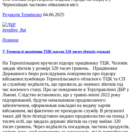
Чернихівцях частково обвалився міст.
Редакція Терміново
04.06.2025
trending_flat
Новини
У Тернополі працівник ТЦК завдав 320 тисяч збитків державі
На Тернопільщині вручили підозру працівнику ТЦК. Чоловік
завдав збитків у розмірі 320 тисяч гривень. Працівники
Державного бюро розслідувань повідомили про підозру
військовослужбовцю Тернопільського обласного ТЦК та СП
за службову недбалість, що призвела до значних збитків під
час воєнного стану. Про це повідомили в Теруправлінні ДБР у
Львові. Слідство встановило, що у травні-липні 2022 року
підозрюваний, будучи начальником продовольчого
забезпечення, оформлював накладні на видачу харчів
військовим, які фактично не проходили службу. В результаті
таких дій було безпідставно видано продовольство на понад 3
тисячі осіб, що завдало державі збитків на суму майже 320
тисяч гривень. Через недбалість посадовця, частина продуктів,
замість того, щоб потрапити до захисників, які їх потребували,