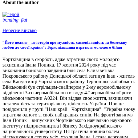
About the author
trending_flat
Небесне військо
“Його подвиг – це історія про мужність, самовідданість та безмежну
любов до своєї країни”: Тернопільщина втратила молодого бійця
Чортківщина в скорботі, адже втратила свого молодого
захисника Івана Попика. 17 жовтня 2024 року під час
виконання бойового завдання біля села Єлизаветівка
Покровського району Донецької області загинув Іван - житель
села Капустинці Чортківського району Тернопільської області.
Військовий був стрільцем-снайпером у 2-му аеромобільному
відділенні 3-го аеромобільного взводу 4-ї аеромобільної роти
військової частини А0224. Він віддав своє життя, захищаючи
незалежність та територіальну цілісність України. Про це
повідомили у групі "Наш край - Чортківщина". "Україна знову
втратила одного зі своїх найкращих синів. На фронті загинув
Іван Попик – випускник Чортківського навчально-наукового
інституту підприємництва і бізнесу Західноукраїнського
національного університету. Ця трагічна новина болем
відгукнулася в серцях усіх, хто знав Івана, і стала черговим