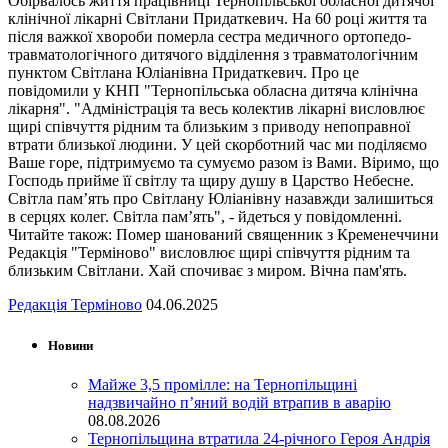
Обірвалось життя працівниці Тернопільської обласної дитячої
клінічної лікарні Світлани Придаткевич. На 60 році життя та
після важкої хвороби померла сестра медичного ортопедо-
травматологічного дитячого відділення з травматологічним
пунктом Світлана Юліанівна Придаткевич. Про це
повідомили у КНП "Тернопільська обласна дитяча клінічна
лікарня". "Адміністрація та весь колектив лікарні висловлює
щирі співчуття рідним та близьким з приводу непоправної
втрати близької людини. У цей скорботний час ми поділяємо
Ваше горе, підтримуємо та сумуємо разом із Вами. Віримо, що
Господь прийме її світлу та щиру душу в Царство Небесне.
Світла пам’ять про Світлану Юліанівну назавжди залишиться
в серцях колег. Світла пам’ять", - йдеться у повідомленні.
Читайте також: Помер шанований священник з Кременеччини
Редакція "Терміново" висловлює щирі співчуття рідним та
близьким Світлани. Хай спочиває з миром. Вічна пам'ять.
Редакція Терміново
04.06.2025
Новини
Майже 3,5 промілле: на Тернопільщині
надзвичайно п’яний водій втрапив в аварію
08.08.2026
Тернопільщина втратила 24-річного Героя Андрія