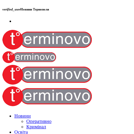
verified_user
Новини Тернополя
Новини
Оперативно
Кримінал
Освіта