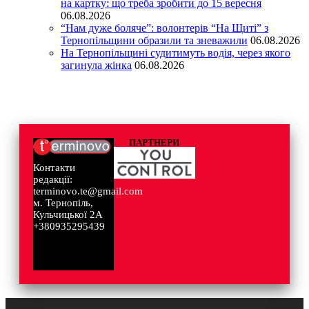
на картку: що треба зробити до 15 вересня
06.08.2026
“Нам дуже боляче”: волонтерів “На Щиті” з
Тернопільщини образили та зневажили
06.08.2026
На Тернопільщині судитимуть водія, через якого
загинула жінка
06.08.2026
ПАРТНЕРИ
Контакти
редакції:
terminovo.te@gmail.com
м. Тернопіль,
Кульчицької 2А
+380935295439