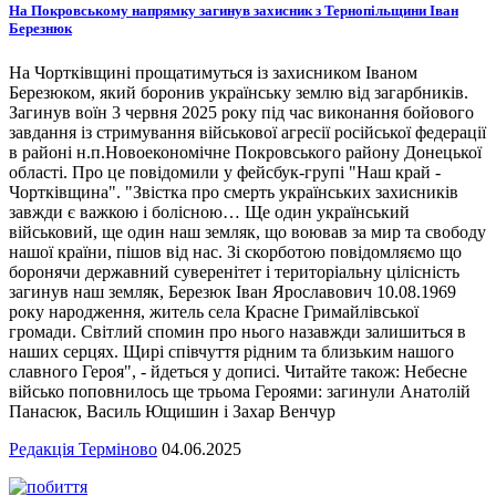
На Покровському напрямку загинув захисник з Тернопільщини Іван
Березнюк
На Чортківщині прощатимуться із захисником Іваном
Березюком, який боронив українську землю від загарбників.
Загинув воїн 3 червня 2025 року під час виконання бойового
завдання із стримування військової агресії російської федерації
в районі н.п.Новоекономічне Покровського району Донецької
області. Про це повідомили у фейсбук-групі "Наш край -
Чортківщина". "Звістка про смерть українських захисників
завжди є важкою і болісною… Ще один український
військовий, ще один наш земляк, що воював за мир та свободу
нашої країни, пішов від нас. Зі скорботою повідомляємо що
боронячи державний суверенітет і територіальну цілісність
загинув наш земляк, Березюк Іван Ярославович 10.08.1969
року народження, житель села Красне Гримайлівської
громади. Світлий спомин про нього назавжди залишиться в
наших серцях. Щирі співчуття рідним та близьким нашого
славного Героя", - йдеться у дописі. Читайте також: Небесне
військо поповнилось ще трьома Героями: загинули Анатолій
Панасюк, Василь Ющишин і Захар Венчур
Редакція Терміново
04.06.2025