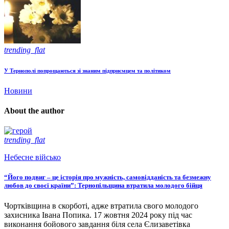
trending_flat
У Тернополі попрощаються зі знаним підприємцем та політиком
Новини
About the author
trending_flat
Небесне військо
“Його подвиг – це історія про мужність, самовідданість та безмежну
любов до своєї країни”: Тернопільщина втратила молодого бійця
Чортківщина в скорботі, адже втратила свого молодого
захисника Івана Попика. 17 жовтня 2024 року під час
виконання бойового завдання біля села Єлизаветівка