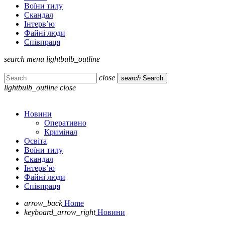
Воїни тилу
Скандал
Інтерв’ю
Файні люди
Співпраця
search
menu
lightbulb_outline
close
search
Search
lightbulb_outline
close
Новини
Оперативно
Кримінал
Освіта
Воїни тилу
Скандал
Інтерв’ю
Файні люди
Співпраця
arrow_back
Home
keyboard_arrow_right
Новини