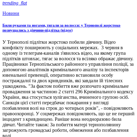
trending_flat
Новини
Били руками та ногами, тягали за волосся: у Тернополі жорстоко
познущались з дівчини-підлітка (відео)
У Тернополі підлітки жорстоко побили дівчину. Відео
конфлікту поширюють у соціальних мережах. 3 червня в
одному із телеграм-каналів з'явилось відео, на якому група
підлітків штовхає, тягає за волосся та всіляко ображає дівчину.
Працівники Тернопільського районного управління поліції, за
допомогою аналітиків кримінального аналізу та інспекторів
ювенальної превенції, оперативно встановили особу
постраждалої та двох кривдників, які завдали їй тілесних
ушкоджень. "За фактом побиття вже розпочато кримінальне
провадження за частиною 2 статті 296 Кримінального кодексу
України, яка стосується хуліганства, вчиненого групою осіб.
Санкція цієї статті передбачає покарання у вигляді
позбавлення волі на строк до чотирьох років", - повідомляють
правоохоронці. У соцмережах повідомляють, що це не перший
інцидент з кривдницею. Раніше вона неодноразово била
дівчат. Читайте також: За побиття матері тернополянину
загрожують громадські роботи, обмеження або позбавлення
волі