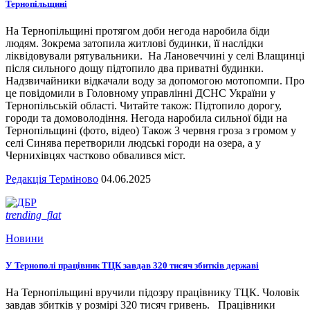
Тернопільщині
На Тернопільщині протягом доби негода наробила біди
людям. Зокрема затопила житлові будинки, її наслідки
ліквідовували рятувальники. На Лановеччині у селі Влащинці
після сильного дощу підтопило два приватні будинки.
Надзвичайники відкачали воду за допомогою мотопомпи. Про
це повідомили в Головному управлінні ДСНС України у
Тернопільській області. Читайте також: Підтопило дорогу,
городи та домоволодіння. Негода наробила сильної біди на
Тернопільщині (фото, відео) Також 3 червня гроза з громом у
селі Синява перетворили людські городи на озера, а у
Чернихівцях частково обвалився міст.
Редакція Терміново
04.06.2025
trending_flat
Новини
У Тернополі працівник ТЦК завдав 320 тисяч збитків державі
На Тернопільщині вручили підозру працівнику ТЦК. Чоловік
завдав збитків у розмірі 320 тисяч гривень. Працівники