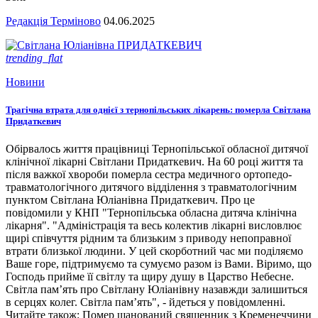
Редакція Терміново
04.06.2025
trending_flat
Новини
Трагічна втрата для однієї з тернопільських лікарень: померла Світлана
Придаткевич
Обірвалось життя працівниці Тернопільської обласної дитячої
клінічної лікарні Світлани Придаткевич. На 60 році життя та
після важкої хвороби померла сестра медичного ортопедо-
травматологічного дитячого відділення з травматологічним
пунктом Світлана Юліанівна Придаткевич. Про це
повідомили у КНП "Тернопільська обласна дитяча клінічна
лікарня". "Адміністрація та весь колектив лікарні висловлює
щирі співчуття рідним та близьким з приводу непоправної
втрати близької людини. У цей скорботний час ми поділяємо
Ваше горе, підтримуємо та сумуємо разом із Вами. Віримо, що
Господь прийме її світлу та щиру душу в Царство Небесне.
Світла пам’ять про Світлану Юліанівну назавжди залишиться
в серцях колег. Світла пам’ять", - йдеться у повідомленні.
Читайте також: Помер шанований священник з Кременеччини