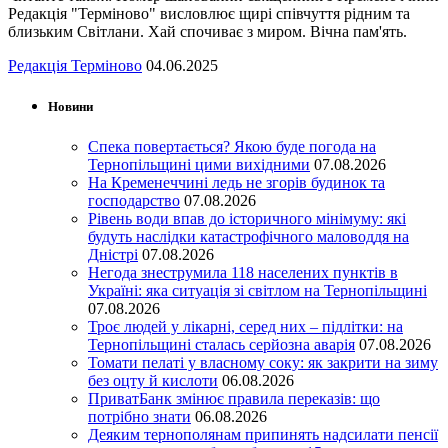
Редакція "Терміново" висловлює щирі співчуття рідним та
близьким Світлани. Хай спочиває з миром. Вічна пам'ять.
Редакція Терміново
04.06.2025
Новини
Спека повертається? Якою буде погода на
Тернопільщині цими вихідними
07.08.2026
На Кременеччині ледь не згорів будинок та
господарство
07.08.2026
Рівень води впав до історичного мінімуму: які
будуть наслідки катастрофічного маловоддя на
Дністрі
07.08.2026
Негода знеструмила 118 населених пунктів в
Україні: яка ситуація зі світлом на Тернопільщині
07.08.2026
Троє людей у лікарні, серед них – підлітки: на
Тернопільщині сталась серйозна аварія
07.08.2026
Томати пелаті у власному соку: як закрити на зиму
без оцту й кислоти
06.08.2026
ПриватБанк змінює правила переказів: що
потрібно знати
06.08.2026
Деяким тернополянам припинять надсилати пенсії