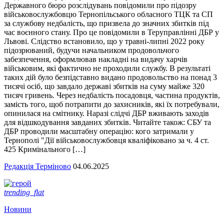
Державного бюро розслідувань повідомили про підозру
військовослужбовцю Тернопільського обласного ТЦК та СП
за службову недбалість, що призвела до значних збитків під
час воєнного стану. Про це повідомили в Теруправлінні ДБР у
Львові. Слідство встановило, що у травні-липні 2022 року
підозрюваний, будучи начальником продовольчого
забезпечення, оформлював накладні на видачу харчів
військовим, які фактично не проходили службу. В результаті
таких дій було безпідставно видано продовольство на понад 3
тисячі осіб, що завдало державі збитків на суму майже 320
тисяч гривень. Через недбалість посадовця, частина продуктів,
замість того, щоб потрапити до захисників, які їх потребували,
опинилася на смітнику. Наразі слідчі ДБР вживають заходів
для відшкодування завданих збитків. Читайте також: СБУ та
ДБР проводили масштабну операцію: кого затримали у
Тернополі "Дії військовослужбовця кваліфіковано за ч. 4 ст.
425 Кримінального […]
Редакція Терміново
04.06.2025
trending_flat
Новини