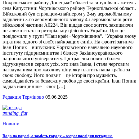
Покровського району Донецької області загинув Іван - житель
села Капустинці Чортківського району Тернопільської області.
Військовий був стрільцем-снайпером у 2-му аеромобільному
відділенні 3-го аеромобільного взводу 4-ї аеромобільної роти
військової частини А0224. Він віддав своє життя, захищаючи
незалежність та територіальну цілісність України. Про це
повідомили у групі "Наш край - Чортківщина". "Україна знову
втратила одного зі своїх найкращих синів. На фронті загинув
Іван Попик – випускник Чортківського навчально-наукового
інституту підприємництва і бізнесу Західноукраїнського
національного університету. Ця трагічна новина болем
відгукнулася в серцях усіх, хто знав Івана, і стала черговим
нагадуванням про жахливу ціну, яку платить наша країна за
свою свободу. Його подвиг – це історія про мужність,
самовідданість та безмежну любов до своєї країни. Іван Попик
віддав найцінніше – своє […]
Редакція Терміново
05.06.2025
trending_flat
Новини
Вода на порозі, а замість городу – озеро: наслідки негоди на