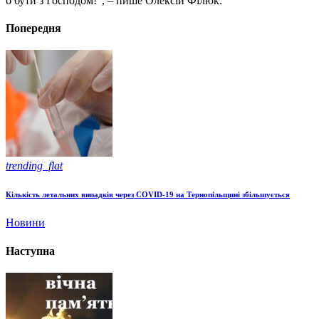
б бути з Господом!”, – пише Олексій Філюк.
Попередня
trending_flat
Кількість летальних випадків через СOVID-19 на Тернопільщині збільшується
Новини
Наступна