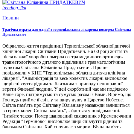
trending_flat
Новини
Трагічна втрата для однієї з тернопільських лікарень: померла Світлана
Придаткевич
Обірвалось життя працівниці Тернопільської обласної дитячої
клінічної лікарні Світлани Придаткевич. На 60 році життя та
після важкої хвороби померла сестра медичного ортопедо-
травматологічного дитячого відділення з травматологічним
пунктом Світлана Юліанівна Придаткевич. Про це
повідомили у КНП "Тернопільська обласна дитяча клінічна
лікарня". "Адміністрація та весь колектив лікарні висловлює
щирі співчуття рідним та близьким з приводу непоправної
втрати близької людини. У цей скорботний час ми поділяємо
Ваше горе, підтримуємо та сумуємо разом із Вами. Віримо, що
Господь прийме її світлу та щиру душу в Царство Небесне.
Світла пам’ять про Світлану Юліанівну назавжди залишиться
в серцях колег. Світла пам’ять", - йдеться у повідомленні.
Читайте також: Помер шанований священник з Кременеччини
Редакція "Терміново" висловлює щирі співчуття рідним та
близьким Світлани. Хай спочиває з миром. Вічна пам'ять.