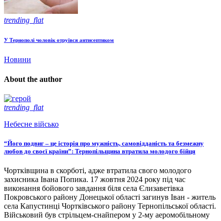
trending_flat
У Тернополі чоловік отруївся антисептиком
Новини
About the author
trending_flat
Небесне військо
“Його подвиг – це історія про мужність, самовідданість та безмежну
любов до своєї країни”: Тернопільщина втратила молодого бійця
Чортківщина в скорботі, адже втратила свого молодого
захисника Івана Попика. 17 жовтня 2024 року під час
виконання бойового завдання біля села Єлизаветівка
Покровського району Донецької області загинув Іван - житель
села Капустинці Чортківського району Тернопільської області.
Військовий був стрільцем-снайпером у 2-му аеромобільному