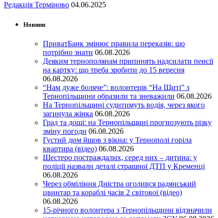
Редакція Терміново
04.06.2025
Новини
ПриватБанк змінює правила переказів: що
потрібно знати
06.08.2026
Деяким тернополянам припинять надсилати пенсії
на картку: що треба зробити до 15 вересня
06.08.2026
“Нам дуже боляче”: волонтерів “На Щиті” з
Тернопільщини образили та зневажили
06.08.2026
На Тернопільщині судитимуть водія, через якого
загинула жінка
06.08.2026
Град та дощі: на Тернопільщині прогнозують різку
зміну погоди
06.08.2026
Густий дим йшов з вікна: у Тернополі горіла
квартира (відео)
06.08.2026
Шестеро постраждалих, серед них – дитина: у
поліції назвали деталі страшної ДТП у Кременці
06.08.2026
Через обміління Дністра оголився радянський
цвинтар та кораблі часів 2 світової (відео)
06.08.2026
15-річного волонтера з Тернопільщини відзначили