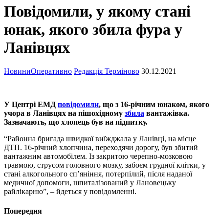
Повідомили, у якому стані
юнак, якого збила фура у
Ланівцях
Новини
Оперативно
Редакція Терміново
30.12.2021
У Центрі ЕМД
повідомили
, що з 16-річним юнаком, якого
учора в Ланівцях на пішохідному
збила
вантажівка.
Зазначають, що хлопець був на підпитку.
“Районна бригада швидкої виїжджала у Ланівці, на місце
ДТП. 16-річний хлопчина, переходячи дорогу, був збитий
вантажним автомобілем. Із закритою черепно-мозковою
травмою, струсом головного мозку, забоєм грудної клітки, у
стані алкогольного сп’яніння, потерпілий, після наданої
медичної допомоги, шпиталізований у Лановецьку
райлікарню”, – йдеться у повідомленні.
Попередня