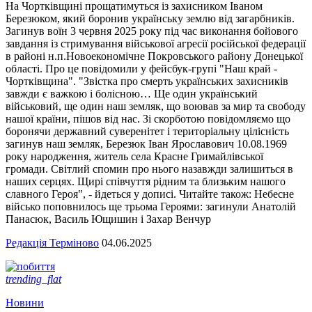
На Чортківщині прощатимуться із захисником Іваном
Березюком, який боронив українську землю від загарбників.
Загинув воїн 3 червня 2025 року під час виконання бойового
завдання із стримування військової агресії російської федерації
в районі н.п.Новоекономічне Покровського району Донецької
області. Про це повідомили у фейсбук-групі "Наш край -
Чортківщина". "Звістка про смерть українських захисників
завжди є важкою і болісною… Ще один український
військовий, ще один наш земляк, що воював за мир та свободу
нашої країни, пішов від нас. Зі скорботою повідомляємо що
боронячи державний суверенітет і територіальну цілісність
загинув наш земляк, Березюк Іван Ярославович 10.08.1969
року народження, житель села Красне Гримайлівської
громади. Світлий спомин про нього назавжди залишиться в
наших серцях. Щирі співчуття рідним та близьким нашого
славного Героя", - йдеться у дописі. Читайте також: Небесне
військо поповнилось ще трьома Героями: загинули Анатолій
Панасюк, Василь Ющишин і Захар Венчур
Редакція Терміново
04.06.2025
trending_flat
Новини