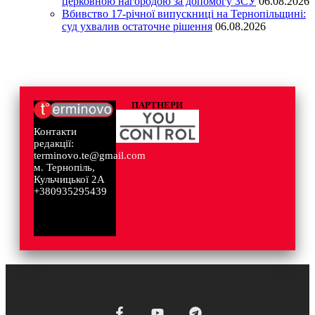
церковною нагородою за допомогу ЗСУ
06.08.2026
Вбивство 17-річної випускниці на Тернопільщині:
суд ухвалив остаточне рішення
06.08.2026
ПАРТНЕРИ
Контакти
редакції:
terminovo.te@gmail.com
м. Тернопіль,
Кульчицької 2А
+380935295439