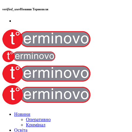
verified_user
Новини Тернополя
Новини
Оперативно
Кримінал
Освіта