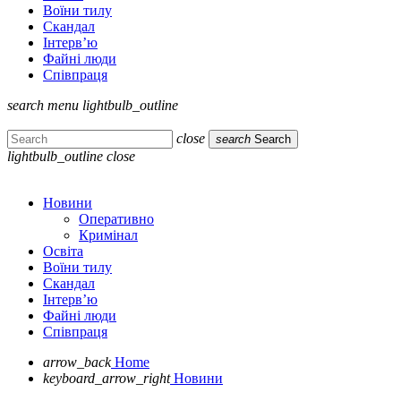
Воїни тилу
Скандал
Інтерв’ю
Файні люди
Співпраця
search
menu
lightbulb_outline
close
search
Search
lightbulb_outline
close
Новини
Оперативно
Кримінал
Освіта
Воїни тилу
Скандал
Інтерв’ю
Файні люди
Співпраця
arrow_back
Home
keyboard_arrow_right
Новини