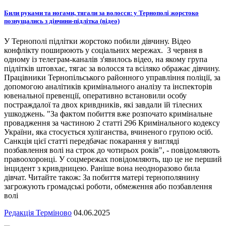
Били руками та ногами, тягали за волосся: у Тернополі жорстоко
познущались з дівчини-підлітка (відео)
У Тернополі підлітки жорстоко побили дівчину. Відео
конфлікту поширюють у соціальних мережах. 3 червня в
одному із телеграм-каналів з'явилось відео, на якому група
підлітків штовхає, тягає за волосся та всіляко ображає дівчину.
Працівники Тернопільського районного управління поліції, за
допомогою аналітиків кримінального аналізу та інспекторів
ювенальної превенції, оперативно встановили особу
постраждалої та двох кривдників, які завдали їй тілесних
ушкоджень. "За фактом побиття вже розпочато кримінальне
провадження за частиною 2 статті 296 Кримінального кодексу
України, яка стосується хуліганства, вчиненого групою осіб.
Санкція цієї статті передбачає покарання у вигляді
позбавлення волі на строк до чотирьох років", - повідомляють
правоохоронці. У соцмережах повідомляють, що це не перший
інцидент з кривдницею. Раніше вона неодноразово била
дівчат. Читайте також: За побиття матері тернополянину
загрожують громадські роботи, обмеження або позбавлення
волі
Редакція Терміново
04.06.2025