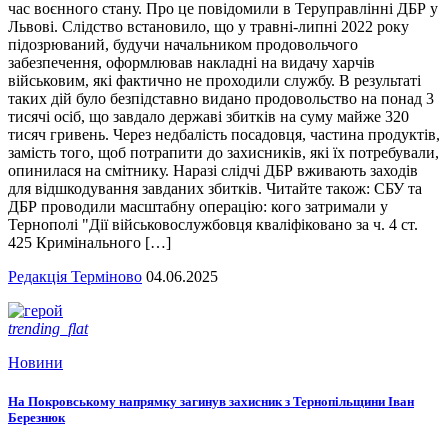
час воєнного стану. Про це повідомили в Теруправлінні ДБР у
Львові. Слідство встановило, що у травні-липні 2022 року
підозрюваний, будучи начальником продовольчого
забезпечення, оформлював накладні на видачу харчів
військовим, які фактично не проходили службу. В результаті
таких дій було безпідставно видано продовольство на понад 3
тисячі осіб, що завдало державі збитків на суму майже 320
тисяч гривень. Через недбалість посадовця, частина продуктів,
замість того, щоб потрапити до захисників, які їх потребували,
опинилася на смітнику. Наразі слідчі ДБР вживають заходів
для відшкодування завданих збитків. Читайте також: СБУ та
ДБР проводили масштабну операцію: кого затримали у
Тернополі "Дії військовослужбовця кваліфіковано за ч. 4 ст.
425 Кримінального […]
Редакція Терміново
04.06.2025
trending_flat
Новини
На Покровському напрямку загинув захисник з Тернопільщини Іван
Березнюк