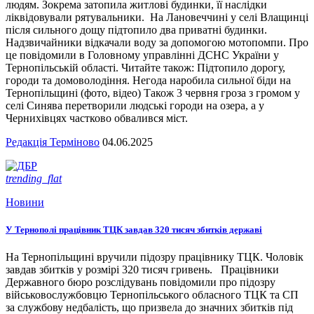
людям. Зокрема затопила житлові будинки, її наслідки
ліквідовували рятувальники. На Лановеччині у селі Влащинці
після сильного дощу підтопило два приватні будинки.
Надзвичайники відкачали воду за допомогою мотопомпи. Про
це повідомили в Головному управлінні ДСНС України у
Тернопільській області. Читайте також: Підтопило дорогу,
городи та домоволодіння. Негода наробила сильної біди на
Тернопільщині (фото, відео) Також 3 червня гроза з громом у
селі Синява перетворили людські городи на озера, а у
Чернихівцях частково обвалився міст.
Редакція Терміново
04.06.2025
trending_flat
Новини
У Тернополі працівник ТЦК завдав 320 тисяч збитків державі
На Тернопільщині вручили підозру працівнику ТЦК. Чоловік
завдав збитків у розмірі 320 тисяч гривень. Працівники
Державного бюро розслідувань повідомили про підозру
військовослужбовцю Тернопільського обласного ТЦК та СП
за службову недбалість, що призвела до значних збитків під