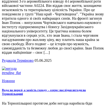
відділенні 3-го аеромобільного взводу 4-ї аеромобільної роти
військової частини А0224. Він віддав своє життя, захищаючи
незалежність та територіальну цілісність України. Про це
повідомили у групі "Наш край - Чортківщина". "Україна знову
втратила одного зі своїх найкращих синів. На фронті загинув
Іван Попик – випускник Чортківського навчально-наукового
інституту підприємництва і бізнесу Західноукраїнського
національного університету. Ця трагічна новина болем
відгукнулася в серцях усіх, хто знав Івана, і стала черговим
нагадуванням про жахливу ціну, яку платить наша країна за
свою свободу. Його подвиг – це історія про мужність,
самовідданість та безмежну любов до своєї країни. Іван Попик
віддав найцінніше – своє […]
Редакція Терміново
05.06.2025
trending_flat
Новини
Вода на порозі, а замість городу – озеро: наслідки негоди на
Тернопільщині
На Тернопільщині протягом доби негода наробила біди