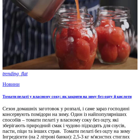
trending_flat
Новини
Томати пелаті у власному соку: як закрити на зиму без оцту й кислоти
Сезон домашніх заготовок у розпалі, і саме зараз господині
консервують помідори на зиму. Один із найпопулярніших
способів – томати пелаті у власному соку без оцту, які
зберігають природний смак і чудово підходять для соусів,
пасти, піци та інших страв. Томати пелаті без оцту на зиму
Інгредієнти (на 2 літрові банки): 2,5-3 кг м'ясистих стиглих