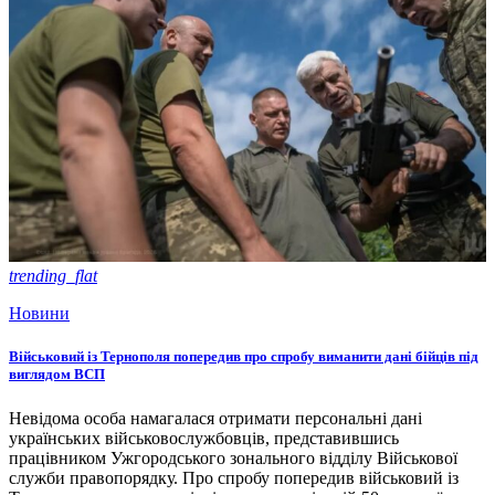
trending_flat
Новини
Військовий із Тернополя попередив про спробу виманити дані бійців під
виглядом ВСП
Невідома особа намагалася отримати персональні дані
українських військовослужбовців, представившись
працівником Ужгородського зонального відділу Військової
служби правопорядку. Про спробу попередив військовий із