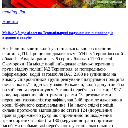
trending_flat
Новини
Майже 3,5 промілле: на Тернопільщині надзвичайно п’яний водій
втрапив в аварію
На Тернопільщині водій у стані алкогольного сп'яніння
вчинив ДТП. Про це повідомляють у ГУНП у Тернопільській
області. "Аварія трапилася 8 серпня близько 11:00 в селі
Скоморохи. На місце події виїжджала слідчо-оперативна
група відділу поліції №2 Тернополя. за попередньою
інформацією, водій автомобіля ВАЗ 2108 не зупинився на
вимогу співробітників групи реагування патрульної поліції та
почав тікати," - йдеться у заяві. Втікаючи, водій допустив з'їзд
на узбіччя та перекинувся. У салоні перебував пасажир 1957
року народження, він отримав травми "За результатами
перевірки газоаналізатор зафіксував 3,48 проміле алкоголю в
крові 49-річного кермувальника. На нього слідчі поліції
склали протоколи відповідно до статей 124 (порушення
правил дорожнього руху, що спричинило пошкодження
транспортних засобів) та 130 (керування транспортними
засобами особами, які перебувають у стані алкогольного