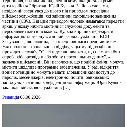
Тернополя, начальник відділення комунікацій 50 окремої
артилерійської бригади Юрій Кульпа. За його словами,
невідомий звернувся до нього під приводом перевірки
військовослужбовців, які здійснили самовільне залишення
частини (СЗЧ). Під цим приводом чоловік намагався передати
архів, у якому нібито містилися службові документи та
персональні дані військових. Кульпа вирішив перевірити
інформацію та звернувся до військовослужбовців ВСП.
З'ясувалося, що людина, яка представилася представником
Ужгородського зонального відділу, у цьому підрозділі не
проходить службу. "Є всі підстави вважати, що це могла бути
спроба кіберрозвідки або збору персональних даних", -
зазначив військовий. Він наголосив, що подібні файли можуть
містити шкідливе програмне забезпечення. У разі відкриття
вони потенційно можуть надати зловмисникам доступ до
паролів, месенджерів, електронної пошти, банківських
застосунків та іншої конфіденційної інформації. Юрій Кульпа
закликав військовослужбовців […]
Редакція
08.08.2026