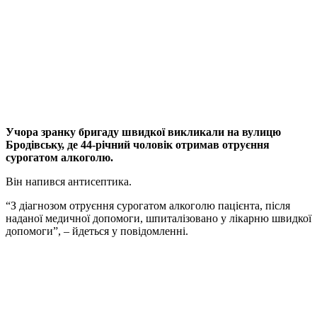
Учора зранку бригаду швидкої викликали на вулицю
Бродівську, де 44-річний чоловік отримав отруєння
сурогатом алкоголю.
Він напився антисептика.
“З діагнозом отруєння сурогатом алкоголю пацієнта, після
наданої медичної допомоги, шпиталізовано у лікарню швидкої
допомоги”, – йдеться у повідомленні.