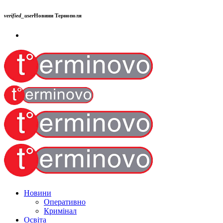
verified_user
Новини Тернополя
Новини
Оперативно
Кримінал
Освіта