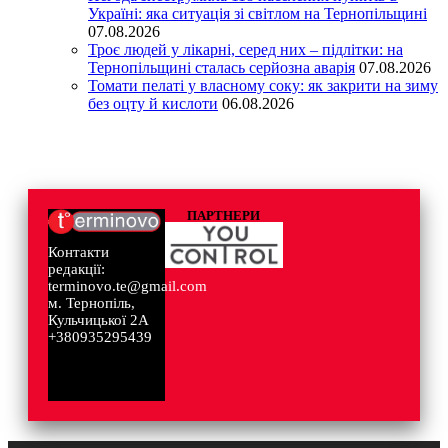
Україні: яка ситуація зі світлом на Тернопільщині
07.08.2026
Троє людей у лікарні, серед них – підлітки: на
Тернопільщині сталась серйозна аварія
07.08.2026
Томати пелаті у власному соку: як закрити на зиму
без оцту й кислоти
06.08.2026
ПАРТНЕРИ
Контакти
редакції:
terminovo.te@gmail.com
м. Тернопіль,
Кульчицької 2А
+380935295439