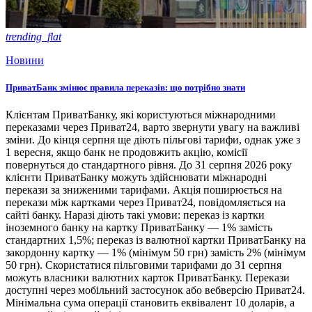
trending_flat
Новини
ПриватБанк змінює правила переказів: що потрібно знати
Клієнтам ПриватБанку, які користуються міжнародними
переказами через Приват24, варто звернути увагу на важливі
зміни. До кінця серпня ще діють пільгові тарифи, однак уже з
1 вересня, якщо банк не продовжить акцію, комісії
повернуться до стандартного рівня. До 31 серпня 2026 року
клієнти ПриватБанку можуть здійснювати міжнародні
перекази за зниженими тарифами. Акція поширюється на
перекази між картками через Приват24, повідомляється на
сайті банку. Наразі діють такі умови: переказ із картки
іноземного банку на картку ПриватБанку — 1% замість
стандартних 1,5%; переказ із валютної картки ПриватБанку на
закордонну картку — 1% (мінімум 50 грн) замість 2% (мінімум
50 грн). Скористатися пільговими тарифами до 31 серпня
можуть власники валютних карток ПриватБанку. Перекази
доступні через мобільний застосунок або вебверсію Приват24.
Мінімальна сума операції становить еквівалент 10 доларів, а