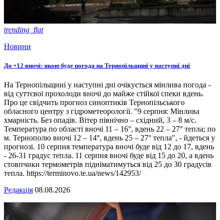
trending_flat
Новини
До +12 вночі: якою буде погода на Тернопільщині у наступні дні
На Тернопільщині у наступні дні очікується мінлива погода -
від суттєвої прохолоди вночі до майже стійкої спеки вдень.
Про це свідчить прогноз синоптиків Тернопільського
обласного центру з гідрометеорології. "9 серпня: Мінлива
хмарність. Без опадів. Вітер північно – східний, 3 – 8 м/с.
Температура по області вночі 11 – 16°, вдень 22 – 27° тепла; по
м. Тернополю вночі 12 – 14°, вдень 25 – 27° тепла", - йдеться у
прогнозі. 10 серпня температура вночі буде від 12 до 17, вдень
- 26-31 градус тепла. 11 серпня вночі буде від 15 до 20, а вдень
стовпчики термометрів підніматимуться від 25 до 30 градусів
тепла. https://terminovo.te.ua/news/142953/
Редакція
08.08.2026