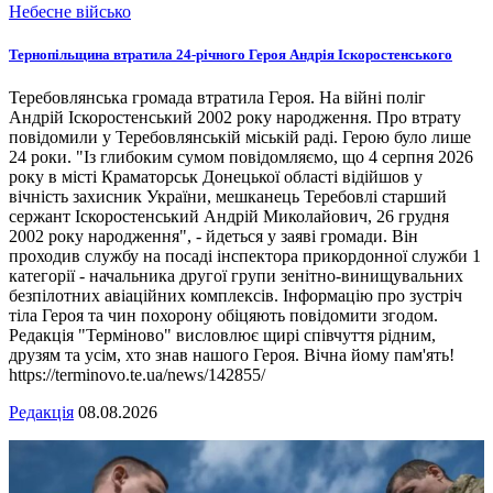
Небесне військо
Тернопільщина втратила 24-річного Героя Андрія Іскоростенського
Теребовлянська громада втратила Героя. На війні поліг
Андрій Іскоростенський 2002 року народження. Про втрату
повідомили у Теребовлянській міській раді. Герою було лише
24 роки. "Із глибоким сумом повідомляємо, що 4 серпня 2026
року в місті Краматорськ Донецької області відійшов у
вічність захисник України, мешканець Теребовлі старший
сержант Іскоростенський Андрій Миколайович, 26 грудня
2002 року народження", - йдеться у заяві громади. Він
проходив службу на посаді інспектора прикордонної служби 1
категорії - начальника другої групи зенітно-винищувальних
безпілотних авіаційних комплексів. Інформацію про зустріч
тіла Героя та чин похорону обіцяють повідомити згодом.
Редакція "Терміново" висловлює щирі співчуття рідним,
друзям та усім, хто знав нашого Героя. Вічна йому пам'ять!
https://terminovo.te.ua/news/142855/
Редакція
08.08.2026