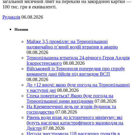
загальний місячний ліміт на перекази на закордонні картки —
100 тис. грн в еквіваленті.
Редакція
06.08.2026
Новини
Майже 3,5 промілле: на Тернопільщині
надзвичайно п’яний водій втрапив в аварію
08.08.2026
Тернопільщина втратила 24-річного Героя Андрія
Іскоростенського
08.08.2026
Військовий із Тернополя попередив про спробу
виманити дані бійців під виглядом ВСП
08.08.2026
До +12 вночі: якою буде погода на Тернопільщині
у наступні дні
08.08.2026
Спека повертається? Якою буде погода на
Тернопільщині цими вихідними
07.08.2026
На Кременеччині ледь не згорів будинок та
господарство
07.08.2026
Рівень води впав до історичного мінімуму: які
будуть наслідки катастрофічного маловоддя на
Дністрі
07.08.2026
Негода знеструмила 118 населених пунктів в