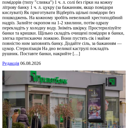
помідорів (типу "сливка") 1 ч. л. солі без гірки на кожну
літрову банку 1 ч. л. цукру (за бажанням, якщо помідори
кислуваті) Як приготувати Відберіть щільні помідори без
пошкоджень. На кожному зробіть невеликий хрестоподібний
надріз. Залийте окропом на 1-2 хвилини, потім одразу
перекладіть у холодну воду. Зніміть шкірку. Простерилізуйте
банки та кришки. Щільно складіть очищені помідори в банки,
злегка притискаючи ложкою. Вони пустять сік і майже
повністю ним заповнять банку. Додайте сіль, за бажанням —
цукор. Стерилізація На дно великої каструлі покладіть
рушник. Поставте банки, накрийте […]
Редакція
06.08.2026