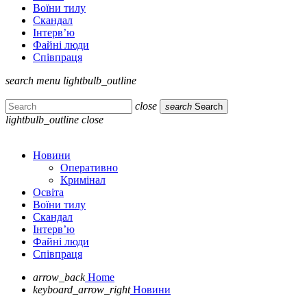
Воїни тилу
Скандал
Інтерв’ю
Файні люди
Співпраця
search
menu
lightbulb_outline
close
search
Search
lightbulb_outline
close
Новини
Оперативно
Кримінал
Освіта
Воїни тилу
Скандал
Інтерв’ю
Файні люди
Співпраця
arrow_back
Home
keyboard_arrow_right
Новини