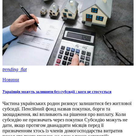
trending_flat
Новини
Українців можуть залишити без субсидії : кого це стосується
Частина українських родин ризикує залишитися без житлової
субсидії. Пенсійний фонд назвав покупки, борги та
заощадження, які впливають на рішення про виплату. Коли
субсидію не призначать через покупки Субсидію можуть не
дати, якщо протягом дванадцяти місяців перед її
призначенням хтось із членів домогосподарства витратив