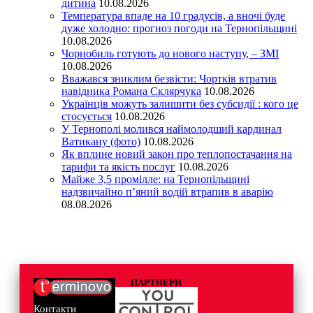
дитина
10.08.2026
Температура впаде на 10 градусів, а вночі буде
дуже холодно: прогноз погоди на Тернопільщині
10.08.2026
Чорнобиль готують до нового наступу, – ЗМІ
10.08.2026
Вважався зниклим безвісти: Чортків втратив
навідника Романа Склярчука
10.08.2026
Українців можуть залишити без субсидії : кого це
стосується
10.08.2026
У Тернополі молився наймолодший кардинал
Ватикану (фото)
10.08.2026
Як вплине новий закон про теплопостачання на
тарифи та якість послуг
10.08.2026
Майже 3,5 промілле: на Тернопільщині
надзвичайно п’яний водій втрапив в аварію
08.08.2026
ПАРТНЕРИ
Контакти