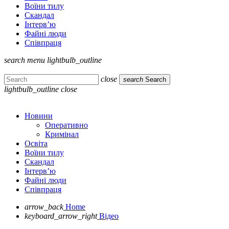
Воїни тилу
Скандал
Інтерв’ю
Файні люди
Співпраця
search
menu
lightbulb_outline
close
search
Search
lightbulb_outline
close
Новини
Оперативно
Кримінал
Освіта
Воїни тилу
Скандал
Інтерв’ю
Файні люди
Співпраця
arrow_back
Home
keyboard_arrow_right
Відео