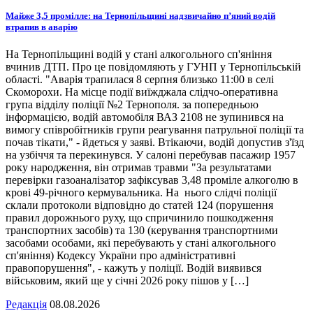
Майже 3,5 промілле: на Тернопільщині надзвичайно п’яний водій
втрапив в аварію
На Тернопільщині водій у стані алкогольного сп'яніння
вчинив ДТП. Про це повідомляють у ГУНП у Тернопільській
області. "Аварія трапилася 8 серпня близько 11:00 в селі
Скоморохи. На місце події виїжджала слідчо-оперативна
група відділу поліції №2 Тернополя. за попередньою
інформацією, водій автомобіля ВАЗ 2108 не зупинився на
вимогу співробітників групи реагування патрульної поліції та
почав тікати," - йдеться у заяві. Втікаючи, водій допустив з'їзд
на узбіччя та перекинувся. У салоні перебував пасажир 1957
року народження, він отримав травми "За результатами
перевірки газоаналізатор зафіксував 3,48 проміле алкоголю в
крові 49-річного кермувальника. На нього слідчі поліції
склали протоколи відповідно до статей 124 (порушення
правил дорожнього руху, що спричинило пошкодження
транспортних засобів) та 130 (керування транспортними
засобами особами, які перебувають у стані алкогольного
сп'яніння) Кодексу України про адміністративні
правопорушення", - кажуть у поліції. Водій виявився
військовим, який ще у січні 2026 року пішов у […]
Редакція
08.08.2026