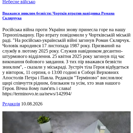
Небесне військо
Вважався зниклим безвісти: Чортків втратив навідника Романа
Склярчука
Російська війна проти України знову принесла горе на нашу
Тернопільщину. Про втрату повідомили у Чортківській міській
раді. "На російсько-українській війні загинув Роман Склярчук.
Чоловік народився 17 листопада 1987 року. Призваний на
службу в лютому 2025 року. Служив навідником десантно-
штурмового відділення. 25 квітня 2025 року загинув під час
виконання бойового завдання. З тих пір вважався безвісти
зниклим", - сказали у міськраді. Зустріч тіла Героя відбудеться
у вівторок, 11 серпня, о 13:00 годині в Соборі Верховних
Апостолів Петра і Павла. Редакція "Терміново" висловлює
щирі співчуття рідним, близьким та усім, хто знав нашого
Героя. Вічна йому пам'ять і слава!
https://terminovo.te.ua/news/142994/
Редакція
10.08.2026