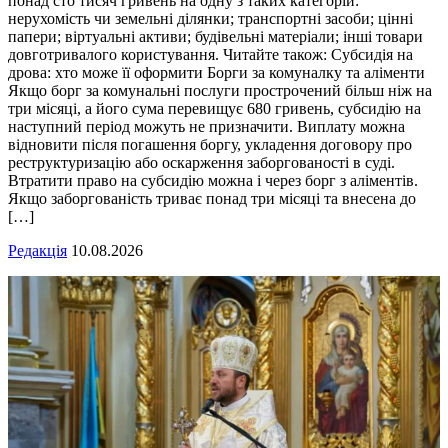
понад сто тисяч гривень на одну з таких категорій:
нерухомість чи земельні ділянки; транспортні засоби; цінні
папери; віртуальні активи; будівельні матеріали; інші товари
довготривалого користування. Читайте також: Субсидія на
дрова: хто може її оформити Борги за комуналку та аліменти
Якщо борг за комунальні послуги прострочений більш ніж на
три місяці, а його сума перевищує 680 гривень, субсидію на
наступний період можуть не призначити. Виплату можна
відновити після погашення боргу, укладення договору про
реструктуризацію або оскарження заборгованості в суді.
Втратити право на субсидію можна і через борг з аліментів.
Якщо заборгованість триває понад три місяці та внесена до
[…]
Редакція
10.08.2026