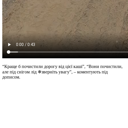
“Краще б почистили дорогу від цієї каші”, “Вони почистили,
але під снігом лід ❄зверніть увагу”, – коментують під
дописом.