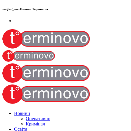
verified_user
Новини Тернополя
Новини
Оперативно
Кримінал
Освіта