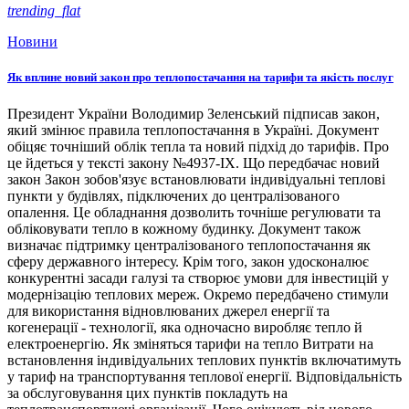
trending_flat
Новини
Як вплине новий закон про теплопостачання на тарифи та якість послуг
Президент України Володимир Зеленський підписав закон,
який змінює правила теплопостачання в Україні. Документ
обіцяє точніший облік тепла та новий підхід до тарифів. Про
це йдеться у тексті закону №4937-ІХ. Що передбачає новий
закон Закон зобов'язує встановлювати індивідуальні теплові
пункти у будівлях, підключених до централізованого
опалення. Це обладнання дозволить точніше регулювати та
обліковувати тепло в кожному будинку. Документ також
визначає підтримку централізованого теплопостачання як
сферу державного інтересу. Крім того, закон удосконалює
конкурентні засади галузі та створює умови для інвестицій у
модернізацію теплових мереж. Окремо передбачено стимули
для використання відновлюваних джерел енергії та
когенерації - технології, яка одночасно виробляє тепло й
електроенергію. Як зміняться тарифи на тепло Витрати на
встановлення індивідуальних теплових пунктів включатимуть
у тариф на транспортування теплової енергії. Відповідальність
за обслуговування цих пунктів покладуть на