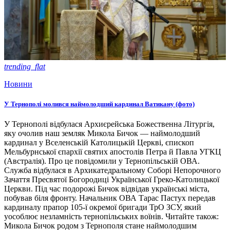
trending_flat
Новини
У Тернополі молився наймолодший кардинал Ватикану (фото)
У Тернополі відбулася Архиєрейська Божественна Літургія,
яку очолив наш земляк Микола Бичок — наймолодший
кардинал у Вселенській Католицькій Церкві, єпископ
Мельбурнської єпархії святих апостолів Петра й Павла УГКЦ
(Австралія). Про це повідомили у Тернопільській ОВА.
Служба відбулася в Архикатедральному Соборі Непорочного
Зачаття Пресвятої Богородиці Української Греко-Католицької
Церкви. Під час подорожі Бичок відвідав українські міста,
побував біля фронту. Начальник ОВА Тарас Пастух передав
кардиналу прапор 105-ї окремої бригади ТрО ЗСУ, який
уособлює незламність тернопільських воїнів. Читайте також:
Микола Бичок родом з Тернополя стане наймолодшим