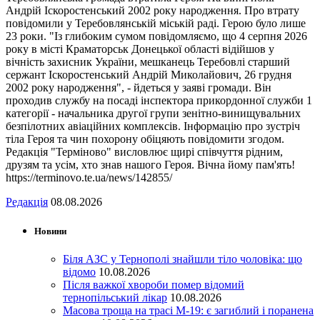
Андрій Іскоростенський 2002 року народження. Про втрату
повідомили у Теребовлянській міській раді. Герою було лише
23 роки. "Із глибоким сумом повідомляємо, що 4 серпня 2026
року в місті Краматорськ Донецької області відійшов у
вічність захисник України, мешканець Теребовлі старший
сержант Іскоростенський Андрій Миколайович, 26 грудня
2002 року народження", - йдеться у заяві громади. Він
проходив службу на посаді інспектора прикордонної служби 1
категорії - начальника другої групи зенітно-винищувальних
безпілотних авіаційних комплексів. Інформацію про зустріч
тіла Героя та чин похорону обіцяють повідомити згодом.
Редакція "Терміново" висловлює щирі співчуття рідним,
друзям та усім, хто знав нашого Героя. Вічна йому пам'ять!
https://terminovo.te.ua/news/142855/
Редакція
08.08.2026
Новини
Біля АЗС у Тернополі знайшли тіло чоловіка: що
відомо
10.08.2026
Після важкої хвороби помер відомий
тернопільський лікар
10.08.2026
Масова троща на трасі М-19: є загиблий і поранена